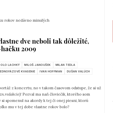
lku rokov nedávno minulých
vlastne dve neboli tak dôležité,
a-hačku 2009
OLO LACHKÝ
MILOŠ JANOUŠEK
MILAN TEDLA
JEDNOFÁZOVÉ KVASENIE
IVAN HOFFMAN
DUŠAN VALÚCH
portáž z koncertu, no v takom časovom odstupe, že si už
ozn.redakcie
)! Pozval ma naň človiečik, ktorého som
si spomenul na akordy k tej či onej piesni, ktorú
oľko mu v tej dobe vlastne rokov bolo?