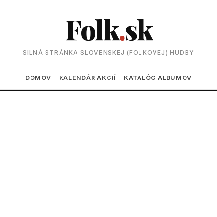
Folk
.
sk
SILNÁ STRÁNKA SLOVENSKEJ (FOLKOVEJ) HUDBY
Main navigation
DOMOV
KALENDÁR AKCIÍ
KATALÓG ALBUMOV