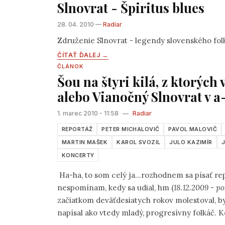
Slnovrat - Špiritus blues
28. 04. 2010 —
Radiar
Združenie Slnovrat - legendy slovenského fo
ČÍTAŤ ĎALEJ →
ČLÁNOK
Šou na štyri kilá, z ktorých 
alebo Vianočný Slnovrat v 
1. marec 2010 - 11:58
—
Radiar
REPORTÁŽ
PETER MICHALOVIČ
PAVOL MALOVIČ
MARTIN MAŠEK
KAROL SVOZIL
JULO KAZIMÍR
KONCERTY
Ha-ha, to som celý ja...rozhodnem sa písať re
nespomínam, kedy sa udial, hm (
18.12.2009 - p
začiatkom deväťdesiatych rokov molestoval, by 
napísal ako vtedy mladý, progresívny folkáč. K