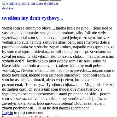
Anonymný
(bez
dvaktvar
overenia)
uvediem iny druh vychovy...
viezol som sa autom po blave..., hudba hrala na plno... (lebo ked je
vase auto uz postarsim vrzgajucim korabom, taky folk nie vzdy
vyznie...), ostal som stat na cervenu pred jednym zo semaforov, z
vedlajsieho auta na mna zakyvala akasi pani, prst smeroval dole a
pasticka opisala vo vzduchu zopar kruhov, napadlo ma (spravne), ze
by som mal spustit okienko... urobila tak aj ona a spoza volantu sa
ozval jej muz: -ty kkt vjbn..., ako to jazdis, chjko..., nevidis, ze mam
vzdadu deti?!! Jazdis tu ako pirat (vtedy som este nosil satku na
hlave-lahko mu bolo asociovat...), takym kktm by mali pobrat
vodicaky... Neviem o co mu islo, lebo to nepovedal..., mozno som si
nieco nevsimol, niekde som asi nedal smerovku, pochopil som, ze
som ho asi nejako ohrazil, alebo co ja viem, krotko som len
poznamenal: -Tak sorry... -Ty vjbnc, chjko... ... ... Moj pohlad sklzol
do zadnej casti ich auta a tam som uvidel dve male tvaricky s
vypulenymi ocami a otvorenymi ustami prilepene na skle... potom
som sa este raz zadival na vodica, ktory ventiloval dalej... (uz za
zavretym okienkom, lebo naskocila zelena) Dodnes sa neviem
zbavit pochybnosti..., ci su tie deti naozaj zachranene...
Log in
to post comments