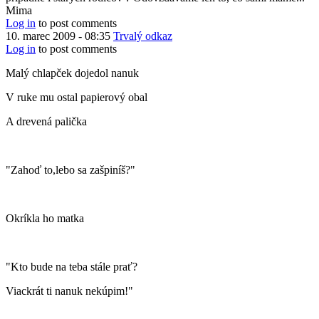
iny
Mima
druh
Log in
to post comments
vychovy...
10. marec 2009 - 08:35
Trvalý odkaz
by
Log in
to post comments
dvaktvar
Malý chlapček dojedol nanuk
V ruke mu ostal papierový obal
A drevená palička
"Zahoď to,lebo sa zašpiníš?"
Okríkla ho matka
"Kto bude na teba stále prať?
Viackrát ti nanuk nekúpim!"