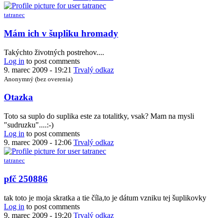
tatranec
In
Mám ich v šupliku hromady
reply
to
Takýchto životných postrehov....
Par
Log in
to post comments
slov
9. marec 2009 - 19:21
Trvalý odkaz
k
Anonymný (bez overenia)
teme
by
Otazka
Anonymný
(bez
Toto sa suplo do suplika este za totalitky, vsak? Mam na mysli
overenia)
"sudruzku"....:-)
Log in
to post comments
9. marec 2009 - 12:06
Trvalý odkaz
tatranec
In
pfč 250886
reply
to
tak toto je moja skratka a tie číla,to je dátum vzniku tej šuplikovky
Otazka
Log in
to post comments
by
9. marec 2009 - 19:20
Trvalý odkaz