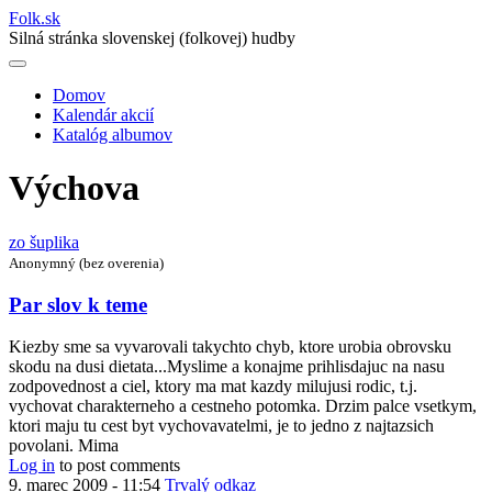
Folk
.
sk
Silná stránka slovenskej (folkovej) hudby
Domov
Kalendár akcií
Main
Katalóg albumov
navigation
Výchova
zo šuplika
Anonymný (bez overenia)
Par slov k teme
Kiezby sme sa vyvarovali takychto chyb, ktore urobia obrovsku
skodu na dusi dietata...Myslime a konajme prihlisdajuc na nasu
zodpovednost a ciel, ktory ma mat kazdy milujusi rodic, t.j.
vychovat charakterneho a cestneho potomka. Drzim palce vsetkym,
ktori maju tu cest byt vychovavatelmi, je to jedno z najtazsich
povolani. Mima
Log in
to post comments
9. marec 2009 - 11:54
Trvalý odkaz