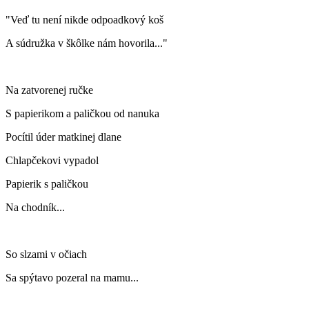
"Veď tu není nikde odpoadkový koš
A súdružka v škôlke nám hovorila..."
Na zatvorenej ručke
S papierikom a paličkou od nanuka
Pocítil úder matkinej dlane
Chlapčekovi vypadol
Papierik s paličkou
Na chodník...
So slzami v očiach
Sa spýtavo pozeral na mamu...