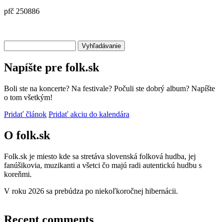
pfč 250886
Vyhľadávanie
Napíšte pre folk.sk
Boli ste na koncerte? Na festivale? Počuli ste dobrý album? Napíšte
o tom všetkým!
Pridať článok
Pridať akciu do kalendára
O folk.sk
Folk.sk je miesto kde sa stretáva slovenská folková hudba, jej
fanúšikovia, muzikanti a všetci čo majú radi autentickú hudbu s
koreňmi.
V roku 2026 sa prebúdza po niekoľkoročnej hibernácii.
Recent comments