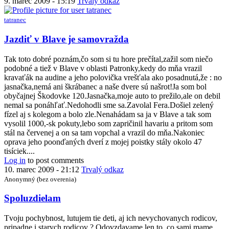
9. marec 2009 - 15:19
Trvalý odkaz
tatranec
In
Jazdiť v Blave je samovražda
reply
to
Tak toto dobré poznám,čo som si tu hore prečítal,zažil som niečo
uvediem
podobné a tiež v Blave v oblasti Patronky,kedy do mňa vrazil
iny
kravaťák na audine a jeho polovička vrešťala ako posadnutá,že : no
druh
jasnačka,nemá ani škrábanec a naše dvere sú našrot!Ja som bol
vychovy...
obyčajnej Škodovke 120.Jasnačka,moje auto to prežilo,ale on debil
by
nemal sa ponáhľať.Nedohodli sme sa.Zavolal Fera.Došiel zelený
dvaktvar
fízel aj s kolegom a bolo zle.Nenahádam sa ja v Blave a tak som
vysolil 1000,-sk pokuty,lebo som zapričinil havariu a pritom som
stál na červenej a on sa tam vopchal a vrazil do mňa.Nakoniec
oprava jeho poonďaných dverí z mojej poistky stály okolo 47
tisíciek....
Log in
to post comments
10. marec 2009 - 21:12
Trvalý odkaz
Anonymný (bez overenia)
In
Spoluzdielam
reply
to
Tvoju pochybnost, lutujem tie deti, aj ich nevychovanych rodicov,
uvediem
pripadne i starych rodicov ? Odovzdavame len to, co sami mame...