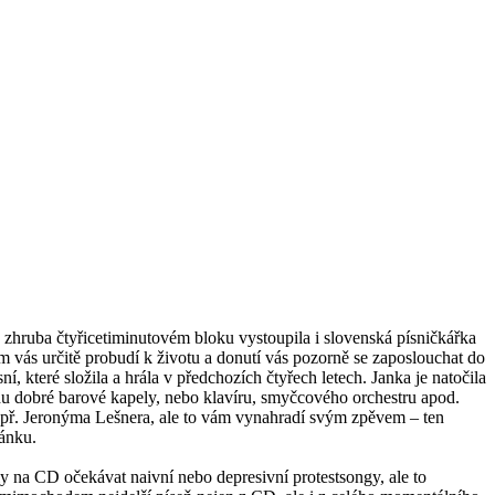
zhruba čtyřicetiminutovém bloku vystoupila i slovenská písničkářka
 vás určitě probudí k životu a donutí vás pozorně se zaposlouchat do
které složila a hrála v předchozích čtyřech letech. Janka je natočila
vodu dobré barové kapely, nebo klavíru, smyčcového orchestru apod.
např. Jeronýma Lešnera, ale to vám vynahradí svým zpěvem – ten
vánku.
y na CD očekávat naivní nebo depresivní protestsongy, ale to