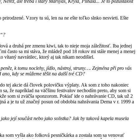
erez, ale třeba i starý Marsyas, Kryla, Plíhala... Je to pozůstalost
prirodzené. Vzory tu sú, len na ne ešte toľko slnko nesvieti. Ešte
c“?
ová a druhá pre zmenu kiwi, tak to nieje moja záležitosť. Iba jednej
veľmi často sa mi stáva, že mládež pod 18 rokov mi stále menej a menej
vítaný navrátilec, ktorý aj tak nikam neodišiel.
něz, k tomu noclehy, jídlo, nástroj, struny…. Zejména při pro vás
d ano, kdy se můžeme těšit na další tvé CD?
do tej akcie dá človek polovičku výplaty. Ak som z toho nakoniec
ám sa, že napríklad na väčšinu festivalov nechodím preto, aby som si
Takže som si zväčša sponzorom. Pokiaľ ide o nahrávanie CD, tak už 2
ojná a je tu už značný posun od obdobia nahrávania Dema v r. 1999 a
jako její součást nebo jako solistka? Jak by taková kapela musela
ka som vyšla ako folková pesničkárka a zostala som sa venovať