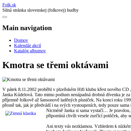
Folk
.
sk
Silná stránka slovenskej (folkovej) hudby
Main navigation
Domov
Kalendár akcií
Katalóg albumov
Kmotra se třemi oktávami
V pátek 8.11.2002 proběhl v plzeňském Hifi klubu křest nového CD „
Janka Kúdelová. Tato mimo podium nenápadná drobná dívenka je za mik
příjemně folkově až šansonově laděných písniček. Na konci roku 1999 
přesně tak, jak je předvádí i na svých vystoupeních, tedy pouze sama
Nicméně Janka si sama vystačí… Je pravdou, ž
připomíná chvíli vesele zurčící potůček, aby 
Ani texty vás nezklamou. Vzhledem k nízkému 