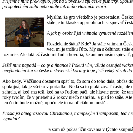
Příjemně mne překvapilo, jak na Slovensku žijí české písničky. Spoust
po společném státu nebo máte tak málo vlastních vzorů?
Myslím, že gro všetkého je pozostalosť Českos
stále je tu klasika aj pri ohňoch si spievať če
A jak ty osobně jsi vnímala vynucené rozdělen
Rozdelenie štátu? Kde? Ja stále vnímam Českos
veci mi je trošku ľúto. My sa s češtinou stále
rozumie. Ale taktiež často mi ľudia hovoria, že ani nemusím spievať, 
Ještě mne napadá – co ty a finance? Pokud vím, všude cestuješ vlake
nevýhodném kurzu české a slovenské koruny to je jistě velký zásah d
Ako kedy. Väčšinou dostanem späť to, čo som do toho dala, občas dos
spokojná, tak je všetko v poriadku. Nedá sa to praktizovať často, ale 
zahrala, aj keď ma teší, keď sa to ľuďom páči, ale hlavne preto, že
roky tvrdím, že v priebehu 2 rokov niečo nahrám.. a platí to stále. 
len čo to bude možné, upočujete to na oficiálnom nosiči.
Prošla jsi bluegrassovou Christianou, trampským Trampasem, teď hraje
vypadat?
Ja som už počas účinkovania v týchto skupiná