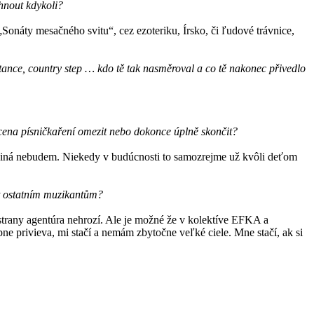
hnout kdykoli?
onáty mesačného svitu“, cez ezoteriku, Írsko, či ľudové trávnice,
é tance, country step … kdo tě tak nasměroval a co tě nakonec přivedlo
ucena písničkaření omezit nebo dokonce úplně skončit?
asi iná nebudem. Niekedy v budúcnosti to samozrejme už kvôli deťom
at ostatním muzikantům?
trany agentúra nehrozí. Ale je možné že v kolektíve EFKA a
e privieva, mi stačí a nemám zbytočne veľké ciele. Mne stačí, ak si