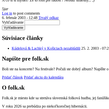
A čo si si myslel? Že to robí pre radosť? Nebuď smiešny... ;)
5jar
Log in
to post comments
6. február 2003 - 12:48
Trvalý odkaz
Vyhľadávanie
Súvisiace články
Kúdelová & Lachký v Košiciach nezablúdili
25. 2. 2003 - 07:
Napíšte pre folk.sk
Boli ste na koncerte? Na festivale? Počuli ste dobrý album? Napíšte 
Pridať článok
Pridať akciu do kalendára
O folk.sk
Folk.sk je miesto kde sa stretáva slovenská folková hudba, jej fanúši
V roku 2026 sa prebúdza po niekoľkoročnej hibernácii.