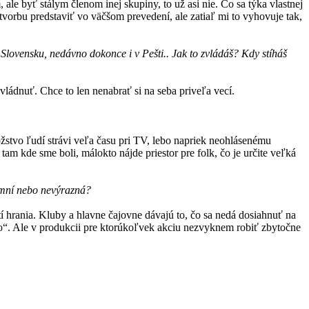
ale byť stálym členom inej skupiny, to už asi nie. Čo sa týka vlastnej
vorbu predstaviť vo väčšom prevedení, ale zatiaľ mi to vyhovuje tak,
 Slovensku, nedávno dokonce i v Pešti.. Jak to zvládáš? Kdy stíháš
vládnuť. Chce to len nenabrať si na seba priveľa vecí.
žstvo ľudí strávi veľa času pri TV, lebo napriek neohlásenému
 tam kde sme boli, málokto nájde priestor pre folk, čo je určite veľká
timní nebo nevýrazná?
 hrania. Kluby a hlavne čajovne dávajú to, čo sa nedá dosiahnuť na
tno“. Ale v produkcii pre ktorúkoľvek akciu nezvyknem robiť zbytočne