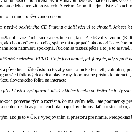
a v klidu poslechnout třeba první Váhavou nebo dvanáctou Dnes večer 
tiny bude lehce mrazit po zádech. A věřím, že ani ti nejmladší z vás ne
slovu i onu mnou opěvovanou osobu:
ím z právě pokřtěného CD Prstenu a další věci už se chystají. Jak ses k 
iadal... zoznámili sme sa cez internet, keď ešte býval za vodou (Kalifo
ako ho to vôbec napadlo, spätne mi to pripadá akoby od ľadového medv
esňami som nadmieru spokojná, ľuďom sa taktiež páčia a to je to hlavn
ísničkářské sdružení EFKO. Co je jeho náplní, jak funguje, kdy a proč v
pôvodne slúžilo čisto na to, aby sme sa niekedy stretli, zahrali si, pr
ganizácii folkových akcií a hlavne my, ktorí máme prístup k internetu, 
tkou slovenského folku na internete.
příležitostí k vystupování, ať už v klubech nebo na festivalech. Ty sa
okoch pomerne rýchlo rozrástla, čo ma veľmi teší... ale podmienky pre
boch-nechtoch. Občas je to neochota majiteľov klubov dať priestor folk
ým, ako je to v ČR s vybojovaním si priestoru pre hranie. Predpokladám