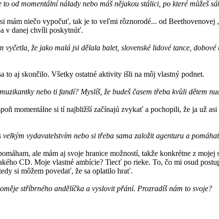
se to od momentální nálady nebo máš nějakou stálici, po které můžeš sá
si mám niečo vypočuť, tak je to veľmi rôznorodé... od Beethovenovej „S
a v danej chvíli poskytnúť.
m vyčetla, že jako malá jsi dělala balet, slovenské lidové tance, dobov
to aj skončilo. Všetky ostatné aktivity išli na môj vlastný podnet.
 muzikantky nebo ti fandí? Myslíš, že budeš časem třeba kvůli dětem n
poň momentálne si tí najbližší začínajú zvykať a pochopili, že ja už 
.
 s velkým vydavatelstvím nebo si třeba sama založit agenturu a pomáh
omáham, ale mám aj svoje hranice možností, takže konkrétne z mojej s
kého CD. Moje vlastné ambície? Tiecť po rieke. To, čo mi osud postupn
tedy si môžem povedať, že sa oplatilo hrať.
oloměje stříbrného andělíčka a vyslovit přání. Prozradíš nám to svoje?