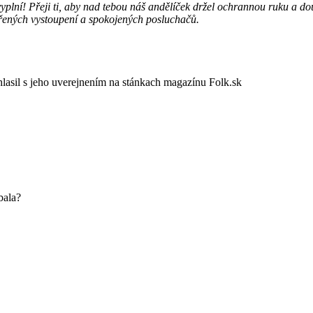
vyplní! Přeji ti, aby nad tebou náš andělíček držel ochrannou ruku a d
dařených vystoupení a spokojených posluchačů.
úhlasil s jeho uverejnením na stánkach magazínu Folk.sk
bala?