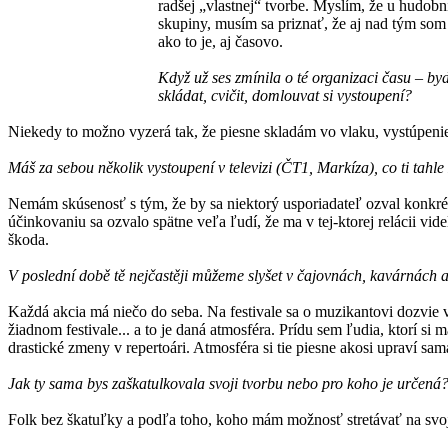
radšej „vlastnej“ tvorbe. Myslím, že u hudobní
skupiny, musím sa priznať, že aj nad tým som
ako to je, aj časovo.
Když už ses zmínila o té organizaci času – by
skládat, cvičit, domlouvat si vystoupení?
Niekedy to možno vyzerá tak, že piesne skladám vo vlaku, vystúpenie 
Máš za sebou několik vystoupení v televizi (ČT1, Markíza), co ti tahle 
Nemám skúsenosť s tým, že by sa niektorý usporiadateľ ozval konkrétn
účinkovaniu sa ozvalo spätne veľa ľudí, že ma v tej-ktorej relácii vide
škoda.
V poslední době tě nejčastěji můžeme slyšet v čajovnách, kavárnách a 
Každá akcia má niečo do seba. Na festivale sa o muzikantovi dozvie 
žiadnom festivale... a to je daná atmosféra. Prídu sem ľudia, ktorí 
drastické zmeny v repertoári. Atmosféra si tie piesne akosi upraví sam
Jak ty sama bys zaškatulkovala svoji tvorbu nebo pro koho je určená
Folk bez škatuľky a podľa toho, koho mám možnosť stretávať na svoj