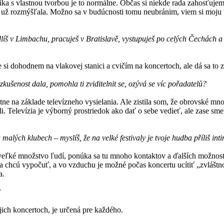
ka s vlastnou tvorbou je to normálne. Občas si niekde rada zahosťujem, 
 už rozmýšľala. Možno sa v budúcnosti tomu neubránim, viem si moju t
dlíš v Limbachu, pracuješ v Bratislavě, vystupuješ po celých Čechách a
si dohodnem na vlakovej stanici a cvičím na koncertoch, ale dá sa to z
zkušenost dala, pomohla ti zviditelnit se, ozývá se víc pořadatelů?
e na základe televízneho vysielania. Ale zistila som, že obrovské mno
li. Televízia je výborný prostriedok ako dať o sebe vedieť, ale zase sme
malých klubech – myslíš, že na velké festivaly je tvoje hudba příliš in
veľké množstvo ľudí, ponúka sa tu mnoho kontaktov a ďalších možností
si ma chcú vypočuť, a vo vzduchu je možné počas koncertu ucítiť „zvláš
a.
?
ich koncertoch, je určená pre každého.