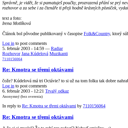
Správně, je vidět, že si pamatuješ poučky, prozrazená přání se prý ne
rozhovor a za sebe i za čtenáře ti přeji hodně krásných písniček, vy
text a foto:
Irena Motlíková
Článok bol pôvodne publikovaný v časopise
Folk&Country
, ktorý s
Log in
to post comments
5. február 2003 - 14:59
—
Radiar
Rozhovor
Jana Kúdelová
Muzikanti
7110156064
Re: Kmotra se třemi oktávami
čože? Kúdelová má tri Octávie? to si už na tom folku tak dobre nahra
Log in
to post comments
6. február 2003 - 12:21
Trvalý odkaz
Anonymný (bez overenia)
In reply to
Re: Kmotra se třemi oktávami
by
7110156064
Re: Kmotra se třemi oktávami