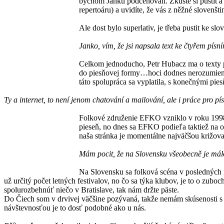
bychom Janku podceňovali. Zkuste si pustit 
repertoáru) a uvidíte, že vás z něžné slovenš
Ale dost bylo superlativ, je třeba pustit ke 
Janko, vím, že jsi napsala text ke čtyřem písn
Celkom jednoducho, Petr Hubacz ma o texty pož
do piesňovej formy…hoci dodnes nerozumiem, 
táto spolupráca sa vyplatila, s konečnými pi
Ty a internet, to není jenom chatování a mailování, ale i práce pro p
Folkové združenie EFKO vzniklo v roku 1998 a 
pieseň, no dnes sa EFKO podieľa taktiež na or
naša stránka je momentálne najväčšou križova
Mám pocit, že na Slovensku všeobecně je málo 
Na Slovensku sa folková scéna v posledných r
už určitý počet letných festivalov, no čo sa týka klubov, je to o zu
spolurozbehnúť niečo v Bratislave, tak nám držte päste.
Do Čiech som v drvivej väčšine pozývaná, takže nemám skúsenosti s t
návštevnosťou je to dosť podobné ako u nás.