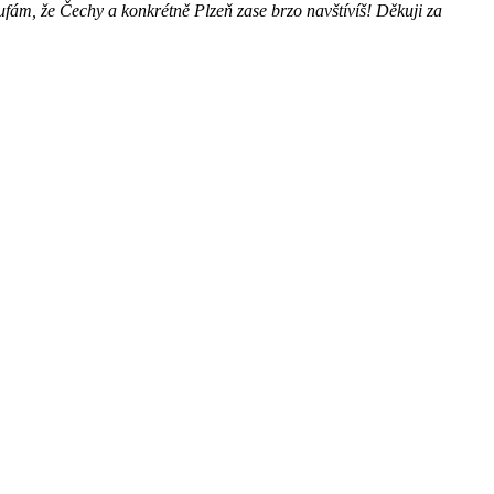
oufám, že Čechy a konkrétně Plzeň zase brzo navštívíš! Děkuji za