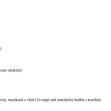
27
o tom všetkým!
kovia, muzikanti a všetci čo majú radi autentickú hudbu s koreňmi.