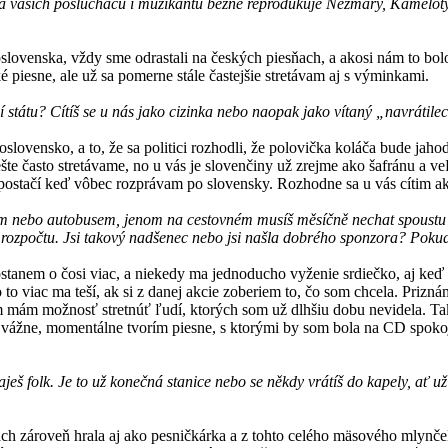
a vašich posluchačů i muzikantů běžně reprodukuje Nezmary, Kameloty, N
lovenska, vždy sme odrastali na českých piesňach, a akosi nám to bolo 
ské piesne, ale už sa pomerne stále častejšie stretávam aj s výminkami.
í státu? Cítíš se u nás jako cizinka nebo naopak jako vítaný „navrátile
lovensko, a to, že sa politici rozhodli, že polovička koláča bude jahod
 ešte často stretávame, no u vás je slovenčiny už zrejme ako šafránu a 
postačí keď vôbec rozprávam po slovensky. Rozhodne sa u vás cítim ako 
m nebo autobusem, jenom na cestovném musíš měsíčně nechat spoustu pe
o rozpočtu. Jsi takový nadšenec nebo jsi našla dobrého sponzora? Poku
tanem o čosi viac, a niekedy ma jednoducho vyženie srdiečko, aj keď 
o to viac ma teší, ak si z danej akcie zoberiem to, čo som chcela. Prizn
 tam mám možnosť stretnúť ľudí, ktorých som už dlhšiu dobu nevidela. 
Ale vážne, momentálne tvorím piesne, s ktorými by som bola na CD spok
š folk. Je to už konečná stanice nebo se někdy vrátíš do kapely, ať už 
ch zároveň hrala aj ako pesničkárka a z tohto celého mäsového mlynče