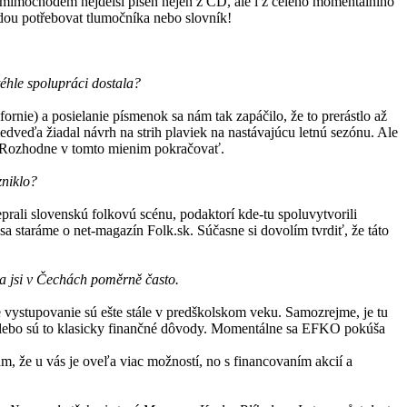
(mimochodem nejdelší píseň nejen z CD, ale i z celého momentálního
budou potřebovat tlumočníka nebo slovník!
téhle spolupráci dostala?
rnie) a posielanie písmenok sa nám tak zapáčilo, že to prerástlo až
eďa žiadal návrh na strih plaviek na nastávajúcu letnú sezónu. Ale
é. Rozhodne v tomto mienim pokračovať.
zniklo?
eprali slovenskú folkovú scénu, podaktorí kde-tu spoluvytvorili
sa staráme o net-magazín Folk.sk. Súčasne si dovolím tvrdiť, že táto
ma jsi v Čechách poměrně často.
 vystupovanie sú ešte stále v predškolskom veku. Samozrejme, je tu
u, alebo sú to klasicky finančné dôvody. Momentálne sa EFKO pokúša
, že u vás je oveľa viac možností, no s financovaním akcií a