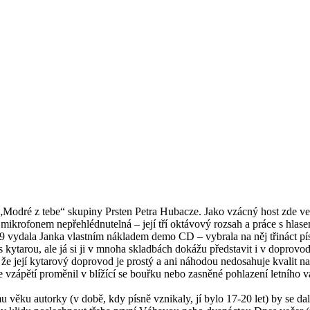
Modré z tebe“ skupiny Prsten Petra Hubacze. Jako vzácný host zde ve 
rofonem nepřehlédnutelná – její tří oktávový rozsah a práce s hlasem
vydala Janka vlastním nákladem demo CD – vybrala na něj třináct písní, 
 s kytarou, ale já si ji v mnoha skladbách dokážu představit i v dopro
e její kytarový doprovod je prostý a ani náhodou nedosahuje kvalit 
se vzápětí proměnil v blížící se bouřku nebo zasněné pohlazení letního 
věku autorky (v době, kdy písně vznikaly, jí bylo 17-20 let) by se dal