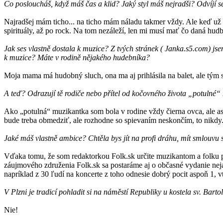
Co posloucháš, když máš čas a klid? Jaký styl máš nejradši? Odvíjí 
Najradšej mám ticho... na ticho mám náladu takmer vždy. Ale keď už 
spirituály, až po rock. Na tom nezáleží, len mi musí mať čo daná hudb
Jak ses vlastně dostala k muzice? Z tvých stránek ( Janka.s5.com) jse
k muzice? Máte v rodině nějakého hudebníka?
Moja mama má hudobný sluch, ona ma aj prihlásila na balet, ale tým sa 
A teď? Odrazují tě rodiče nebo přítel od kočovného života „potulné“
Ako „potulná“ muzikantka som bola v rodine vždy čierna ovca, ale as
bude treba obmedziť, ale rozhodne so spievaním neskončím, to nikdy
Jaké máš vlastně ambice? Chtěla bys jít na profi dráhu, mít smlouvu
Vďaka tomu, že som redaktorkou Folk.sk určite muzikantom a folku p
záujmového združenia Folk.sk sa postaráme aj o občasné vydanie neja
napríklad z 30 ľudí na koncerte z toho odnesie dobrý pocit aspoň 1, v
V Plzni je tradicí pohladit si na náměstí Republiky u kostela sv. Bart
Nie!