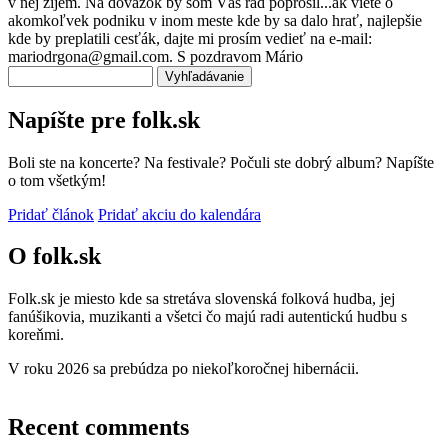
v nej žijem. Na dôvažok by som Vás rád poprosil...ak viete o
akomkoľvek podniku v inom meste kde by sa dalo hrať, najlepšie
kde by preplatili cesťák, dajte mi prosím vedieť na e-mail:
mariodrgona@gmail.com. S pozdravom Mário
Vyhľadávanie
Napíšte pre folk.sk
Boli ste na koncerte? Na festivale? Počuli ste dobrý album? Napíšte
o tom všetkým!
Pridať článok
Pridať akciu do kalendára
O folk.sk
Folk.sk je miesto kde sa stretáva slovenská folková hudba, jej
fanúšikovia, muzikanti a všetci čo majú radi autentickú hudbu s
koreňmi.
V roku 2026 sa prebúdza po niekoľkoročnej hibernácii.
Recent comments