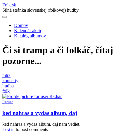
Folk
.
sk
Silná stránka slovenskej (folkovej) hudby
Domov
Kalendár akcií
Main
Katalóg albumov
navigation
Či si tramp a či folkáč, čítaj
pozorne...
nitra
koncerty
hudba
folk
Radiar
ked nahras a vydas album, daj
ked nahras a vydas album, daj nam vediet.
Log in
to post comments