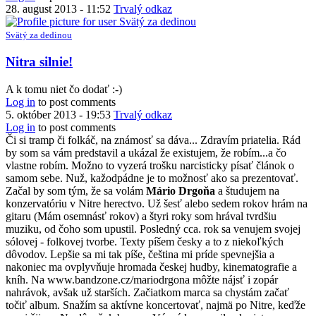
28. august 2013 - 11:52
Trvalý odkaz
Svätý za dedinou
Nitra silnie!
A k tomu niet čo dodať :-)
Log in
to post comments
5. október 2013 - 19:53
Trvalý odkaz
Log in
to post comments
Či si tramp či folkáč, na známosť sa dáva... Zdravím priatelia. Rád
by som sa vám predstavil a ukázal že existujem, že robím...a čo
vlastne robím. Možno to vyzerá trošku narcisticky písať článok o
samom sebe. Nuž, kažodpádne je to možnosť ako sa prezentovať.
Začal by som tým, že sa volám
Mário Drgoňa
a študujem na
konzervatóriu v Nitre herectvo. Už šesť alebo sedem rokov hrám na
gitaru (Mám osemnásť rokov) a štyri roky som hrával tvrdšiu
muziku, od čoho som upustil.
Posledný cca. rok sa venujem svojej
sólovej - folkovej tvorbe. Texty píšem česky a to z niekoľkých
dôvodov. Lepšie sa mi tak píše, čeština mi príde spevnejšia a
nakoniec ma ovplyvňuje hromada českej hudby, kinematografie a
kníh. Na www.bandzone.cz/mariodrgona môžte nájsť i zopár
nahrávok, avšak už starších. Začiatkom marca sa chystám začať
točiť album. Snažím sa aktívne koncertovať, najmä po Nitre, keďže