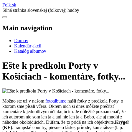
Folk
.
sk
Silná stránka slovenskej (folkovej) hudby
Main navigation
Domov
Kalendár akcií
Katalóg albumov
Ešte k predkolu Porty v
Košiciach - komentáre, fotky...
Možno ste už v našom
fotoalbume
našli fotky z predkola Porty, o
ktorom sme písali včera. Okrem nich si dnes môžete prečítať
komentáre k jednotlivým účinkujúcim. Je dôležité poznamenať, že
ich autorom nie som len ja a ani nie len ja a Bobo, ale aj mnohí z
náhodne okoloidúcich. Dúfam, že to pridá na ich objektivite.
Krýgeľ
(KE)
: trampské country, piesne o láske, prírode, kamarátsve (l. p.