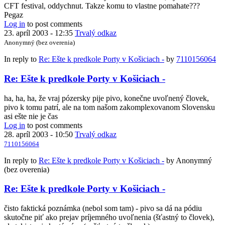
CFT festival, oddychnut. Takze komu to vlastne pomahate???
Pegaz
Log in
to post comments
23. apríl 2003 - 12:35
Trvalý odkaz
Anonymný (bez overenia)
In reply to
Re: Ešte k predkole Porty v Košiciach -
by
7110156064
Re: Ešte k predkole Porty v Košiciach -
ha, ha, ha, že vraj pózersky pije pivo, konečne uvoľnený človek,
pivo k tomu patrí, ale na tom našom zakomplexovanom Slovensku
asi ešte nie je čas
Log in
to post comments
28. apríl 2003 - 10:50
Trvalý odkaz
7110156064
In reply to
Re: Ešte k predkole Porty v Košiciach -
by
Anonymný
(bez overenia)
Re: Ešte k predkole Porty v Košiciach -
čisto faktická poznámka (nebol som tam) - pivo sa dá na pódiu
skutočne piť ako prejav príjemného uvoľnenia (šťastný to človek),