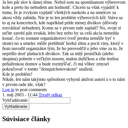
Ja len pár slov k danej téme. Nebol som na spomínanom výberovom
kole a preto ho nebudem ani hodnotiť. Chcem sa však vyjadriť k
tomu, že je zvykom vyplatiť všetkých naokolo a na umelcov sa
akosi vždy zabúda. Nie je to len problém výberových kôl. Stáva sa
to aj na koncertoch, kde napríklad príde menej divákov (dôvody
rozvádzať nebudem). Komu sa v prvom rade zaplatí? No, svoje si
určite zarobí pán zvukár, lebo bez neho by sa celá akcia nemohla
konať, čo-to zostane organizátorovi (veď predsa nemôže byť v
strate) no a umelec môže prehltnúť horkú slinu a pocit viny, ktorý v
ňom navodil organizátor tým, že ho presvedčil o jeho vine za to, že
neprišlo dosť platiacich divákov. Tak sa milý pesničkár (alebo
skupina) poberie s veľkým nosom, malou dušičkou a ešte tenšou
peňaženkou domov a bude rozmýšľať, či má vôbec zmysel
pokračovať v tomto "donquichotovskom" snažení.
Kde je problém?
Nikde, len nám takýmto spôsobom vyhynú aktívni autori a o to nám
v prvom rade ide, však?
Log in
to post comments
1. máj 2003 - 11:44
Trvalý odkaz
Vyhľadávanie
Súvisiace články