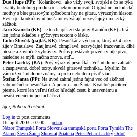
Duo Hups (PP)
: "Kolárikovci" ako vždy svoji, svojskí a čo sa týka
kvality hudobnej produkcie - nekompromisní. Originálne melodické
motívy s bluegrassovým spôsobom hry na gitaru, výrazným hlasom
Evy a jej konkrétnymi husľami vytvárajú nezvyčajný umelecký
zážitok.
Jaro Szanislo (KE)
: Je to chlapík zo skupiny Kamión (KE) - hrá
len jednu skladbu s gýčovým textom o láske.
Ľubo Štovčík (pajtáš, KE)
: Pesničkár z východu, ktorý už 4 roky
žije v Bratislave. Zaujímavé, chrapľavé, nezvyčajné frázovanie, dlhé
piesne a zbytočné vyhrávky. Počas prestávok pozérsky pije pivo,
následne sa mýli, začína znova, atď...
Peter Lachký (BA)
: Prvý výrazný pesničkár. Veľmi dobre zahraté
a zaspievané, dobré texty, skvelá gitarová technika... Myslím, že
vám už veľmi dobre známy, a preto nebudem písať viac...
Štefan Šanta (PP)
: Na úvod zahral jednu fajnú vec od akéhosi
zahraničného pesničkára. A potom... no Šanta. Kvalitné pocitové
piesne, ktoré len veľmi ťažko hľadajú cestu k unavenému a
nesústredenému poslucháčovi.
5jar, Bobo a tí ostatní...
Log in
to post comments
16. apríl 2003 - 07:00
—
petiar
Názor
Trampská Porta
Slovenská trampská porta
Porta
Tymián
The
Alamo
Števo Šanta
Slnovrat
Priatelia
Peter Petiar Lachký
Ortuť