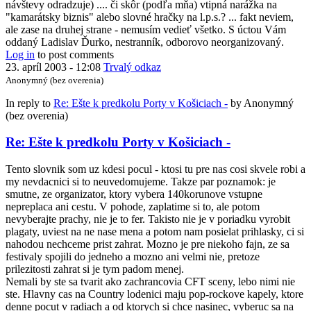
návštevy odradzuje) .... či skôr (podľa mňa) vtipná narážka na
"kamarátsky biznis" alebo slovné hračky na l.p.s.? ... fakt neviem,
ale zase na druhej strane - nemusím vedieť všetko. S úctou Vám
oddaný Ladislav Ďurko, nestranník, odborovo neorganizovaný.
Log in
to post comments
23. apríl 2003 - 12:08
Trvalý odkaz
Anonymný (bez overenia)
In reply to
Re: Ešte k predkolu Porty v Košiciach -
by
Anonymný
(bez overenia)
Re: Ešte k predkolu Porty v Košiciach -
Tento slovnik som uz kdesi pocul - ktosi tu pre nas cosi skvele robi a
my nevdacnici si to neuvedomujeme. Takze par poznamok: je
smutne, ze organizator, ktory vybera 140korunove vstupne
nepreplaca ani cestu. V pohode, zaplatime si to, ale potom
nevyberajte prachy, nie je to fer. Takisto nie je v poriadku vyrobit
plagaty, uviest na ne nase mena a potom nam posielat prihlasky, ci si
nahodou nechceme prist zahrat. Mozno je pre niekoho fajn, ze sa
festivaly spojili do jedneho a mozno ani velmi nie, pretoze
prilezitosti zahrat si je tym padom menej.
Nemali by ste sa tvarit ako zachrancovia CFT sceny, lebo nimi nie
ste. Hlavny cas na Country lodenici maju pop-rockove kapely, ktore
denne pocut v radiach a od ktorych si chce nasinec, vyberuc sa na