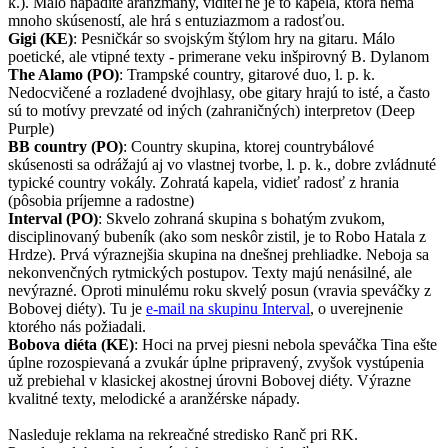
k.). Málo nápadité aranžmány, viditeľne je to kapela, ktorá nemá
mnoho skúseností, ale hrá s entuziazmom a radosťou.
Gigi (KE)
: Pesničkár so svojským štýlom hry na gitaru. Málo
poetické, ale vtipné texty - primerane veku inšpirovný B. Dylanom
The Alamo (PO)
: Trampské country, gitarové duo, l. p. k.
Nedocvičené a rozladené dvojhlasy, obe gitary hrajú to isté, a často
sú to motívy prevzaté od iných (zahraničných) interpretov (Deep
Purple)
BB country (PO)
: Country skupina, ktorej countrybálové
skúsenosti sa odrážajú aj vo vlastnej tvorbe, l. p. k., dobre zvládnuté
typické country vokály. Zohratá kapela, vidieť radosť z hrania
(pôsobia príjemne a radostne)
Interval (PO)
: Skvelo zohraná skupina s bohatým zvukom,
disciplinovaný bubeník (ako som neskôr zistil, je to Robo Hatala z
Hrdze). Prvá výraznejšia skupina na dnešnej prehliadke. Neboja sa
nekonvenčných rytmických postupov. Texty majú nenásilné, ale
nevýrazné. Oproti minulému roku skvelý posun (vravia speváčky z
Bobovej diéty). Tu je
e-mail na skupinu Interval
, o uverejnenie
ktorého nás požiadali.
Bobova diéta (KE)
: Hoci na prvej piesni nebola speváčka Tina ešte
úplne rozospievaná a zvukár úplne pripravený, zvyšok vystúpenia
už prebiehal v klasickej akostnej úrovni Bobovej diéty. Výrazne
kvalitné texty, melodické a aranžérske nápady.
Nasleduje reklama na rekreačné stredisko Ranč pri RK.