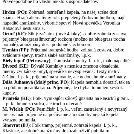
Pravdepodobne ho vlastní niekto z usporiadateľov.
Hrdza (PO)
: Zohraná, ostrieľaná kapela, na našej scéne dosť
známa. Hrajú alternatívny folk prepletený ľudovou hudbou, majú
nápadité aranžmány, výborné spevy! Nová speváčka Veronika
Rabadová nesklamala.
Ortuť (KE)
: Silný začiatok (prvé 4 takty) - dobre zohratá zostava,
príjemný bluegrass šmrcnutý rockom (možno na bluegrass trocha
pomalé), aranžmány dosť podobné Čechomoru
Tymián (PP)
: Príjemná trampská hudba, zohraná zostava, dobre
zvládnuté spevy, trocha slabé aranžmány, l.p.k.
Biely topoľ (Petrovany)
: Trampské country, l. p. k., málo nápadité
Divozel (KE)
: Bývalé Kamínky s menšou zmenou obsadenia,
mierny zvukársky omyl, speváčka nevyspievaná. Texty mali v
češtine, l. p. k., príjemné na snívanie, ale nedotiahnuté aranžmány
Dáša Juhasová (Malý princ, PO)
: Kapela nemohla doraziť, tak sa
na pódium posadila sama. Príjemné, ale chýbal tomu ten zvyšok
kapely.
Priatelia (KE)
: Folk, vynikajúci sólový gitarista na klasickú gitaru,
l. p. k., hrané zo srdca, ale trochu ukecané...
M. Wielek (PO)
: Pesničkár, l. p. k., veľmi zastrašený a nevýrazný
prejav. Ináč príjemné na počúvanie a možno by nejaká kapela
výrazne pomohla.
Slnovrat (BJ)
: Folk-tramp, príjemné, zohratá kapela, l. p. k..
Klasické, ale dobré aranžmány dokázali oživiť publikum.