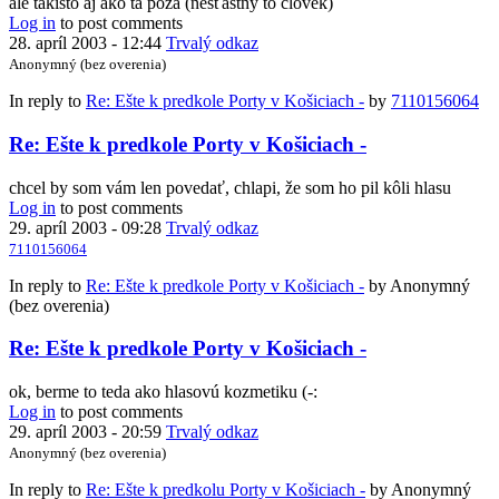
ale takisto aj ako tá póza (nešťastný to človek)
Log in
to post comments
28. apríl 2003 - 12:44
Trvalý odkaz
Anonymný (bez overenia)
In reply to
Re: Ešte k predkole Porty v Košiciach -
by
7110156064
Re: Ešte k predkole Porty v Košiciach -
chcel by som vám len povedať, chlapi, že som ho pil kôli hlasu
Log in
to post comments
29. apríl 2003 - 09:28
Trvalý odkaz
7110156064
In reply to
Re: Ešte k predkole Porty v Košiciach -
by
Anonymný
(bez overenia)
Re: Ešte k predkole Porty v Košiciach -
ok, berme to teda ako hlasovú kozmetiku (-:
Log in
to post comments
29. apríl 2003 - 20:59
Trvalý odkaz
Anonymný (bez overenia)
In reply to
Re: Ešte k predkolu Porty v Košiciach -
by
Anonymný