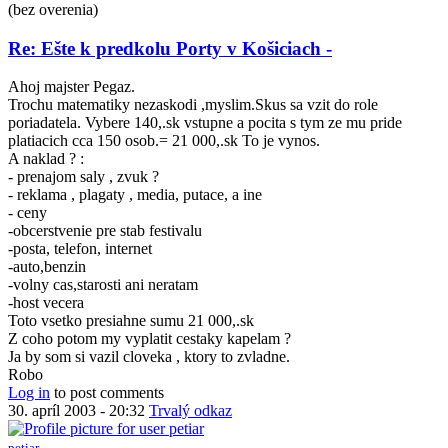
(bez overenia)
Re: Ešte k predkolu Porty v Košiciach -
Ahoj majster Pegaz.
Trochu matematiky nezaskodi ,myslim.Skus sa vzit do role
poriadatela. Vybere 140,.sk vstupne a pocita s tym ze mu pride
platiacich cca 150 osob.= 21 000,.sk To je vynos.
A naklad ? :
- prenajom saly , zvuk ?
- reklama , plagaty , media, putace, a ine
- ceny
-obcerstvenie pre stab festivalu
-posta, telefon, internet
-auto,benzin
-volny cas,starosti ani neratam
-host vecera
Toto vsetko presiahne sumu 21 000,.sk
Z coho potom my vyplatit cestaky kapelam ?
Ja by som si vazil cloveka , ktory to zvladne.
Robo
Log in
to post comments
30. apríl 2003 - 20:32
Trvalý odkaz
petiar