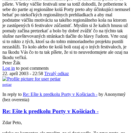
píšete. Všetky väčšie festivali sme sa totiž dohodli, že priberieme k
sebe do partie aj regionálne kolá Porty preto aby účinkujúci nemusel
behať po niekoľkých regionálnych prehliadkach a aby mal
podstatne väčšiu motiváciu sa takého regionálneho kola na ktorom
je zastúpených 6 festivalov zúčastniť. Myslím si že kalich hnusu už
pomaly začína pretzekať a bolo by dobré zvážiť čo na týchto tak
slušne navštevovaných stránkach tlačíte do hlavy ľudom. Vrte ozaj
si to nikto z tých, ktorí sa do tohto mimoriadneho projektu pustili
nezaslúži. To kolo alebo tie kolá boli ozaj aj o iných festivaloch, je
na škodu Vás čo to tu tak píšete, že si to neuvedomujete ale ozaj na
škodu veľkú.
Peter Žák
Log in
to post comments
22. apríl 2003 - 22:58
Trvalý odkaz
petiar
In reply to
Re: Ešte k predkolu Porty v Košiciach -
by
Anonymný
(bez overenia)
Re: Ešte k predkolu Porty v Košiciach -
Zdar Peto,