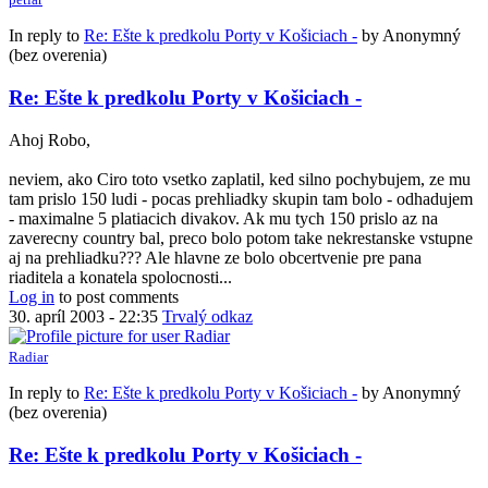
In reply to
Re: Ešte k predkolu Porty v Košiciach -
by
Anonymný
(bez overenia)
Re: Ešte k predkolu Porty v Košiciach -
Ahoj Robo,
neviem, ako Ciro toto vsetko zaplatil, ked silno pochybujem, ze mu
tam prislo 150 ludi - pocas prehliadky skupin tam bolo - odhadujem
- maximalne 5 platiacich divakov. Ak mu tych 150 prislo az na
zaverecny country bal, preco bolo potom take nekrestanske vstupne
aj na prehliadku??? Ale hlavne ze bolo obcertvenie pre pana
riaditela a konatela spolocnosti...
Log in
to post comments
30. apríl 2003 - 22:35
Trvalý odkaz
Radiar
In reply to
Re: Ešte k predkolu Porty v Košiciach -
by
Anonymný
(bez overenia)
Re: Ešte k predkolu Porty v Košiciach -