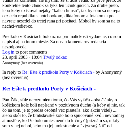
vdaka za komentar, ale myslim, ze si dost vedla. Za prve preto, ze
konkretne tento clanok sa tyka len ucinkujucich. Za druhe preto,
lebo keby existoval nejaky "kalich hnusu", tak by som sa netrepal
cez celu republiku s notebookom, diktafonom a fotakom a po
navrate nesedel do tretej rana pri pocitaci. Mohol by som sa na to
nechci-vediet-co.
Predkolo v Kosiciach bolo az na par malickosti vydarene, co som
napisal aj na inom mieste. Za obsah komentarov redakcia
nezodpoveda.
Log in
to post comments
23. apríl 2003 - 10:04
Trvalý odkaz
Anonymný (bez overenia)
In reply to
Re: Ešte k predkolu Porty v Košiciach -
by
Anonymný
(bez overenia)
Re: Ešte k predkolu Porty v Košiciach -
Pán Žák, stále nerozumiem tomu, čo Vás vytáča - oba články o
košickom kole boli napísané v pozitívnom duchu (a keby aj nie, tak
čo na tom, je to predsa osobná vec pisateľa, ako akciu videl) ....
alebo skôr to, že bratislavské kolo bolo spucované kvôli nevhodnej
atmosfére, keďže bolo umiestnené do krčmy? (priznám sa, nikdy
som v nej nebol, lebo ma jej umiestnenie a "vývesný štít" od