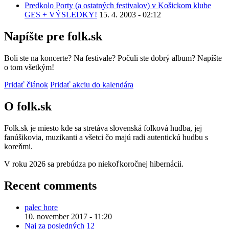
Predkolo Porty (a ostatných festivalov) v Košickom klube
GES + VÝSLEDKY!
15. 4. 2003 - 02:12
Napíšte pre folk.sk
Boli ste na koncerte? Na festivale? Počuli ste dobrý album? Napíšte
o tom všetkým!
Pridať článok
Pridať akciu do kalendára
O folk.sk
Folk.sk je miesto kde sa stretáva slovenská folková hudba, jej
fanúšikovia, muzikanti a všetci čo majú radi autentickú hudbu s
koreňmi.
V roku 2026 sa prebúdza po niekoľkoročnej hibernácii.
Recent comments
palec hore
10. november 2017 - 11:20
Naj za posledných 12