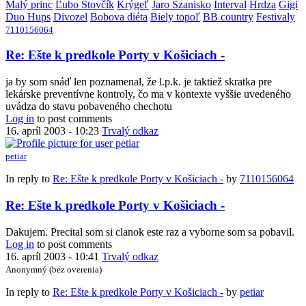
Malý princ
Ľubo Štovčík
Krýgeľ
Jaro Szanisko
Interval
Hrdza
Gigi
Duo Hups
Divozel
Bobova diéta
Biely topoľ
BB country
Festivaly
7110156064
Re: Ešte k predkole Porty v Košiciach -
ja by som snáď len poznamenal, že l.p.k. je taktiež skratka pre
lekárske preventívne kontroly, čo ma v kontexte vyššie uvedeného
uvádza do stavu pobaveného chechotu
Log in
to post comments
16. apríl 2003 - 10:23
Trvalý odkaz
petiar
In reply to
Re: Ešte k predkole Porty v Košiciach -
by
7110156064
Re: Ešte k predkole Porty v Košiciach -
Dakujem. Precital som si clanok este raz a vyborne som sa pobavil.
Log in
to post comments
16. apríl 2003 - 10:41
Trvalý odkaz
Anonymný (bez overenia)
In reply to
Re: Ešte k predkole Porty v Košiciach -
by
petiar