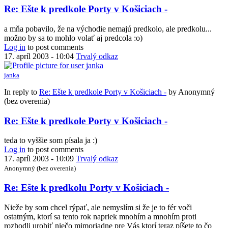
Re: Ešte k predkole Porty v Košiciach -
a mňa pobavilo, že na východie nemajú predkolo, ale predkolu...
možno by sa to mohlo volať aj predcola :o)
Log in
to post comments
17. apríl 2003 - 10:04
Trvalý odkaz
janka
In reply to
Re: Ešte k predkole Porty v Košiciach -
by
Anonymný
(bez overenia)
Re: Ešte k predkole Porty v Košiciach -
teda to vyššie som písala ja :)
Log in
to post comments
17. apríl 2003 - 10:09
Trvalý odkaz
Anonymný (bez overenia)
Re: Ešte k predkolu Porty v Košiciach -
Nieže by som chcel rýpať, ale nemyslím si že je to fér voči
ostatným, ktorí sa tento rok napriek mnohím a mnohím proti
rozhodli urobiť niečo mimoriadne pre Vás ktorí teraz píšete to čo