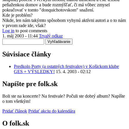
overenia)
peňaženkou domov a bude rozmýšľať, či má vôbec zmysel
pokračovať v tomto "donquichotovskom" snažení.
Kde je problém?
Nikde, len nám takýmto spôsobom vyhynú aktívni autori a o to nám
v prvom rade ide, však?
Log in
to post comments
1. máj 2003 - 11:44
Trvalý odkaz
Vyhľadávanie
Súvisiace články
Predkolo Porty (a ostatných festivalov) v Košickom klube
GES + VÝSLEDKY!
15. 4. 2003 - 02:12
Napíšte pre folk.sk
Boli ste na koncerte? Na festivale? Počuli ste dobrý album? Napíšte
o tom všetkým!
Pridať článok
Pridať akciu do kalendára
O folk.sk