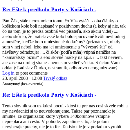
In
Re: Ešte k predkolu Porty v Košiciach -
reply
to
Pán Žák, stále nerozumiem tomu, čo Vás vytáča - oba články o
Re:
košickom kole boli napísané v pozitívnom duchu (a keby aj nie, tak
Ešte
čo na tom, je to predsa osobná vec pisateľa, ako akciu videl) ....
k
alebo skôr to, že bratislavské kolo bolo spucované kvôli nevhodnej
predkolu
atmosfére, keďže bolo umiestnené do krčmy? (priznám sa, nikdy
Porty
som v nej nebol, lebo ma jej umiestnenie a "vývesný štít" od
v
návštevy odradzuje) .... či skôr (podľa mňa) vtipná narážka na
Košiciach
"kamarátsky biznis" alebo slovné hračky na l.p.s.? ... fakt neviem,
-
ale zase na druhej strane - nemusím vedieť všetko. S úctou Vám
by
oddaný Ladislav Ďurko, nestranník, odborovo neorganizovaný.
Anonymný
Log in
to post comments
(bez
23. apríl 2003 - 12:08
Trvalý odkaz
overenia)
Anonymný (bez overenia)
In
Re: Ešte k predkolu Porty v Košiciach -
reply
to
Tento slovnik som uz kdesi pocul - ktosi tu pre nas cosi skvele robi a
Re:
my nevdacnici si to neuvedomujeme. Takze par poznamok: je
Ešte
smutne, ze organizator, ktory vybera 140korunove vstupne
k
nepreplaca ani cestu. V pohode, zaplatime si to, ale potom
predkolu
nevyberajte prachy, nie je to fer. Takisto nie je v poriadku vyrobit
Porty