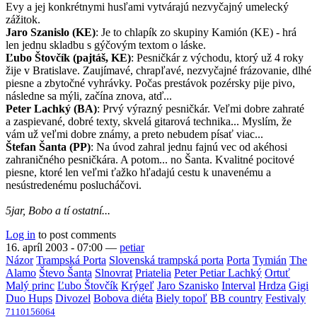
Evy a jej konkrétnymi husľami vytvárajú nezvyčajný umelecký
zážitok.
Jaro Szanislo (KE)
: Je to chlapík zo skupiny Kamión (KE) - hrá
len jednu skladbu s gýčovým textom o láske.
Ľubo Štovčík (pajtáš, KE)
: Pesničkár z východu, ktorý už 4 roky
žije v Bratislave. Zaujímavé, chrapľavé, nezvyčajné frázovanie, dlhé
piesne a zbytočné vyhrávky. Počas prestávok pozérsky pije pivo,
následne sa mýli, začína znova, atď...
Peter Lachký (BA)
: Prvý výrazný pesničkár. Veľmi dobre zahraté
a zaspievané, dobré texty, skvelá gitarová technika... Myslím, že
vám už veľmi dobre známy, a preto nebudem písať viac...
Štefan Šanta (PP)
: Na úvod zahral jednu fajnú vec od akéhosi
zahraničného pesničkára. A potom... no Šanta. Kvalitné pocitové
piesne, ktoré len veľmi ťažko hľadajú cestu k unavenému a
nesústredenému poslucháčovi.
5jar, Bobo a tí ostatní...
Log in
to post comments
16. apríl 2003 - 07:00
—
petiar
Názor
Trampská Porta
Slovenská trampská porta
Porta
Tymián
The
Alamo
Števo Šanta
Slnovrat
Priatelia
Peter Petiar Lachký
Ortuť
Malý princ
Ľubo Štovčík
Krýgeľ
Jaro Szanisko
Interval
Hrdza
Gigi
Duo Hups
Divozel
Bobova diéta
Biely topoľ
BB country
Festivaly
7110156064