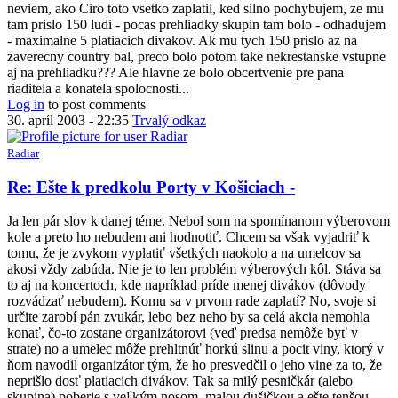
Ešte
neviem, ako Ciro toto vsetko zaplatil, ked silno pochybujem, ze mu
k
tam prislo 150 ludi - pocas prehliadky skupin tam bolo - odhadujem
predkolu
- maximalne 5 platiacich divakov. Ak mu tych 150 prislo az na
Porty
zaverecny country bal, preco bolo potom take nekrestanske vstupne
v
aj na prehliadku??? Ale hlavne ze bolo obcertvenie pre pana
Košiciach
riaditela a konatela spolocnosti...
-
Log in
to post comments
by
30. apríl 2003 - 22:35
Trvalý odkaz
Anonymný
(bez
Radiar
overenia)
In
Re: Ešte k predkolu Porty v Košiciach -
reply
to
Ja len pár slov k danej téme. Nebol som na spomínanom výberovom
Re:
kole a preto ho nebudem ani hodnotiť. Chcem sa však vyjadriť k
Ešte
tomu, že je zvykom vyplatiť všetkých naokolo a na umelcov sa
k
akosi vždy zabúda. Nie je to len problém výberových kôl. Stáva sa
predkolu
to aj na koncertoch, kde napríklad príde menej divákov (dôvody
Porty
rozvádzať nebudem). Komu sa v prvom rade zaplatí? No, svoje si
v
určite zarobí pán zvukár, lebo bez neho by sa celá akcia nemohla
Košiciach
konať, čo-to zostane organizátorovi (veď predsa nemôže byť v
-
strate) no a umelec môže prehltnúť horkú slinu a pocit viny, ktorý v
by
ňom navodil organizátor tým, že ho presvedčil o jeho vine za to, že
Anonymný
neprišlo dosť platiacich divákov. Tak sa milý pesničkár (alebo
(bez
skupina) poberie s veľkým nosom, malou dušičkou a ešte tenšou