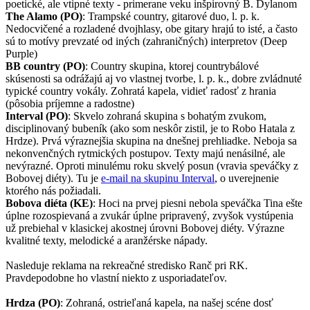
poetické, ale vtipné texty - primerane veku inšpirovný B. Dylanom
The Alamo (PO)
: Trampské country, gitarové duo, l. p. k.
Nedocvičené a rozladené dvojhlasy, obe gitary hrajú to isté, a často
sú to motívy prevzaté od iných (zahraničných) interpretov (Deep
Purple)
BB country (PO)
: Country skupina, ktorej countrybálové
skúsenosti sa odrážajú aj vo vlastnej tvorbe, l. p. k., dobre zvládnuté
typické country vokály. Zohratá kapela, vidieť radosť z hrania
(pôsobia príjemne a radostne)
Interval (PO)
: Skvelo zohraná skupina s bohatým zvukom,
disciplinovaný bubeník (ako som neskôr zistil, je to Robo Hatala z
Hrdze). Prvá výraznejšia skupina na dnešnej prehliadke. Neboja sa
nekonvenčných rytmických postupov. Texty majú nenásilné, ale
nevýrazné. Oproti minulému roku skvelý posun (vravia speváčky z
Bobovej diéty). Tu je
e-mail na skupinu Interval
, o uverejnenie
ktorého nás požiadali.
Bobova diéta (KE)
: Hoci na prvej piesni nebola speváčka Tina ešte
úplne rozospievaná a zvukár úplne pripravený, zvyšok vystúpenia
už prebiehal v klasickej akostnej úrovni Bobovej diéty. Výrazne
kvalitné texty, melodické a aranžérske nápady.
Nasleduje reklama na rekreačné stredisko Ranč pri RK.
Pravdepodobne ho vlastní niekto z usporiadateľov.
Hrdza (PO)
: Zohraná, ostrieľaná kapela, na našej scéne dosť