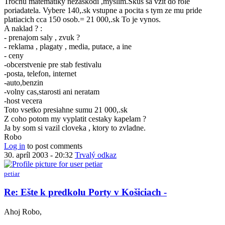
Trochu matematiky nezaskodi ,myslim.Skus sa vzit do role
by
Ešte
poriadatela. Vybere 140,.sk vstupne a pocita s tym ze mu pride
Anonymný
k
platiacich cca 150 osob.= 21 000,.sk To je vynos.
(bez
predkolu
A naklad ? :
overenia)
Porty
- prenajom saly , zvuk ?
v
- reklama , plagaty , media, putace, a ine
Košiciach
- ceny
-
-obcerstvenie pre stab festivalu
by
-posta, telefon, internet
Anonymný
-auto,benzin
(bez
-volny cas,starosti ani neratam
overenia)
-host vecera
Toto vsetko presiahne sumu 21 000,.sk
Z coho potom my vyplatit cestaky kapelam ?
Ja by som si vazil cloveka , ktory to zvladne.
Robo
Log in
to post comments
30. apríl 2003 - 20:32
Trvalý odkaz
petiar
In
Re: Ešte k predkolu Porty v Košiciach -
reply
to
Ahoj Robo,
Re: