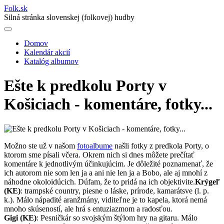
Folk
.
sk
Silná stránka slovenskej (folkovej) hudby
Domov
Kalendár akcií
Main
Katalóg albumov
navigation
Ešte k predkolu Porty v
Košiciach - komentáre, fotky...
Možno ste už v našom
fotoalbume
našli fotky z predkola Porty, o
ktorom sme písali včera. Okrem nich si dnes môžete prečítať
komentáre k jednotlivým účinkujúcim. Je dôležité poznamenať, že
ich autorom nie som len ja a ani nie len ja a Bobo, ale aj mnohí z
náhodne okoloidúcich. Dúfam, že to pridá na ich objektivite.
Krýgeľ
(KE)
: trampské country, piesne o láske, prírode, kamarátsve (l. p.
k.). Málo nápadité aranžmány, viditeľne je to kapela, ktorá nemá
mnoho skúseností, ale hrá s entuziazmom a radosťou.
Gigi (KE)
: Pesničkár so svojským štýlom hry na gitaru. Málo