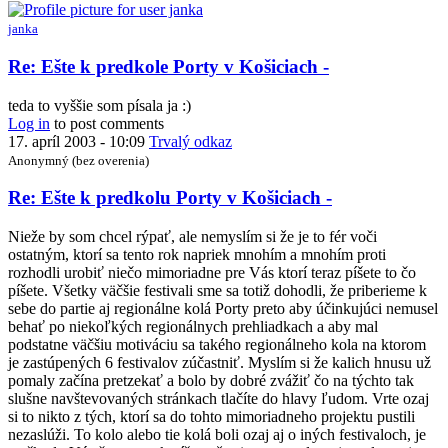
predkole
Porty
janka
v
Košiciach
In
Re: Ešte k predkole Porty v Košiciach -
-
reply
by
to
teda to vyššie som písala ja :)
petiar
Re:
Log in
to post comments
Ešte
17. apríl 2003 - 10:09
Trvalý odkaz
k
Anonymný (bez overenia)
predkole
Porty
Re: Ešte k predkolu Porty v Košiciach -
v
Košiciach
Nieže by som chcel rýpať, ale nemyslím si že je to fér voči
-
ostatným, ktorí sa tento rok napriek mnohím a mnohím proti
by
rozhodli urobiť niečo mimoriadne pre Vás ktorí teraz píšete to čo
Anonymný
píšete. Všetky väčšie festivali sme sa totiž dohodli, že priberieme k
(bez
sebe do partie aj regionálne kolá Porty preto aby účinkujúci nemusel
overenia)
behať po niekoľkých regionálnych prehliadkach a aby mal
podstatne väčšiu motiváciu sa takého regionálneho kola na ktorom
je zastúpených 6 festivalov zúčastniť. Myslím si že kalich hnusu už
pomaly začína pretzekať a bolo by dobré zvážiť čo na týchto tak
slušne navštevovaných stránkach tlačíte do hlavy ľudom. Vrte ozaj
si to nikto z tých, ktorí sa do tohto mimoriadneho projektu pustili
nezaslúži. To kolo alebo tie kolá boli ozaj aj o iných festivaloch, je