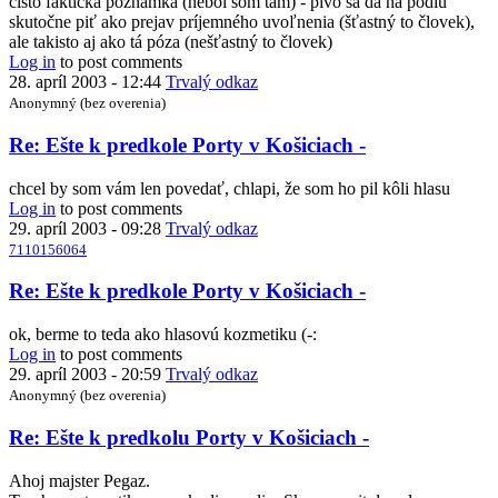
čisto faktická poznámka (nebol som tam) - pivo sa dá na pódiu
7110156064
Re:
skutočne piť ako prejav príjemného uvoľnenia (šťastný to človek),
Ešte
ale takisto aj ako tá póza (nešťastný to človek)
k
Log in
to post comments
predkole
28. apríl 2003 - 12:44
Trvalý odkaz
Porty
Anonymný (bez overenia)
v
Košiciach
In
Re: Ešte k predkole Porty v Košiciach -
-
reply
by
to
chcel by som vám len povedať, chlapi, že som ho pil kôli hlasu
Anonymný
Re:
Log in
to post comments
(bez
Ešte
29. apríl 2003 - 09:28
Trvalý odkaz
overenia)
k
7110156064
predkole
Porty
In
Re: Ešte k predkole Porty v Košiciach -
v
reply
Košiciach
to
ok, berme to teda ako hlasovú kozmetiku (-:
-
Re:
Log in
to post comments
by
Ešte
29. apríl 2003 - 20:59
Trvalý odkaz
7110156064
k
Anonymný (bez overenia)
predkole
Porty
In
Re: Ešte k predkolu Porty v Košiciach -
v
reply
Košiciach
to
Ahoj majster Pegaz.
-
Re: