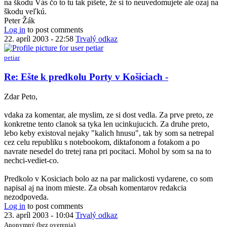
na škodu Vás čo to tu tak píšete, že si to neuvedomujete ale ozaj na
škodu veľkú.
Peter Žák
Log in
to post comments
22. apríl 2003 - 22:58
Trvalý odkaz
petiar
In
Re: Ešte k predkolu Porty v Košiciach -
reply
to
Zdar Peto,
Re:
Ešte
vdaka za komentar, ale myslim, ze si dost vedla. Za prve preto, ze
k
konkretne tento clanok sa tyka len ucinkujucich. Za druhe preto,
predkolu
lebo keby existoval nejaky "kalich hnusu", tak by som sa netrepal
Porty
cez celu republiku s notebookom, diktafonom a fotakom a po
v
navrate nesedel do tretej rana pri pocitaci. Mohol by som sa na to
Košiciach
nechci-vediet-co.
-
by
Predkolo v Kosiciach bolo az na par malickosti vydarene, co som
Anonymný
napisal aj na inom mieste. Za obsah komentarov redakcia
(bez
nezodpoveda.
overenia)
Log in
to post comments
23. apríl 2003 - 10:04
Trvalý odkaz
Anonymný (bez overenia)