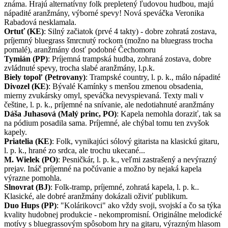
známa. Hrajú alternatívny folk prepletený ľudovou hudbou, majú
nápadité aranžmány, výborné spevy! Nová speváčka Veronika
Rabadová nesklamala.
Ortuť (KE)
: Silný začiatok (prvé 4 takty) - dobre zohratá zostava,
príjemný bluegrass šmrcnutý rockom (možno na bluegrass trocha
pomalé), aranžmány dosť podobné Čechomoru
Tymián (PP)
: Príjemná trampská hudba, zohraná zostava, dobre
zvládnuté spevy, trocha slabé aranžmány, l.p.k.
Biely topoľ (Petrovany)
: Trampské country, l. p. k., málo nápadité
Divozel (KE)
: Bývalé Kamínky s menšou zmenou obsadenia,
mierny zvukársky omyl, speváčka nevyspievaná. Texty mali v
češtine, l. p. k., príjemné na snívanie, ale nedotiahnuté aranžmány
Dáša Juhasová (Malý princ, PO)
: Kapela nemohla doraziť, tak sa
na pódium posadila sama. Príjemné, ale chýbal tomu ten zvyšok
kapely.
Priatelia (KE)
: Folk, vynikajúci sólový gitarista na klasickú gitaru,
l. p. k., hrané zo srdca, ale trochu ukecané...
M. Wielek (PO)
: Pesničkár, l. p. k., veľmi zastrašený a nevýrazný
prejav. Ináč príjemné na počúvanie a možno by nejaká kapela
výrazne pomohla.
Slnovrat (BJ)
: Folk-tramp, príjemné, zohratá kapela, l. p. k..
Klasické, ale dobré aranžmány dokázali oživiť publikum.
Duo Hups (PP)
: "Kolárikovci" ako vždy svoji, svojskí a čo sa týka
kvality hudobnej produkcie - nekompromisní. Originálne melodické
motívy s bluegrassovým spôsobom hry na gitaru, výrazným hlasom