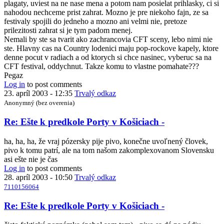
plagaty, uviest na ne nase mena a potom nam posielat prihlasky, ci si
v
nahodou nechceme prist zahrat. Mozno je pre niekoho fajn, ze sa
Košiciach
festivaly spojili do jedneho a mozno ani velmi nie, pretoze
-
prilezitosti zahrat si je tym padom menej.
by
Nemali by ste sa tvarit ako zachrancovia CFT sceny, lebo nimi nie
Anonymný
ste. Hlavny cas na Country lodenici maju pop-rockove kapely, ktore
(bez
denne pocut v radiach a od ktorych si chce nasinec, vyberuc sa na
overenia)
CFT festival, oddychnut. Takze komu to vlastne pomahate???
Pegaz
Log in
to post comments
23. apríl 2003 - 12:35
Trvalý odkaz
Anonymný (bez overenia)
In
Re: Ešte k predkole Porty v Košiciach -
reply
to
ha, ha, ha, že vraj pózersky pije pivo, konečne uvoľnený človek,
Re:
pivo k tomu patrí, ale na tom našom zakomplexovanom Slovensku
Ešte
asi ešte nie je čas
k
Log in
to post comments
predkole
28. apríl 2003 - 10:50
Trvalý odkaz
Porty
7110156064
v
Košiciach
In
Re: Ešte k predkole Porty v Košiciach -
-
reply
by
to