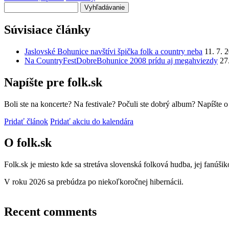
Vyhľadávanie
Súvisiace články
Jaslovské Bohunice navštívi špička folk a country neba
11. 7. 
Na CountryFestDobreBohunice 2008 prídu aj megahviezdy
27
Napíšte pre folk.sk
Boli ste na koncerte? Na festivale? Počuli ste dobrý album? Napíšte 
Pridať článok
Pridať akciu do kalendára
O folk.sk
Folk.sk je miesto kde sa stretáva slovenská folková hudba, jej fanúši
V roku 2026 sa prebúdza po niekoľkoročnej hibernácii.
Recent comments