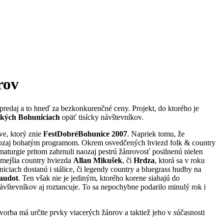
rov
predaj a to hneď za bezkonkurenčné ceny. Projekt, do ktorého je
ských Bohuniciach
opäť tisícky návštevníkov.
ve, ktorý znie
FestDobréBohunice 2007
. Napriek tomu, že
ú naozaj bohatým programom. Okrem osvedčených hviezd folk & country
turgie pritom zahrnuli naozaj pestrú žánrovosť posilnenú nielen
námejšia country hviezda
Allan Mikušek
, či
Hrdza
, ktorá sa v roku
iciach dostanú i stálice, či legendy country a bluegrass hudby na
Naudot
. Ten však nie je jediným, ktorého korene siahajú do
návštevníkov aj roztancuje. To sa nepochybne podarilo minulý rok i
vorba má určite prvky viacerých žánrov a taktiež jeho v súčasnosti