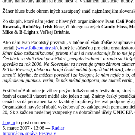
druhý nahrávaný album sa bude niesť aj v znamení akustickej hudby.
Žáner blues bude okrem iných zastúpený snáď najznámejším slove
Zo skupín, ktoré nám jeden z hlavných organizátorov
Ivan Cali Pod
Rownak, Rolničky, Irish Rose
, či bluegrassových
Candy Floss, M
Mike & B-Light
z Veľkej Británie.
Ako nám Ivan Podolský prezradil, v talóne sú však ďalšie zaujímavé m
portáli (
www.folkcountry.sk
), ktorý je súčasťou projektu organizátoro
žánre úzko zaškatuľkované, pritom si ani si neuvedomuje,že to nie je
Čechách sa stali rôzni pesničkári „megahviezdami“ a radia sa i k šp
speváka za rok 2006. Na Slovensku sa nevenuje týmto žánrom takmer 
& The Rowers), alebo ich hrajú české médiá (napríklad Hrdza), ale n
zmeniť. Myslím, že môžem povedať i za kolegov, že nám nejde o to, a
najširšiemu publiku. Verím, že nás médiá podporia, ale taktiež verím, 
FestDobréBohunice je vôbec prvým folk&country festivalom, ktorý spus
festival označili viaceré médiá ako jeden z naj. Známy český pesničk
cenách sa dá permanentka za kvalitný trojdňový festival podporený aj m
Organizátori navyše sľubujú vyžrebovať zo zakúpených permanentiek
20,-Sk z každen nedeľnej vstupenky na dobročinné účely
UNICEF
.
Log in
to post comments
5. marec 2007 - 13:08
—
Radiar
Informácia, správa
Festivaly