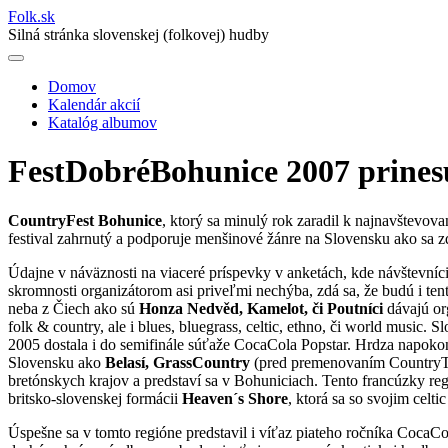
Folk
.
sk
Silná stránka slovenskej (folkovej) hudby
Domov
Kalendár akcií
Main
Katalóg albumov
navigation
FestDobréBohunice 2007 prinesú
CountryFest Bohunice
, ktorý sa minulý rok zaradil k najnavštevov
festival zahrnutý a podporuje menšinové žánre na Slovensku ako sa z
Údajne v náväznosti na viaceré príspevky v anketách, kde návštevníci
skromnosti organizátorom asi priveľmi nechýba, zdá sa, že budú i t
neba z Čiech ako sú
Honza Nedvěd, Kamelot, či Poutníci
dávajú or
folk & country, ale i blues, bluegrass, celtic, ethno, či world music.
2005 dostala i do semifinále súťaže CocaCola Popstar. Hrdza napokon z
Slovensku ako
Belasí, GrassCountry
(pred premenovaním Country
bretónskych krajov a predstaví sa v Bohuniciach. Tento francúzky reg
britsko-slovenskej formácii
Heaven´s Shore
, ktorá sa so svojim celtic
Úspešne sa v tomto regióne predstavil i víťaz piateho ročníka CocaC