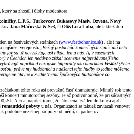
, ktorý sa zhostil i úlohy moderátora.
Rolničky, L.P.S., Turkovcov, Bukasový Masív, Ozvena, Nový
rokov
Jana Máčovská & Se3
, či
Oli&Lu
a
Luba
, ale taktiež duo
len na festivalových stránkach (
www.festbohunice.sk
) , ale i na
najširšej verejnosti. „
Bežný poslucháč komerčných staníc má tieto
tny jav sa už nevyskytuje asi nikde, len u nás. Aj v susedných
torý v Čechách len nedávno získal ocenenie najpredávanejšieho
 vyhrávajú napríklad európske hitparády ako napríklad
Veslári
(Peter
vnosťou, práve my hudobníci a nadšenci tejto hudby to jedine môžeme
smerujeme hlavne k zviditeľneniu špičkových hudobníkov čo
 začiatkom tohto roka asi prevažnú časť dramaturgie. Minulý rok tento
pší koncert minuloročnej sezóny. Je až podivuhodné, že pri súčastných
0,-Sk. A to aj napriek tomu, že táto cena trvá len do konca apríla.
 romantické pobyty
u nás. Organizátori sa taktiež zaviazali venovať
atok podobne nezištnej podpory od médií, či partnerov.