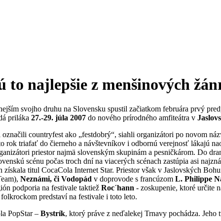
 to najlepšie z menšinových žán
anejším svojho druhu na Slovensku spustil začiatkom februára prvý pred
dá priláka
27.-29. júla 2007
do nového prírodného amfiteátra v
Jaslov
 označili countryfest ako „festdobrý“, siahli organizátori po novom náz
ento rok triafať do čierneho a návštevníkov i odbornú verejnosť lákaj
ganizátori priestor najmä slovenským skupinám a pesničkárom. Do drama
 Slovenskú scénu počas troch dní na viacerých scénach zastúpia asi najz
ískala titul CocaCola Internet Star. Priestor však v Jaslovských Bohun
Team),
Neznámi, či Vodopád
v doprovode s francúzom
L. Philippe 
ión podporia na festivale taktiež
Roc´hann
- zoskupenie, ktoré určite 
 folkrockom predstaví na festivale i toto leto.
ola PopStar –
Bystrík
, ktorý práve z neďalekej Trnavy pochádza. Jeho t