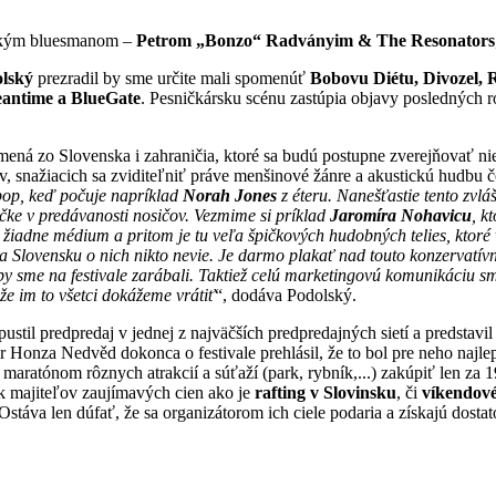
nským bluesmanom –
Petrom „Bonzo“ Radványim & The Resonators
olský
prezradil by sme určite mali spomenúť
Bobovu Diétu, Divozel, 
eantime a BlueGate
. Pesničkársku scénu zastúpia objavy posledných 
ená zo Slovenska i zahraničia, ktoré sa budú postupne zverejňovať nie
v, snažiacich sa zviditeľniť práve menšinové žánre a akustickú hudbu čo 
 pop, keď počuje napríklad
Norah Jones
z éteru. Nanešťastie tento zvláš
ičke v predávanosti nosičov. Vezmime si príklad
Jaromíra Nohavicu
, k
žiadne médium a pritom je tu veľa špičkových hudobných telies, ktoré
a Slovensku o nich nikto nevie. Je darmo plakať nad touto konzervatí
by sme na festivale zarábali. Taktiež celú marketingovú komunikáciu 
že im to všetci dokážeme vrátiť
“, dodáva Podolský.
til predpredaj v jednej z najväčších predpredajných sietí a predstavil
ár Honza Nedvěd dokonca o festivale prehlásil, že to bol pre neho najle
aratónom rôznych atrakcií a súťaží (park, rybník,...) zakúpiť len za 19
 majiteľov zaujímavých cien ako je
rafting v Slovinsku
, či
víkendové
 Ostáva len dúfať, že sa organizátorom ich ciele podaria a získajú dost