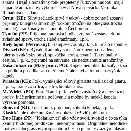
známa. Hrajú alternatívny folk prepletený ľudovou hudbou, majú
nápadité aranžmány, výborné spevy! Nová speváčka Veronika
Rabadová nesklamala.
Ortuť (KE)
: Silný začiatok (prvé 4 takty) - dobre zohratá zostava,
príjemný bluegrass šmrcnutý rockom (možno na bluegrass trocha
pomalé), aranžmány dosť podobné Čechomoru
Tymián (PP)
: Príjemná trampská hudba, zohraná zostava, dobre
zvládnuté spevy, trocha slabé aranžmány, l.p.k.
Biely topoľ (Petrovany)
: Trampské country, l. p. k., málo nápadité
Divozel (KE)
: Bývalé Kamínky s menšou zmenou obsadenia,
mierny zvukársky omyl, speváčka nevyspievaná. Texty mali v
češtine, l. p. k., príjemné na snívanie, ale nedotiahnuté aranžmány
Dáša Juhasová (Malý princ, PO)
: Kapela nemohla doraziť, tak sa
na pódium posadila sama. Príjemné, ale chýbal tomu ten zvyšok
kapely.
Priatelia (KE)
: Folk, vynikajúci sólový gitarista na klasickú gitaru,
l. p. k., hrané zo srdca, ale trochu ukecané...
M. Wielek (PO)
: Pesničkár, l. p. k., veľmi zastrašený a nevýrazný
prejav. Ináč príjemné na počúvanie a možno by nejaká kapela
výrazne pomohla.
Slnovrat (BJ)
: Folk-tramp, príjemné, zohratá kapela, l. p. k..
Klasické, ale dobré aranžmány dokázali oživiť publikum.
Duo Hups (PP)
: "Kolárikovci" ako vždy svoji, svojskí a čo sa týka
kvality hudobnej produkcie - nekompromisní. Originálne melodické
motívy s bluegrassovým spôsobom hry na gitaru, výrazným hlasom