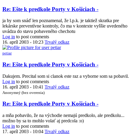
Re: Ešte k predkole Porty v Košiciach -
ja by som snáď len poznamenal, že l.p.k. je taktiež skratka pre
lekárske preventívne kontroly, čo ma v kontexte vyššie uvedeného
uvádza do stavu pobaveného chechotu
Log in
to post comments
16. apríl 2003 - 10:23
Trvalý odkaz
petiar
In
Re: Ešte k predkole Porty v Košiciach -
reply
to
Dakujem. Precital som si clanok este raz a vyborne som sa pobavil.
Re:
Log in
to post comments
Ešte
16. apríl 2003 - 10:41
Trvalý odkaz
k
Anonymný (bez overenia)
predkole
Porty
In
Re: Ešte k predkole Porty v Košiciach -
v
reply
Košiciach
to
a mňa pobavilo, že na východie nemajú predkolo, ale predkolu...
-
Re:
možno by sa to mohlo volať aj predcola :o)
by
Ešte
Log in
to post comments
7110156064
k
17. apríl 2003 - 10:04
Trvalý odkaz