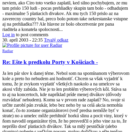
Ešte
neviem, ako Ciro toto vsetko zaplatil, ked silno pochybujem, ze mu
k
tam prislo 150 ludi - pocas prehliadky skupin tam bolo - odhadujem
predkolu
- maximalne 5 platiacich divakov. Ak mu tych 150 prislo az na
Porty
zaverecny country bal, preco bolo potom take nekrestanske vstupne
v
aj na prehliadku??? Ale hlavne ze bolo obcertvenie pre pana
Košiciach
riaditela a konatela spolocnosti...
-
Log in
to post comments
by
30. apríl 2003 - 22:35
Trvalý odkaz
Anonymný
(bez
Radiar
overenia)
In
Re: Ešte k predkolu Porty v Košiciach -
reply
to
Ja len pár slov k danej téme. Nebol som na spomínanom výberovom
Re:
kole a preto ho nebudem ani hodnotiť. Chcem sa však vyjadriť k
Ešte
tomu, že je zvykom vyplatiť všetkých naokolo a na umelcov sa
k
akosi vždy zabúda. Nie je to len problém výberových kôl. Stáva sa
predkolu
to aj na koncertoch, kde napríklad príde menej divákov (dôvody
Porty
rozvádzať nebudem). Komu sa v prvom rade zaplatí? No, svoje si
v
určite zarobí pán zvukár, lebo bez neho by sa celá akcia nemohla
Košiciach
konať, čo-to zostane organizátorovi (veď predsa nemôže byť v
-
strate) no a umelec môže prehltnúť horkú slinu a pocit viny, ktorý v
by
ňom navodil organizátor tým, že ho presvedčil o jeho vine za to, že
Anonymný
neprišlo dosť platiacich divákov. Tak sa milý pesničkár (alebo
(bez
skupina) poberie s veľkým nosom, malou dušičkou a ešte tenšou