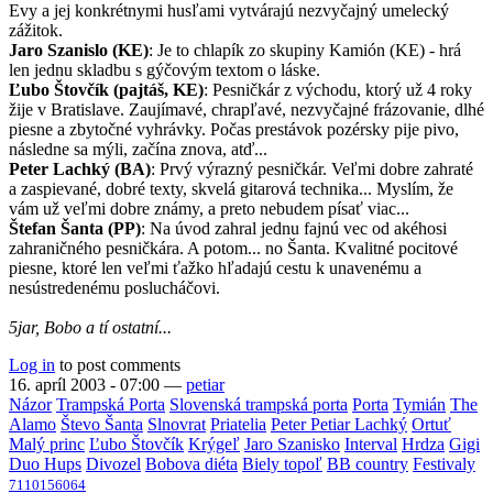
Evy a jej konkrétnymi husľami vytvárajú nezvyčajný umelecký
zážitok.
Jaro Szanislo (KE)
: Je to chlapík zo skupiny Kamión (KE) - hrá
len jednu skladbu s gýčovým textom o láske.
Ľubo Štovčík (pajtáš, KE)
: Pesničkár z východu, ktorý už 4 roky
žije v Bratislave. Zaujímavé, chrapľavé, nezvyčajné frázovanie, dlhé
piesne a zbytočné vyhrávky. Počas prestávok pozérsky pije pivo,
následne sa mýli, začína znova, atď...
Peter Lachký (BA)
: Prvý výrazný pesničkár. Veľmi dobre zahraté
a zaspievané, dobré texty, skvelá gitarová technika... Myslím, že
vám už veľmi dobre známy, a preto nebudem písať viac...
Štefan Šanta (PP)
: Na úvod zahral jednu fajnú vec od akéhosi
zahraničného pesničkára. A potom... no Šanta. Kvalitné pocitové
piesne, ktoré len veľmi ťažko hľadajú cestu k unavenému a
nesústredenému poslucháčovi.
5jar, Bobo a tí ostatní...
Log in
to post comments
16. apríl 2003 - 07:00
—
petiar
Názor
Trampská Porta
Slovenská trampská porta
Porta
Tymián
The
Alamo
Števo Šanta
Slnovrat
Priatelia
Peter Petiar Lachký
Ortuť
Malý princ
Ľubo Štovčík
Krýgeľ
Jaro Szanisko
Interval
Hrdza
Gigi
Duo Hups
Divozel
Bobova diéta
Biely topoľ
BB country
Festivaly
7110156064