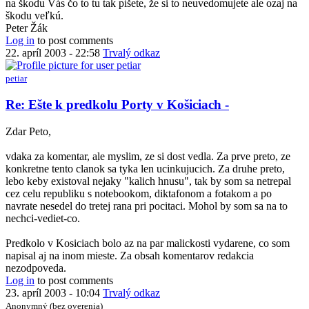
na škodu Vás čo to tu tak píšete, že si to neuvedomujete ale ozaj na
škodu veľkú.
Peter Žák
Log in
to post comments
22. apríl 2003 - 22:58
Trvalý odkaz
petiar
In
Re: Ešte k predkolu Porty v Košiciach -
reply
to
Zdar Peto,
Re:
Ešte
vdaka za komentar, ale myslim, ze si dost vedla. Za prve preto, ze
k
konkretne tento clanok sa tyka len ucinkujucich. Za druhe preto,
predkolu
lebo keby existoval nejaky "kalich hnusu", tak by som sa netrepal
Porty
cez celu republiku s notebookom, diktafonom a fotakom a po
v
navrate nesedel do tretej rana pri pocitaci. Mohol by som sa na to
Košiciach
nechci-vediet-co.
-
by
Predkolo v Kosiciach bolo az na par malickosti vydarene, co som
Anonymný
napisal aj na inom mieste. Za obsah komentarov redakcia
(bez
nezodpoveda.
overenia)
Log in
to post comments
23. apríl 2003 - 10:04
Trvalý odkaz
Anonymný (bez overenia)