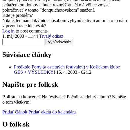
overenia)
peňaženkou domov a bude rozmýšľať, či má vôbec zmysel
pokračovať v tomto "donquichotovskom" snažení.
Kde je problém?
Nikde, len nám takýmto spôsobom vyhynú aktívni autori a o to nám
v prvom rade ide, však?
Log in
to post comments
1. máj 2003 - 11:44
Trvalý odkaz
Vyhľadávanie
Súvisiace články
Predkolo Porty (a ostatných festivalov) v Košickom klube
GES + VÝSLEDKY!
15. 4. 2003 - 02:12
Napíšte pre folk.sk
Boli ste na koncerte? Na festivale? Počuli ste dobrý album? Napíšte
o tom všetkým!
Pridať článok
Pridať akciu do kalendára
O folk.sk