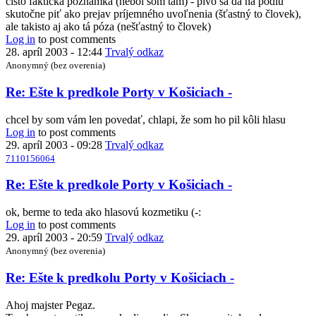
čisto faktická poznámka (nebol som tam) - pivo sa dá na pódiu
7110156064
Re:
skutočne piť ako prejav príjemného uvoľnenia (šťastný to človek),
Ešte
ale takisto aj ako tá póza (nešťastný to človek)
k
Log in
to post comments
predkole
28. apríl 2003 - 12:44
Trvalý odkaz
Porty
Anonymný (bez overenia)
v
Košiciach
In
Re: Ešte k predkole Porty v Košiciach -
-
reply
by
to
chcel by som vám len povedať, chlapi, že som ho pil kôli hlasu
Anonymný
Re:
Log in
to post comments
(bez
Ešte
29. apríl 2003 - 09:28
Trvalý odkaz
overenia)
k
7110156064
predkole
Porty
In
Re: Ešte k predkole Porty v Košiciach -
v
reply
Košiciach
to
ok, berme to teda ako hlasovú kozmetiku (-:
-
Re:
Log in
to post comments
by
Ešte
29. apríl 2003 - 20:59
Trvalý odkaz
7110156064
k
Anonymný (bez overenia)
predkole
Porty
In
Re: Ešte k predkolu Porty v Košiciach -
v
reply
Košiciach
to
Ahoj majster Pegaz.
-
Re: