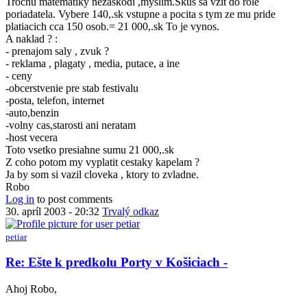
Trochu matematiky nezaskodi ,myslim.Skus sa vzit do role
by
Ešte
poriadatela. Vybere 140,.sk vstupne a pocita s tym ze mu pride
Anonymný
k
platiacich cca 150 osob.= 21 000,.sk To je vynos.
(bez
predkolu
A naklad ? :
overenia)
Porty
- prenajom saly , zvuk ?
v
- reklama , plagaty , media, putace, a ine
Košiciach
- ceny
-
-obcerstvenie pre stab festivalu
by
-posta, telefon, internet
Anonymný
-auto,benzin
(bez
-volny cas,starosti ani neratam
overenia)
-host vecera
Toto vsetko presiahne sumu 21 000,.sk
Z coho potom my vyplatit cestaky kapelam ?
Ja by som si vazil cloveka , ktory to zvladne.
Robo
Log in
to post comments
30. apríl 2003 - 20:32
Trvalý odkaz
petiar
In
Re: Ešte k predkolu Porty v Košiciach -
reply
to
Ahoj Robo,
Re: