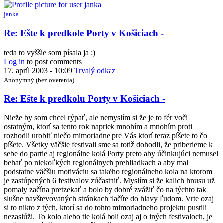
predkole
Porty
janka
v
Košiciach
In
Re: Ešte k predkole Porty v Košiciach -
-
reply
by
to
teda to vyššie som písala ja :)
petiar
Re:
Log in
to post comments
Ešte
17. apríl 2003 - 10:09
Trvalý odkaz
k
Anonymný (bez overenia)
predkole
Porty
Re: Ešte k predkolu Porty v Košiciach -
v
Košiciach
Nieže by som chcel rýpať, ale nemyslím si že je to fér voči
-
ostatným, ktorí sa tento rok napriek mnohím a mnohím proti
by
rozhodli urobiť niečo mimoriadne pre Vás ktorí teraz píšete to čo
Anonymný
píšete. Všetky väčšie festivali sme sa totiž dohodli, že priberieme k
(bez
sebe do partie aj regionálne kolá Porty preto aby účinkujúci nemusel
overenia)
behať po niekoľkých regionálnych prehliadkach a aby mal
podstatne väčšiu motiváciu sa takého regionálneho kola na ktorom
je zastúpených 6 festivalov zúčastniť. Myslím si že kalich hnusu už
pomaly začína pretzekať a bolo by dobré zvážiť čo na týchto tak
slušne navštevovaných stránkach tlačíte do hlavy ľudom. Vrte ozaj
si to nikto z tých, ktorí sa do tohto mimoriadneho projektu pustili
nezaslúži. To kolo alebo tie kolá boli ozaj aj o iných festivaloch, je