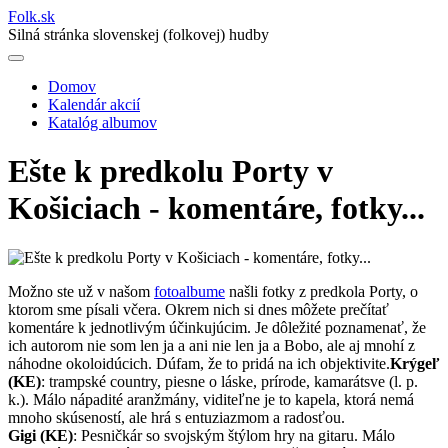
Folk
.
sk
Silná stránka slovenskej (folkovej) hudby
Domov
Kalendár akcií
Main
Katalóg albumov
navigation
Ešte k predkolu Porty v
Košiciach - komentáre, fotky...
Možno ste už v našom
fotoalbume
našli fotky z predkola Porty, o
ktorom sme písali včera. Okrem nich si dnes môžete prečítať
komentáre k jednotlivým účinkujúcim. Je dôležité poznamenať, že
ich autorom nie som len ja a ani nie len ja a Bobo, ale aj mnohí z
náhodne okoloidúcich. Dúfam, že to pridá na ich objektivite.
Krýgeľ
(KE)
: trampské country, piesne o láske, prírode, kamarátsve (l. p.
k.). Málo nápadité aranžmány, viditeľne je to kapela, ktorá nemá
mnoho skúseností, ale hrá s entuziazmom a radosťou.
Gigi (KE)
: Pesničkár so svojským štýlom hry na gitaru. Málo