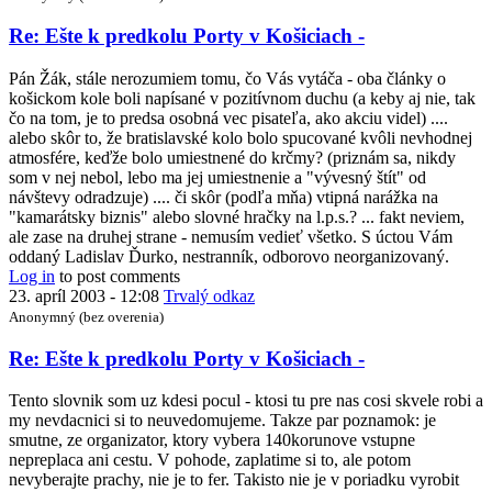
In
Re: Ešte k predkolu Porty v Košiciach -
reply
to
Pán Žák, stále nerozumiem tomu, čo Vás vytáča - oba články o
Re:
košickom kole boli napísané v pozitívnom duchu (a keby aj nie, tak
Ešte
čo na tom, je to predsa osobná vec pisateľa, ako akciu videl) ....
k
alebo skôr to, že bratislavské kolo bolo spucované kvôli nevhodnej
predkolu
atmosfére, keďže bolo umiestnené do krčmy? (priznám sa, nikdy
Porty
som v nej nebol, lebo ma jej umiestnenie a "vývesný štít" od
v
návštevy odradzuje) .... či skôr (podľa mňa) vtipná narážka na
Košiciach
"kamarátsky biznis" alebo slovné hračky na l.p.s.? ... fakt neviem,
-
ale zase na druhej strane - nemusím vedieť všetko. S úctou Vám
by
oddaný Ladislav Ďurko, nestranník, odborovo neorganizovaný.
Anonymný
Log in
to post comments
(bez
23. apríl 2003 - 12:08
Trvalý odkaz
overenia)
Anonymný (bez overenia)
In
Re: Ešte k predkolu Porty v Košiciach -
reply
to
Tento slovnik som uz kdesi pocul - ktosi tu pre nas cosi skvele robi a
Re:
my nevdacnici si to neuvedomujeme. Takze par poznamok: je
Ešte
smutne, ze organizator, ktory vybera 140korunove vstupne
k
nepreplaca ani cestu. V pohode, zaplatime si to, ale potom
predkolu
nevyberajte prachy, nie je to fer. Takisto nie je v poriadku vyrobit
Porty