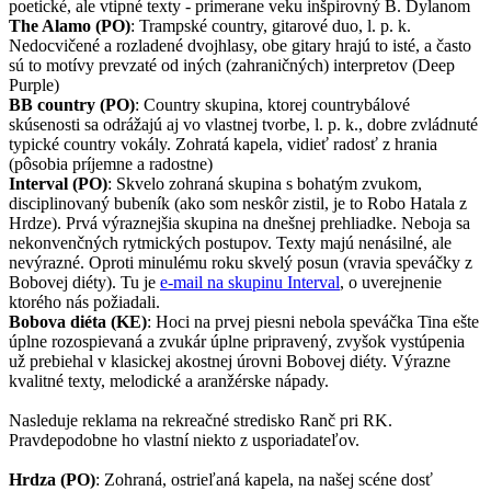
poetické, ale vtipné texty - primerane veku inšpirovný B. Dylanom
The Alamo (PO)
: Trampské country, gitarové duo, l. p. k.
Nedocvičené a rozladené dvojhlasy, obe gitary hrajú to isté, a často
sú to motívy prevzaté od iných (zahraničných) interpretov (Deep
Purple)
BB country (PO)
: Country skupina, ktorej countrybálové
skúsenosti sa odrážajú aj vo vlastnej tvorbe, l. p. k., dobre zvládnuté
typické country vokály. Zohratá kapela, vidieť radosť z hrania
(pôsobia príjemne a radostne)
Interval (PO)
: Skvelo zohraná skupina s bohatým zvukom,
disciplinovaný bubeník (ako som neskôr zistil, je to Robo Hatala z
Hrdze). Prvá výraznejšia skupina na dnešnej prehliadke. Neboja sa
nekonvenčných rytmických postupov. Texty majú nenásilné, ale
nevýrazné. Oproti minulému roku skvelý posun (vravia speváčky z
Bobovej diéty). Tu je
e-mail na skupinu Interval
, o uverejnenie
ktorého nás požiadali.
Bobova diéta (KE)
: Hoci na prvej piesni nebola speváčka Tina ešte
úplne rozospievaná a zvukár úplne pripravený, zvyšok vystúpenia
už prebiehal v klasickej akostnej úrovni Bobovej diéty. Výrazne
kvalitné texty, melodické a aranžérske nápady.
Nasleduje reklama na rekreačné stredisko Ranč pri RK.
Pravdepodobne ho vlastní niekto z usporiadateľov.
Hrdza (PO)
: Zohraná, ostrieľaná kapela, na našej scéne dosť