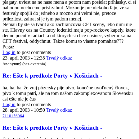
plagaty, uviest na ne nase mena a potom nam posielat prihlasky, ci si
v
nahodou nechceme prist zahrat. Mozno je pre niekoho fajn, ze sa
Košiciach
festivaly spojili do jedneho a mozno ani velmi nie, pretoze
-
prilezitosti zahrat si je tym padom menej.
by
Nemali by ste sa tvarit ako zachrancovia CFT sceny, lebo nimi nie
Anonymný
ste. Hlavny cas na Country lodenici maju pop-rockove kapely, ktore
(bez
denne pocut v radiach a od ktorych si chce nasinec, vyberuc sa na
overenia)
CFT festival, oddychnut. Takze komu to vlastne pomahate???
Pegaz
Log in
to post comments
23. apríl 2003 - 12:35
Trvalý odkaz
Anonymný (bez overenia)
In
Re: Ešte k predkole Porty v Košiciach -
reply
to
ha, ha, ha, že vraj pózersky pije pivo, konečne uvoľnený človek,
Re:
pivo k tomu patrí, ale na tom našom zakomplexovanom Slovensku
Ešte
asi ešte nie je čas
k
Log in
to post comments
predkole
28. apríl 2003 - 10:50
Trvalý odkaz
Porty
7110156064
v
Košiciach
In
Re: Ešte k predkole Porty v Košiciach -
-
reply
by
to