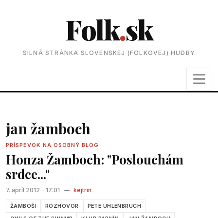
Folk
.
sk
SILNÁ STRÁNKA SLOVENSKEJ (FOLKOVEJ) HUDBY
jan žamboch
PRÍSPEVOK NA OSOBNÝ BLOG
Honza Žamboch: "Poslouchám
srdce..."
7. apríl 2012 - 17:01
—
kejtrin
ŽAMBOŠI
ROZHOVOR
PETE UHLENBRUCH