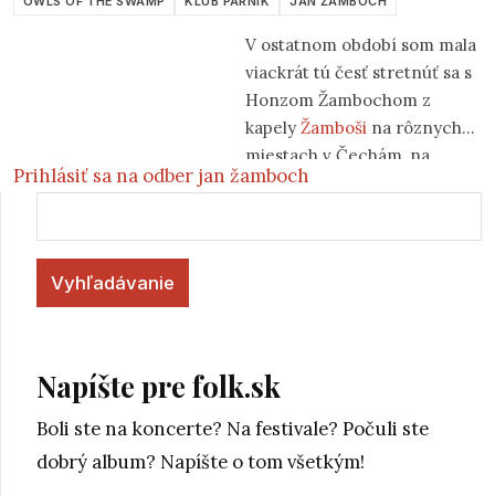
OWLS OF THE SWAMP
KLUB PARNÍK
JAN ŽAMBOCH
V ostatnom období som mala
viackrát tú česť stretnúť sa s
Honzom Žambochom z
kapely
Žamboši
na rôznych
miestach v Čechám, na
Prihlásiť sa na odber jan žamboch
Morave, Sliezku i Slovensku a
Vyhľadávanie
vždy to boli stretnutia veľmi
príjemné.
Napíšte pre folk.sk
Boli ste na koncerte? Na festivale? Počuli ste
dobrý album? Napíšte o tom všetkým!