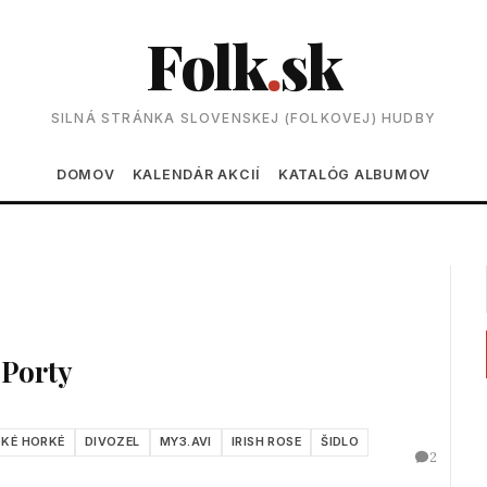
Folk
.
sk
SILNÁ STRÁNKA SLOVENSKEJ (FOLKOVEJ) HUDBY
Main navigation
DOMOV
KALENDÁR AKCIÍ
KATALÓG ALBUMOV
 Porty
KÉ HORKÉ
DIVOZEL
MY3.AVI
IRISH ROSE
ŠIDLO
2