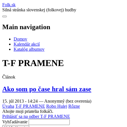
Folk
.
sk
Silná stránka slovenskej (folkovej) hudby
Main navigation
Domov
Kalendár akcií
Katalóg albumov
T-F PRAMENE
Článok
Ako som po čase hral sám zase
15. júl 2013 - 14:24
—
Anonymný (bez overenia)
Úvaha
T-F PRAMENE
Robo Hulej
Rôzne
Ahojte moji priatelia folkáči.
Prihlásiť sa na odber T-F PRAMENE
Vyhľadávanie