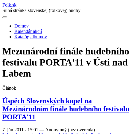
Folk
.
sk
Silná stránka slovenskej (folkovej) hudby
Domov
Kalendár akcií
Main
Katalóg albumov
navigation
Mezunárodní finále hudebního
festivalu PORTA'11 v Ústí nad
Labem
Článok
Úspěch Slovenských kapel na
Mezinárodním finále hudebního festivalu
PORTA'11
7. jún 2011 - 15:01
—
Anonymný (bez overenia)