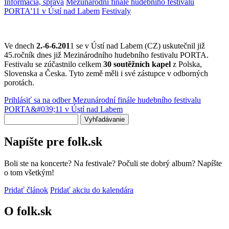
Informácia, správa
Mezunárodní finále hudebního festivalu
PORTA'11 v Ústí nad Labem
Festivaly
Ve dnech
2.-6-6.201
1 se v Ústí nad Labem (CZ) uskutečnil již
45.ročník dnes již Mezinárodního hudebního festivalu PORTA.
Festivalu se zúčastnilo celkem
30 soutěžních kapel
z Polska,
Slovenska a Česka. Tyto země měli i své zástupce v odborných
porotách.
Prihlásiť sa na odber Mezunárodní finále hudebního festivalu
PORTA&#039;11 v Ústí nad Labem
Vyhľadávanie
Napíšte pre folk.sk
Boli ste na koncerte? Na festivale? Počuli ste dobrý album? Napíšte
o tom všetkým!
Pridať článok
Pridať akciu do kalendára
O folk.sk