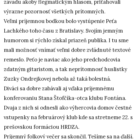
závadu akoby flegmatickým hlasom, priťahovali
výrazne pozornosť všetkých prítomných.
Veľmi príjemnou bodkou bolo vystúpenie Peťa
Lachkého toho času z Bratislavy. Svojím jemným
humorom si rýchlo získal priazeň publika. I tu sme
mali možnosť vnímať veľmi dobre zvládnuté textové
remeslo. Peťo je naviac ako jeho predchodcovia
zdatným gitaristom, a tak neprítomnosť huslistky
Zuzky Ondrejkovej nebola až taká bolestná.
Diváci sa dobre zabávali aj vďaka príjemnému
konferovaniu Stana Štofčíka-otca klubu Fontána.
Dvaja z nich si odnesli ako výhercovia domov čestné
vstupenky na februárový klub kde sa stretneme 22. s
prešovskou formáciou HRDZA.
Príjemný folkový večer sa skončil. Tešíme sa na ďalší.