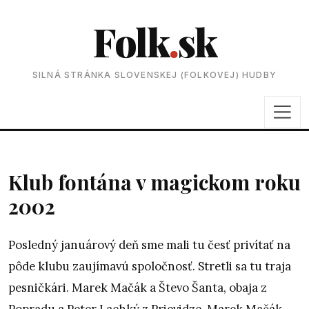
Folk
.
sk
SILNÁ STRÁNKA SLOVENSKEJ (FOLKOVEJ) HUDBY
Klub fontána v magickom roku
2002
Posledný januárový deň sme mali tu česť privítať na
pôde klubu zaujímavú spoločnosť. Stretli sa tu traja
pesničkári. Marek Mačák a Števo Šanta, obaja z
Popradu a Peter Lachký z Prievidze. Marek Mačák