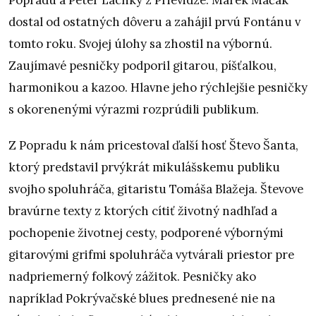
dostal od ostatných dôveru a zahájil prvú Fontánu v
tomto roku. Svojej úlohy sa zhostil na výbornú.
Zaujímavé pesničky podporil gitarou, píšťalkou,
harmonikou a kazoo. Hlavne jeho rýchlejšie pesničky
s okorenenými výrazmi rozprúdili publikum.
Z Popradu k nám pricestoval ďalší hosť Števo Šanta,
ktorý predstavil prvýkrát mikulášskemu publiku
svojho spoluhráča, gitaristu Tomáša Blažeja. Števove
bravúrne texty z ktorých cítiť životný nadhľad a
pochopenie životnej cesty, podporené výbornými
gitarovými grifmi spoluhráča vytvárali priestor pre
nadpriemerný folkový zážitok. Pesničky ako
napríklad Pokrývačské blues prednesené nie na