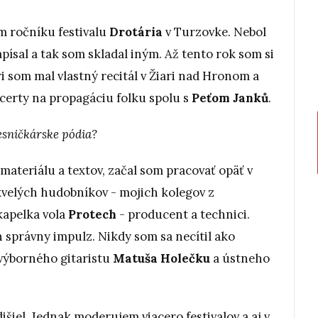
om ročníku festivalu
Drotária
v Turzovke. Nebol
písal a tak som skladal iným. Až tento rok som si
i som mal vlastný recitál v Žiari nad Hronom a
ncerty na propagáciu folku spolu s
Peťom Janků
.
esničkárske pódia?
ateriálu a textov, začal som pracovať opäť v
velých hudobníkov - mojich kolegov z
kapelka vola
Protech
- producent a technici.
n správny impulz. Nikdy som sa necítil ako
 výborného gitaristu
Matuša Holečku
a ústneho
šiel. Jednak moderujem viacero festivalov a aj v