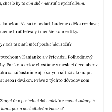
, chcelo by to čím skôr nahrať a vydať album.
s kapelou. Ak sa to podarí, budeme cdčka rozdávať
eme hrať fefivaly i menšie koncertiky.
ty? Kde ťa budú môcť poslucháči zažiť?
otechom v Kanianke a v Prievidzi. Polhodinový
adby. Pár koncertov chystáme v mesiaci december v
ku sa zúčastníme aj rôznych súťaží ako napr.
viť seba i divákov. Práve z týchto dôvodov som
e. Zaujal ťa v poslednej dobe niekto z menej známych
iamil pozornosť čitateľov Folk.sk?