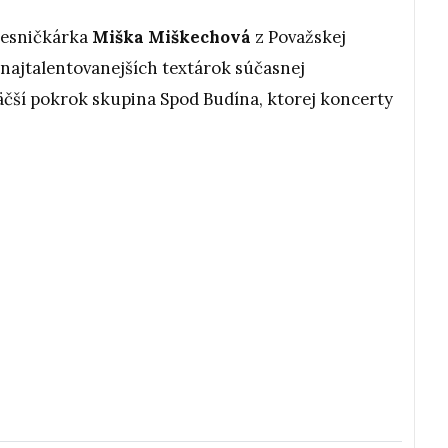
pesničkárka
Miška Miškechová
z Považskej
 z najtalentovanejších textárok súčasnej
väčší pokrok skupina Spod Budína, ktorej koncerty