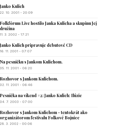
Janko Kulich
22. 10. 2001 - 20:09
Folkfórum Live hostilo Janka Kulicha a skupinu Jej
družina
11. 3. 2002 - 17:21
Janko Kulich pripravuje debutové CD
16. 11. 2001 - 07:07
Na pesničku s Jankom Kulichom.
05. 11. 2001 - 06:20
Rozhovor s Jankom Kulichom.
02. 11. 2001 - 06:46
Pesnička na víkend #2: Janko Kulich: Ilúzie
04. 7. 2003 - 07:00
Rozhovor s Jankom Kulichom - tentokrát ako
organizátorom festivalu Folkové Bojnice
28. 3. 2002 - 00:06