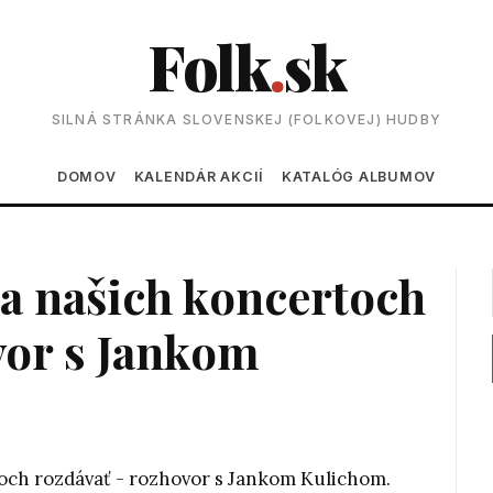
Folk
.
sk
SILNÁ STRÁNKA SLOVENSKEJ (FOLKOVEJ) HUDBY
Main navigation
DOMOV
KALENDÁR AKCIÍ
KATALÓG ALBUMOV
 našich koncertoch
vor s Jankom