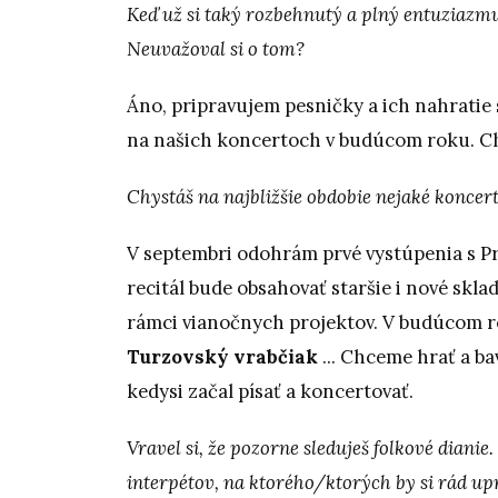
Keď už si taký rozbehnutý a plný entuziazmu
Neuvažoval si o tom?
Áno, pripravujem pesničky a ich nahratie 
na našich koncertoch v budúcom roku. Chc
Chystáš na najbližšie obdobie nejaké koncer
V septembri odohrám prvé vystúpenia s Pr
recitál bude obsahovať staršie i nové skl
rámci vianočnych projektov. V budúcom ro
Turzovský vrabčiak
... Chceme hrať a ba
kedysi začal písať a koncertovať.
Vravel si, že pozorne sleduješ folkové diani
interpétov, na ktorého/ktorých by si rád upr