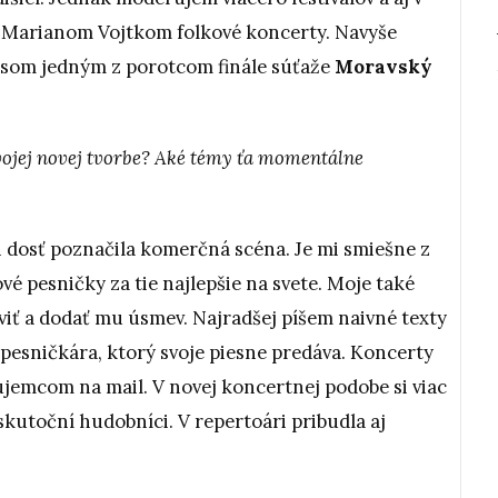
 Marianom Vojtkom folkové koncerty. Navyše
 som jedným z porotcom finále súťaže
Moravský
tvojej novej tvorbe? Aké témy ťa momentálne
i dosť poznačila komerčná scéna. Je mi smiešne z
vé pesničky za tie najlepšie na svete. Moje také
aviť a dodať mu úsmev. Najradšej píšem naivné texty
esničkára, ktorý svoje piesne predáva. Koncerty
ujemcom na mail. V novej koncertnej podobe si viac
skutoční hudobníci. V repertoári pribudla aj