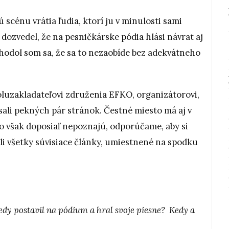
scénu vrátia ľudia, ktorí ju v minulosti sami
 dozvedel, že na pesničkárske pódia hlási návrat aj
odol som sa, že sa to nezaobíde bez adekvátneho
.
oluzakladateľovi združenia EFKO, organizátorovi,
sali pekných pár stránok. Čestné miesto má aj v
ho však doposiaľ nepoznajú, odporúčame, aby si
li všetky súvisiace články, umiestnené na spodku
ledy postavil na pódium a hral svoje piesne? Kedy a