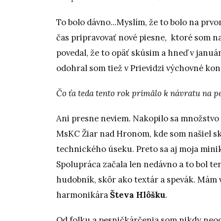
To bolo dávno...Myslím, že to bolo na prv
čas pripravovať nové piesne, ktoré som na
povedal, že to opäť skúsim a hneď v január
odohral som tiež v Prievidzi výchovné ko
Čo ťa teda tento rok primälo k návratu na p
Ani presne neviem. Nakopilo sa množstvo m
MsKC Žiar nad Hronom, kde som našiel sk
technického úseku. Preto sa aj moja mini
Spolupráca začala len nedávno a to bol te
hudobník, skôr ako textár a spevák. Mám
harmonikára
Števa Hlôšku
.
Od folku a pesničkárčenia som nikdy neodi