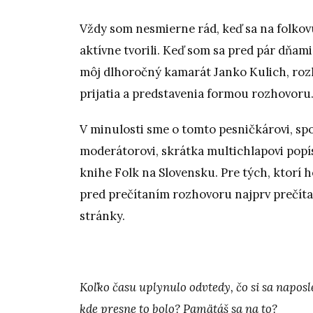
Vždy som nesmierne rád, keď sa na folkovú 
aktívne tvorili. Keď som sa pred pár dňami
môj dlhoročný kamarát Janko Kulich, rozh
prijatia a predstavenia formou rozhovoru
V minulosti sme o tomto pesničkárovi, sp
moderátorovi, skrátka multichlapovi popí
knihe Folk na Slovensku. Pre tých, ktorí 
pred prečítaním rozhovoru najprv prečíta
stránky.
Koľko času uplynulo odvtedy, čo si sa napos
kde presne to bolo? Pamätáš sa na to?