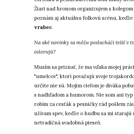
Žiari nad hronom organizujem s kolegom
poznám aj aktuálnu folkovú scénu, keďže
vrabec
.
Na aké novinky sa môžu poslucháči tešiť v 
oslovujú?
Musím sa priznať, že ma vďaka mojej prác
"umelcov", ktorí považujú svoje trojakordo
určite nie sú. Mojim cieľom je diváka pob
s nadhľadom a humorom. Nie som ani typ p
robím za cesťák a pesničky rád pošlem zá
užívam spev, keďže o hudbu sa mi starajú 
netradičná svadobná pieseň.