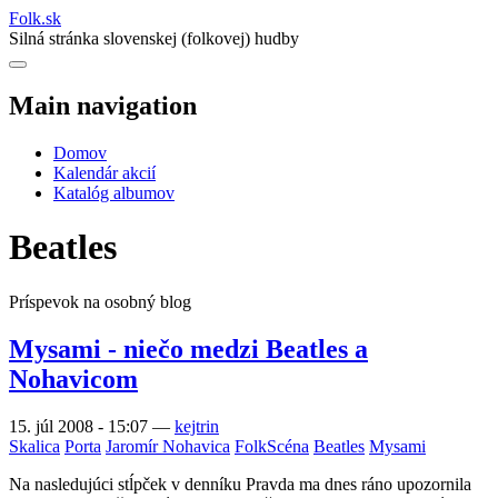
Folk
.
sk
Silná stránka slovenskej (folkovej) hudby
Main navigation
Domov
Kalendár akcií
Katalóg albumov
Beatles
Príspevok na osobný blog
Mysami - niečo medzi Beatles a
Nohavicom
15. júl 2008 - 15:07
—
kejtrin
Skalica
Porta
Jaromír Nohavica
FolkScéna
Beatles
Mysami
Na nasledujúci stĺpček v denníku Pravda ma dnes ráno upozornila