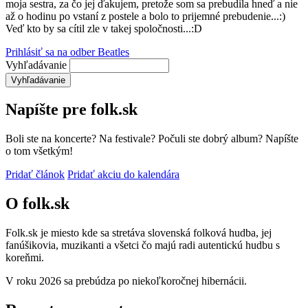
moja sestra, za čo jej ďakujem, pretože som sa prebudila hneď a nie
až o hodinu po vstaní z postele a bolo to prijemné prebudenie...:)
Veď kto by sa cítil zle v takej spoločnosti...:D
Prihlásiť sa na odber Beatles
Vyhľadávanie
Napíšte pre folk.sk
Boli ste na koncerte? Na festivale? Počuli ste dobrý album? Napíšte
o tom všetkým!
Pridať článok
Pridať akciu do kalendára
O folk.sk
Folk.sk je miesto kde sa stretáva slovenská folková hudba, jej
fanúšikovia, muzikanti a všetci čo majú radi autentickú hudbu s
koreňmi.
V roku 2026 sa prebúdza po niekoľkoročnej hibernácii.