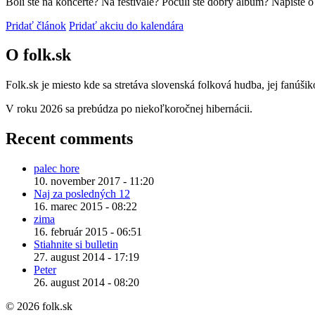
Boli ste na koncerte? Na festivale? Počuli ste dobrý album? Napíšte 
Pridať článok
Pridať akciu do kalendára
O folk.sk
Folk.sk je miesto kde sa stretáva slovenská folková hudba, jej fanúši
V roku 2026 sa prebúdza po niekoľkoročnej hibernácii.
Recent comments
palec hore
10. november 2017 - 11:20
Naj za posledných 12
16. marec 2015 - 08:22
zima
16. február 2015 - 06:51
Stiahnite si bulletin
27. august 2014 - 17:19
Peter
26. august 2014 - 08:20
© 2026 folk.sk