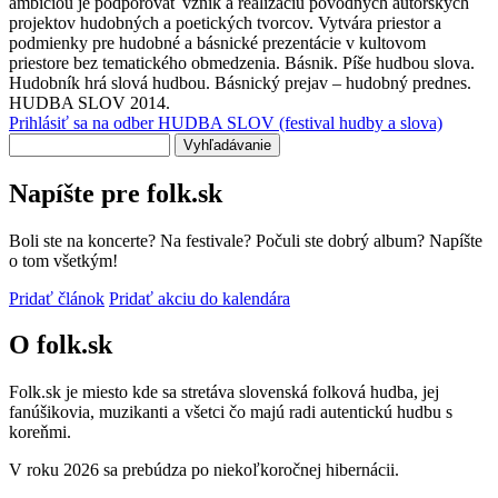
ambíciou je podporovať vznik a realizáciu pôvodných autorských
projektov hudobných a poetických tvorcov. Vytvára priestor a
podmienky pre hudobné a básnické prezentácie v kultovom
priestore bez tematického obmedzenia. Básnik. Píše hudbou slova.
Hudobník hrá slová hudbou. Básnický prejav – hudobný prednes.
HUDBA SLOV 2014.
Prihlásiť sa na odber HUDBA SLOV (festival hudby a slova)
Vyhľadávanie
Napíšte pre folk.sk
Boli ste na koncerte? Na festivale? Počuli ste dobrý album? Napíšte
o tom všetkým!
Pridať článok
Pridať akciu do kalendára
O folk.sk
Folk.sk je miesto kde sa stretáva slovenská folková hudba, jej
fanúšikovia, muzikanti a všetci čo majú radi autentickú hudbu s
koreňmi.
V roku 2026 sa prebúdza po niekoľkoročnej hibernácii.