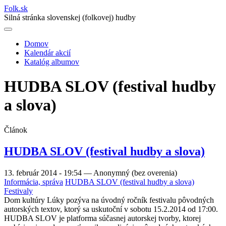
Folk
.
sk
Silná stránka slovenskej (folkovej) hudby
Domov
Kalendár akcií
Main
Katalóg albumov
navigation
HUDBA SLOV (festival hudby
a slova)
Článok
HUDBA SLOV (festival hudby a slova)
13. február 2014 - 19:54
—
Anonymný (bez overenia)
Informácia, správa
HUDBA SLOV (festival hudby a slova)
Festivaly
Dom kultúry Lúky pozýva na úvodný ročník festivalu pôvodných
autorských textov, ktorý sa uskutoční v sobotu 15.2.2014 od 17:00.
HUDBA SLOV je platforma súčasnej autorskej tvorby, ktorej