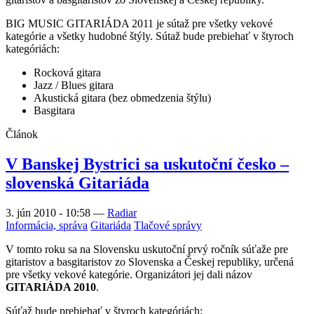
BIG MUSIC GITARIÁDA 2011 je sútaž pre všetky vekové
kategórie a všetky hudobné štýly. Sútaž bude prebiehať v štyroch
kategóriách:
Rocková gitara
Jazz / Blues gitara
Akustická gitara (bez obmedzenia štýlu)
Basgitara
Článok
V Banskej Bystrici sa uskutoční česko –
slovenská Gitariáda
3. jún 2010 - 10:58
—
Radiar
Informácia, správa
Gitariáda
Tlačové správy
V tomto roku sa na Slovensku uskutoční prvý ročník súťaže pre
gitaristov a basgitaristov zo Slovenska a Českej republiky, určená
pre všetky vekové kategórie. Organizátori jej dali názov
GITARIÁDA 2010
.
Súťaž bude prebiehať v štyroch kategóriách: