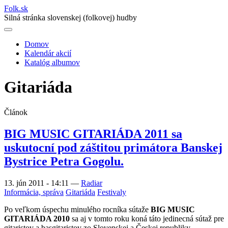
Folk
.
sk
Silná stránka slovenskej (folkovej) hudby
Domov
Kalendár akcií
Main
Katalóg albumov
navigation
Gitariáda
Článok
BIG MUSIC GITARIÁDA 2011 sa
uskutocní pod záštitou primátora Banskej
Bystrice Petra Gogolu.
13. jún 2011 - 14:11
—
Radiar
Informácia, správa
Gitariáda
Festivaly
Po veľkom úspechu minulého rocníka sútaže
BIG MUSIC
GITARIÁDA 2010
sa aj v tomto roku koná táto jedinecná sútaž pre
gitaristov a basgitaristov zo Slovenskej a Českej republiky.