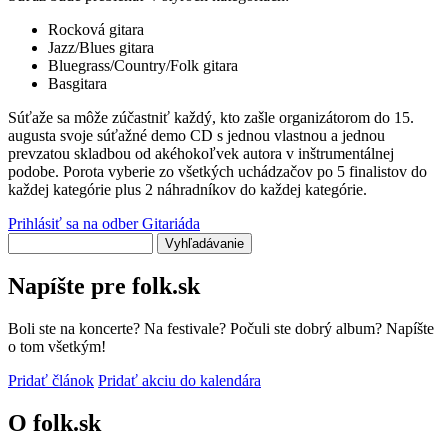
Rocková gitara
Jazz/Blues gitara
Bluegrass/Country/Folk gitara
Basgitara
Súťaže sa môže zúčastniť každý, kto zašle organizátorom do 15.
augusta svoje súťažné demo CD s jednou vlastnou a jednou
prevzatou skladbou od akéhokoľvek autora v inštrumentálnej
podobe. Porota vyberie zo všetkých uchádzačov po 5 finalistov do
každej kategórie plus 2 náhradníkov do každej kategórie.
Prihlásiť sa na odber Gitariáda
Vyhľadávanie
Napíšte pre folk.sk
Boli ste na koncerte? Na festivale? Počuli ste dobrý album? Napíšte
o tom všetkým!
Pridať článok
Pridať akciu do kalendára
O folk.sk