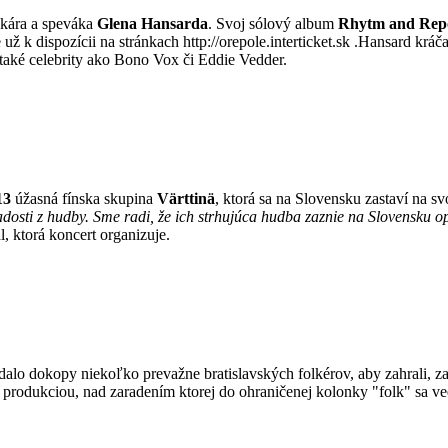
čkára a speváka
Glena Hansarda
. Svoj sólový album
Rhytm and Rep
 už k dispozícii na stránkach http://orepole.interticket.sk .Hansard k
také celebrity ako Bono Vox či Eddie Vedder.
13
úžasná fínska skupina
Värttinä
, ktorá sa na Slovensku zastaví na s
adosti z hudby. Sme radi, že ich strhujúca hudba zaznie na Slovensku 
, ktorá koncert organizuje.
a dalo dokopy niekoľko prevažne bratislavských folkérov, aby zahrali,
rodukciou, nad zaradením ktorej do ohraničenej kolonky "folk" sa vedú