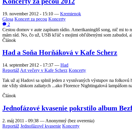
Koncerty za pecou 2012
19. november 2012 - 15:10
—
Kremienok
Glosa
Koncert za pecou
Koncerty
2
Cestou domov v aute zapínam rádio. Amerikaningliš song, nič mi to 
mám rád. No, čo už, USB kľúč s mojimi obľúbenými som zabudol, ale 
Článok
Had a Soňa Horňáková v Kafe Scherz
14. september 2012 - 17:37
—
Had
Reportáž
Art večery v Kafe Scherz
Koncerty
Tak už aj Hadovi sa splnil jeden z vysnívaných výstupov na folkovú ho
nie vždy slnkom zaliatych ...ako Florence Nightingalová lampášom n
Článok
Jednofázové kvasenie pokrstilo album Bez
2. máj 2011 - 09:38
—
Anonymný (bez overenia)
Reportáž
Jednofázové kvasenie
Koncerty