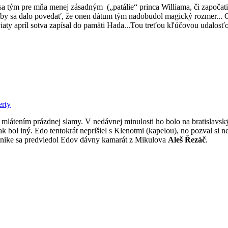
sa tým pre mňa menej zásadným („patálie“ princa Williama, či započati
o by sa dalo povedať, že onen dátum tým nadobudol magický rozmer... Omy
aty apríl sotva zapísal do pamäti Hada...Tou treťou kľúčovou udalosťo
rty
 mlátením prázdnej slamy. V nedávnej minulosti ho bolo na bratislavský
k bol iný. Edo tentokrát neprišiel s Klenotmi (kapelou), no pozval si 
onike sa predviedol Edov dávny kamarát z Mikulova
Aleš Řezáč
.