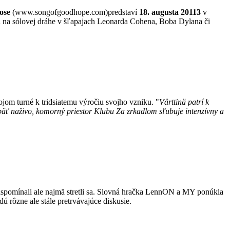
ose
(www.songofgoodhope.com)predstaví
18. augusta 20113
v
ráča na sólovej dráhe v šľapajach Leonarda Cohena, Boba Dylana či
vojom turné k tridsiatemu výročiu svojho vzniku. "
Värttinä patrí k
opäť naživo, komorný priestor Klubu Za zrkadlom sľubuje intenzívny a
 zaspomínali ale najmä stretli sa. Slovná hračka LennON a MY ponúkla
 rôzne ale stále pretrvávajúce diskusie.