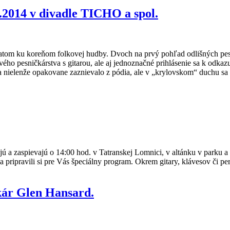
.2014 v divadle TICHO a spol.
tom ku koreňom folkovej hudby. Dvoch na prvý pohľad odlišných pesni
vého pesničkárstva s gitarou, ale aj jednoznačné prihlásenie sa k odkaz
nielenže opakovane zaznievalo z pódia, ale v „krylovskom“ duchu sa ni
 a zaspievajú o 14:00 hod. v Tatranskej Lomnici, v altánku v parku a 
 pripravili si pre Vás špeciálny program. Okrem gitary, klávesov či per
čkár Glen Hansard.