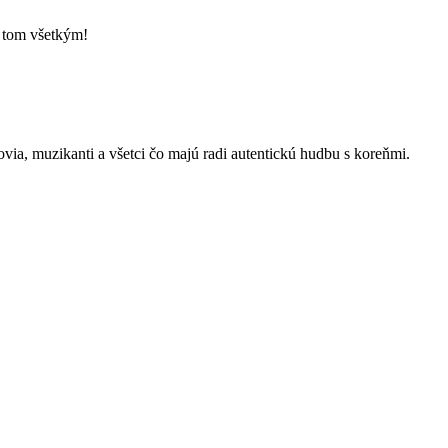
o tom všetkým!
kovia, muzikanti a všetci čo majú radi autentickú hudbu s koreňmi.