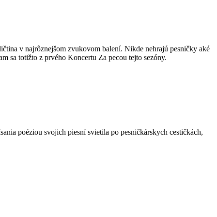
ličtina v najrôznejšom zvukovom balení. Nikde nehrajú pesničky aké
 sa totižto z prvého Koncertu Za pecou tejto sezóny.
sania poéziou svojich piesní svietila po pesničkárskych cestičkách,