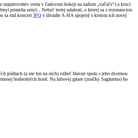
e majstrovstiev sveta v ľadovom hokeji na našom „vaľaľe“) a kruci
l priatelia omyl... Nebyť tretej udalosti, o ktorej sa s rezonanciou
u sa stal koncert
JFQ
v divadle A-HA spojený s krstom ich novej
ch pódiach (a nie len na nich) vidieť hlavne spolu s jeho dvornou
nemenej hodnotných hostí. Na lubovej gitare (značky Sagitarius) ho