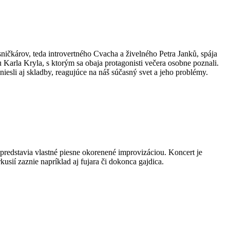
čkárov, teda introvertného Cvacha a živelného Petra Janků, spája
u Karla Kryla, s ktorým sa obaja protagonisti večera osobne poznali.
esli aj skladby, reagujúce na náš súčasný svet a jeho problémy.
predstavia vlastné piesne okorenené improvizáciou. Koncert je
kusií zaznie napríklad aj fujara či dokonca gajdica.