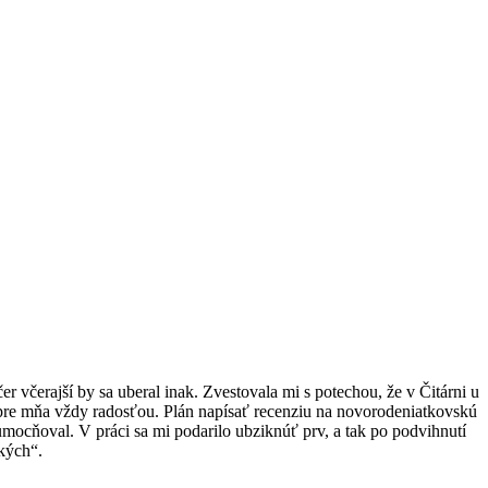
čer včerajší by sa uberal inak. Zvestovala mi s potechou, že v Čitárni u
st pre mňa vždy radosťou. Plán napísať recenziu na novorodeniatkovskú
mocňoval. V práci sa mi podarilo ubziknúť prv, a tak po podvihnutí
kých“.