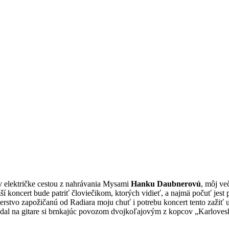
 v električke cestou z nahrávania Mysami
Hanku Daubnerovú
, môj ve
ižší koncert bude patriť človiečikom, ktorých vidieť, a najmä počuť je
stvo zapožičanú od Radiara moju chuť i potrebu koncert tento zažiť u
dal na gitare si brnkajúc povozom dvojkoľajovým z kopcov „Karloves