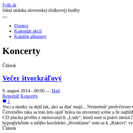
Folk
.
sk
Silná stránka slovenskej (folkovej) hudby
Domov
Kalendár akcií
Main
Katalóg albumov
navigation
Koncerty
Článok
Večer štvorkráľový
9. august 2014 - 00:00
—
Had
Reportáž
Koncerty
1
Veci a skutky sa dejú tak, ako sa diať majú... Nestretnúť predvčerom
Červeného raka sa toto leto opäť hráva na otvorenej scéne a že najbl
CD placku prvého z menovaných „Lode“, ktorú som si práve niesol čer
hypoglykémie u môjho kocúrieho „štvorklanu“ som sa k „Rakovi“ vy
Článok