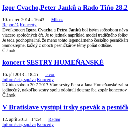
Igor Cvacho,Peter Janků a Rado Tiňo 28.2
10. marec 2014 - 16:43
—
Miloss
Reportáž
Koncerty
Dvojkoncert
Igora Cvacha
a
Petra Janků
bol istým spôsobom návra
viacero spoločných čŕt. Je to jednak napríklad model tradičného folko
Je teda pochopiteľné, že meno tohto legendárneho českého pesničkára 
Samozrejme, každý z oboch pesničkárov témy poňal odlišne.
Článok
koncert SESTRY HUMEŇANSKÉ
16. júl 2013 - 18:45
—
Javor
Informácia, správa
Koncerty
Už túto sobotu 20.7.2013 Vám sestry Petra a Jana Humeňanské zahrajú
jedinečný, nakoľko sestry spolu odohrali doteraz iba zopár koncertov a
Článok
V Bratislave vystúpi írsky spevák a pesni
12. apríl 2013 - 14:54
—
Radiar
Informácia, správa
Koncerty