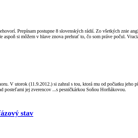
nehovorí. Prepínam postupne 8 slovenských rádií. Zo všetkých znie ang
aspoň si môžem v hlave znova prehrať to, čo som práve počul. Vraciam
ru. V utorok (11.9.2012.) si zahral s tou, ktorá mu od počiatku jeho pí
ad posteľami jej zverencov ...s pesničkárkou Soňou Horňákovou.
fázový stav