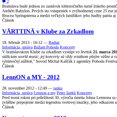
2
Bratislava bude jednou zo zastávok tohtoročného turné írskeho pesni
Ateliéri Babylon. Prvých sto vstupeniek v zvýhodnenej cene 25 eur je
Brucea Springsteena a medzi veľkých fanúšikov jeho hudby patria aj 
Článok
VÄRTTINÄ v Klube za Zrkadlom
18. február 2013 - 16:12
—
Radiar
Informácia, správa
Bažant Pohoda
Koncerty
V bratislavskom Klube za zrkadlom vystúpi vo štvrtok
21. marca 20
stáliciam world music, jej koncerty sú vždy sviatkom plným vášne a r
výnimočný zážitok,
" hovorí Michal Kaščák z agentúry Pohoda Festival
Článok
LennON a MY - 2012
28. november 2012 - 12:49
—
janku
Informácia, správa
Lennon a my
Peter Janků
Koncerty
Pred tromi rokmi pri príležitosti 30. výročia úmrtia Johna Lennona s
zvláštne prepojenie medzi legendou svetovej muziky, jeho odkazom a p
Článok