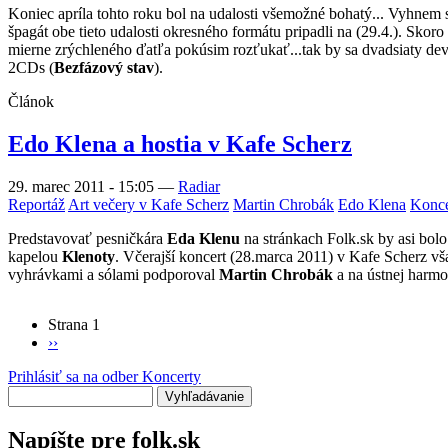
Koniec apríla tohto roku bol na udalosti všemožné bohatý... Vyhnem 
špagát obe tieto udalosti okresného formátu pripadli na (29.4.). Skor
mierne zrýchleného ďatľa pokúsim rozťukať...tak by sa dvadsiaty devi
2CDs (
Bezfázový stav
).
Článok
Edo Klena a hostia v Kafe Scherz
29. marec 2011 - 15:05
—
Radiar
Reportáž
Art večery v Kafe Scherz
Martin Chrobák
Edo Klena
Konce
Predstavovať pesničkára
Eda Klenu
na stránkach Folk.sk by asi bolo
kapelou
Klenoty
. Včerajší koncert (28.marca 2011) v Kafe Scherz vša
vyhrávkami a sólami podporoval
Martin Chrobák
a na ústnej harm
Strana 1
Ďalšia
››
Stránkovanie
strana
Prihlásiť sa na odber Koncerty
Vyhľadávanie
Napíšte pre folk.sk