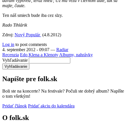
dávam výpoveď, teraz hneď; Už ma vezú v čiernom aute, tak sa
majte, čaute.
Ten náš smiech bude iba cez slzy.
Rado Tihlárik
Zdroj:
Nový Populár
(4.8.2012)
Log in
to post comments
4. september 2012 - 09:07
—
Radiar
Recenzia
Edo Klena a Klenoty
Albumy, nahrávky
Vyhľadávanie
Napíšte pre folk.sk
Boli ste na koncerte? Na festivale? Počuli ste dobrý album? Napíšte
o tom všetkým!
Pridať článok
Pridať akciu do kalendára
O folk.sk