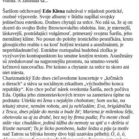
všimla. A zasmiala sa...
Šarišom odchovaný
Edo Klena
nahrával v mladosti poetické,
osobné výpovede. Svoje albumy v štúdiu napĺňal svojsky
jedinečnou estetikou. Dodnes chytajú za srdce. No zdá sa, že aj on
dozrel do svojho Boby Brownovského obdobia. Iste, je miernejší,
láskavejší, postrádajúci vulgárnosť, primeraný svojmu Šarišu, jeho
mentálnej klíme. No posun do polohy ironického pesničkára, kruto
glosujúceho realitu s na kosť holými textami a aranžmánmi, je
neprehliadnuteľný. Estrádne roztopašná hudobná zložka je
vyzývavým kontrapunktom ku smutne krutým textom. Aranžmány
sú zredukované na najprostejšiu prostotu, na smutno-veselú
krčmovú tancovačku. Pre krásno a chytanie za srdce tu skoro ani
niet miesta.
Charizmatický Edo dnes cieľavedome koncertuje v „krčmách
a dierach“ a stáva sa sociálnym zrkadlom „východného konca
republiky“. Kto chce počuť nárek svedomia Šariša, nech počúva
Eda. Optika jeho zimomriavkových textov sa zameriava úplne na
podstatu:
Utiekla mi žena s nejakým chobotom; Som socka, na
tekutej strave, nemám robotu, ani ju nehľadám; Eva, brigádnička
z Tesca, dnes pôjde do mesta a bude žiť; Mariena je milenkou šéfa,
obetovala sa aj za druhé, bez nej by firma padla; Po meste chodí
stále viac chudákov, jediná túžba do nemoty sa spiť a v delíriu si
šťastie naraziť; Tu je šicko porobeno, ludze šedza a piju
(a motív
nad Tatrou sa blýska hromy divo bijú uzatvára príbeh);
Ó, ó, ó,