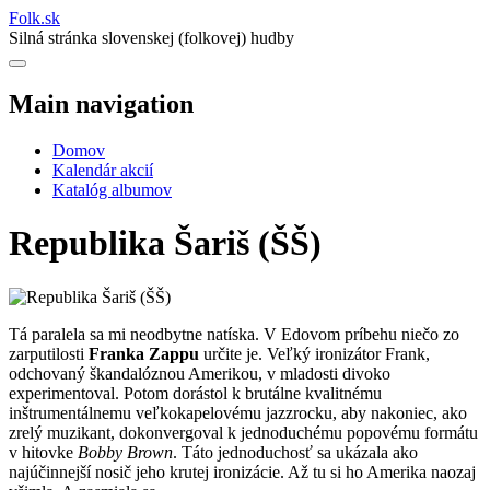
Folk
.
sk
Silná stránka slovenskej (folkovej) hudby
Main navigation
Domov
Kalendár akcií
Katalóg albumov
Republika Šariš (ŠŠ)
Tá paralela sa mi neodbytne natíska. V Edovom príbehu niečo zo
zarputilosti
Franka Zappu
určite je. Veľký ironizátor Frank,
odchovaný škandalóznou Amerikou, v mladosti divoko
experimentoval. Potom dorástol k brutálne kvalitnému
inštrumentálnemu veľkokapelovému jazzrocku, aby nakoniec, ako
zrelý muzikant, dokonvergoval k jednoduchému popovému formátu
v hitovke
Bobby Brown
. Táto jednoduchosť sa ukázala ako
najúčinnejší nosič jeho krutej ironizácie. Až tu si ho Amerika naozaj