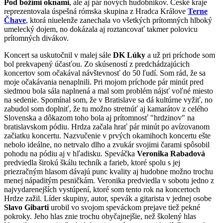
Pod božími oknami
, ale aj pár nových hudobníkov. České kraje
reprezentovala úspešná rómska skupina z Hradca Králove
Terne
Čhave
, ktorá niuelenže zanechala vo všetkých prítomných hlboký
umelecký dojem, no dokázala aj roztancovať takmer polovicu
prítomných divákov.
Koncert sa uskutočnil v malej sále
DK Lúky
a už pri príchode som
bol prekvapený účasťou. Zo skúseností z predchádzajúcich
koncertov som očakával návštevnosť do 50 ľudí. Som rád, že sa
moje očakávania nenaplnili. Pri mojom príchode pár minút pred
siedmou bola sála naplnená a mal som problém nájsť voľné miesto
na sedenie. Spomínal som, že v Bratislave sa dá kultúrne vyžiť, no
zabudol som doplniť, že tu možno stretnúť aj kamarátov z celého
Slovenska a dôkazom toho bola aj prítomnosť "hrdzinov" na
bratislavskom pódiu. Hrdza začala hrať pár minút po avízovanom
začiatku koncertu. Nazvučenie v prvých okamihoch koncertu ešte
nebolo ideálne, no netrvalo dlho a zvukár svojimi čarami spôsobil
pohodu na pódiu aj v hľadisku. Speváčka
Veronika Rabadová
predviedla širokú škálu techník a farieb, ktoré spolu s jej
priezračným hlasom dávajú punc kvality aj hudobne možno trochu
menej nápaditým pesničkám. Veronika predviedla v sobotu jedno z
najvydarenejších vystúpení, ktoré som tento rok na koncertoch
Hrdze zažil. Líder skupiny, autor, spevák a gitarista v jednej osobe
Slavo Gibarti
urobil vo svojom speváckom prejave tiež pekné
pokroky. Jeho hlas znie trochu obyčajnejšie, než školený hlas