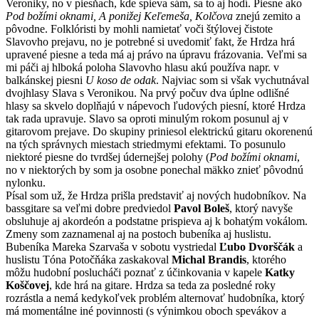
Veroniky, no v piesňach, kde spieva sám, sa to aj hodí. Piesne ako
Pod božími oknami, A ponižej Keľemeša, Kolčova
znejú zemito a
pôvodne. Folklóristi by mohli namietať voči štýlovej čistote
Slavovho prejavu, no je potrebné si uvedomiť fakt, že Hrdza hrá
upravené piesne a teda má aj právo na úpravu frázovania. Veľmi sa
mi páči aj hlboká poloha Slavovho hlasu akú používa napr. v
balkánskej piesni
U koso de odak
. Najviac som si však vychutnával
dvojhlasy Slava s Veronikou. Na prvý počuv dva úplne odlišné
hlasy sa skvelo doplňajú v nápevoch ľudových piesní, ktoré Hrdza
tak rada upravuje. Slavo sa oproti minulým rokom posunul aj v
gitarovom prejave. Do skupiny priniesol elektrickú gitaru okorenenú
na tých správnych miestach striedmymi efektami. To posunulo
niektoré piesne do tvrdšej údernejšej polohy (
Pod božími oknami
,
no v niektorých by som ja osobne ponechal mäkko znieť pôvodnú
nylonku.
Písal som už, že Hrdza prišla predstaviť aj nových hudobníkov. Na
bassgitare sa veľmi dobre predviedol
Pavol Boleš
, ktorý navyše
obsluhuje aj akordeón a podstatne prispieva aj k bohatým vokálom.
Zmeny som zaznamenal aj na postoch bubeníka aj huslistu.
Bubeníka Mareka Szarvaša v sobotu vystriedal
Ľubo Dvorščák
a
huslistu Tóna Potočňáka zaskakoval
Michal Brandis
, ktorého
môžu hudobní poslucháči poznať z účinkovania v kapele
Katky
Koščovej
, kde hrá na gitare. Hrdza sa teda za posledné roky
rozrástla a nemá kedykoľvek problém alternovať hudobníka, ktorý
má momentálne iné povinnosti (s výnimkou oboch spevákov a