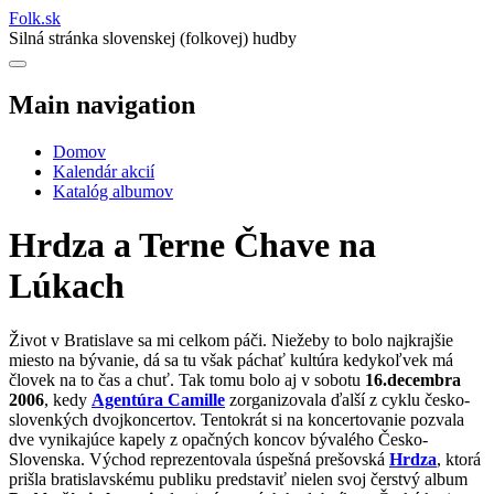
Folk
.
sk
Silná stránka slovenskej (folkovej) hudby
Main navigation
Domov
Kalendár akcií
Katalóg albumov
Hrdza a Terne Čhave na
Lúkach
Život v Bratislave sa mi celkom páči. Niežeby to bolo najkrajšie
miesto na bývanie, dá sa tu však páchať kultúra kedykoľvek má
človek na to čas a chuť. Tak tomu bolo aj v sobotu
16.decembra
2006
, kedy
Agentúra Camille
zorganizovala ďalší z cyklu česko-
slovenkých dvojkoncertov. Tentokrát si na koncertovanie pozvala
dve vynikajúce kapely z opačných koncov bývalého Česko-
Slovenska. Východ reprezentovala úspešná prešovská
Hrdza
, ktorá
prišla bratislavskému publiku predstaviť nielen svoj čerstvý album