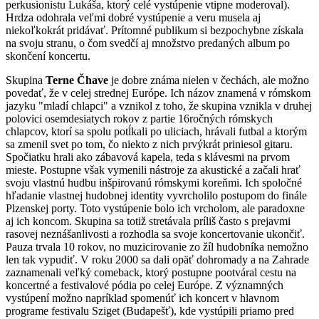
perkusionistu Lukáša, ktorý celé vystúpenie vtipne moderoval).
Hrdza odohrala veľmi dobré vystúpenie a veru musela aj
niekoľkokrát pridávať. Prítomné publikum si bezpochybne získala
na svoju stranu, o čom svedčí aj množstvo predaných album po
skončení koncertu.
Skupina
Terne Čhave
je dobre známa nielen v čechách, ale možno
povedať, že v celej strednej Európe. Ich názov znamená v rómskom
jazyku "mladí chlapci" a vznikol z toho, že skupina vznikla v druhej
polovici osemdesiatych rokov z partie 16ročných rómskych
chlapcov, ktorí sa spolu potĺkali po uliciach, hrávali futbal a ktorým
sa zmenil svet po tom, čo niekto z nich prvýkrát priniesol gitaru.
Spočiatku hrali ako zábavová kapela, teda s klávesmi na prvom
mieste. Postupne však vymenili nástroje za akustické a začali hrať
svoju vlastnú hudbu inšpirovanú rómskymi koreňmi. Ich spoločné
hľadanie vlastnej hudobnej identity vyvrcholilo postupom do finále
Plzenskej porty. Toto vystúpenie bolo ich vrcholom, ale paradoxne
aj ich koncom. Skupina sa totiž stretávala príliš často s prejavmi
rasovej neznášanlivosti a rozhodla sa svoje koncertovanie ukončiť.
Pauza trvala 10 rokov, no muzicirovanie zo žíl hudobníka nemožno
len tak vypudiť. V roku 2000 sa dali opäť dohromady a na Zahrade
zaznamenali veľký comeback, ktorý postupne pootváral cestu na
koncertné a festivalové pódia po celej Európe. Z významných
vystúpení možno napríklad spomenúť ich koncert v hlavnom
programe festivalu Sziget (Budapešť), kde vystúpili priamo pred