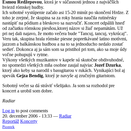
Esmou Redžepovou
, ktorá je v súčasnosti jednou z najväčších
hviezd rómskej hudby.
Ich sobotné vystúpenie začalo asi 15-20 minút po skončení Hrdze. Z
toho je zrejmé, že skupina sa za roky hrania naučila rutinérsky
nastúpiť na pódium a bleskovo sa nazvučiť. Koncert odpálili hneď
od začiatku rómskou piesňou,ktorej názov si žiaľ nepamätám. Už
pri nej dali najavo, že motto večera bude "Tancuj, tancuj, vykrúcaj".
Veru tak, skupina hrala rómske piesne popretkávané latino motívmi,
jazzom a balkánskou hudbou a na to sa jednoducho nedalo zostať
sedieť. Dokonca aj ja sám som sa pristihol pri tom, ako sa moje údy
voľne pohupujú v rytme.
Výkony všetkých muzikantov v kapele sú skutočne obdivuhodné,
no spomedzi všetkých mňa osobne zaujal najviac
Jozef Dzurka
,
ktorý ako keby sa narodil s bassgitarou v rukách. Vynikajúci bol aj
spevák
Gejza Bendig
, ktorý je navyše aj zručným gitaristom.
Sobotný večer sa dá stráviť všelijako. Ja som sa rozhodol pre
koncert a urobil som dobre.
Radiar
Log in
to post comments
20. december 2006 - 13:33
—
Radiar
Reportáž
Koncerty
Piontek