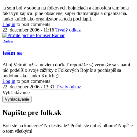
ja som bol v sobotu na folkovych bojniciach a atmosfera tam bola
fakt vynikajuca! plne obsadene, super dramaturgia a organizacia.
janko kulich ako organizator sa teda pochlapil.
Log in
to post comments
22. december 2006 - 11:16
Trvalý odkaz
Radiar
teším sa
Ahoj Vetroň, už sa neviem dočkať reportáže :-) verím,že sa s nami
rád podelíš o svoje zážitky z Folkových Bojníc a pochlapíš sa
podobne ako Janko Kulich ;)
Log in
to post comments
22. december 2006 - 13:31
Trvalý odkaz
Vyhľadávanie
Napíšte pre folk.sk
Boli ste na koncerte? Na festivale? Počuli ste dobrý album? Napíšte
o tom všetkým!