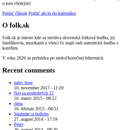
o tom všetkým!
Pridať článok
Pridať akciu do kalendára
O folk.sk
Folk.sk je miesto kde sa stretáva slovenská folková hudba, jej
fanúšikovia, muzikanti a všetci čo majú radi autentickú hudbu s
koreňmi.
V roku 2026 sa prebúdza po niekoľkoročnej hibernácii.
Recent comments
palec hore
10. november 2017 - 11:20
Naj za posledných 12
16. marec 2015 - 08:22
zima
16. február 2015 - 06:51
Stiahnite si bulletin
27. august 2014 - 17:19
Peter
26. august 2014 - 08:20