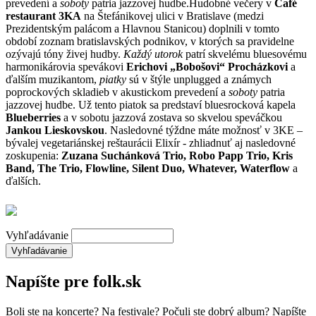
prevedení a
soboty
patria jazzovej hudbe.Hudobné večery v
Café
restaurant 3KA
na Štefánikovej ulici v Bratislave (medzi
Prezidentským palácom a Hlavnou Stanicou) doplnili v tomto
období zoznam bratislavských podnikov, v ktorých sa pravidelne
ozývajú tóny živej hudby.
Každý utorok
patrí skvelému bluesovému
harmonikárovia spevákovi
Erichovi „Bobošovi“ Procházkovi
a
ďalším muzikantom,
piatky
sú v štýle unplugged a známych
poprockových skladieb v akustickom prevedení a
soboty
patria
jazzovej hudbe. Už tento piatok sa predstaví bluesrocková kapela
Blueberries
a v sobotu jazzová zostava so skvelou speváčkou
Jankou Lieskovskou
. Nasledovné týždne máte možnosť v 3KE –
bývalej vegetariánskej reštaurácii Elixír - zhliadnuť aj nasledovné
zoskupenia:
Zuzana Suchánková Trio, Robo Papp Trio, Kris
Band, The Trio, Flowline, Silent Duo, Whatever, Waterflow
a
ďalších.
Vyhľadávanie
Napíšte pre folk.sk
Boli ste na koncerte? Na festivale? Počuli ste dobrý album? Napíšte