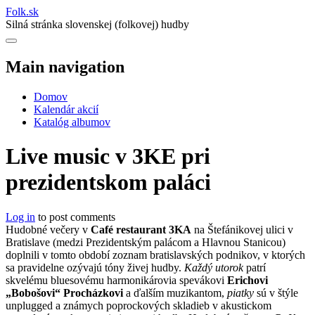
Folk
.
sk
Silná stránka slovenskej (folkovej) hudby
Main navigation
Domov
Kalendár akcií
Katalóg albumov
Live music v 3KE pri
prezidentskom paláci
Log in
to post comments
Hudobné večery v
Café restaurant 3KA
na Štefánikovej ulici v
Bratislave (medzi Prezidentským palácom a Hlavnou Stanicou)
doplnili v tomto období zoznam bratislavských podnikov, v ktorých
sa pravidelne ozývajú tóny živej hudby.
Každý utorok
patrí
skvelému bluesovému harmonikárovia spevákovi
Erichovi
„Bobošovi“ Procházkovi
a ďalším muzikantom,
piatky
sú v štýle
unplugged a známych poprockových skladieb v akustickom