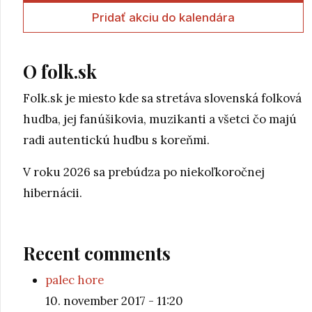
Pridať akciu do kalendára
O folk.sk
Folk.sk je miesto kde sa stretáva slovenská folková
hudba, jej fanúšikovia, muzikanti a všetci čo majú
radi autentickú hudbu s koreňmi.
V roku 2026 sa prebúdza po niekoľkoročnej
hibernácii.
Recent comments
palec hore
10. november 2017 - 11:20