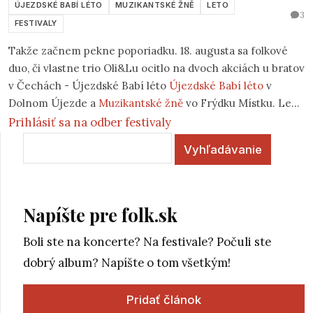
ÚJEZDSKÉ BABÍ LÉTO
MUZIKANTSKÉ ŽNĚ
LETO
3
FESTIVALY
Takže začnem pekne poporiadku. 18. augusta sa folkové
duo, či vlastne trio Oli&Lu ocitlo na dvoch akciách u bratov
v Čechách - Újezdské Babí léto
Újezdské Babí léto
v
Dolnom Újezde a
Muzikantské žně
vo Frýdku Místku. Len
pre zaujímavosť, (i keď mapy mi zvyčajne nič nehovoria)
Prihlásiť sa na odber festivaly
Bratislava - Dolní Újezd vzdialenosť cca 230 km a Dolní
Vyhľadávanie
Újezd- Frýdek Místek asi 180 km.
Napíšte pre folk.sk
Boli ste na koncerte? Na festivale? Počuli ste
dobrý album? Napíšte o tom všetkým!
Pridať článok