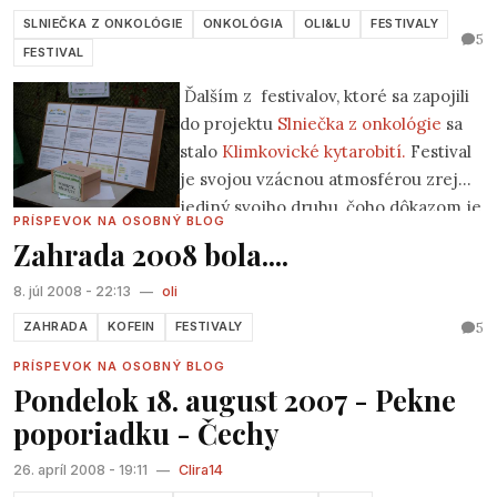
SLNIEČKA Z ONKOLÓGIE
ONKOLÓGIA
OLI&LU
FESTIVALY
5
FESTIVAL
Ďalším z festivalov, ktoré sa zapojili
do projektu
Slniečka z onkológie
sa
stalo
Klimkovické kytarobití.
Festival
je svojou vzácnou atmosférou zrejme
jediný svojho druhu, čoho dôkazom je
PRÍSPEVOK NA OSOBNÝ BLOG
publikum. Pre amatérsku kapelu hádam asi jedno
Zahrada 2008 bola....
z najvďačnejších.
8. júl 2008 - 22:13
—
oli
5
ZAHRADA
KOFEIN
FESTIVALY
PRÍSPEVOK NA OSOBNÝ BLOG
Pondelok 18. august 2007 - Pekne
poporiadku - Čechy
26. apríl 2008 - 19:11
—
Clira14