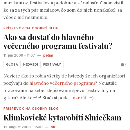
muzikantov, festivalov a podobne a s "radosťou" som zistil,
že sa za tých pár mesiacov, čo som do nich nenakukol, sa
vôbec nič nezmenilo.
PRÍSPEVOK NA OSOBNÝ BLOG
Ako sa dostať do hlavného
večerného programu festivalu?
11. jún 2009 - 11:07
—
petiar
3
GLOSA
NEDVĚDI
FESTIVALY
Neviete ako to robia všetky tie hviezdy že ich organizátori
pozývajú do
hlavného večerného programu
? Neustále
pracovanie na sebe, zlepšovanie spevu, textov, hry na
gitaru? Ale kdeže! Stačí si podať
inzerát
! :-)
PRÍSPEVOK NA OSOBNÝ BLOG
Klimkovické kytarobití Slniečkam
13. august 2008 - 15:01
—
oli