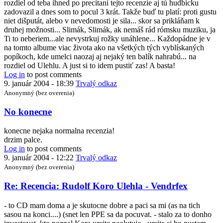
rozdiel od teba ihned po precitaní tejto recenzie aj tú hudbicku
Recencia:
zadovazil a dnes som to pocul 3 krát. Takže buď tu platí: proti gustu
Rudolf
niet dišputát, alebo v nevedomosti je sila... skor sa prikláňam k
Koro
druhej možnosti... Slimák, Slimák, ak nemáš rád rómsku muziku, ja
Ulehla
Ti to neberiem...ale nevystrkuj rožky unáhlene... Každopádne je v
-
na tomto albume viac života ako na všetkých tých vyblískaných
Vendr
popíkoch, kde umelci naozaj aj nejaký ten balík nahrabú... na
by
rozdiel od Ulehlu. A just si to idem pustiť zas! A basta!
slimak
Log in
to post comments
9. január 2004 - 18:39
Trvalý odkaz
Anonymný (bez overenia)
No konecne
konecne nejaka normalna recenzia!
drzim palce.
Log in
to post comments
9. január 2004 - 12:22
Trvalý odkaz
Anonymný (bez overenia)
Re: Recencia: Rudolf Koro Ulehla - Vendrfex
- to CD mam doma a je skutocne dobre a paci sa mi (as na tich
sasou na konci....) (snet len PPE sa da pocuvat. - stalo za to donho