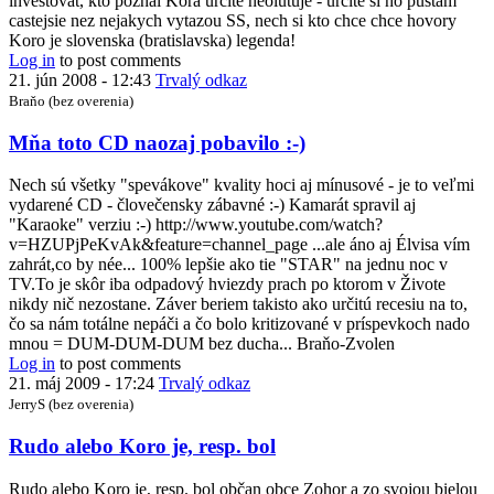
investovat, kto poznal Kora urcite neolutuje - urcite si ho pustam
castejsie nez nejakych vytazou SS, nech si kto chce chce hovory
Koro je slovenska (bratislavska) legenda!
Log in
to post comments
21. jún 2008 - 12:43
Trvalý odkaz
Braňo (bez overenia)
Mňa toto CD naozaj pobavilo :-)
Nech sú všetky "spevákove" kvality hoci aj mínusové - je to veľmi
vydarené CD - človečensky zábavné :-) Kamarát spravil aj
"Karaoke" verziu :-) http://www.youtube.com/watch?
v=HZUPjPeKvAk&feature=channel_page ...ale áno aj Élvisa vím
zahrát,co by née... 100% lepšie ako tie "STAR" na jednu noc v
TV.To je skôr iba odpadový hviezdy prach po ktorom v Živote
nikdy nič nezostane. Záver beriem takisto ako určitú recesiu na to,
čo sa nám totálne nepáči a čo bolo kritizované v príspevkoch nado
mnou = DUM-DUM-DUM bez ducha... Braňo-Zvolen
Log in
to post comments
21. máj 2009 - 17:24
Trvalý odkaz
JerryS (bez overenia)
Rudo alebo Koro je, resp. bol
Rudo alebo Koro je, resp. bol občan obce Zohor a zo svojou bielou