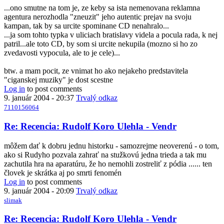
to
...ono smutne na tom je, ze keby sa ista nemenovana reklamna
Re:
agentura nerozhodla "zneuzit" jeho autentic prejav na svoju
Recencia:
kampan, tak by sa urcite spominane CD nenahralo...
Rudolf
...ja som tohto typka v uliciach bratislavy videla a pocula rada, k nej
Koro
patril...ale toto CD, by som si urcite nekupila (mozno si ho zo
Ulehla
zvedavosti vypocula, ale to je cele)...
-
Vendr
btw. a mam pocit, ze vnimat ho ako nejakeho predstavitela
by
"ciganskej muziky" je dost scestne
slimak
Log in
to post comments
9. január 2004 - 20:37
Trvalý odkaz
7110156064
Re: Recencia: Rudolf Koro Ulehla - Vendr
môžem dať k dobru jednu historku - samozrejme neoverenú - o tom,
ako si Rudyho pozvala zahrať na stužkovú jedna trieda a tak mu
zachutila hra na aparatúru, že ho nemohli zostreliť z pódia ...... ten
človek je skrátka aj po smrti fenomén
Log in
to post comments
9. január 2004 - 20:09
Trvalý odkaz
slimak
In
Re: Recencia: Rudolf Koro Ulehla - Vendr