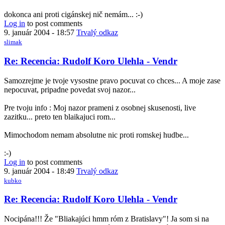
reply
to
dokonca ani proti cigánskej nič nemám... :-)
Re:
Log in
to post comments
Recencia:
9. január 2004 - 18:57
Trvalý odkaz
Rudolf
slimak
Koro
Ulehla
In
Re: Recencia: Rudolf Koro Ulehla - Vendr
-
reply
Vendr
to
Samozrejme je tvoje vysostne pravo pocuvat co chces... A moje zase
by
Re:
nepocuvat, pripadne povedat svoj nazor...
slimak
Recencia:
Rudolf
Pre tvoju info : Moj nazor prameni z osobnej skusenosti, live
Koro
zazitku... preto ten blaikajuci rom...
Ulehla
-
Mimochodom nemam absolutne nic proti romskej hudbe...
Vendr
by
:-)
kubko
Log in
to post comments
9. január 2004 - 18:49
Trvalý odkaz
kubko
In
Re: Recencia: Rudolf Koro Ulehla - Vendr
reply
to
Nocipána!!! Že "Bliakajúci hmm róm z Bratislavy"! Ja som si na
Re: