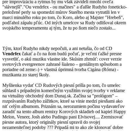
pre improvizáciu a rytmus by mu však závideli mnohí oveľa
"slávnejší"."Ou vendrfex - ou mačines" a ďalšie Rudyho foneticko-
preložené perly sa spomedzi múrov Starého mesta vytratili len v
marci minulého roku po tom, čo Koro, alebo aj Majster "Hrebeň",
podľahol zápalu pľúc. Od iných umelcov sa Rudy odlišoval okrem
svojského temperamentu aj tým, že tu po ňom niečo zostalo...
Tým, ktorí Rudyho nikdy nepočuli, a ani netušia, čo od CD
Vendrfex
čakať a čo na ňom budú počuť, je veľmi ťažké presne
vysvetliť, o akú muziku vlastne ide. Skúsim zhrnúť: cover verzie
svetových evergreenov zahrané šialeno – geniálnym spôsobom a
poriadne od zeme:-) + vlastná úprimná tvorba Cigána (Róma) -
muzikanta zo starej školy.
Myšlienka vydať CD Rudových piesní prišla po tom, čo umelec
súhlasil s prípadným komerčným využitím svojej tvorby v reklame
na virtuálny obchodný dom Dunaj.sk. Začína sa "prológom" –
rozprávaním Rudyho zážitkov, ktoré sa vinie medzi piesňami ako
niť celým albumom. Priznám sa, nerozumiem počinu vydavateľov
zaradiť na tento album remixy Korových skladieb od kapiel Happy
Melon, Veneer, Josh alebo Pudingu pani Elvisovej.... Zremixovať
piesne autora, ktorý originály piesní upravil do svojej
nezameniteľnej podoby ??? Pripadá mi to ako zle klonovať dobre