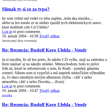
Ulehla
-
Slimak ty si co za typa?
Vendr
by
by som velmi rad vedel co teba naplna...teda aka muzika....
slimak
alebo ta len nsralo ze tu niekto zjazdil tych elektronickych sasov,
ktori dodrbali cele Cd Ulehlu?
Log in
to post comments
10. január 2004 - 16:58
Trvalý odkaz
Anonymný (bez overenia)
Re: Recencia: Rudolf Koro Ulehla - Vendr
Ja si myslím, že už len preto, že takéto CD vyšlo, stojí za zmienku o
ňom napísať aj na takejto stránke. Mimochodom, bolo to práve
folk.sk, ktoré tu informovalo o tom, že Rudy - potulný gitarista
zomrel. Album som si vypočul a má napriek niekoľkým výhradám
to, čo dnes mnohým novým albumom chýba - cítiť z neho
atmosféru, cítiť z neho človeka.... (Ivan)
Log in
to post comments
10. január 2004 - 16:47
Trvalý odkaz
javorka
In
Re: Recencia: Rudolf Koro Ulehla - Vendr
reply