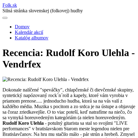
Folk
.
sk
Silná stránka slovenskej (folkovej) hudby
Domov
Kalendár akcií
Main
Katalóg albumov
navigation
Recencia: Rudolf Koro Ulehla -
Vendrfex
Dokonale nalíčené "speváčky", chlapčenské či dievčenské skupiny,
syntetický napózovaný rock´n´roll a kapely, ktoré vám vyrobia v
priamom prenose..... jednoducho hudba, ktorá sa na vás valí z
každého média. Muzika s pocitom a zo srdca je na ústupe a objavuje
sa čoraz zriedkavejšie. O to viac poteší, keď natrafíme na niečo, čo
sa vymyká horeuvedeným kategóriám (a nielen horeuvedeným.
Rudolf Koro Ulehla
- potulný gitarista sa stal so svojími "LIVE
performances" v bratislavskom Starom meste legendou nielen pre
Bratislavčanov. Na hru mu stačilo málo - pár strún a hrebeň. Zmysel