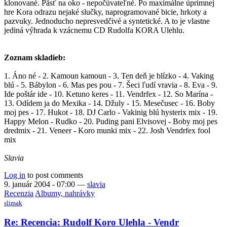
klonované. Päsť na oko - nepočúvateľné. Po maximálne úprimnej
hre Kora odrazu nejaké slučky, naprogramované bicie, hrkoty a
pazvuky. Jednoducho nepresvedčivé a syntetické. A to je vlastne
jediná výhrada k vzácnemu CD Rudolfa KORA Ulehlu.
Zoznam skladieb:
1. Áno né - 2. Kamoun kamoun - 3. Ten deň je blízko - 4. Vaking
blú - 5. Bábylon - 6. Mas pes pou - 7. Šeci ľudí vravia - 8. Eva - 9.
Ide poštár ide - 10. Ketuno keres - 11. Vendrfex - 12. So Marína -
13. Odídem ja do Mexika - 14. Džuly - 15. Mesečusec - 16. Boby
moj pes - 17. Hukot - 18. DJ Carlo - Vakinig blú hysterix mix - 19.
Happy Melon - Rudko - 20. Puding pani Elvisovej - Boby moj pes
dredmix - 21. Veneer - Koro munki mix - 22. Josh Vendrfex fool
mix
Slavia
Log in
to post comments
9. január 2004 - 07:00
—
slavia
Recenzia
Albumy, nahrávky
slimak
Re: Recencia: Rudolf Koro Ulehla - Vendr