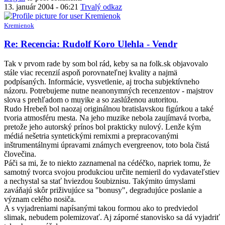
13. január 2004 - 06:21
Trvalý odkaz
Kremienok
Re: Recencia: Rudolf Koro Ulehla - Vendr
Tak v prvom rade by som bol rád, keby sa na folk.sk objavovalo
stále viac recenzií aspoň porovnateľnej kvality a najmä
podpísaných. Informácie, vysvetlenie, aj trocha subjektívneho
názoru. Potrebujeme nutne neanonymných recenzentov - majstrov
slova s prehľadom o muyike a so zaslúženou autoritou.
Rudo Hrebeň bol naozaj originálnou bratislavskou figúrkou a také
tvoria atmosféru mesta. Na jeho muzike nebola zaujímavá tvorba,
pretože jeho autorský prínos bol prakticky nulový. Lenže kým
médiá nešetria syntetickými remixmi a prepracovanými
inštrumentálnymi úpravami známych evergreenov, toto bola čistá
človečina.
Páči sa mi, že to niekto zaznamenal na cédéčko, napriek tomu, že
samotný tvorca svojou produkciou určite nemieril do vydavateľstiev
a nechystal sa stať hviezdou šoubiznisu. Takýmito úmyslami
zaváňajú skôr priživujúce sa "bonusy", degradujúce poslanie a
význam celého nosiča.
A s vyjadreniami napísanými takou formou ako to predviedol
slimak, nebudem polemizovať. Aj záporné stanovisko sa dá vyjadriť