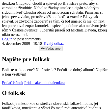
družkou Chupkou, chodil a spieval po Bratislave preto, aby si
zarobil na živobitie. Nebol to žiadny umelec a cigán s dobrým
srdcom i keď Chupka občas od neho zopár schytala. Pamätám si
jeho spev z vlaku, pretože väčšinou keď sa vracal z Blavy tak
spieval. Je zbytočné zaoberať sa tým, či bol umelec či nie, on fakt
len potreboval zopár koruniek a spieval podobne ako nedávno jeden
róm v Československej Superstár pieseň od Michala Davida, ktorej
nikto nerozumel.
Log in
to post comments
4. december 2009 - 19:18
Trvalý odkaz
Vyhľadávanie
Napíšte pre folk.sk
Boli ste na koncerte? Na festivale? Počuli ste dobrý album? Napíšte
o tom všetkým!
Pridať článok
Pridať akciu do kalendára
O folk.sk
Folk.sk je miesto kde sa stretáva slovenská folková hudba, jej
fanúšikovia, muzikanti a všetci čo majú radi autentickú hudbu s