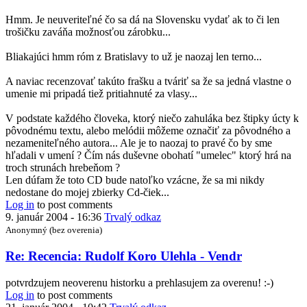
Hmm. Je neuveriteľné čo sa dá na Slovensku vydať ak to či len
trošičku zaváňa možnosťou zárobku...
Bliakajúci hmm róm z Bratislavy to už je naozaj len terno...
A naviac recenzovať takúto frašku a tváriť sa že sa jedná vlastne o
umenie mi pripadá tiež pritiahnuté za vlasy...
V podstate každého človeka, ktorý niečo zahuláka bez štipky úcty k
pôvodnému textu, alebo melódii môžeme označiť za pôvodného a
nezameniteľného autora... Ale je to naozaj to pravé čo by sme
hľadali v umení ? Čím nás duševne obohatí "umelec" ktorý hrá na
troch strunách hrebeňom ?
Len dúfam že toto CD bude natoľko vzácne, že sa mi nikdy
nedostane do mojej zbierky Cd-čiek...
Log in
to post comments
9. január 2004 - 16:36
Trvalý odkaz
Anonymný (bez overenia)
In
Re: Recencia: Rudolf Koro Ulehla - Vendr
reply
to
potvrdzujem neoverenu historku a prehlasujem za overenu! :-)
Re:
Log in
to post comments
Recencia: