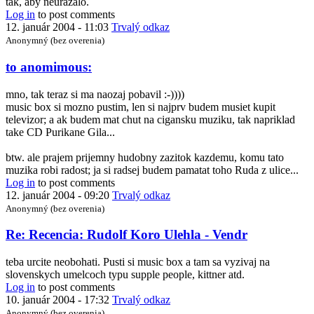
tak, aby neurážalo.
Log in
to post comments
12. január 2004 - 11:03
Trvalý odkaz
Anonymný (bez overenia)
In
to anomimous:
reply
to
mno, tak teraz si ma naozaj pobavil :-))))
Re:
music box si mozno pustim, len si najprv budem musiet kupit
Recencia:
televizor; a ak budem mat chut na cigansku muziku, tak napriklad
Rudolf
take CD Purikane Gila...
Koro
Ulehla
btw. ale prajem prijemny hudobny zazitok kazdemu, komu tato
-
muzika robi radost; ja si radsej budem pamatat toho Ruda z ulice...
Vendr
Log in
to post comments
by
12. január 2004 - 09:20
Trvalý odkaz
Anonymný
Anonymný (bez overenia)
(bez
overenia)
In
Re: Recencia: Rudolf Koro Ulehla - Vendr
reply
to
teba urcite neobohati. Pusti si music box a tam sa vyzivaj na
Re:
slovenskych umelcoch typu supple people, kittner atd.
Recencia:
Log in
to post comments
Rudolf
10. január 2004 - 17:32
Trvalý odkaz
Koro
Anonymný (bez overenia)