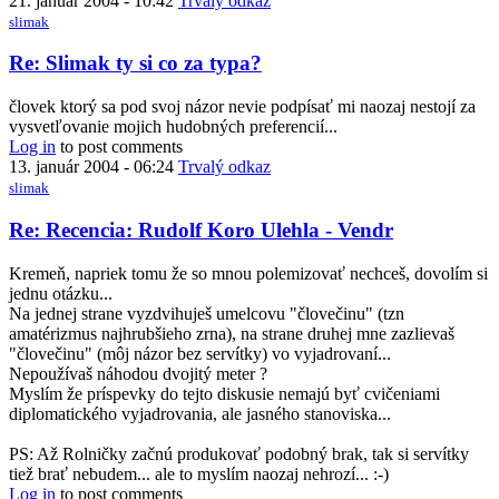
21. január 2004 - 10:42
Trvalý odkaz
Rudolf
slimak
Koro
Ulehla
In
Re: Slimak ty si co za typa?
-
reply
Vendr
to
človek ktorý sa pod svoj názor nevie podpísať mi naozaj nestojí za
by
Slimak
vysvetľovanie mojich hudobných preferencií...
7110156064
ty
Log in
to post comments
si
13. január 2004 - 06:24
Trvalý odkaz
co
slimak
za
typa?
In
Re: Recencia: Rudolf Koro Ulehla - Vendr
by
reply
Anonymný
to
Kremeň, napriek tomu že so mnou polemizovať nechceš, dovolím si
(bez
Re:
jednu otázku...
overenia)
Recencia:
Na jednej strane vyzdvihuješ umelcovu "človečinu" (tzn
Rudolf
amatérizmus najhrubšieho zrna), na strane druhej mne zazlievaš
Koro
"človečinu" (môj názor bez servítky) vo vyjadrovaní...
Ulehla
Nepoužívaš náhodou dvojitý meter ?
-
Myslím že príspevky do tejto diskusie nemajú byť cvičeniami
Vendr
diplomatického vyjadrovania, ale jasného stanoviska...
by
Kremienok
PS: Až Rolničky začnú produkovať podobný brak, tak si servítky
tiež brať nebudem... ale to myslím naozaj nehrozí... :-)
Log in
to post comments