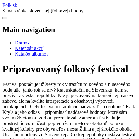
Folk
.
sk
Silná stránka slovenskej (folkovej) hudby
Main navigation
Domov
Kalendár akcií
Katalóg albumov
Pripravovaný folkový festival
Festival pokračuje už šiesty rok v tradícii folkového a bluesového
podujatia, tento rok sa prvý krát uskutoční na Slovensku, kam sa
presúva z Českej republiky. Nie je postavený na komerčnej masovej
zábave, ale na kvalite interpretácie a obsahovej výpovedi
účinkujúcich. Celý festival má ambície nadviazať na osobnosť Karla
Kryla a jeho odkaz – pripomínať nadčasové hodnoty, ktoré sám
svojím životom a tvorbou prezentoval. Zámerom festivalu je
prostredníctvom účasti popredných umelcov obohatiť ponuku
kvalitnej kultúry pre obyvateľov mesta Žilina a jej širokého okolia.
Účasťou umelcov zo Slovenskej a Českej republiky dostáva festival