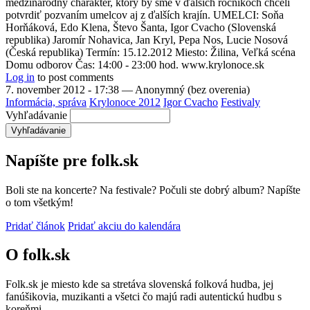
medzinárodný charakter, ktorý by sme v ďalších ročníkoch chceli
potvrdiť pozvaním umelcov aj z ďalších krajín. UMELCI: Soňa
Horňáková, Edo Klena, Števo Šanta, Igor Cvacho (Slovenská
republika) Jaromír Nohavica, Jan Kryl, Pepa Nos, Lucie Nosová
(Česká republika) Termín: 15.12.2012 Miesto: Žilina, Veľká scéna
Domu odborov Čas: 14:00 - 23:00 hod. www.krylonoce.sk
Log in
to post comments
7. november 2012 - 17:38
—
Anonymný (bez overenia)
Informácia, správa
Krylonoce 2012
Igor Cvacho
Festivaly
Vyhľadávanie
Napíšte pre folk.sk
Boli ste na koncerte? Na festivale? Počuli ste dobrý album? Napíšte
o tom všetkým!
Pridať článok
Pridať akciu do kalendára
O folk.sk
Folk.sk je miesto kde sa stretáva slovenská folková hudba, jej
fanúšikovia, muzikanti a všetci čo majú radi autentickú hudbu s
koreňmi.