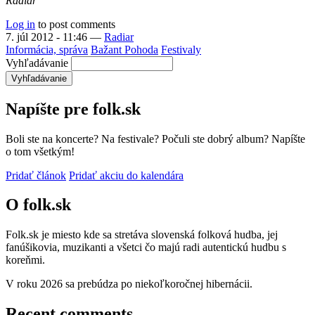
Radiar
Log in
to post comments
7. júl 2012 - 11:46
—
Radiar
Informácia, správa
Bažant Pohoda
Festivaly
Vyhľadávanie
Napíšte pre folk.sk
Boli ste na koncerte? Na festivale? Počuli ste dobrý album? Napíšte
o tom všetkým!
Pridať článok
Pridať akciu do kalendára
O folk.sk
Folk.sk je miesto kde sa stretáva slovenská folková hudba, jej
fanúšikovia, muzikanti a všetci čo majú radi autentickú hudbu s
koreňmi.
V roku 2026 sa prebúdza po niekoľkoročnej hibernácii.
Recent comments