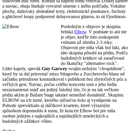
folkovom duu Siren. Roman sa naproti tomu venoval DJskej kariére
a naviac, obaja študujú vytvarné umenie z iného pohľadu. Vokálne
plochy, daliovsky abstraktné texty, elektronické praskance, šuchoty
a glitchové loopy podporené delayovanou gitarou, to sú Fjordmoss.
Posledným z objavov je skupina
britská
Elbow
. V podstate to ani nie
je objav, keďže toto zoskupenie
vnímam už zhruba 2-3 roky.
Objavom pre mňa však bol fakt, ako
táto skupina pôsobí na pódiu. Podľa
hudobných kritikov sú zaraďovaní
do škatuľky "alternative rock".
Líder kapely, spevák
Guy Garwey
svojím nežným "
chraplákom
",
ktorý by sa dal prirovnať mixu Stingovho a Zuccherovho hlasu od
začiatku prirodzene komunikoval s publikom bez zbytočných póz a
veľkých gest. Naviac, počas celého koncertu som z jeho hrdla
nezaznamenal snáď ani jediný falošný tón, čo je na tak veľkom
pódiu akým je Bažant Stage takmer nemožné dosiahnúť. Skupinu
ELBOW na ich turné, ktorého súčasťou bolo aj vystúpenie na
Pohode sprevádzalo aj sláčikové kvarteto, ktoré výrazným
spôsobom dopomohlo k tomu, že koncert Elbow bol pre mňa
osobne jedným z najkrajších a najsilnejších umeleckých a
hudobných zážitkov vôbec.