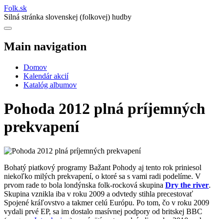
Folk
.
sk
Silná stránka slovenskej (folkovej) hudby
Main navigation
Domov
Kalendár akcií
Katalóg albumov
Pohoda 2012 plná príjemných
prekvapení
Bohatý piatkový programy Bažant Pohody aj tento rok priniesol
niekoľko milých prekvapení, o ktoré sa s vami radi podelíme. V
prvom rade to bola londýnska folk-rocková skupina
Dry the river
.
Skupina vznikla iba v roku 2009 a odvtedy stihla precestovať
Spojené kráľovstvo a takmer celú Európu. Po tom, čo v roku 2009
vydali prvé EP, sa im dostalo masívnej podpory od britskej BBC