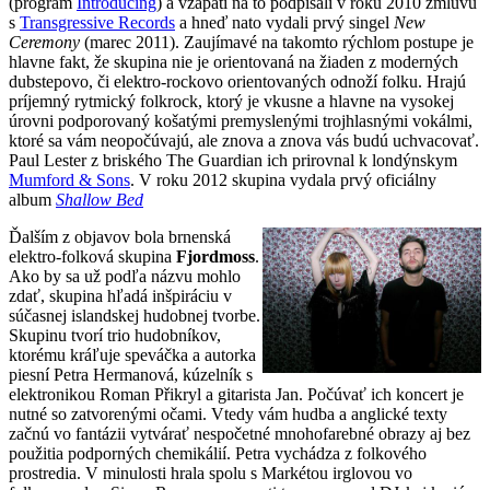
(program
Introducing
) a vzápätí na to podpísali v roku 2010 zmluvu
s
Transgressive Records
a hneď nato vydali prvý singel
New
Ceremony
(marec 2011). Zaujímavé na takomto rýchlom postupe je
hlavne fakt, že skupina nie je orientovaná na žiaden z moderných
dubstepovo, či elektro-rockovo orientovaných odnoží folku. Hrajú
príjemný rytmický folkrock, ktorý je vkusne a hlavne na vysokej
úrovni podporovaný košatými premyslenými trojhlasnými vokálmi,
ktoré sa vám neopočúvajú, ale znova a znova vás budú uchvacovať.
Paul Lester z briského The Guardian ich prirovnal k londýnskym
Mumford & Sons
. V roku 2012 skupina vydala prvý oficiálny
album
Shallow Bed
Ďalším z objavov bola brnenská
elektro-folková skupina
Fjordmoss
.
Ako by sa už podľa názvu mohlo
zdať, skupina hľadá inšpiráciu v
súčasnej islandskej hudobnej tvorbe.
Skupinu tvorí trio hudobníkov,
ktorému kráľuje speváčka a autorka
piesní Petra Hermanová, kúzelník s
elektronikou Roman Přikryl a gitarista Jan. Počúvať ich koncert je
nutné so zatvorenými očami. Vtedy vám hudba a anglické texty
začnú vo fantázii vytvárať nespočetné mnohofarebné obrazy aj bez
použitia podporných chemikálií. Petra vychádza z folkového
prostredia. V minulosti hrala spolu s Markétou irglovou vo