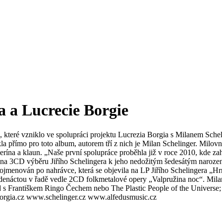
a a Lucrecie Borgie
 které vzniklo ve spolupráci projektu Lucrezia Borgia s Milanem Scheli
ikla přímo pro toto album, autorem tří z nich je Milan Schelinger. Milo
ína a klaun. „Naše první spolupráce proběhla již v roce 2010, kde zah
la i na 3CD výběru Jiřího Schelingera k jeho nedožitým šedesátým nar
menován po nahrávce, která se objevila na LP Jiřího Schelingera „Hrrr
jedenáctou v řadě vedle 2CD folkmetalové opery „Valpružina noc“. Mil
lad s Františkem Ringo Čechem nebo The Plastic People of the Universe;
borgia.cz www.schelinger.cz www.alfedusmusic.cz