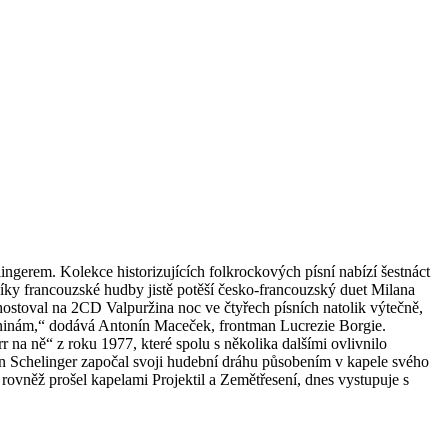
ngerem. Kolekce historizujících folkrockových písní nabízí šestnáct
vníky francouzské hudby jistě potěší česko-francouzský duet Milana
ostoval na 2CD Valpuržina noc ve čtyřech písních natolik výtečně,
ozeninám,“ dodává Antonín Maceček, frontman Lucrezie Borgie.
 na ně“ z roku 1977, které spolu s několika dalšími ovlivnilo
an Schelinger započal svoji hudební dráhu působením v kapele svého
 rovněž prošel kapelami Projektil a Zemětřesení, dnes vystupuje s