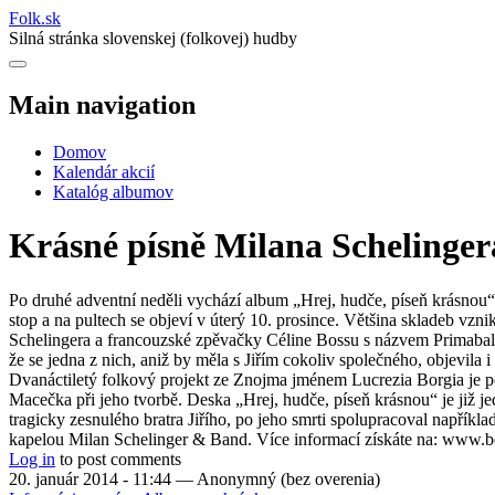
Folk
.
sk
Silná stránka slovenskej (folkovej) hudby
Main navigation
Domov
Kalendár akcií
Katalóg albumov
Krásné písně Milana Schelinger
Po druhé adventní neděli vychází album „Hrej, hudče, píseň krásnou“,
stop a na pultech se objeví v úterý 10. prosince. Většina skladeb vzn
Schelingera a francouzské zpěvačky Céline Bossu s názvem Primabaler
že se jedna z nich, aniž by měla s Jiřím cokoliv společného, objevi
Dvanáctiletý folkový projekt ze Znojma jménem Lucrezia Borgia je poj
Macečka při jeho tvorbě. Deska „Hrej, hudče, píseň krásnou“ je již 
tragicky zesnulého bratra Jiřího, po jeho smrti spolupracoval napřík
kapelou Milan Schelinger & Band. Více informací získáte na: www.
Log in
to post comments
20. január 2014 - 11:44
—
Anonymný (bez overenia)