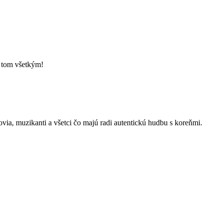
o tom všetkým!
kovia, muzikanti a všetci čo majú radi autentickú hudbu s koreňmi.