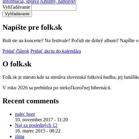
Informácia, správa
Albumy, nahrávky
Vyhľadávanie
Napíšte pre folk.sk
Boli ste na koncerte? Na festivale? Počuli ste dobrý album? Napíšte 
Pridať článok
Pridať akciu do kalendára
O folk.sk
Folk.sk je miesto kde sa stretáva slovenská folková hudba, jej fanúši
V roku 2026 sa prebúdza po niekoľkoročnej hibernácii.
Recent comments
palec hore
10. november 2017 - 11:20
Naj za posledných 12
16. marec 2015 - 08:22
zima