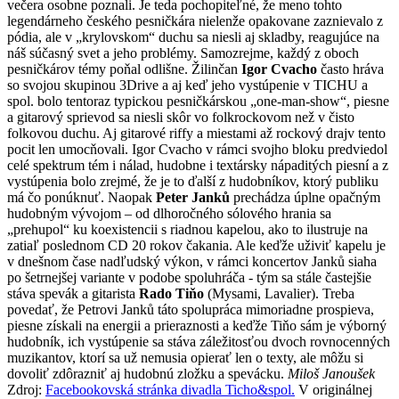
večera osobne poznali. Je teda pochopiteľné, že meno tohto
legendárneho českého pesničkára nielenže opakovane zaznievalo z
pódia, ale v „krylovskom“ duchu sa niesli aj skladby, reagujúce na
náš súčasný svet a jeho problémy. Samozrejme, každý z oboch
pesničkárov témy poňal odlišne.
Žilinčan
Igor Cvacho
často hráva
so svojou skupinou 3Drive a aj keď jeho vystúpenie v TICHU a
spol. bolo tentoraz typickou pesničkárskou „one-man-show“, piesne
a gitarový sprievod sa niesli skôr vo folkrockovom než v čisto
folkovou duchu. Aj gitarové riffy a miestami až rockový drajv tento
pocit len umocňovali. Igor Cvacho v rámci svojho bloku predviedol
celé spektrum tém i nálad, hudobne i textársky nápaditých piesní a z
vystúpenia bolo zrejmé, že je to ďalší z hudobníkov, ktorý publiku
má čo ponúknuť. Naopak
Peter Janků
prechádza úplne opačným
hudobným vývojom – od dlhoročného sólového hrania sa
„prehupol“ ku koexistencii s riadnou kapelou, ako to ilustruje na
zatiaľ poslednom CD 20 rokov čakania. Ale keďže uživiť kapelu je
v dnešnom čase nadľudský výkon, v rámci koncertov Janků siaha
po šetrnejšej variante v podobe spoluhráča - tým sa stále častejšie
stáva spevák a gitarista
Rado Tiňo
(Mysami, Lavalier). Treba
povedať, že Petrovi Janků táto spolupráca mimoriadne prospieva,
piesne získali na energii a prieraznosti a keďže Tiňo sám je výborný
hudobník, ich vystúpenie sa stáva záležitosťou dvoch rovnocenných
muzikantov, ktorí sa už nemusia opierať len o texty, ale môžu si
dovoliť zdôrazniť aj hudobnú zložku a spevácku.
Miloš Janoušek
Zdroj:
Facebookovská stránka divadla Ticho&spol.
V originálnej