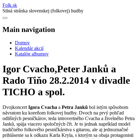
Folk
.
sk
Silná stránka slovenskej (folkovej) hudby
Main navigation
Domov
Kalendár akcií
Katalóg albumov
Igor Cvacho,Peter Janků a
Rado Tiňo 28.2.2014 v divadle
TICHO a spol.
Dvojkoncert
Igora Cvacha
a
Petra Janků
bol istým spôsobom
návratom ku koreňom folkovej hudby. Dvoch na prvý pohľad
odlišných pesničkárov, teda introvertného Cvacha a živelného Petra
Janků, spája viacero spoločných čŕt. Je to jednak napríklad model
tradičného folkového pesničkárstva s gitarou, ale aj jednoznačné
prihlásenie sa k odkazu Karla Kryla, s ktorým sa obaja protagonisti