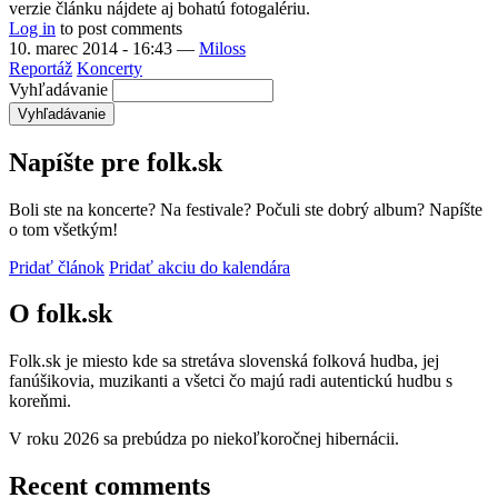
verzie článku nájdete aj bohatú fotogalériu.
Log in
to post comments
10. marec 2014 - 16:43
—
Miloss
Reportáž
Koncerty
Vyhľadávanie
Napíšte pre folk.sk
Boli ste na koncerte? Na festivale? Počuli ste dobrý album? Napíšte
o tom všetkým!
Pridať článok
Pridať akciu do kalendára
O folk.sk
Folk.sk je miesto kde sa stretáva slovenská folková hudba, jej
fanúšikovia, muzikanti a všetci čo majú radi autentickú hudbu s
koreňmi.
V roku 2026 sa prebúdza po niekoľkoročnej hibernácii.
Recent comments