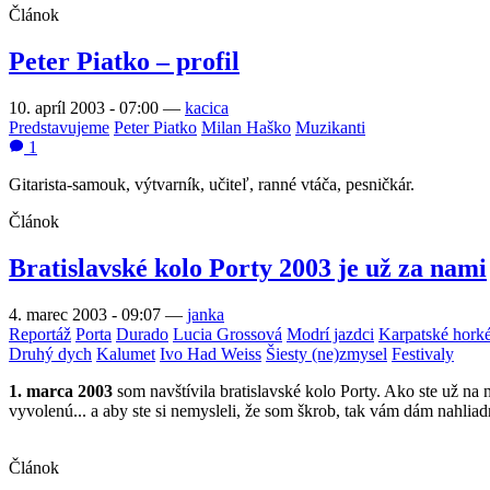
Článok
Peter Piatko – profil
10. apríl 2003 - 07:00
—
kacica
Predstavujeme
Peter Piatko
Milan Haško
Muzikanti
1
Gitarista-samouk, výtvarník, učiteľ, ranné vtáča, pesničkár.
Článok
Bratislavské kolo Porty 2003 je už za nami
4. marec 2003 - 09:07
—
janka
Reportáž
Porta
Durado
Lucia Grossová
Modrí jazdci
Karpatské hork
Druhý dych
Kalumet
Ivo Had Weiss
Šiesty (ne)zmysel
Festivaly
1. marca 2003
som navštívila bratislavské kolo Porty. Ako ste už na na
vyvolenú... a aby ste si nemysleli, že som škrob, tak vám dám nahliadn
Článok