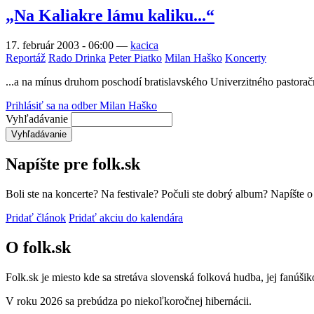
„Na Kaliakre lámu kaliku...“
17. február 2003 - 06:00
—
kacica
Reportáž
Rado Drinka
Peter Piatko
Milan Haško
Koncerty
...a na mínus druhom poschodí bratislavského Univerzitného pastoračné
Prihlásiť sa na odber Milan Haško
Vyhľadávanie
Napíšte pre folk.sk
Boli ste na koncerte? Na festivale? Počuli ste dobrý album? Napíšte 
Pridať článok
Pridať akciu do kalendára
O folk.sk
Folk.sk je miesto kde sa stretáva slovenská folková hudba, jej fanúši
V roku 2026 sa prebúdza po niekoľkoročnej hibernácii.