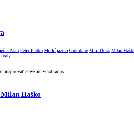
va
eň a Alan
Peter Piatko
Modrí jazdci
Gidrablue
Miro Ďuriš
Milan Hašk
tivaly
hali inšpirovať slovkom vinobranie.
a Milan Haško