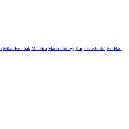
o
Milan Brchňák
Metelica
Mário Polónyi
Karpatské horké
Ivo Had