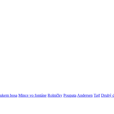
oukem bosa
Mince vo fontáne
Rolničky
Poupata
Andersen
Tajf
Druhý 