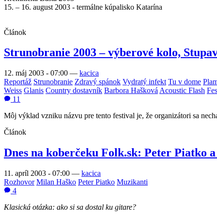
15. – 16. august 2003 - termálne kúpalisko Katarína
Článok
Strunobranie 2003 – výberové kolo, Stupa
12. máj 2003 - 07:00
—
kacica
Reportáž
Strunobranie
Zdravý spánok
Vydratý infekt
Tu v dome
Plam
Weiss
Glanis
Country dostavník
Barbora Hašková
Acoustic Flash
Fes
11
Môj výklad vzniku názvu pre tento festival je, že organizátori sa nec
Článok
Dnes na koberčeku Folk.sk: Peter Piatko 
11. apríl 2003 - 07:00
—
kacica
Rozhovor
Milan Haško
Peter Piatko
Muzikanti
4
Klasická otázka: ako si sa dostal ku gitare?