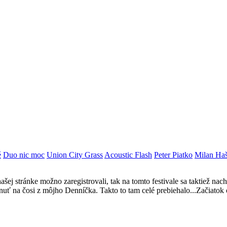
é
Duo nic moc
Union City Grass
Acoustic Flash
Peter Piatko
Milan Ha
šej stránke možno zaregistrovali, tak na tomto festivale sa taktiež nachád
uť na čosi z môjho Denníčka. Takto to tam celé prebiehalo...Začiatok o 