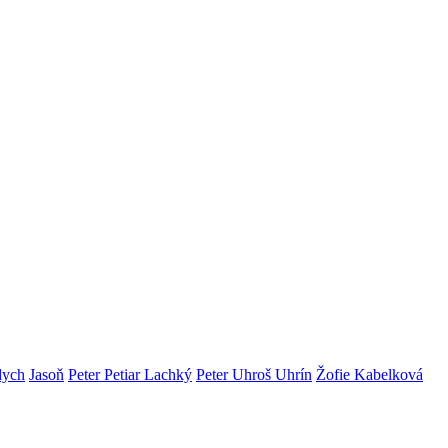
dych
Jasoň
Peter Petiar Lachký
Peter Uhroš Uhrín
Žofie Kabelková