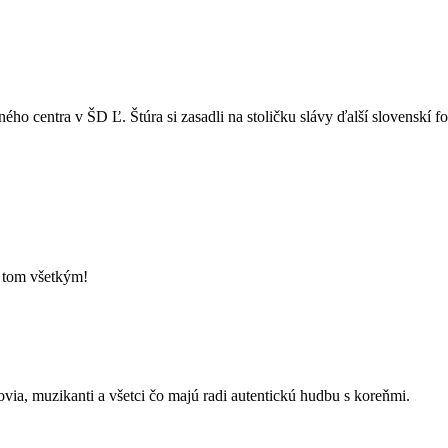
ho centra v ŠD Ľ. Štúra si zasadli na stoličku slávy ďalší slovenskí fo
o tom všetkým!
kovia, muzikanti a všetci čo majú radi autentickú hudbu s koreňmi.