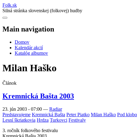
Folk
.
sk
Silná stránka slovenskej (folkovej) hudby
Main navigation
Domov
Kalendár akcií
Katalóg albumov
Milan Haško
Článok
Kremnická Bašta 2003
23. jún 2003 - 07:00
—
Radiar
Predstavujeme
Kremnická Bašta
Peter Piatko
Milan Haško
Pod klob
Lesní škriatkovia
Hrdza
Turkovci
Festivaly
3. ročník folkového festivalu
Kremnická Bašta 2003