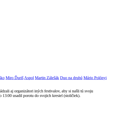
ško
Miro Ďuriš
Aspol
Martin Zálešák
Duo na druhú
Mário Polónyi
zali aj organizátori iných festivalov, aby si našli tú svoju
13:00 usadil porotu do svojich kresiel (stoličiek).