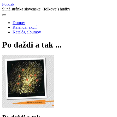
Folk
.
sk
Silná stránka slovenskej (folkovej) hudby
Domov
Kalendár akcií
Main
Katalóg albumov
navigation
Po daždi a tak ...