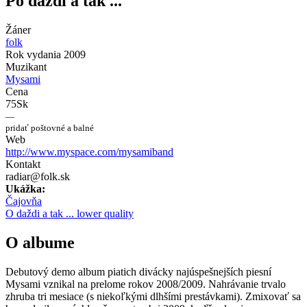
Po daždi a tak ...
Žáner
folk
Rok vydania
2009
Muzikant
Mysami
Cena
75Sk
—
pridať poštovné a balné
Web
http://www.myspace.com/mysamiband
Kontakt
radiar@folk.sk
Ukážka:
Čajovňa
O daždi a tak ... lower quality
O albume
Debutový demo album piatich divácky najúspešnejších piesní
Mysami vznikal na prelome rokov 2008/2009. Nahrávanie trvalo
zhruba tri mesiace (s niekoľkými dlhšími prestávkami). Zmixovať sa