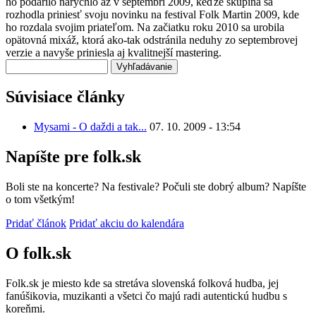
ho podarilo narýchlo až v septembri 2009, keďže skupina sa
rozhodla priniesť svoju novinku na festival Folk Martin 2009, kde
ho rozdala svojim priateľom. Na začiatku roku 2010 sa urobila
opätovná mixáž, ktorá ako-tak odstránila neduhy zo septembrovej
verzie a navyše priniesla aj kvalitnejší mastering.
Vyhľadávanie
Súvisiace články
Mysami - O daždi a tak...
07. 10. 2009 - 13:54
Napíšte pre folk.sk
Boli ste na koncerte? Na festivale? Počuli ste dobrý album? Napíšte
o tom všetkým!
Pridať článok
Pridať akciu do kalendára
O folk.sk
Folk.sk je miesto kde sa stretáva slovenská folková hudba, jej
fanúšikovia, muzikanti a všetci čo majú radi autentickú hudbu s
koreňmi.