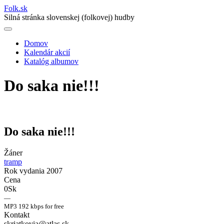
Folk
.
sk
Silná stránka slovenskej (folkovej) hudby
Domov
Kalendár akcií
Main
Katalóg albumov
navigation
Do saka nie!!!
Do saka nie!!!
Žáner
tramp
Rok vydania
2007
Cena
0Sk
—
MP3 192 kbps for free
Kontakt
skriatkovia@atlas.sk