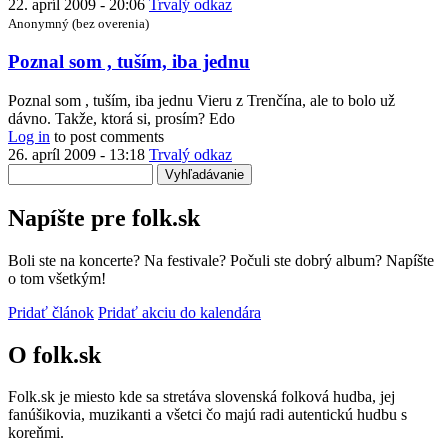
22. apríl 2009 - 20:06
Trvalý odkaz
Anonymný (bez overenia)
In
Poznal som , tuším, iba jednu
reply
to
Poznal som , tuším, iba jednu Vieru z Trenčína, ale to bolo už
Edko,si
dávno. Takže, ktorá si, prosím? Edo
super
Log in
to post comments
ako
26. apríl 2009 - 13:18
Trvalý odkaz
vždy.
Vyhľadávanie
Kto
by
Napíšte pre folk.sk
Anonymný
(bez
overenia)
Boli ste na koncerte? Na festivale? Počuli ste dobrý album? Napíšte
o tom všetkým!
Pridať článok
Pridať akciu do kalendára
O folk.sk
Folk.sk je miesto kde sa stretáva slovenská folková hudba, jej
fanúšikovia, muzikanti a všetci čo majú radi autentickú hudbu s
koreňmi.