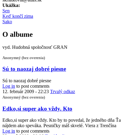
Ukážka:
Sen
Keď končí zima
Sako
O albume
vyd. Hudobná spoločnosť GRAN
Anonymný (bez overenia)
Sú to naozaj dobré piesne
Sú to naozaj dobré piesne
Log in
to post comments
12. február 2009 - 22:23
Trvalý odkaz
Anonymný (bez overenia)
Edko,si super ako vždy. Kto
Edko,si super ako vždy. Kto by to povedal, že jedného dňa Ťa
nájdem ako speváka. Pesničky máš skvelé. Viera z Trenčína
Log in
to post comments