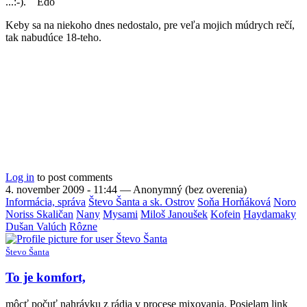
...:-). Edo
Keby sa na niekoho dnes nedostalo, pre veľa mojich múdrych rečí,
tak nabudúce 18-teho.
Log in
to post comments
4. november 2009 - 11:44
—
Anonymný (bez overenia)
Informácia, správa
Števo Šanta a sk. Ostrov
Soňa Horňáková
Noro
Noriss Skaličan
Nany
Mysami
Miloš Janoušek
Kofein
Haydamaky
Dušan Valúch
Rôzne
Števo Šanta
To je komfort,
môcť počuť nahrávku z rádia v procese mixovania. Posielam link