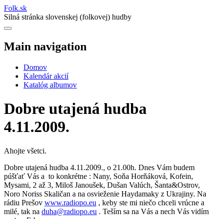
Folk
.
sk
Silná stránka slovenskej (folkovej) hudby
Main navigation
Domov
Kalendár akcií
Katalóg albumov
Dobre utajená hudba
4.11.2009.
Ahojte všetci.
Dobre utajená hudba 4.11.2009., o 21.00h. Dnes Vám budem
púšťať Vás a to konkrétne : Nany, Soňa Horňáková, Kofein,
Mysami, 2 až 3, Miloš Janoušek, Dušan Valúch, Šanta&Ostrov,
Noro Noriss Skaličan a na osvieženie Haydamaky z Ukrajiny. Na
rádiu Prešov
www.radiopo.eu
, keby ste mi niečo chceli vrúcne a
milé, tak na
duha@radiopo.eu
. Teším sa na Vás a nech Vás vidím