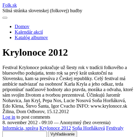
Folk
.
sk
Silná stránka slovenskej (folkovej) hudby
Domov
Kalendár akcií
Main
Katalóg albumov
navigation
Krylonoce 2012
Festival Krylonoce pokračuje už šiesty rok v tradícii folkového a
bluesového podujatia, tento rok sa prvý krát uskutoční na
Slovensku, kam sa presúva z Českej republiky.
Celý festival má
ambície nadviazať na osobnosť Karla Kryla a jeho odkaz, teda
pripomínať nadčasové hodnoty ako pravda, moráka a odvaha, ktoré
sám svojím životom a tvorbou prezentoval. Účinkujú Jaromír
Nohavica, Jan Kryl, Pepa Nos, Lucie Nosová Soňa Horňáková,
Edo Klena, Števo Šanta, Igor Cvacho INFO: www.krylonoce.sk
Žilina, Dom Odborov, 15.12.2012
Log in
to post comments
8. november 2012 - 09:10
—
Anonymný (bez overenia)
Informácia, správa
Krylonoce 2012
Soňa Horňáková
Festivaly
Vyhľadávanie