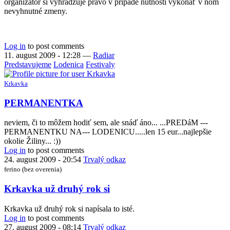
organizátor si vyhradzuje právo v prípade nutnosti vykonať v ňom
nevyhnutné zmeny.
Log in
to post comments
11. august 2009 - 12:28
—
Radiar
Predstavujeme
Lodenica
Festivaly
Krkavka
PERMANENTKA
neviem, či to môžem hodiť sem, ale snáď áno... ...PREDáM ---
PERMANENTKU NA--- LODENICU.....len 15 eur...najlepšie
okolie Žiliny... :))
Log in
to post comments
24. august 2009 - 20:54
Trvalý odkaz
ferino (bez overenia)
Krkavka už druhý rok si
Krkavka už druhý rok si napísala to isté.
Log in
to post comments
27. august 2009 - 08:14
Trvalý odkaz