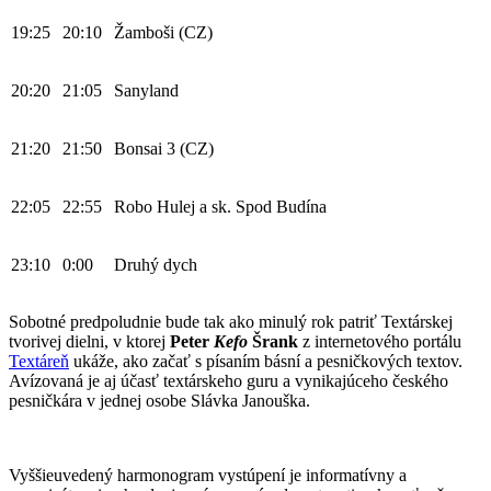
19:25
20:10
Žamboši (CZ)
20:20
21:05
Sanyland
21:20
21:50
Bonsai 3 (CZ)
22:05
22:55
Robo Hulej a sk. Spod Budína
23:10
0:00
Druhý dych
Sobotné predpoludnie bude tak ako minulý rok patriť Textárskej
tvorivej dielni, v ktorej
Peter
Kefo
Šrank
z internetového portálu
Textáreň
ukáže, ako začať s písaním básní a pesničkových textov.
Avízovaná je aj účasť textárskeho guru a vynikajúceho českého
pesničkára v jednej osobe Slávka Janouška.
Vyššieuvedený harmonogram vystúpení je informatívny a