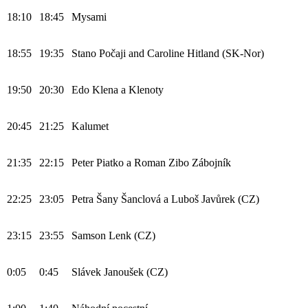
18:10
18:45
Mysami
18:55
19:35
Stano Počaji and Caroline Hitland (SK-Nor)
19:50
20:30
Edo Klena a Klenoty
20:45
21:25
Kalumet
21:35
22:15
Peter Piatko a Roman Zibo Zábojník
22:25
23:05
Petra Šany Šanclová a Luboš Javůrek (CZ)
23:15
23:55
Samson Lenk (CZ)
0:05
0:45
Slávek Janoušek (CZ)