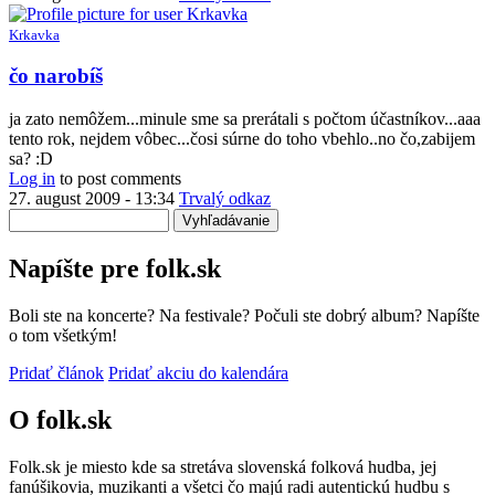
Krkavka
čo narobíš
ja zato nemôžem...minule sme sa prerátali s počtom účastníkov...aaa
tento rok, nejdem vôbec...čosi súrne do toho vbehlo..no čo,zabijem
sa? :D
Log in
to post comments
27. august 2009 - 13:34
Trvalý odkaz
Vyhľadávanie
Napíšte pre folk.sk
Boli ste na koncerte? Na festivale? Počuli ste dobrý album? Napíšte
o tom všetkým!
Pridať článok
Pridať akciu do kalendára
O folk.sk
Folk.sk je miesto kde sa stretáva slovenská folková hudba, jej
fanúšikovia, muzikanti a všetci čo majú radi autentickú hudbu s