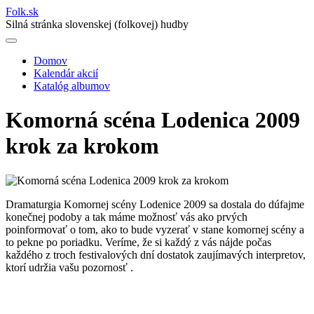
Folk
.
sk
Silná stránka slovenskej (folkovej) hudby
Domov
Kalendár akcií
Main
Katalóg albumov
navigation
Komorná scéna Lodenica 2009
krok za krokom
Dramaturgia Komornej scény Lodenice 2009 sa dostala do dúfajme
konečnej podoby a tak máme možnosť vás ako prvých
poinformovať o tom, ako to bude vyzerať v stane komornej scény a
to pekne po poriadku. Veríme, že si každý z vás nájde počas
každého z troch festivalových dní dostatok zaujímavých interpretov,
ktorí udržia vašu pozornosť .