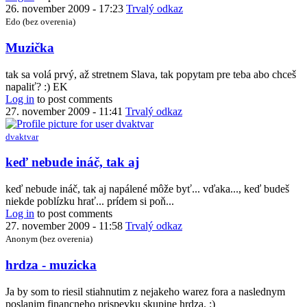
26. november 2009 - 17:23
Trvalý odkaz
Edo (bez overenia)
In
Muzička
reply
to
tak sa volá prvý, až stretnem Slava, tak popytam pre teba abo chceš
no
napaliť? :) EK
dobre,
Log in
to post comments
ale
27. november 2009 - 11:41
Trvalý odkaz
ako
sa
dvaktvar
da
by
In
keď nebude ináč, tak aj
dvaktvar
reply
to
keď nebude ináč, tak aj napálené môže byť... vďaka..., keď budeš
Muzička
niekde poblízku hrať... prídem si poň...
by
Log in
to post comments
Edo
27. november 2009 - 11:58
Trvalý odkaz
(bez
Anonym (bez overenia)
overenia)
In
hrdza - muzicka
reply
to
Ja by som to riesil stiahnutim z nejakeho warez fora a naslednym
no
poslanim financneho prispevku skupine hrdza. :)