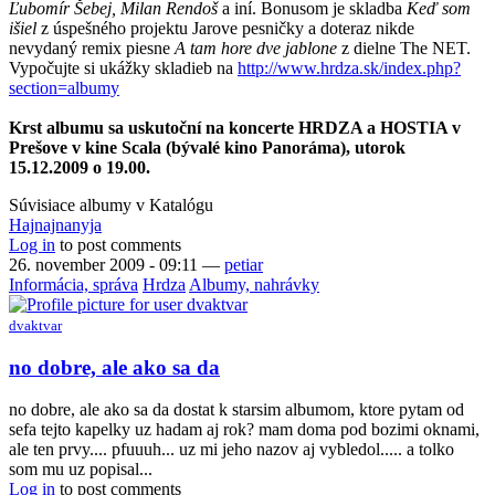
Ľubomír Šebej, Milan Rendoš
a iní. Bonusom je skladba
Keď som
išiel
z úspešného projektu Jarove pesničky a doteraz nikde
nevydaný remix piesne
A tam hore dve jablone
z dielne The NET.
Vypočujte si ukážky skladieb na
http://www.hrdza.sk/index.php?
section=albumy
Krst albumu sa uskutoční na koncerte HRDZA a HOSTIA v
Prešove v kine Scala (bývalé kino Panoráma), utorok
15.12.2009 o 19.00.
Súvisiace albumy v Katalógu
Hajnajnanyja
Log in
to post comments
26. november 2009 - 09:11
—
petiar
Informácia, správa
Hrdza
Albumy, nahrávky
dvaktvar
no dobre, ale ako sa da
no dobre, ale ako sa da dostat k starsim albumom, ktore pytam od
sefa tejto kapelky uz hadam aj rok? mam doma pod bozimi oknami,
ale ten prvy.... pfuuuh... uz mi jeho nazov aj vybledol..... a tolko
som mu uz popisal...
Log in
to post comments