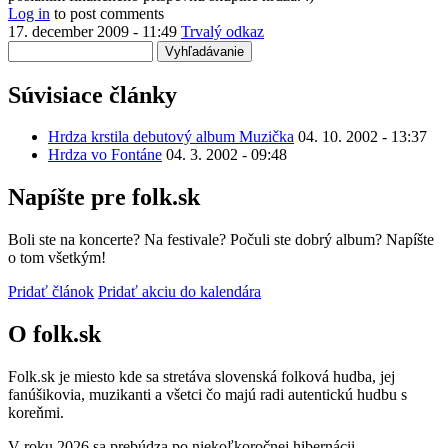
dobre,
Log in
to post comments
ale
17. december 2009 - 11:49
Trvalý odkaz
ako
Vyhľadávanie
sa
da
Súvisiace články
by
dvaktvar
Hrdza krstila debutový album Muzička
04. 10. 2002 - 13:37
Hrdza vo Fontáne
04. 3. 2002 - 09:48
Napíšte pre folk.sk
Boli ste na koncerte? Na festivale? Počuli ste dobrý album? Napíšte
o tom všetkým!
Pridať článok
Pridať akciu do kalendára
O folk.sk
Folk.sk je miesto kde sa stretáva slovenská folková hudba, jej
fanúšikovia, muzikanti a všetci čo majú radi autentickú hudbu s
koreňmi.
V roku 2026 sa prebúdza po niekoľkoročnej hibernácii.