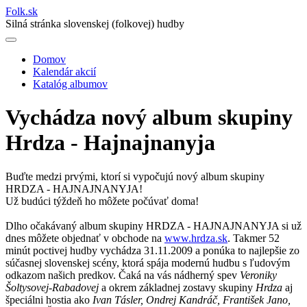
Folk
.
sk
Silná stránka slovenskej (folkovej) hudby
Domov
Kalendár akcií
Main
Katalóg albumov
navigation
Vychádza nový album skupiny
Hrdza - Hajnajnanyja
Buďte medzi prvými, ktorí si vypočujú nový album skupiny
HRDZA - HAJNAJNANYJA!
Už budúci týždeň ho môžete počúvať doma!
Dlho očakávaný album skupiny HRDZA - HAJNAJNANYJA si už
dnes môžete objednať v obchode na
www.hrdza.sk
. Takmer 52
minút poctivej hudby vychádza 31.11.2009 a ponúka to najlepšie zo
súčasnej slovenskej scény, ktorá spája modernú hudbu s ľudovým
odkazom našich predkov. Čaká na vás nádherný spev
Veroniky
Šoltysovej-Rabadovej
a okrem základnej zostavy skupiny
Hrdza
aj
špeciálni hostia ako
Ivan Tásler, Ondrej Kandráč, František Jano,