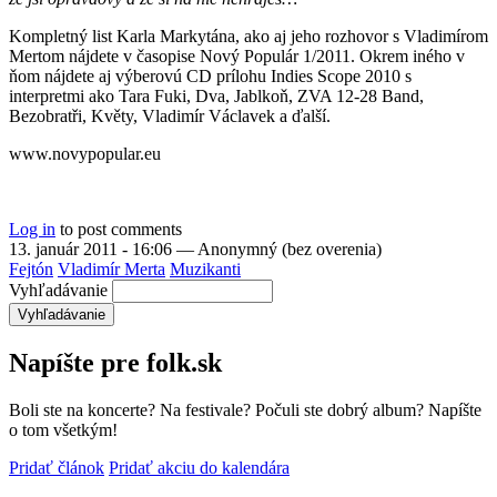
Kompletný list Karla Markytána, ako aj jeho rozhovor s Vladimírom
Mertom nájdete v časopise Nový Populár 1/2011. Okrem iného v
ňom nájdete aj výberovú CD prílohu Indies Scope 2010 s
interpretmi ako Tara Fuki, Dva, Jablkoň, ZVA 12-28 Band,
Bezobratři, Květy, Vladimír Václavek a ďalší.
www.novypopular.eu
Log in
to post comments
13. január 2011 - 16:06
—
Anonymný (bez overenia)
Fejtón
Vladimír Merta
Muzikanti
Vyhľadávanie
Napíšte pre folk.sk
Boli ste na koncerte? Na festivale? Počuli ste dobrý album? Napíšte
o tom všetkým!
Pridať článok
Pridať akciu do kalendára