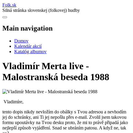
Folk
.
sk
Silná stránka slovenskej (folkovej) hudby
Main navigation
Domov
Kalendár akcií
Katalóg albumov
Vladimír Merta live -
Malostranská beseda 1988
Vladimíre,
tento dopis nikdy nevložím do obálky s Tvou adresou a nevhodím
jej do schránky, ani Ti jej nepošlu přes e-mail. Zvolil jsem takovou
formu upoutávky na Tvou desku proto, že mi to právě připadá jako
nejlepší způsob vyjádření. Snad se ubráním patosu. A když ne, tak