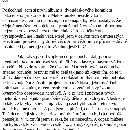
co?
Poslechnul jsem si první album z dvoudeskového kompletu
natočeného při koncertu v Malostranské besedě v tom
osmaosmdesátém roce a první, co mě napadlo, byla nostalgie. Že
zřejmě nemůžu být objektivní, protože mi živý záznam připomíná
nejen jakousi posvátnost tvého tehdejšího písničkaření a
vystupování, ale i další věci, které jsem v celých těch osmdesátých
letech sám prožíval. Ty dobré věci. A při vědomí tvé přiznané dávné
inspirace Dylanem je mi to všechno ještě bližší.
Pak, když jsem Tvůj koncert poslouchal dál, jsem si
uvědomil,
jak
promlouváš svými příběhy o lásce, o našem svědomí
a naději. Navzdory tomu, že obsahu některých tvých veršů nelze
snadno rozumět, oslovilo mě to celé tak jako už kdysi tím, co je ti
shůry dáno a čím ses podle mého dokázal přiblížit vnímání publika:
je to v zaujatém způsobu projevu, v barvě hlasu, jeho ovládání a
pohrávání si s ním, o tvém osobitém a suverénním způsobu
kytarového doprovodu nemluvě. A je to jistě i zpěvnost tvých
melodií, která tě jako písničkáře vždy dělala přitažlivým. Vlastně je
to tak, že kdybys zpíval anglicky a já zachytil každé třetí slovo,
stejně bys mě upoutal. A pak jsem si přečetl, co Ti k té desce napsala
Tvá dcera. Její slova byla dost podobná mým, jen byla jednodušší a
přesnější. V tu chvíli jsem si řekl, že asi nekecám. A copak můžete
pochybovat, když dcera otci sdělí: „…
a když zpíváš, tak mám pocit,
že jsi opravdový a že si na nic nehraješ…“