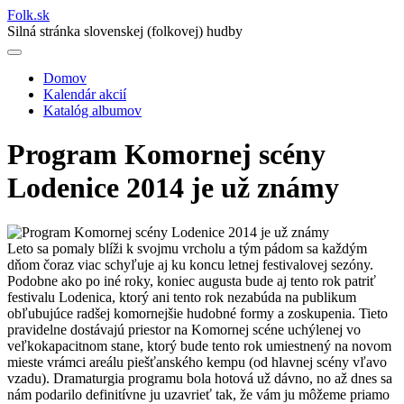
Folk
.
sk
Silná stránka slovenskej (folkovej) hudby
Domov
Kalendár akcií
Main
Katalóg albumov
navigation
Program Komornej scény
Lodenice 2014 je už známy
Leto sa pomaly blíži k svojmu vrcholu a tým pádom sa každým
dňom čoraz viac schyľuje aj ku koncu letnej festivalovej sezóny.
Podobne ako po iné roky, koniec augusta bude aj tento rok patriť
festivalu Lodenica, ktorý ani tento rok nezabúda na publikum
obľubujúce radšej komornejšie hudobné formy a zoskupenia. Tieto
pravidelne dostávajú priestor na Komornej scéne uchýlenej vo
veľkokapacitnom stane, ktorý bude tento rok umiestnený na novom
mieste vrámci areálu piešťanského kempu (od hlavnej scény vľavo
vzadu).
Dramaturgia programu bola hotová už dávno, no až dnes sa
nám podarilo definitívne ju uzavrieť tak, že vám ju môžeme priamo