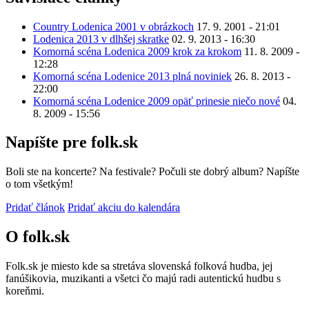
Country Lodenica 2001 v obrázkoch
17. 9. 2001 - 21:01
Lodenica 2013 v dlhšej skratke
02. 9. 2013 - 16:30
Komorná scéna Lodenica 2009 krok za krokom
11. 8. 2009 -
12:28
Komorná scéna Lodenice 2013 plná noviniek
26. 8. 2013 -
22:00
Komorná scéna Lodenice 2009 opäť prinesie niečo nové
04.
8. 2009 - 15:56
Napíšte pre folk.sk
Boli ste na koncerte? Na festivale? Počuli ste dobrý album? Napíšte
o tom všetkým!
Pridať článok
Pridať akciu do kalendára
O folk.sk
Folk.sk je miesto kde sa stretáva slovenská folková hudba, jej
fanúšikovia, muzikanti a všetci čo majú radi autentickú hudbu s
koreňmi.