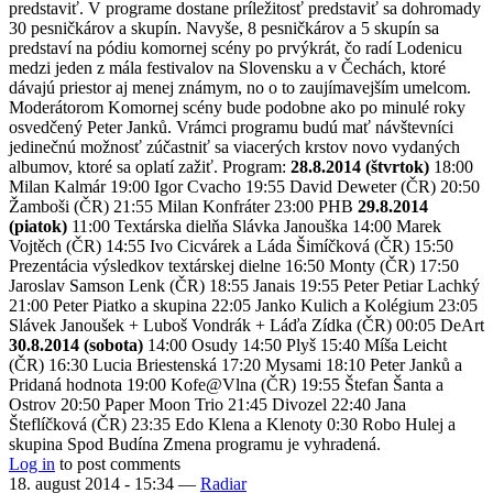
predstaviť. V programe dostane príležitosť predstaviť sa dohromady
30 pesničkárov a skupín. Navyše, 8 pesničkárov a 5 skupín sa
predstaví na pódiu komornej scény po prvýkrát, čo radí Lodenicu
medzi jeden z mála festivalov na Slovensku a v Čechách, ktoré
dávajú priestor aj menej známym, no o to zaujímavejším umelcom.
Moderátorom Komornej scény bude podobne ako po minulé roky
osvedčený Peter Janků. Vrámci programu budú mať návštevníci
jedinečnú možnosť zúčastniť sa viacerých krstov novo vydaných
albumov, ktoré sa oplatí zažiť. Program:
28.8.2014 (štvrtok)
18:00
Milan Kalmár 19:00 Igor Cvacho 19:55 David Deweter (ČR) 20:50
Žamboši (ČR) 21:55 Milan Konfráter 23:00 PHB
29.8.2014
(piatok)
11:00 Textárska dielňa Slávka Janouška 14:00 Marek
Vojtěch (ČR) 14:55 Ivo Cicvárek a Láda Šimíčková (ČR) 15:50
Prezentácia výsledkov textárskej dielne 16:50 Monty (ČR) 17:50
Jaroslav Samson Lenk (ČR) 18:55 Janais 19:55 Peter Petiar Lachký
21:00 Peter Piatko a skupina 22:05 Janko Kulich a Kolégium 23:05
Slávek Janoušek + Luboš Vondrák + Láďa Zídka (ČR) 00:05 DeArt
30.8.2014 (sobota)
14:00 Osudy 14:50 Plyš 15:40 Míša Leicht
(ČR) 16:30 Lucia Briestenská 17:20 Mysami 18:10 Peter Janků a
Pridaná hodnota 19:00 Kofe@Vlna (ČR) 19:55 Štefan Šanta a
Ostrov 20:50 Paper Moon Trio 21:45 Divozel 22:40 Jana
Šteflíčková (ČR) 23:35 Edo Klena a Klenoty 0:30 Robo Hulej a
skupina Spod Budína Zmena programu je vyhradená.
Log in
to post comments
18. august 2014 - 15:34
—
Radiar