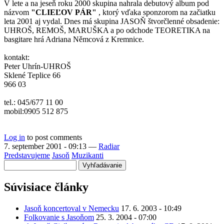
V lete a na jeseň roku 2000 skupina nahrala debutový album pod
názvom
"CLIEĽOV PÁR"
, ktorý vďaka sponzorom na začiatku
leta 2001 aj vydal. Dnes má skupina JASOŇ štvorčlenné obsadenie:
UHROŠ, REMOŠ, MARUŠKA a po odchode TEORETIKA na
basgitare hrá Adriana Němcová z Kremnice.
kontakt:
Peter Uhrín-UHROŠ
Sklené Teplice 66
966 03
tel.: 045/677 11 00
mobil:0905 512 875
Log in
to post comments
7. september 2001 - 09:13
—
Radiar
Predstavujeme
Jasoň
Muzikanti
Vyhľadávanie
Súvisiace články
Jasoň koncertoval v Nemecku
17. 6. 2003 - 10:49
Folkovanie s Jasoňom
25. 3. 2004 - 07:00