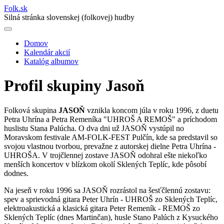
Folk
.
sk
Silná stránka slovenskej (folkovej) hudby
Domov
Kalendár akcií
Main
Katalóg albumov
navigation
Profil skupiny Jasoň
Folková skupina
JASOŇ
vznikla koncom júla v roku 1996, z duetu
Petra Uhrína a Petra Remeníka "UHROŠ A REMOŠ" a príchodom
huslistu Stana Palúcha. O dva dni už JASOŇ vystúpil no
Moravskom festivale AM-FOLK-FEST Pulčín, kde sa predstavil so
svojou vlastnou tvorbou, prevažne z autorskej dielne Petra Uhrína -
UHROŠA. V trojčlennej zostave JASOŇ odohral ešte niekoľko
menších koncertov v blízkom okolí Sklených Teplíc, kde pôsobí
dodnes.
Na jeseň v roku 1996 sa JASOŇ rozrástol na šesťčlennú zostavu:
spev a sprievodná gitara Peter Uhrín - UHROŠ zo Sklených Teplíc,
elektroakustická a klasická gitara Peter Remeník - REMOŠ zo
Sklených Teplíc (dnes Martinčan), husle Stano Palúch z Kysuckého