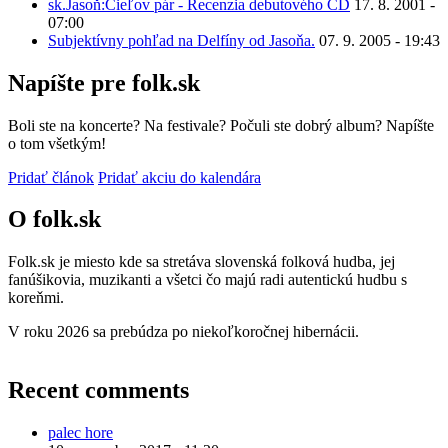
sk.Jasoň:Cieľov pár - Recenzia debutového CD
17. 8. 2001 -
07:00
Subjektívny pohľad na Delfíny od Jasoňa.
07. 9. 2005 - 19:43
Napíšte pre folk.sk
Boli ste na koncerte? Na festivale? Počuli ste dobrý album? Napíšte
o tom všetkým!
Pridať článok
Pridať akciu do kalendára
O folk.sk
Folk.sk je miesto kde sa stretáva slovenská folková hudba, jej
fanúšikovia, muzikanti a všetci čo majú radi autentickú hudbu s
koreňmi.
V roku 2026 sa prebúdza po niekoľkoročnej hibernácii.
Recent comments
palec hore