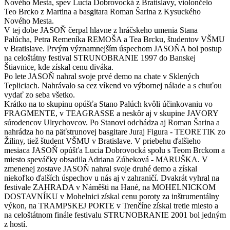
Nového Mesta, spev Lucia Dobrovocká z Bratislavy, violončelo
Teo Brcko z Martina a basgitara Roman Šarina z Kysuckého
Nového Mesta.
V tej dobe JASOŇ čerpal hlavne z hráčskeho umenia Stana
Palúcha, Petra Remeníka REMOŠA a Tea Brcku, študentov VŠMU
v Bratislave. Prvým významnejším úspechom JASOŇA bol postup
na celoštátny festival STRUNOBRANIE 1997 do Banskej
Štiavnice, kde získal cenu diváka.
Po lete JASOŇ nahral svoje prvé demo na chate v Sklených
Tepliciach. Nahrávalo sa cez víkend vo výbornej nálade a s chuťou
vydať zo seba všetko.
Krátko na to skupinu opúšťa Stano Palúch kvôli účinkovaniu vo
FRAGMENTE, v TEAGRASSE a neskôr aj v skupine JAVORY
súrodencov Ulrychovcov. Po Stanovi odchádza aj Roman Šarina a
nahrádza ho na päťstrunovej basgitare Juraj Figura - TEORETIK zo
Žiliny, tiež študent VŠMU v Bratislave. V priebehu ďalšieho
mesiaca JASOŇ opúšťa Lucia Dobrovocká spolu s Teom Brckom a
miesto speváčky obsadila Adriana Zúbeková - MARUŠKA. V
zmenenej zostave JASOŇ nahral svoje druhé demo a získal
niekoľko ďalších úspechov u nás aj v zahraničí. Dvakrát vyhral na
festivale ZAHRADA v Náměšti na Hané, na MOHELNICKOM
DOSTAVNÍKU v Mohelnici získal cenu poroty za inštrumentálny
výkon, na TRAMPSKEJ PORTE v Trenčíne získal tretie miesto a
na celoštátnom finále festivalu STRUNOBRANIE 2001 bol jedným
z hostí.