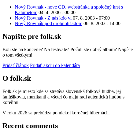
Nový Rownák - nové CD, webstránka a spoločný krst s
Kalumetom
04. 4. 2006 - 00:00
Nový Rownák - Z nás kdo ví
07. 8. 2003 - 07:00
Nový Rownák pod drobnohľadom
06. 8. 2003 - 14:00
Napíšte pre folk.sk
Boli ste na koncerte? Na festivale? Počuli ste dobrý album? Napíšte
o tom všetkým!
Pridať článok
Pridať akciu do kalendára
O folk.sk
Folk.sk je miesto kde sa stretáva slovenská folková hudba, jej
fanúšikovia, muzikanti a všetci čo majú radi autentickú hudbu s
koreňmi.
V roku 2026 sa prebúdza po niekoľkoročnej hibernácii.
Recent comments