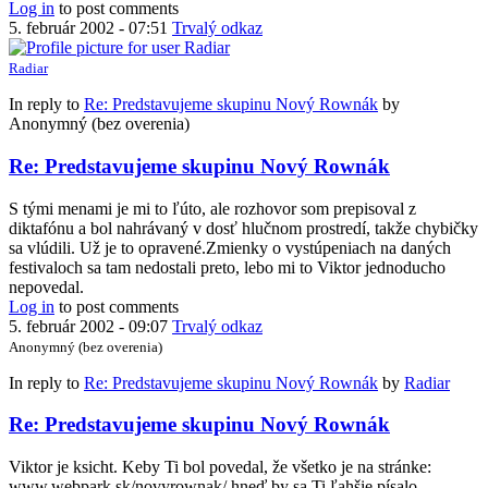
Log in
to post comments
5. február 2002 - 07:51
Trvalý odkaz
Radiar
In reply to
Re: Predstavujeme skupinu Nový Rownák
by
Anonymný (bez overenia)
Re: Predstavujeme skupinu Nový Rownák
S tými menami je mi to ľúto, ale rozhovor som prepisoval z
diktafónu a bol nahrávaný v dosť hlučnom prostredí, takže chybičky
sa vlúdili. Už je to opravené.Zmienky o vystúpeniach na daných
festivaloch sa tam nedostali preto, lebo mi to Viktor jednoducho
nepovedal.
Log in
to post comments
5. február 2002 - 09:07
Trvalý odkaz
Anonymný (bez overenia)
In reply to
Re: Predstavujeme skupinu Nový Rownák
by
Radiar
Re: Predstavujeme skupinu Nový Rownák
Viktor je ksicht. Keby Ti bol povedal, že všetko je na stránke:
www.webpark.sk/novyrownak/ hneď by sa Ti ľahšie písalo.