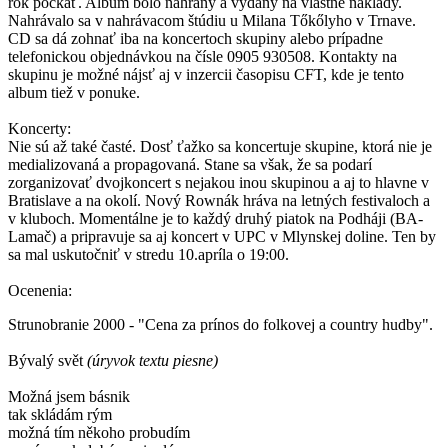
rok počkať. Album bolo nahraný a vydaný na vlastné náklady.
Nahrávalo sa v nahrávacom štúdiu u Milana Tőkőlyho v Trnave.
CD sa dá zohnať iba na koncertoch skupiny alebo prípadne
telefonickou objednávkou na čísle 0905 930508. Kontakty na
skupinu je možné nájsť aj v inzercii časopisu CFT, kde je tento
album tiež v ponuke.
Koncerty:
Nie sú až také časté. Dosť ťažko sa koncertuje skupine, ktorá nie je
medializovaná a propagovaná. Stane sa však, že sa podarí
zorganizovať dvojkoncert s nejakou inou skupinou a aj to hlavne v
Bratislave a na okolí. Nový Rownák hráva na letných festivaloch a
v kluboch. Momentálne je to každý druhý piatok na Podháji (BA-
Lamač) a pripravuje sa aj koncert v UPC v Mlynskej doline. Ten by
sa mal uskutočniť v stredu 10.apríla o 19:00.
Ocenenia:
Strunobranie 2000 - "Cena za prínos do folkovej a country hudby".
Bývalý svět
(úryvok textu piesne)
Možná jsem básnik
tak skládám rým
možná tím někoho probudím