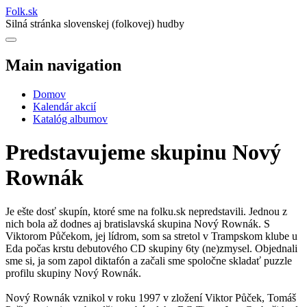
Folk
.
sk
Silná stránka slovenskej (folkovej) hudby
Main navigation
Domov
Kalendár akcií
Katalóg albumov
Predstavujeme skupinu Nový
Rownák
Je ešte dosť skupín, ktoré sme na folku.sk nepredstavili. Jednou z
nich bola až dodnes aj bratislavská skupina Nový Rownák. S
Viktorom Půčekom, jej lídrom, som sa stretol v Trampskom klube u
Eda počas krstu debutového CD skupiny 6ty (ne)zmysel. Objednali
sme si, ja som zapol diktafón a začali sme spoločne skladať puzzle
profilu skupiny Nový Rownák.
Nový Rownák vznikol v roku 1997 v zložení Viktor Půček, Tomáš