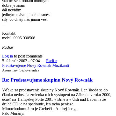
vracím se k dobám minulým
dobře je znám
dál nevidím
jediným mávnutím chci smést
sily, co chtějí nás jinam vést
....
Kontakt:
mobil: 0905 930508
Radiar
Log in
to post comments
5. február 2002 - 07:04
—
Radiar
Predstavujeme
Nový Rownák
Muzikanti
Anonymný (bez overenia)
Re: Predstavujeme skupinu Nový Rownák
Vďaka za predstavenie skupiny Nový Rownák. Len škoda sa do
článku nedostala zmienka o ich vystúpení na Záhrade v roku 2000,
účasť na Trampskej Porte 2001 v Brne a v Ústí nad Labem a že
druhé CD je na spadnutie, len treba peniaze.
Mimochodom: Jaro je Grebeči a Andrej Jeriga
Palo Murányi