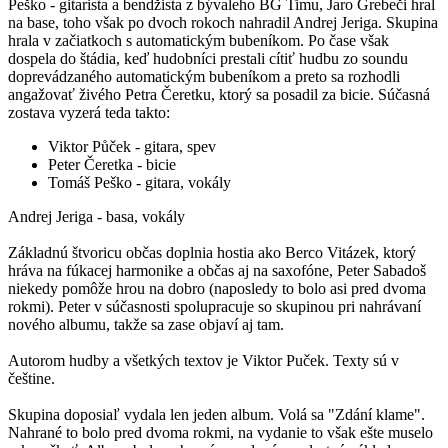
Peško - gitarista a bendžista z bývaleho BG Timu, Jaro Grebeči hral
na base, toho však po dvoch rokoch nahradil Andrej Jeriga. Skupina
hrala v začiatkoch s automatickým bubeníkom. Po čase však
dospela do štádia, keď hudobníci prestali cítiť hudbu zo soundu
doprevádzaného automatickým bubeníkom a preto sa rozhodli
angažovať živého Petra Čeretku, ktorý sa posadil za bicie. Súčasná
zostava vyzerá teda takto:
Viktor Půček - gitara, spev
Peter Čeretka - bicie
Tomáš Peško - gitara, vokály
Andrej Jeriga - basa, vokály
Základnú štvoricu občas doplnia hostia ako Berco Vitázek, ktorý
hráva na fúkacej harmonike a občas aj na saxofóne, Peter Sabadoš
niekedy pomôže hrou na dobro (naposledy to bolo asi pred dvoma
rokmi). Peter v súčasnosti spolupracuje so skupinou pri nahrávaní
nového albumu, takže sa zase objaví aj tam.
Autorom hudby a všetkých textov je Viktor Puček. Texty sú v
češtine.
Skupina doposiaľ vydala len jeden album. Volá sa "Zdání klame".
Nahrané to bolo pred dvoma rokmi, na vydanie to však ešte muselo