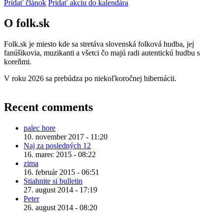
Pridať článok
Pridať akciu do kalendára
O folk.sk
Folk.sk je miesto kde sa stretáva slovenská folková hudba, jej
fanúšikovia, muzikanti a všetci čo majú radi autentickú hudbu s
koreňmi.
V roku 2026 sa prebúdza po niekoľkoročnej hibernácii.
Recent comments
palec hore
10. november 2017 - 11:20
Naj za posledných 12
16. marec 2015 - 08:22
zima
16. február 2015 - 06:51
Stiahnite si bulletin
27. august 2014 - 17:19
Peter
26. august 2014 - 08:20