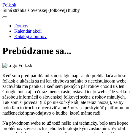
Folk
.
sk
Silná stránka slovenskej (folkovej) hudby
Domov
Kalendár akcií
Main
Katalóg albumov
navigation
Prebúdzame sa...
Keď som pred pár dňami z nostalgie napísal do prehliadača adresu
folk.sk a ukázala sa mi len chybová stránka o neexistujúcom webe,
zachvátila ma panika. I keď sem pekných pár rokov chodil už len
Google bot a aj to čoraz menej často, ostával tento web stále veľkou
zásobou informácií o slovenskej folkovej scéne z rokov minulých.
Tak som si povedal (už po niekoľký krát, ale teraz naozaj), že by
bolo fajn to trochu občerstviť a možno zase poskytnúť platformu pre
nadšenecké spravodajstvo o hudbe, ktorú máme radi.
Na pôvodnom webe to už totiž nešlo ani technicky, bolo tam kopec
problémov súvisiacich s jeho technologickým zastaraním. Vyrobil