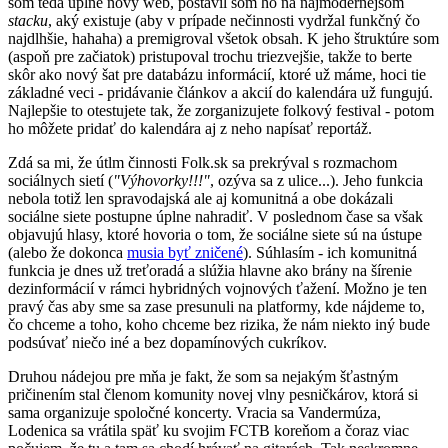
som teda úplne nový web, postavil som ho na najmodernejšom
stacku
, aký existuje (aby v prípade nečinnosti vydržal funkčný čo
najdlhšie, hahaha) a premigroval všetok obsah. K jeho štruktúre som
(aspoň pre začiatok) pristupoval trochu triezvejšie, takže to berte
skôr ako nový šat pre databázu informácií, ktoré už máme, hoci tie
základné veci - pridávanie článkov a akcií do kalendára už fungujú.
Najlepšie to otestujete tak, že zorganizujete folkový festival - potom
ho môžete pridať do kalendára aj z neho napísať reportáž.
Zdá sa mi, že útlm činnosti Folk.sk sa prekrýval s rozmachom
sociálnych sietí (
"Výhovorky!!!"
, ozýva sa z ulice...). Jeho funkcia
nebola totiž len spravodajská ale aj komunitná a obe dokázali
sociálne siete postupne úplne nahradiť. V poslednom čase sa však
objavujú hlasy, ktoré hovoria o tom, že sociálne siete sú na ústupe
(alebo že dokonca
musia byť zničené
). Súhlasím - ich komunitná
funkcia je dnes už treťoradá a slúžia hlavne ako brány na šírenie
dezinformácií v rámci hybridných vojnových ťažení. Možno je ten
pravý čas aby sme sa zase presunuli na platformy, kde nájdeme to,
čo chceme a toho, koho chceme bez rizika, že nám niekto iný bude
podsúvať niečo iné a bez dopamínových cukríkov.
Druhou nádejou pre mňa je fakt, že som sa nejakým šťastným
pričinením stal členom komunity novej vlny pesničkárov, ktorá si
sama organizuje spoločné koncerty. Vracia sa Vandermúza,
Lodenica sa vrátila späť ku svojim FCTB koreňom a čoraz viac