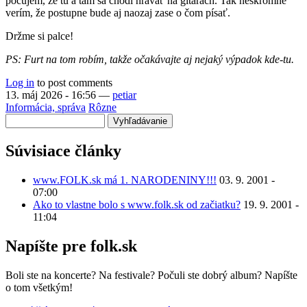
počujem, že tu a tam sa chodí hrávať na gitarách. Tak neskromne
verím, že postupne bude aj naozaj zase o čom písať.
Držme si palce!
PS: Furt na tom robím, takže očakávajte aj nejaký výpadok kde-tu.
Log in
to post comments
13. máj 2026 - 16:56
—
petiar
Informácia, správa
Rôzne
Vyhľadávanie
Súvisiace články
www.FOLK.sk má 1. NARODENINY!!!
03. 9. 2001 -
07:00
Ako to vlastne bolo s www.folk.sk od začiatku?
19. 9. 2001 -
11:04
Napíšte pre folk.sk
Boli ste na koncerte? Na festivale? Počuli ste dobrý album? Napíšte
o tom všetkým!