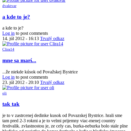
dvaktvar
a kde to je?
a kde to je?
Log in
to post comments
14. júl 2012 - 16:13
Trvalý odkaz
Clira14
In
mne sa marí...
reply
to
...že niekde kúsok od Považskej Bystrice
a
Log in
to post comments
kde
23. júl 2012 - 20:10
Trvalý odkaz
to
je?
oli
by
dvaktvar
tak tak
je to v zastrcenej dedinke kusok od Povazskej Bystrice. hrali sme
tam pred 2-3 rokmi a je to velmi prijemny viac-menej country
festivalik. zvlastnostou je, ze cely cas, burka-neburka bolo stale plne