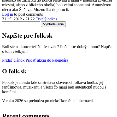
hladisko od zaciatku do konca festivalu a ludia v hladisku (zvaccsa
miestni, alebo z blizkeho okolia) boli velmi spontanni. Atmosferou
nieco ako Šuňava. Mozno iba doporucit.
Log in
to post comments
31. júl 2012 - 21:22
Trvalý odkaz
Vyhľadávanie
Napíšte pre folk.sk
Boli ste na koncerte? Na festivale? Počuli ste dobrý album? Napíšte
o tom všetkým!
Pridať článok
Pridať akciu do kalendára
O folk.sk
Folk.sk je miesto kde sa stretáva slovenská folková hudba, jej
fanúšikovia, muzikanti a všetci čo majú radi autentickú hudbu s
koreňmi.
V roku 2026 sa prebúdza po niekoľkoročnej hibernácii.
Recent comments