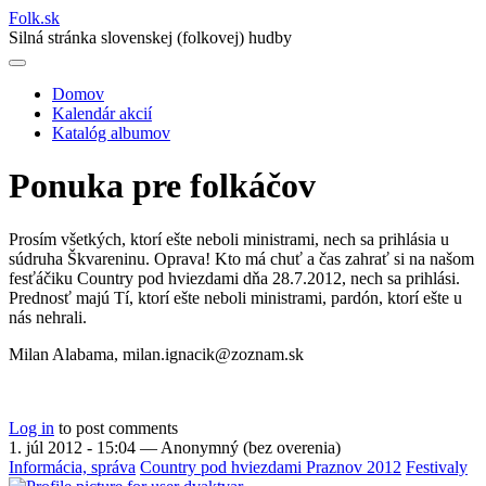
Folk
.
sk
Silná stránka slovenskej (folkovej) hudby
Domov
Kalendár akcií
Main
Katalóg albumov
navigation
Ponuka pre folkáčov
Prosím všetkých, ktorí ešte neboli ministrami, nech sa prihlásia u
súdruha Škvareninu. Oprava! Kto má chuť a čas zahrať si na našom
fesťáčiku Country pod hviezdami dňa 28.7.2012, nech sa prihlási.
Prednosť majú Tí, ktorí ešte neboli ministrami, pardón, ktorí ešte u
nás nehrali.
Milan Alabama, milan.ignacik@zoznam.sk
Log in
to post comments
1. júl 2012 - 15:04
—
Anonymný (bez overenia)
Informácia, správa
Country pod hviezdami Praznov 2012
Festivaly