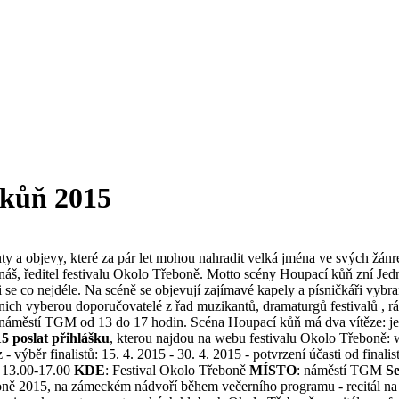
 kůň 2015
nty a objevy, které za pár let mohou nahradit velká jména ve svých žánr
rnáš, ředitel festivalu Okolo Třeboně. Motto scény Houpací kůň zní Jedn
 se co nejdéle. Na scéně se objevují zajímavé kapely a písničkáři vybra
 nich vyberou doporučovatelé z řad muzikantů, dramaturgů festivalů , rád
 náměstí TGM od 13 do 17 hodin. Scéna Houpací kůň má dva vítěze: jed
5 poslat přihlášku
, kterou najdou na webu festivalu Okolo Třeboně:
výběr finalistů: 15. 4. 2015 - 30. 4. 2015 - potvrzení účasti od finalis
, 13.00-17.00
KDE
: Festival Okolo Třeboně
MÍSTO
: náměstí TGM
Se
oně 2015, na zámeckém nádvoří během večerního programu - recitál n