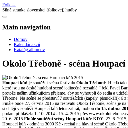
Folk
.
sk
Silná stránka slovenskej (folkovej) hudby
Main navigation
Domov
Kalendár akcií
Katalóg albumov
Okolo Třeboně - scéna Houpací
Houpací kůň
je soutěžní scéna festivalu
Okolo Třeboně
. Hledá tale
které jsou na české hudební scéně jedinečně rozsáhlé,“ řekl Pavel Ba
protože našim účinkujícím přejeme, aby se vyhoupli do sedla a udrželi
Třeboně. Na scéně se představí 7 soutěžících (kapely, písničkáři): 6 z
Finále bude 27. června 2015 na festivalu Okolo Třeboně, scéna je na
si chtějí v soutěži Houpací kůň letos zahrát, mohou
do 15. dubna 201
podání přihlášek: 1. 10. 2014 - 15. 4. 2015 přes www.okolotrebone.cz - 
20. 6. 2015
Finále soutěžní scény Houpací kůň
:
KDY
: 27. 6. 2015
Houpací kůň - odměna 3000 Kč - recitál na hlavní scéně Okolo Třeb