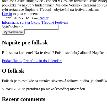
rozhlase České Budějovice - koncert v Českém rozhlase České Budějovi
poukázka na nákup v hudebninách Melodie Voříšek - zařazení do vysílá
rybí restaurace Šupina v Třeboni - ubytování na festivalu zdarma
Log in
to post comments
1. apríl 2015 - 16:13
—
Radiar
Informácia, správa
Okolo Třeboně
Festivaly
Vyhľadávanie
Napíšte pre folk.sk
Boli ste na koncerte? Na festivale? Počuli ste dobrý album? Napíšte 
Pridať článok
Pridať akciu do kalendára
O folk.sk
Folk.sk je miesto kde sa stretáva slovenská folková hudba, jej fanúši
V roku 2026 sa prebúdza po niekoľkoročnej hibernácii.
Recent comments