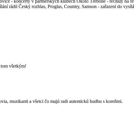
ce - koncerty v partnerských klubech Okolo Třeboně - recitály na fest
ní rádií Český rozhlas, Proglas, Country, Samson - zařazení do vysílán
o tom všetkým!
kovia, muzikanti a všetci čo majú radi autentickú hudbu s koreňmi.