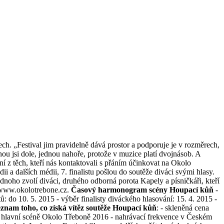
ech. „Festival jim pravidelně dává prostor a podporuje je v rozměrech,
ou jsi dole, jednou nahoře, protože v muzice platí dvojnásob. A
ní z těch, kteří nás kontaktovali s přáním účinkovat na Okolo
ii a dalších médii, 7. finalistu pošlou do soutěže diváci svými hlasy.
noho zvolí diváci, druhého odborná porota Kapely a písničkáři, kteří
 www.okolotrebone.cz.
Časový harmonogram scény Houpací kůň
-
tů: do 10. 5. 2015 - výběr finalisty diváckého hlasování: 15. 4. 2015 -
znam toho, co získá vítěz soutěže Houpací kůň
: - skleněná cena
a hlavní scéně Okolo Třeboně 2016 - nahrávací frekvence v Českém