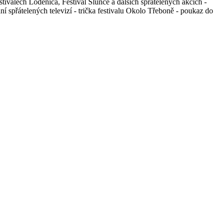
ivalech Lodenica, Festival Slunce a dalších spřátelených akcích -
í spřátelených televizí - trička festivalu Okolo Třeboně - poukaz do