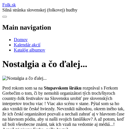
Folk
.
sk
Silná stránka slovenskej (folkovej) hudby
Main navigation
Domov
Kalendár akcií
Katalóg albumov
Nostalgia a čo ďalej...
Pred rokom som sa na
Stupavskom širáku
rozprával s Ferkom
Grebečim o tom, či by nemohli organizátori tých troch/štyroch
country-folk festivalov na Slovensku urobiť pre slovenských
interpretov trochu viac ! Viac ako scénu v stane. Pýtal som sa ho
ako vznikli tie české hviezdy. Nevznikli náhodou, okrem iného tak,
že ich českí organizátori pozvali a nechali zahrať aj v hlavnom čase
na hlavnom pódiu, aby si našli svojich fanúšikov? A až potom, keď
už boli všeobecne známi, tak ich vzali na vedomie aj médiá...!