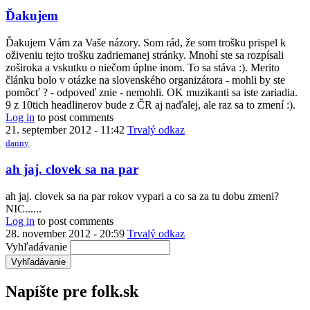
Ďakujem
Ďakujem Vám za Vaše názory. Som rád, že som trošku prispel k
oživeniu tejto trošku zadriemanej stránky. Mnohí ste sa rozpísali
zoširoka a vskutku o niečom úplne inom. To sa stáva :). Merito
článku bolo v otázke na slovenského organizátora - mohli by ste
pomôcť ? - odpoveď znie - nemohli. OK muzikanti sa iste zariadia.
9 z 10tich headlinerov bude z ČR aj naďalej, ale raz sa to zmení :).
Log in
to post comments
21. september 2012 - 11:42
Trvalý odkaz
danny
ah jaj. clovek sa na par
ah jaj. clovek sa na par rokov vypari a co sa za tu dobu zmeni?
NIC......
Log in
to post comments
28. november 2012 - 20:59
Trvalý odkaz
Vyhľadávanie
Napíšte pre folk.sk