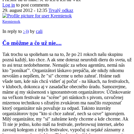
Log in
to post comments
29. august 2012 - 12:35
Trvalý odkaz
Kremienok
In reply to
:-))
by
cali
Čo môžme a čo už nie....
Tak trochu sa spolieham sa na to, že po 21 rokoch našu skupinu
pozná každý, kto chce. A ak sme doteraz neurobili dieru do sveta, už
to asi teraz nedobehneme. Nemajúc za sebou agentúru, nemá nás
kto "ponúkať". Organizátori láskavo prepáčia, ale nikdy nikomu
nevolám a nepíšem, že "si" chceme u neho zahrať. Hráme radi
všade tam, kde nás chcú vidieť aj počuť - na lúkach, na festivaloch,
v kluboch, dokonca aj v zasadačke obecného úradu. Samozrejme,
máme aj my skúsenosti s ignorantstvom organizátorov. Účinkovanie
na veľkom festivale na "scéne" pri stánkoch s pivom, ozvučenej
mizernou technikou s ožratým zvukárom ma naučilo rozpoznať
ktorý organizátor nás považuje za odpad. Takisto inzeráty
organizátorov typu "kto si chce zahrať, nech sa ozve" ignorujem.
Milý organizátor, my "si" zahráme kedy chceme a kde chceme. Ak
Ti nie je jedno, koho máš na festivale, prebrowsuj internet, alebo
zavoalj kolegom z iných festivalov, vypočuj si nejaké záznamy z