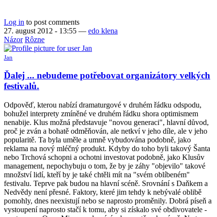
Log in
to post comments
27. august 2012 - 13:55
—
edo klena
Názor
Rôzne
Jan
Ďalej ... nebudeme potřebovat organizátory velkých
festivalů.
Odpověď, kterou nabízí dramaturgové v druhém řádku odspodu,
bohužel interprety zmíněné ve druhém řádku shora optimismem
nenabije. Klus možná představuje "novou generaci", hlavní důvod,
proč je zván a bohatě odměňován, ale netkví v jeho díle, ale v jeho
popularitě. Ta byla uměle a umně vybudována podobně, jako
reklama na nový mléčný produkt. Kdyby do toho byli takový Šanta
nebo Trchová schopni a ochotni investovat podobně, jako Klusův
management, nepochybuju o tom, že by je záhy "objevilo" takové
množství lidí, kteří by je také chtěli mít na "svém oblíbeném"
festivalu. Teprve pak budou na hlavní scéně. Srovnání s Daňkem a
Nedvědy není přesné. Faktory, které jim tehdy k nebývalé oblibě
pomohly, dnes neexistují nebo se naprosto proměnily. Dobrá píseň a
vystoupení naprosto stačí k tomu, aby si získalo své obdivovatele -