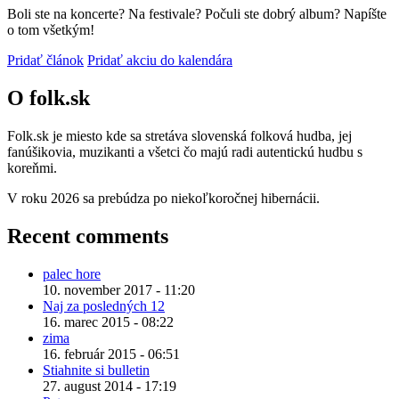
Boli ste na koncerte? Na festivale? Počuli ste dobrý album? Napíšte
o tom všetkým!
Pridať článok
Pridať akciu do kalendára
O folk.sk
Folk.sk je miesto kde sa stretáva slovenská folková hudba, jej
fanúšikovia, muzikanti a všetci čo majú radi autentickú hudbu s
koreňmi.
V roku 2026 sa prebúdza po niekoľkoročnej hibernácii.
Recent comments
palec hore
10. november 2017 - 11:20
Naj za posledných 12
16. marec 2015 - 08:22
zima
16. február 2015 - 06:51
Stiahnite si bulletin
27. august 2014 - 17:19