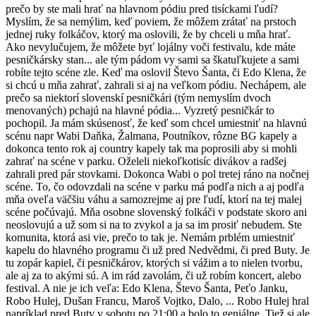
prečo by ste mali hrať na hlavnom pódiu pred tisíckami ľudí?
Myslím, že sa nemýlim, keď poviem, že môžem zrátať na prstoch
jednej ruky folkáčov, ktorý ma oslovili, že by chceli u mňa hrať.
Ako nevylučujem, že môžete byť lojálny voči festivalu, kde máte
pesničkársky stan... ale tým pádom vy sami sa škatuľkujete a sami
robíte tejto scéne zle. Keď ma oslovil Števo Šanta, či Edo Klena, že
si chcú u mňa zahrať, zahrali si aj na veľkom pódiu. Nechápem, ale
prečo sa niektorí slovenskí pesničkári (tým nemyslím dvoch
menovaných) pchajú na hlavné pódia... Vyzretý pesničkár to
pochopil. Ja mám skúsenosť, že keď som chcel umiestniť na hlavnú
scénu napr Wabi Daňka, Žalmana, Poutníkov, rôzne BG kapely a
dokonca tento rok aj country kapely tak ma poprosili aby si mohli
zahrať na scéne v parku. Oželeli niekoľkotisíc divákov a radšej
zahrali pred pár stovkami. Dokonca Wabi o pol tretej ráno na nočnej
scéne. To, čo odovzdali na scéne v parku má podľa nich a aj podľa
mňa oveľa väčšiu váhu a samozrejme aj pre ľudí, ktorí na tej malej
scéne počúvajú. Mňa osobne slovenský folkáči v podstate skoro ani
neoslovujú a už som si na to zvykol a ja sa im prosiť nebudem. Ste
komunita, ktorá asi vie, prečo to tak je. Nemám prblém umiestniť
kapelu do hlavného programu či už pred Nedvědmi, či pred Buty. Je
tu zopár kapiel, či pesničkárov, ktorých si vážim a to nielen tvorbu,
ale aj za to akými sú. A im rád zavolám, či už robím koncert, alebo
festival. A nie je ich veľa: Edo Klena, Števo Šanta, Peťo Janku,
Robo Hulej, Dušan Francu, Maroš Vojtko, Dalo, ... Robo Hulej hral
napríklad pred Buty v sobotu po 21:00 a bolo to geniálne. Tiež si ale