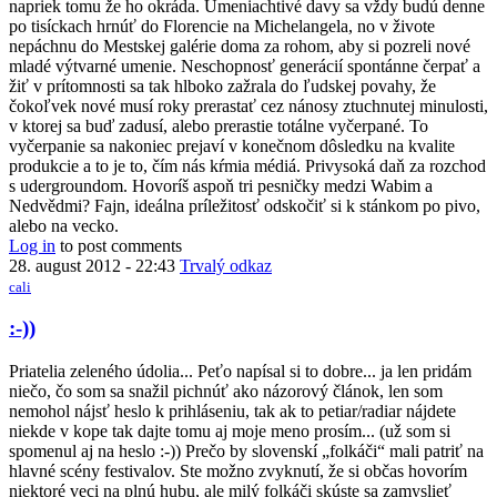
napriek tomu že ho okráda. Umeniachtivé davy sa vždy budú denne
po tisíckach hrnúť do Florencie na Michelangela, no v živote
nepáchnu do Mestskej galérie doma za rohom, aby si pozreli nové
mladé výtvarné umenie. Neschopnosť generácií spontánne čerpať a
žiť v prítomnosti sa tak hlboko zažrala do ľudskej povahy, že
čokoľvek nové musí roky prerastať cez nánosy ztuchnutej minulosti,
v ktorej sa buď zadusí, alebo prerastie totálne vyčerpané. To
vyčerpanie sa nakoniec prejaví v konečnom dôsledku na kvalite
produkcie a to je to, čím nás kŕmia médiá. Privysoká daň za rozchod
s udergroundom. Hovoríš aspoň tri pesničky medzi Wabim a
Nedvědmi? Fajn, ideálna príležitosť odskočiť si k stánkom po pivo,
alebo na vecko.
Log in
to post comments
28. august 2012 - 22:43
Trvalý odkaz
cali
:-))
Priatelia zeleného údolia... Peťo napísal si to dobre... ja len pridám
niečo, čo som sa snažil pichnúť ako názorový článok, len som
nemohol nájsť heslo k prihláseniu, tak ak to petiar/radiar nájdete
niekde v kope tak dajte tomu aj moje meno prosím... (už som si
spomenul aj na heslo :-)) Prečo by slovenskí „folkáči“ mali patriť na
hlavné scény festivalov. Ste možno zvyknutí, že si občas hovorím
niektoré veci na plnú hubu, ale milý folkáči skúste sa zamyslieť