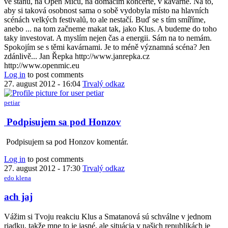
ve stanu, na Open Micu, na domácím koncertě, v kavárně. Na to,
aby si taková osobnost sama o sobě vydobyla místo na hlavních
scénách velkých festivalů, to ale nestačí. Buď se s tím smíříme,
anebo ... na tom začneme makat tak, jako Klus. A budeme do toho
taky investovat. A myslím nejen čas a energii. Sám na to nemám.
Spokojím se s těmi kavárnami. Je to méně významná scéna? Jen
zdánlivě... Jan Řepka http://www.janrepka.cz
http://www.openmic.eu
Log in
to post comments
27. august 2012 - 16:04
Trvalý odkaz
petiar
Podpisujem sa pod Honzov
Podpisujem sa pod Honzov komentár.
Log in
to post comments
27. august 2012 - 17:30
Trvalý odkaz
edo klena
ach jaj
Vážim si Tvoju reakciu Klus a Smatanová sú schválne v jednom
riadku, takže mne to je jasné, ale situácia v našich republikách je