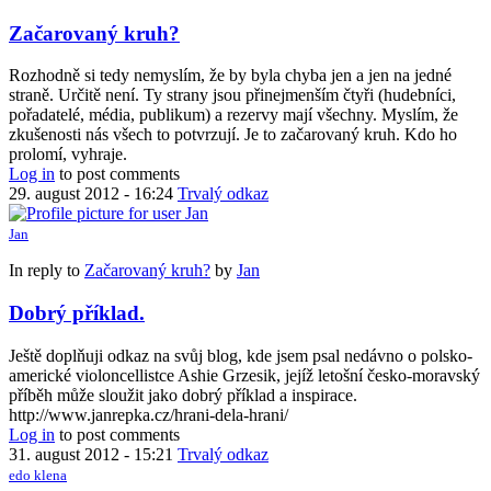
Začarovaný kruh?
Rozhodně si tedy nemyslím, že by byla chyba jen a jen na jedné
straně. Určitě není. Ty strany jsou přinejmenším čtyři (hudebníci,
pořadatelé, média, publikum) a rezervy mají všechny. Myslím, že
zkušenosti nás všech to potvrzují. Je to začarovaný kruh. Kdo ho
prolomí, vyhraje.
Log in
to post comments
29. august 2012 - 16:24
Trvalý odkaz
Jan
In reply to
Začarovaný kruh?
by
Jan
Dobrý příklad.
Ještě doplňuji odkaz na svůj blog, kde jsem psal nedávno o polsko-
americké violoncellistce Ashie Grzesik, jejíž letošní česko-moravský
příběh může sloužit jako dobrý příklad a inspirace.
http://www.janrepka.cz/hrani-dela-hrani/
Log in
to post comments
31. august 2012 - 15:21
Trvalý odkaz
edo klena