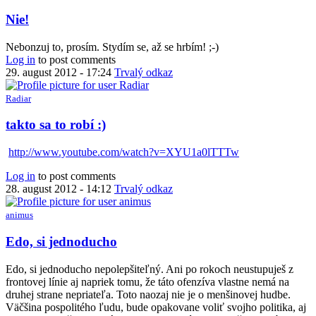
Nie!
Nebonzuj to, prosím. Stydím se, až se hrbím! ;-)
Log in
to post comments
29. august 2012 - 17:24
Trvalý odkaz
Radiar
takto sa to robí :)
http://www.youtube.com/watch?v=XYU1a0lTTTw
Log in
to post comments
28. august 2012 - 14:12
Trvalý odkaz
animus
Edo, si jednoducho
Edo, si jednoducho nepolepšiteľný. Ani po rokoch neustupuješ z
frontovej línie aj napriek tomu, že táto ofenzíva vlastne nemá na
druhej strane nepriateľa. Toto naozaj nie je o menšinovej hudbe.
Väčšina pospolitého ľudu, bude opakovane voliť svojho politika, aj