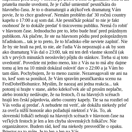
priatelia musíte uvedomi, že je ťažké umiestniť pesničkára do
hlavného času. Je to o dramaturgii a akýkoľvek dramaturg Vám
povie, že to chce gradovať. Nemám problém dať 30 ročnú country
kapelu o 17:00 a aj som dal. Ale pesničkár pokiaľ to nie je fakt
osobnosť že to dokáže predať 6 tisicovemu publiku. Nemá čo robiť
v hlavnom čase. Jednoducho pre to, lebo bude hrať pred prázdnym
publikom. Ak plačete, že ste na hlavnom pódiu pred poloprázdnym
hľadiskom... tak je to preto, že to hľadisko ešte neviete zaplniť. Nie
že by ste hrali na prd, to nie, ale ľudia Vás nepoznajú a ak by som
ako dramaturg Vás dal o 23:00, tak mi ten deň vlastne skončil (ak
ich v prvých minutách neoslovíte) pôjdu do stánkov. Treba si aj toto
uvedomiť. Povedzte mi jedno meno, kto z Vás na to má aby dajme
tomu aj len na 10 minút dokázal osloviť dav o 22:00 a ja Vám ho
tam dám. Pochybujem, že to meno zaznie. Nezareagovali ste ani na
to, keď som sa ponúkol, že Vám spravím pesničkarsku scenu na
FestDobréBohunice. Myslím, že naozaj ani jedna reakcia... tak
potomj si hrajte v stane, alebo kdekoľvek ale už prosím neplačte,
alebo ironicky nedávajte, že na festoch, či na hlavných scénach
hrajú len českí páprdovia, alebo country kapely. Tie sa na rozdiel od
Vás vedia aj predať. A nebudete mi veriť, ale dokážu niekedy prísť
za oveľa nižší honorár ako požadujú niektorí z Vás. To, ak
slovenskí folkáči nehrajú na hlavných scénach v hlavnom čase na
veľkých festoch je len a len chyba slovenských folkáčov. Nie
organizátorov. Budem rád, keď ma niekedy presvedčíte o opaku.
Priestor na to máte. Je to len a len na Vás.