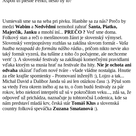
Aspoň tri piesne Ferko, nešlo by to?
Usmievali sme sa na seba pri pivku. Hanbíte sa za nás? Prečo by
medzi
Wabim
a
Nedvědmi
nemohol zahrať
Šanta, Piatko,
Majerčík, Janku
a mnohí iní...
PREČO ?
Veď sme doma.
Folkový stan a reči o menšinovom žánri je slovenský výmysel.
Slovenský verejnoprávny rozhlas sa zaklína slovom formát -
Vaša
hudba nezapadá do formátu nášho rádia
-, pričom nikto nevie ako
taký formát vyzerá, iba tušíme z toho čo počujeme, ale nechceme
veriť :). A slovenské festivaly sa zaklínajú komerčnými pravidlami
vďaka ktorým sa musia hrať na festivale iba hity.
Nie je ochota ani
odvaha
ukázať ľuďom nové tváre - všade vládne nostalgia. Hnutie
za ešte krajšie spomienky - Promovaní inženýři :), Lojzo a tak...
Michal David a Dalibor Janda sú asi len otázkou času :). Pýtal som
sa vtedy Fera okrem iného aj na to, o čom budú festivaly za pár
rokov, lebo niektorí interpréti už sú v pokročilom veku..., zdá sa, že
odpoveď už prichádza, naznačuje ju tohtoročná Lodenica, kde sa
nám predstaví mladá krv, česká stár
Tomáš Klus
a slovenská
country folková speváčka
Zuzana Smatanová
:).