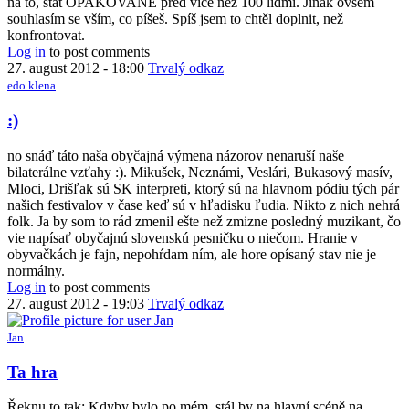
na to, stát OPAKOVANĚ před více než 100 lidmi. Jinak ovšem
souhlasím se vším, co píšeš. Spíš jsem to chtěl doplnit, než
konfrontovat.
Log in
to post comments
27. august 2012 - 18:00
Trvalý odkaz
edo klena
:)
no snáď táto naša obyčajná výmena názorov nenaruší naše
bilaterálne vzťahy :). Mikušek, Neznámi, Veslári, Bukasový masív,
Mloci, Drišľak sú SK interpreti, ktorý sú na hlavnom pódiu tých pár
našich festivalov v čase keď sú v hľadisku ľudia. Nikto z nich nehrá
folk. Ja by som to rád zmenil ešte než zmizne posledný muzikant, čo
vie napísať obyčajnú slovenskú pesničku o niečom. Hranie v
obyvačkách je fajn, nepohŕdam ním, ale hore opísaný stav nie je
normálny.
Log in
to post comments
27. august 2012 - 19:03
Trvalý odkaz
Jan
Ta hra
Řeknu to tak: Kdyby bylo po mém, stál by na hlavní scéně na