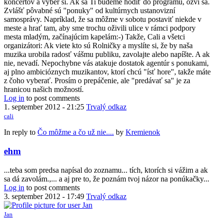
koncertov a vyber si. Ak sa Ti budeme hodiť do programu, ozvi sa.
Zvlášť pôvabné sú "ponuky" od kultúrnych ustanovizní
samosprávy. Napríklad, že sa môžme v sobotu postaviť niekde v
meste a hrať tam, aby sme trochu oživili ulice v rámci podpory
mesta mladým, začínajúcim kapelám:-) Takže, Cali a všetci
organizátori: Ak viete kto sú Rolničky a myslíte si, že by naša
muzika urobila radosť vášmu publiku, zavolajte alebo napíšte. A ak
nie, nevadí. Nepochybne vás atakuje dostatok agentúr s ponukami,
aj plno ambicióznych muzikantov, ktorí chcú "ísť hore", takže máte
z čoho vyberať. Prosím o prepáčenie, ale "predávať sa" je za
hranicou našich možností.
Log in
to post comments
1. september 2012 - 21:25
Trvalý odkaz
cali
In reply to
Čo môžme a čo už nie....
by
Kremienok
ehm
...teba som predsa napísal do zoznamu... tích, ktorích si vážim a ak
sa dá zavolám.,... a aj pre to, že poznám tvoj názor na ponúkačky...
Log in
to post comments
3. september 2012 - 17:49
Trvalý odkaz
Jan