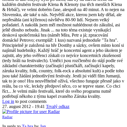
každém druhém festivale Klena & Klenoty (na těch menších Klena
& Hrbáč), ve velmi dobrém čase, alespoň na 40 minut. A to nejen na
Slovensku, ale také u nás. Největší akce, kterou jsem kdy dělal, ale
nepřesáhla (ani kýženou) návštěvu 80-90 lidí. Nejsem velký
pořadatel. A nakolik jsem měl možnost nahlédnout do zákulisí, asi
ještě dlouho nebudu. Jinak ... na toto téma existuje vynikající
desková společenská hra (námět Míra, Petr a já; zpracování
domácké Petrovo; exemplář: 1 kus) nazvaná jednoduše "Ta hra".
Principielně je založená na hře Dostihy a sázky, ovšem místo koní si
najímáš hudebníky. Každý hráč je koncertní agent a jeho úkolem je
zajistit, aby jeho svěřenci získali co nejvíce koncertních zkušeností
(tedy hráli na festivalech). Umělci jsou rozčleněni do stájí podle své
základní charakteristiky (začínající písničkáři, začínající kapely,
záruka kvality, folk, country, folk-rock a absolutní kult) a podle toho
jsou také žádáni jednotlivými festivaly. Jestli jsi viděl film Jumanji,
tak to je ono! Hra neuvěřitelně ožívá, všechno funguje přesně jako v
reálu, ba co víc, leckdy předpoví něco, co se teprve stane. Co chci
říct... Je velmi málo festivalů, které do svého programu nutně
potřebují někoho z týmu kapel zvaného Záruka kvality.
Log in
to post comments
27. august 2012 - 19:41
Trvalý odkaz
Radiar
In reply to
Ta hra
by
Jan