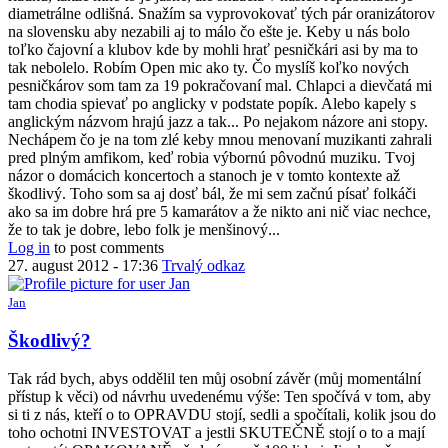
diametrálne odlišná. Snažím sa vyprovokovať tých pár oranizátorov
na slovensku aby nezabili aj to málo čo ešte je. Keby u nás bolo
toľko čajovní a klubov kde by mohli hrať pesničkári asi by ma to
tak nebolelo. Robím Open mic ako ty. Čo myslíš koľko nových
pesničkárov som tam za 19 pokračovaní mal. Chlapci a dievčatá mi
tam chodia spievať po anglicky v podstate popík. Alebo kapely s
anglickým názvom hrajú jazz a tak... Po nejakom názore ani stopy.
Nechápem čo je na tom zlé keby mnou menovaní muzikanti zahrali
pred plným amfikom, keď robia výbornú pôvodnú muziku. Tvoj
názor o domácich koncertoch a stanoch je v tomto kontexte až
škodlivý. Toho som sa aj dosť bál, že mi sem začnú písať folkáči
ako sa im dobre hrá pre 5 kamarátov a že nikto ani nič viac nechce,
že to tak je dobre, lebo folk je menšinový...
Log in
to post comments
27. august 2012 - 17:36
Trvalý odkaz
Jan
Škodlivý?
Tak rád bych, abys oddělil ten můj osobní závěr (můj momentální
přístup k věci) od návrhu uvedenému výše: Ten spočívá v tom, aby
si ti z nás, kteří o to OPRAVDU stojí, sedli a spočítali, kolik jsou do
toho ochotni INVESTOVAT a jestli SKUTEČNĚ stojí o to a mají