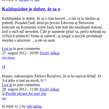
Každopádne je dobre, že sa o
Každopádne je dobre, že sa o tom hovorí ...a raz sa to možno aj
prihodí. Poznám ľudí, ktorí po prvom Edovom aj Števovom
koncerte na Komornej scéne žasli, kde boli títo muzikanti doteraz,
keď o nich nič nevedeli. Čiže je namieste pýtať sa, prečo nehrajú na
veľkých pódiach? Vedia aj zabaviť, aj zaujať a navyše produkujú
muziku s názorom ...a nie sú sami
Log in
to post comments
27. august 2012 - 20:09
Trvalý odkaz
edo klena
:)
Honzo, nabonzujem Alešovi Řezáčovi, že si ho nazval Hrbáč :D.
Asi jeho si mal na mysli, či ?
Log in
to post comments
28. august 2012 - 11:06
Trvalý odkaz
Jan
In reply to
:)
by
edo klena