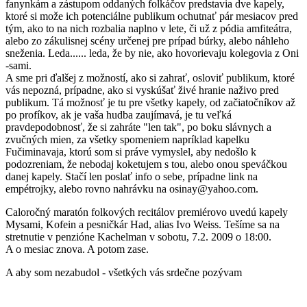
fanynkám a zástupom oddaných folkáčov predstavia dve kapely,
ktoré si može ich potenciálne publikum ochutnať pár mesiacov pred
tým, ako to na nich rozbalia naplno v lete, či už z pódia amfiteátra,
alebo zo zákulisnej scény určenej pre prípad búrky, alebo náhleho
sneženia. Leda...... leda, že by nie, ako hovorievaju kolegovia z Oni
-sami.
A sme pri ďalšej z možností, ako si zahrať, osloviť publikum, ktoré
vás nepozná, prípadne, ako si vyskúšať živé hranie naživo pred
publikum. Tá možnosť je tu pre všetky kapely, od začiatočníkov až
po profíkov, ak je vaša hudba zaujímavá, je tu veľká
pravdepodobnosť, že si zahráte "len tak", po boku slávnych a
zvučných mien, za všetky spomeniem napríklad kapelku
Fučiminavaja, ktorú som si práve vymyslel, aby nedošlo k
podozreniam, že nebodaj koketujem s tou, alebo onou speváčkou
danej kapely. Stačí len poslať info o sebe, prípadne link na
empétrojky, alebo rovno nahrávku na osinay@yahoo.com.
Caloročný maratón folkových recitálov premiérovo uvedú kapely
Mysami, Kofein a pesničkár Had, alias Ivo Weiss. Tešíme sa na
stretnutie v penzióne Kachelman v sobotu, 7.2. 2009 o 18:00.
A o mesiac znova. A potom zase.
A aby som nezabudol - všetkých vás srdečne pozývam