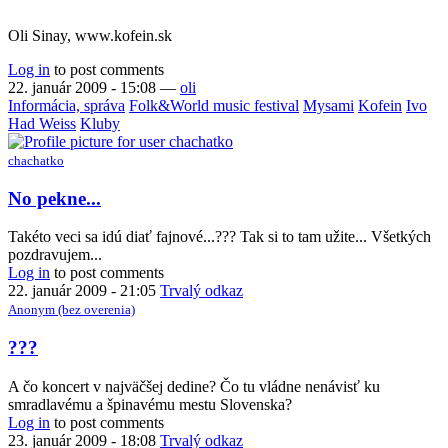
Oli Sinay, www.kofein.sk
Log in
to post comments
22. január 2009 - 15:08
—
oli
Informácia, správa
Folk&World music festival
Mysami
Kofein
Ivo
Had Weiss
Kluby
chachatko
No pekne...
Takéto veci sa idú diať fajnové...??? Tak si to tam užite... Všetkých
pozdravujem...
Log in
to post comments
22. január 2009 - 21:05
Trvalý odkaz
Anonym (bez overenia)
???
A čo koncert v najväčšej dedine? Čo tu vládne nenávisť ku
smradlavému a špinavému mestu Slovenska?
Log in
to post comments
23. január 2009 - 18:08
Trvalý odkaz