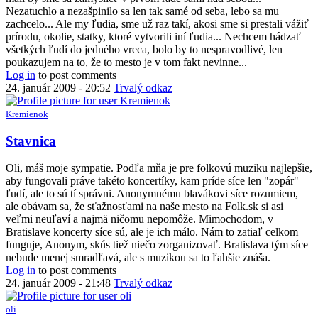
Nezatuchlo a nezašpinilo sa len tak samé od seba, lebo sa mu
zachcelo... Ale my ľudia, sme už raz takí, akosi sme si prestali vážiť
prírodu, okolie, statky, ktoré vytvorili iní ľudia... Nechcem hádzať
všetkých ľudí do jedného vreca, bolo by to nespravodlivé, len
poukazujem na to, že to mesto je v tom fakt nevinne...
Log in
to post comments
24. január 2009 - 20:52
Trvalý odkaz
Kremienok
Stavnica
Oli, máš moje sympatie. Podľa mňa je pre folkovú muziku najlepšie,
aby fungovali práve takéto koncertíky, kam príde síce len "zopár"
ľudí, ale to sú tí správni. Anonymnému blavákovi síce rozumiem,
ale obávam sa, že sťažnosťami na naše mesto na Folk.sk si asi
veľmi neuľaví a najmä ničomu nepomôže. Mimochodom, v
Bratislave koncerty síce sú, ale je ich málo. Nám to zatiaľ celkom
funguje, Anonym, skús tiež niečo zorganizovať. Bratislava tým síce
nebude menej smradľavá, ale s muzikou sa to ľahšie znáša.
Log in
to post comments
24. január 2009 - 21:48
Trvalý odkaz
oli