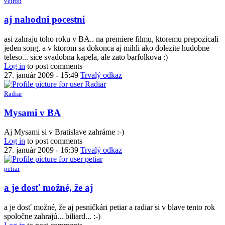
vetroň
In
aj nahodni pocestni
reply
to
asi zahraju toho roku v BA.. na premiere filmu, ktoremu prepozicali
Koncert
jeden song, a v ktorom sa dokonca aj mihli ako dolezite hudobne
v
teleso... sice svadobna kapela, ale zato barfolkova :)
Blave
Log in
to post comments
by
27. január 2009 - 15:49
Trvalý odkaz
oli
Radiar
In
Mysami v BA
reply
to
Aj Mysami si v Bratislave zahráme :-)
Koncert
Log in
to post comments
v
27. január 2009 - 16:39
Trvalý odkaz
Blave
by
petiar
oli
In
a je dosť možné, že aj
reply
to
a je dosť možné, že aj pesničkári petiar a radiar si v blave tento rok
Mysami
spoločne zahrajú... biliard... :-)
v