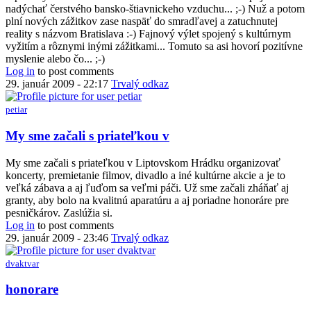
nadýchať čerstvého bansko-štiavnickeho vzduchu... ;-) Nuž a potom
plní nových zážitkov zase naspäť do smradľavej a zatuchnutej
reality s názvom Bratislava :-) Fajnový výlet spojený s kultúrnym
vyžitím a rôznymi inými zážitkami... Tomuto sa asi hovorí pozitívne
myslenie alebo čo... ;-)
Log in
to post comments
29. január 2009 - 22:17
Trvalý odkaz
petiar
In
My sme začali s priateľkou v
reply
to
My sme začali s priateľkou v Liptovskom Hrádku organizovať
Suzy
koncerty, premietanie filmov, divadlo a iné kultúrne akcie a je to
by
veľká zábava a aj ľuďom sa veľmi páči. Už sme začali zháňať aj
chachatko
granty, aby bolo na kvalitnú aparatúru a aj poriadne honoráre pre
pesničkárov. Zaslúžia si.
Log in
to post comments
29. január 2009 - 23:46
Trvalý odkaz
dvaktvar
In
honorare
reply