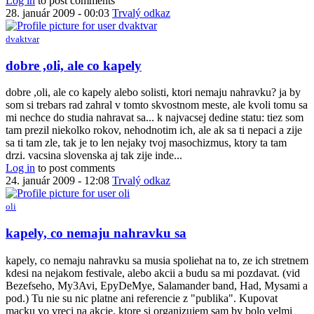
Log in
to post comments
BA
28. január 2009 - 00:03
Trvalý odkaz
by
Radiar
dvaktvar
dobre ,oli, ale co kapely
dobre ,oli, ale co kapely alebo solisti, ktori nemaju nahravku? ja by
som si trebars rad zahral v tomto skvostnom meste, ale kvoli tomu sa
mi nechce do studia nahravat sa... k najvacsej dedine statu: tiez som
tam prezil niekolko rokov, nehodnotim ich, ale ak sa ti nepaci a zije
sa ti tam zle, tak je to len nejaky tvoj masochizmus, ktory ta tam
drzi. vacsina slovenska aj tak zije inde...
Log in
to post comments
24. január 2009 - 12:08
Trvalý odkaz
oli
In
kapely, co nemaju nahravku sa
reply
to
kapely, co nemaju nahravku sa musia spoliehat na to, ze ich stretnem
dobre
kdesi na nejakom festivale, alebo akcii a budu sa mi pozdavat. (vid
,oli,
Bezefseho, My3Avi, EpyDeMye, Salamander band, Had, Mysami a
ale
pod.) Tu nie su nic platne ani referencie z "publika". Kupovat
co
macku vo vreci na akcie, ktore si organizujem sam by bolo velmi