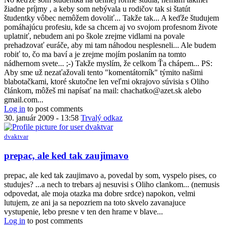
Chachatko
žiadne príjmy , a keby som nebývala u rodičov tak si štatút
by
študentky vôbec nemôžem dovoliť... Takže tak... A keďže študujem
suzy
pomáhajúcu profesiu, kde sa chcem aj vo svojom profesnom živote
uplatniť, nebudem ani po škole zrejme vidlami na povale
prehadzovať euráče, aby mi tam náhodou nesplesneli... Ale budem
robiť to, čo ma baví a je zrejme mojím poslaním na tomto
nádhernom svete... ;-) Takže myslím, že celkom Ťa chápem... PS:
Aby sme už nezaťažovali tento "komentátorník" týmito našimi
blabotačkami, ktoré skutočne len veľmi okrajovo súvisia s Oliho
článkom, môžeš mi napísať na mail: chachatko@azet.sk alebo
gmail.com...
Log in
to post comments
30. január 2009 - 13:58
Trvalý odkaz
dvaktvar
In
prepac, ale ked tak zaujimavo
reply
to
prepac, ale ked tak zaujimavo a, povedal by som, vyspelo pises, co
Som
studujes? ...a nech to trebars aj nesuvisi s Oliho clankom... (nemusis
na
odpovedat, ale moja otazka ma dobre srdce) napokon, velmi
tom
lutujem, ze ani ja sa nepozriem na toto skvelo zavanajuce
rovnako
vystupenie, lebo presne v ten den hrame v blave...
by
Log in
to post comments
chachatko