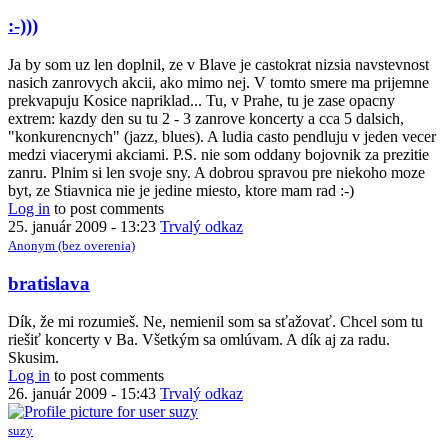
In
:-)))
reply
to
Ja by som uz len doplnil, ze v Blave je castokrat nizsia navstevnost
Stavnica
nasich zanrovych akcii, ako mimo nej. V tomto smere ma prijemne
by
prekvapuju Kosice napriklad... Tu, v Prahe, tu je zase opacny
Kremienok
extrem: kazdy den su tu 2 - 3 zanrove koncerty a cca 5 dalsich,
"konkurencnych" (jazz, blues). A ludia casto pendluju v jeden vecer
medzi viacerymi akciami. P.S. nie som oddany bojovnik za prezitie
zanru. Plnim si len svoje sny. A dobrou spravou pre niekoho moze
byt, ze Stiavnica nie je jedine miesto, ktore mam rad :-)
Log in
to post comments
25. január 2009 - 13:23
Trvalý odkaz
Anonym (bez overenia)
In
bratislava
reply
to
Dík, že mi rozumieš. Ne, nemienil som sa sťažovať. Chcel som tu
Stavnica
riešiť koncerty v Ba. Všetkým sa omlúvam. A dík aj za radu.
by
Skusim.
Kremienok
Log in
to post comments
26. január 2009 - 15:43
Trvalý odkaz
suzy