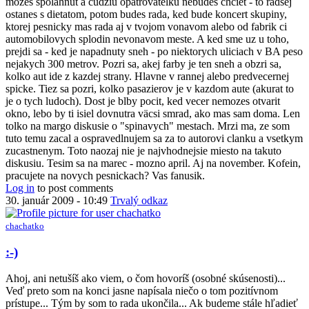
mozes spolahnut a cudziu opatrovatelku nebudes chciet - to radsej
ostanes s dietatom, potom budes rada, ked bude koncert skupiny,
ktorej pesnicky mas rada aj v tvojom vonavom alebo od fabrik ci
automobilovych splodin nevonavom meste. A ked sme uz u toho,
prejdi sa - ked je napadnuty sneh - po niektorych uliciach v BA peso
nejakych 300 metrov. Pozri sa, akej farby je ten sneh a obzri sa,
kolko aut ide z kazdej strany. Hlavne v rannej alebo predvecernej
spicke. Tiez sa pozri, kolko pasazierov je v kazdom aute (akurat to
je o tych ludoch). Dost je blby pocit, ked vecer nemozes otvarit
okno, lebo by ti isiel dovnutra väcsi smrad, ako mas sam doma. Len
tolko na margo diskusie o "spinavych" mestach. Mrzi ma, ze som
tuto temu zacal a ospravedlnujem sa za to autorovi clanku a vsetkym
zucastnenym. Toto naozaj nie je najvhodnejsie miesto na takuto
diskusiu. Tesim sa na marec - mozno april. Aj na november. Kofein,
pracujete na novych pesnickach? Vas fanusik.
Log in
to post comments
30. január 2009 - 10:49
Trvalý odkaz
chachatko
In
:-)
reply
to
Ahoj, ani netušíš ako viem, o čom hovoríš (osobné skúsenosti)...
nedostatok
Veď preto som na konci jasne napísala niečo o tom pozitívnom
Kofeinu
prístupe... Tým by som to rada ukončila... Ak budeme stále hľadieť