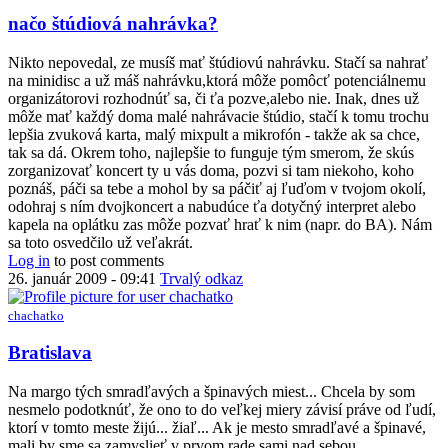
In
načo štúdiová nahrávka?
reply
to
Nikto nepovedal, ze musíš mať štúdiovú nahrávku. Stačí sa nahrať
dobre
na minidisc a už máš nahrávku,ktorá môže pomôcť potenciálnemu
,oli,
organizátorovi rozhodnúť sa, či ťa pozve,alebo nie. Inak, dnes už
ale
môže mať každý doma malé nahrávacie štúdio, stačí k tomu trochu
co
lepšia zvuková karta, malý mixpult a mikrofón - takže ak sa chce,
kapely
tak sa dá. Okrem toho, najlepšie to funguje tým smerom, že skús
by
zorganizovať koncert ty u vás doma, pozvi si tam niekoho, koho
dvaktvar
poznáš, páči sa tebe a mohol by sa páčiť aj ľuďom v tvojom okolí,
odohraj s ním dvojkoncert a nabudúce ťa dotyčný interpret alebo
kapela na oplátku zas môže pozvať hrať k nim (napr. do BA). Nám
sa toto osvedčilo už veľakrát.
Log in
to post comments
26. január 2009 - 09:41
Trvalý odkaz
chachatko
Bratislava
Na margo tých smradľavých a špinavých miest... Chcela by som
nesmelo podotknúť, že ono to do veľkej miery závisí práve od ľudí,
ktorí v tomto meste žijú... žiaľ... Ak je mesto smradľavé a špinavé,
mali by sme sa zamyslieť v prvom rade sami nad sebou...