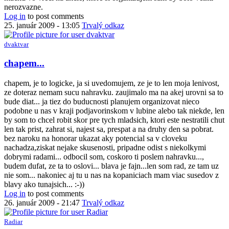
kapely
nerozvazne.
by
Log in
to post comments
dvaktvar
25. január 2009 - 13:05
Trvalý odkaz
dvaktvar
In
chapem...
reply
to
chapem, je to logicke, ja si uvedomujem, ze je to len moja lenivost,
kapely,
ze doteraz nemam sucu nahravku. zaujimalo ma na akej urovni sa to
co
bude diat... ja tiez do buducnosti planujem organizovat nieco
nemaju
podobne u nas v kraji podjavorinskom v lubine alebo tak niekde, len
nahravku
by som to chcel robit skor pre tych mladsich, ktori este nestratili chut
sa
len tak prist, zahrat si, najest sa, prespat a na druhy den sa pobrat.
by
bez naroku na honorar ukazat aky potencial sa v cloveku
oli
nachadza,ziskat nejake skusenosti, pripadne odist s niekolkymi
dobrymi radami... odbocil som, coskoro ti poslem nahravku...,
budem dufat, ze ta to oslovi... blava je fajn...len som rad, ze tam uz
nie som... nakoniec aj tu u nas na kopaniciach mam viac susedov z
blavy ako tunajsich... :-))
Log in
to post comments
26. január 2009 - 21:47
Trvalý odkaz
Radiar