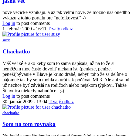
jasna vec
reply
to
nove vecicke vznikaju. a az tak velmi nove, ze mozno nas onedlho
nedostatok
vykazu z tohto portalu pre "nefolkovosť":-)
Kofeinu
Log in
to post comments
(-:
1. február 2009 - 16:11
Trvalý odkaz
by
Anonym
suzy
(bez
overenia)
In
Chachatko
reply
to
Máš veľké + ako keby som to sama napísala, až na to že si
Suzy
nemôžem moc často dovoliť niekam ísť (peniaze, peníze,
by
peneži)bývanie v Blave je kruto drahé, nebyť toho že sa delíme o
chachatko
nájomné tak by som mohla akurát tak počúvať MP3. Ale ani sa mi
už nechce byť závislá na rodičoch alebo nejakom týpkovi. Takže
Štiavnica niekedy nabudúce...;-)
Log in
to post comments
30. január 2009 - 13:04
Trvalý odkaz
chachatko
In
Som na tom rovnako
reply
to
No keďže som študentka na dennej forme štúdia, nemám takmer