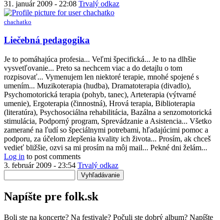
31. január 2009 - 22:08
Trvalý odkaz
chachatko
In
Liečebná pedagogika
reply
to
Je to pomáhajúca profesia... Veľmi špecifická... Je to na dlhšie
prepac,
vysvetľovanie... Preto sa nechcem viac a do detajlu o tom
ale
rozpisovať... Vymenujem len niektoré terapie, mnohé spojené s
ked
umením... Muzikoterapia (hudba), Dramatoterapia (divadlo),
tak
Psychomotorická terapia (pohyb, tanec), Arteterapia (výtvarné
zaujimavo
umenie), Ergoterapia (činnostná), Hrová terapia, Biblioterapia
by
(literatúra), Psychosociálna rehabilitácia, Bazálna a senzomotorická
dvaktvar
stimulácia, Podporný program, Sprevádzanie a Asistencia... Všetko
zamerané na ľudí so špeciálnymi potrebami, hľadajúcimi pomoc a
podporu, za účelom zlepšenia kvality ich života... Prosím, ak chceš
vedieť bližšie, ozvi sa mi prosím na môj mail... Pekné dni želám...
Log in
to post comments
3. február 2009 - 23:54
Trvalý odkaz
Vyhľadávanie
Napíšte pre folk.sk
Boli ste na koncerte? Na festivale? Počuli ste dobrý album? Napíšte