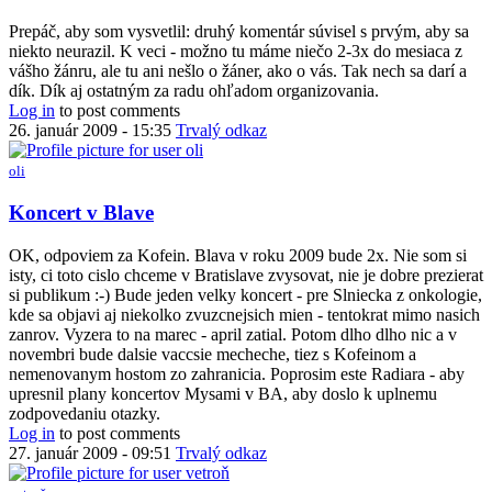
reply
to
Prepáč, aby som vysvetlil: druhý komentár súvisel s prvým, aby sa
nerozumiem
niekto neurazil. K veci - možno tu máme niečo 2-3x do mesiaca z
ti
vášho žánru, ale tu ani nešlo o žáner, ako o vás. Tak nech sa darí a
by
dík. Dík aj ostatným za radu ohľadom organizovania.
oli
Log in
to post comments
26. január 2009 - 15:35
Trvalý odkaz
oli
In
Koncert v Blave
reply
to
OK, odpoviem za Kofein. Blava v roku 2009 bude 2x. Nie som si
súvislosť
isty, ci toto cislo chceme v Bratislave zvysovat, nie je dobre prezierat
???
si publikum :-) Bude jeden velky koncert - pre Slniecka z onkologie,
by
kde sa objavi aj niekolko zvuzcnejsich mien - tentokrat mimo nasich
Anonym
zanrov. Vyzera to na marec - april zatial. Potom dlho dlho nic a v
(bez
novembri bude dalsie vaccsie mecheche, tiez s Kofeinom a
overenia)
nemenovanym hostom zo zahranicia. Poprosim este Radiara - aby
upresnil plany koncertov Mysami v BA, aby doslo k uplnemu
zodpovedaniu otazky.
Log in
to post comments
27. január 2009 - 09:51
Trvalý odkaz