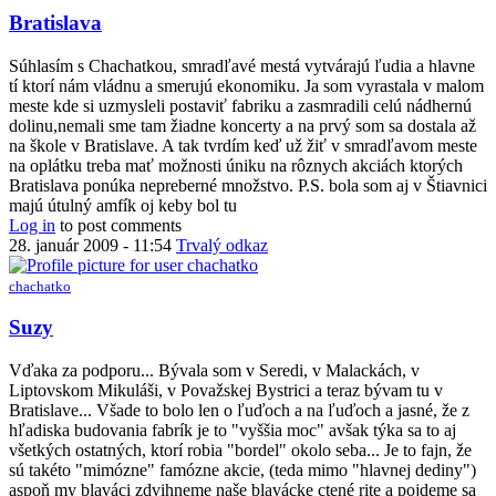
Bratislava
Súhlasím s Chachatkou, smradľavé mestá vytvárajú ľudia a hlavne
tí ktorí nám vládnu a smerujú ekonomiku. Ja som vyrastala v malom
meste kde si uzmysleli postaviť fabriku a zasmradili celú nádhernú
dolinu,nemali sme tam žiadne koncerty a na prvý som sa dostala až
na škole v Bratislave. A tak tvrdím keď už žiť v smradľavom meste
na oplátku treba mať možnosti úniku na rôznych akciách ktorých
Bratislava ponúka nepreberné množstvo. P.S. bola som aj v Štiavnici
majú útulný amfík oj keby bol tu
Log in
to post comments
28. január 2009 - 11:54
Trvalý odkaz
chachatko
In
Suzy
reply
to
Vďaka za podporu... Bývala som v Seredi, v Malackách, v
Bratislava
Liptovskom Mikuláši, v Považskej Bystrici a teraz bývam tu v
by
Bratislave... Všade to bolo len o ľuďoch a na ľuďoch a jasné, že z
suzy
hľadiska budovania fabrík je to "vyššia moc" avšak týka sa to aj
všetkých ostatných, ktorí robia "bordel" okolo seba... Je to fajn, že
sú takéto "mimózne" famózne akcie, (teda mimo "hlavnej dediny")
aspoň my blaváci zdvihneme naše blavácke ctené rite a pojdeme sa