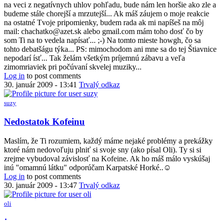
(-:
na veci z negatívnych uhlov pohľadu, bude nám len horšie ako zle a
by
budeme stále chorejší a mrzutejší... Ak máš záujem o moje reakcie
Anonym
na ostatné Tvoje pripomienky, budem rada ak mi napíšeš na môj
(bez
mail: chachatko@azet.sk alebo gmail.com mám toho dosť čo by
overenia)
som Ti na to vedela napísať... ;-) Na tomto mieste howgh, čo sa
tohto debatšágu týka... PS: mimochodom ani mne sa do tej Štiavnice
nepodarí ísť... Tak želám všetkým príjemnú zábavu a veľa
zimomriaviek pri počúvaní skvelej muziky...
Log in
to post comments
30. január 2009 - 13:41
Trvalý odkaz
suzy
In
Nedostatok Kofeinu
reply
to
Maslím, že Ti rozumiem, každý máme nejaké problémy a prekážky
nedostatok
ktoré nám nedovoľuju plniť si svoje sny (ako písal Oli). Ty si si
Kofeinu
zrejme vybudoval závislosť na Kofeine. Ak ho máš málo vyskúšaj
(-:
inú "omamnú látku" odporúčam Karpatské Horké..☺
by
Log in
to post comments
Anonym
30. január 2009 - 13:47
Trvalý odkaz
(bez
overenia)
oli
In