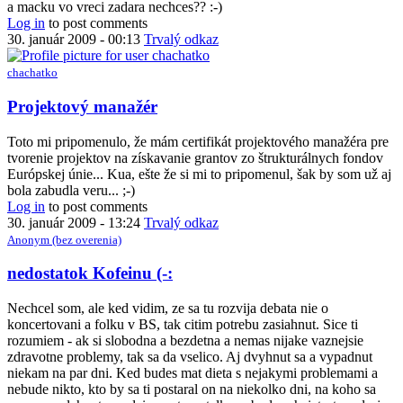
to
a macku vo vreci zadara nechces?? :-)
My
Log in
to post comments
sme
30. január 2009 - 00:13
Trvalý odkaz
začali
s
chachatko
priateľkou
v
In
Projektový manažér
by
reply
petiar
to
Toto mi pripomenulo, že mám certifikát projektového manažéra pre
My
tvorenie projektov na získavanie grantov zo štrukturálnych fondov
sme
Európskej únie... Kua, ešte že si mi to pripomenul, šak by som už aj
začali
bola zabudla veru... ;-)
s
Log in
to post comments
priateľkou
30. január 2009 - 13:24
Trvalý odkaz
v
Anonym (bez overenia)
by
petiar
In
nedostatok Kofeinu (-:
reply
to
Nechcel som, ale ked vidim, ze sa tu rozvija debata nie o
Suzy
koncertovani a folku v BS, tak citim potrebu zasiahnut. Sice ti
by
rozumiem - ak si slobodna a bezdetna a nemas nijake vaznejsie
chachatko
zdravotne problemy, tak sa da vselico. Aj dvyhnut sa a vypadnut
niekam na par dni. Ked budes mat dieta s nejakymi problemami a
nebude nikto, kto by sa ti postaral on na niekolko dni, na koho sa