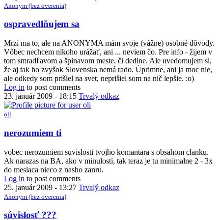
Anonym (bez overenia)
ospravedlňujem sa
Mrzí ma to, ale na ANONYMA mám svoje (vážne) osobné dôvody.
Vôbec nechcem nikoho urážať, ani ... neviem čo. Pre info - žijem v
tom smradľavom a špinavom meste, či dedine. Ale uvedomujem si,
že aj tak ho zvyšok Slovenska nemá rado. Úprimne, ani ja moc nie,
ale odkedy som prišiel na svet, neprišiel som na nič lepšie. :o)
Log in
to post comments
23. január 2009 - 18:15
Trvalý odkaz
oli
In
nerozumiem ti
reply
to
vobec nerozumiem suvislosti tvojho komantara s obsahom clanku.
ospravedlňujem
Ak narazas na BA, ako v minulosti, tak teraz je tu minimalne 2 - 3x
sa
do mesiaca nieco z nasho zanru.
by
Log in
to post comments
Anonym
25. január 2009 - 13:27
Trvalý odkaz
(bez
Anonym (bez overenia)
overenia)
In
súvislosť ???