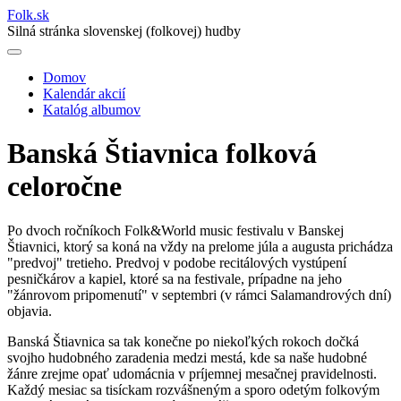
Folk
.
sk
Silná stránka slovenskej (folkovej) hudby
Domov
Kalendár akcií
Main
Katalóg albumov
navigation
Banská Štiavnica folková
celoročne
Po dvoch ročníkoch Folk&World music festivalu v Banskej
Štiavnici, ktorý sa koná na vždy na prelome júla a augusta prichádza
"predvoj" tretieho. Predvoj v podobe recitálových vystúpení
pesničkárov a kapiel, ktoré sa na festivale, prípadne na jeho
"žánrovom pripomenutí" v septembri (v rámci Salamandrových dní)
objavia.
Banská Štiavnica sa tak konečne po niekoľkých rokoch dočká
svojho hudobného zaradenia medzi mestá, kde sa naše hudobné
žánre zrejme opať udomácnia v príjemnej mesačnej pravidelnosti.
Každý mesiac sa tisíckam rozvášneným a sporo odetým folkovým