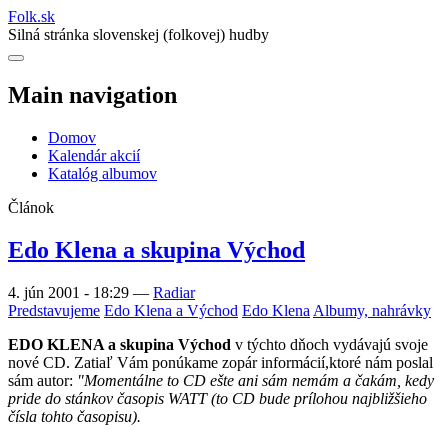
Folk
.
sk
Silná stránka slovenskej (folkovej) hudby
Main navigation
Domov
Kalendár akcií
Katalóg albumov
Článok
Edo Klena a skupina Východ
4. jún 2001 - 18:29
—
Radiar
Predstavujeme
Edo Klena a Východ
Edo Klena
Albumy, nahrávky
EDO KLENA a skupina Východ
v týchto dňoch vydávajú svoje
nové CD. Zatiaľ Vám ponúkame zopár informácií,ktoré nám poslal
sám autor:
"Momentálne to CD ešte ani sám nemám a čakám, kedy
pride do stánkov časopis WATT (to CD bude prílohou najbližšieho
čísla tohto časopisu).