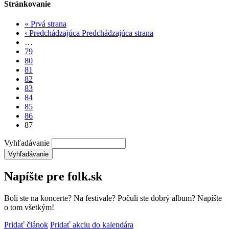
Stránkovanie
«
Prvá strana
‹ Predchádzajúca
Predchádzajúca strana
…
79
80
81
82
83
84
85
86
87
Vyhľadávanie
Napíšte pre folk.sk
Boli ste na koncerte? Na festivale? Počuli ste dobrý album? Napíšte
o tom všetkým!
Pridať článok
Pridať akciu do kalendára