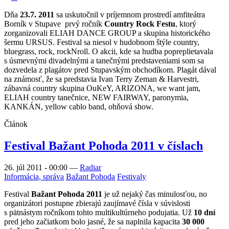
Dňa
23.7. 2011
sa uskutočnil v príjemnom prostredí amfiteátra
Borník v Stupave prvý ročník
Country Rock Festu
, ktorý
zorganizovali ELIAH DANCE GROUP a skupina historického
šermu URSUS. Festival sa niesol v hudobnom štýle country,
bluegrass, rock, rockNroll. O akcii, kde sa hudba popreplietavala
s úsmevnými divadelnými a tanečnými predstaveniami som sa
dozvedela z plagátov pred Stupavským obchodíkom. Plagát dával
na známosť, že sa predstavia Ivan Terry Zeman & Harvestri,
zábavná country skupina OuKeY, ARIZONA, we want jam,
ELIAH country tanečnice, NEW FAIRWAY, paronymia,
KANKÁN, yellow cablo band, ohňová show.
Článok
Festival Bažant Pohoda 2011 v číslach
26. júl 2011 - 00:00
—
Radiar
Informácia, správa
Bažant Pohoda
Festivaly
Festival
Bažant Pohoda 2011
je už nejaký čas minulosťou, no
organizátori postupne zbierajú zaujímavé čísla v súvislosti
s pätnástym ročníkom tohto multikultúrneho podujatia. Už
10 dní
pred jeho začiatkom bolo jasné, že sa naplnila kapacita
30 000