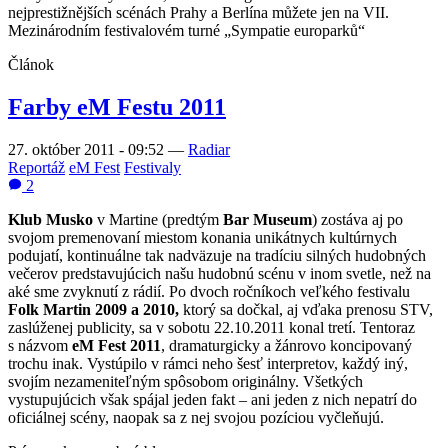
nejprestižnějších scénách Prahy a Berlína můžete jen na VII.
Mezinárodním festivalovém turné „Sympatie europarků“
Článok
Farby eM Festu 2011
27. október 2011 - 09:52
—
Radiar
Reportáž
eM Fest
Festivaly
2
Klub Musko
v Martine (predtým
Bar Museum
) zostáva aj po
svojom premenovaní miestom konania unikátnych kultúrnych
podujatí, kontinuálne tak nadväzuje na tradíciu silných hudobných
večerov predstavujúcich našu hudobnú scénu v inom svetle, než na
aké sme zvyknutí z rádií. Po dvoch ročníkoch veľkého festivalu
Folk Martin 2009 a 2010,
ktorý sa dočkal, aj vďaka prenosu STV,
zaslúženej publicity, sa v sobotu 22.10.2011 konal tretí. Tentoraz
s názvom
eM Fest 2011
, dramaturgicky a žánrovo koncipovaný
trochu inak. Vystúpilo v rámci neho šesť interpretov, každý iný,
svojím nezameniteľným spôsobom originálny. Všetkých
vystupujúcich však spájal jeden fakt – ani jeden z nich nepatrí do
oficiálnej scény, naopak sa z nej svojou pozíciou vyčleňujú.