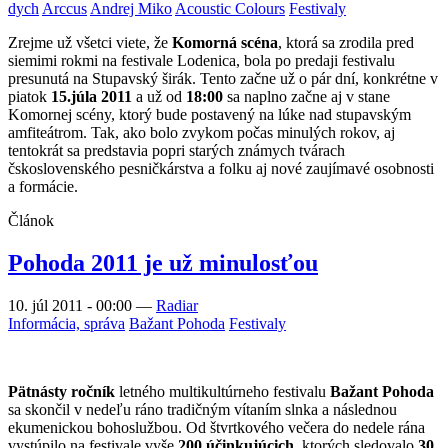
dych
Arccus
Andrej Miko
Acoustic Colours
Festivaly
Zrejme už všetci viete, že
Komorná scéna
, ktorá sa zrodila pred
siemimi rokmi na festivale Lodenica, bola po predaji festivalu
presunutá na Stupavský širák. Tento začne už o pár dní, konkrétne v
piatok
15.júla 2011
a už od
18:00
sa naplno začne aj v stane
Komornej scény, ktorý bude postavený na lúke nad stupavským
amfiteátrom. Tak, ako bolo zvykom počas minulých rokov, aj
tentokrát sa predstavia popri starých známych tvárach
čskoslovenského pesničkárstva a folku aj nové zaujímavé osobnosti
a formácie.
Článok
Pohoda 2011 je už minulosťou
10. júl 2011 - 00:00
—
Radiar
Informácia, správa
Bažant Pohoda
Festivaly
Pätnásty ročník
letného multikultúrneho festivalu
Bažant Pohoda
sa skončil v nedeľu ráno tradičným vítaním slnka a následnou
ekumenickou bohoslužbou. Od štvrtkového večera do nedele rána
vystúpilo na festivale vyše
200 účinkujúcich
, ktorých sledovalo
30