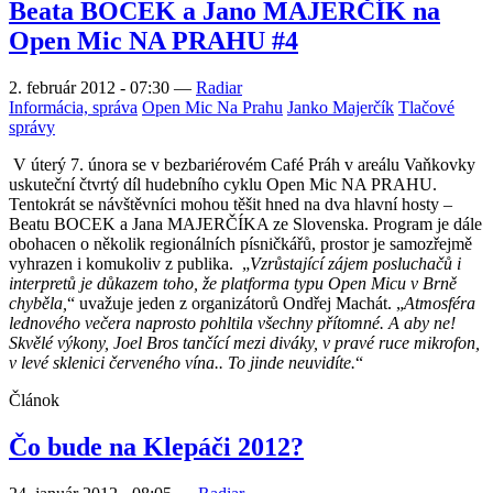
Beata BOCEK a Jano MAJERČÍK na
Open Mic NA PRAHU #4
2. február 2012 - 07:30
—
Radiar
Informácia, správa
Open Mic Na Prahu
Janko Majerčík
Tlačové
správy
V úterý 7. února se v bezbariérovém Café Práh v areálu Vaňkovky
uskuteční čtvrtý díl hudebního cyklu Open Mic NA PRAHU.
Tentokrát se návštěvníci mohou těšit hned na dva hlavní hosty –
Beatu BOCEK a Jana MAJERČÍKA ze Slovenska. Program je dále
obohacen o několik regionálních písničkářů, prostor je samozřejmě
vyhrazen i komukoliv z publika.
„
Vzrůstající zájem posluchačů i
interpretů je důkazem toho, že platforma typu Open Micu v Brně
chyběla,
“ uvažuje jeden z organizátorů Ondřej Machát. „
Atmosféra
lednového večera naprosto pohltila všechny přítomné. A aby ne!
Skvělé výkony, Joel Bros tančící mezi diváky, v pravé ruce mikrofon,
v levé sklenici červeného vína.. To jinde neuvidíte.
“
Článok
Čo bude na Klepáči 2012?