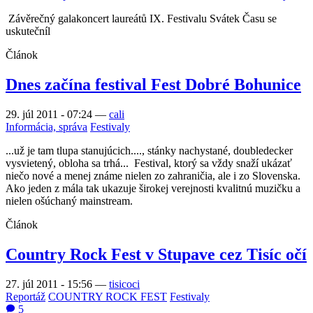
Závěrečný galakoncert laureátů IX. Festivalu Svátek Času se
uskutečníl
Článok
Dnes začína festival Fest Dobré Bohunice
29. júl 2011 - 07:24
—
cali
Informácia, správa
Festivaly
...už je tam tlupa stanujúcich...., stánky nachystané, doubledecker
vysvietený, obloha sa trhá... Festival, ktorý sa vždy snaží ukázať
niečo nové a menej známe nielen zo zahraničia, ale i zo Slovenska.
Ako jeden z mála tak ukazuje širokej verejnosti kvalitnú muzičku a
nielen ošúchaný mainstream.
Článok
Country Rock Fest v Stupave cez Tisíc očí
27. júl 2011 - 15:56
—
tisicoci
Reportáž
COUNTRY ROCK FEST
Festivaly
5