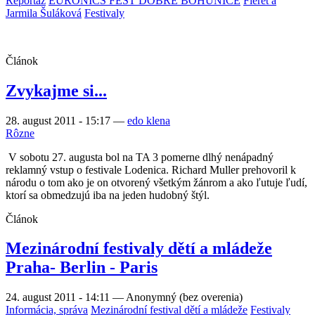
Reportáž
EURONICS FEST DOBRÉ BOHUNICE
Fleret a
Jarmila Šuláková
Festivaly
Článok
Zvykajme si...
28. august 2011 - 15:17
—
edo klena
Rôzne
V sobotu 27. augusta bol na TA 3 pomerne dlhý nenápadný
reklamný vstup o festivale Lodenica. Richard Muller prehovoril k
národu o tom ako je on otvorený všetkým žánrom a ako ľutuje ľudí,
ktorí sa obmedzujú iba na jeden hudobný štýl.
Článok
Mezinárodní festivaly dětí a mládeže
Praha- Berlin - Paris
24. august 2011 - 14:11
—
Anonymný (bez overenia)
Informácia, správa
Mezinárodní festival dětí a mládeže
Festivaly