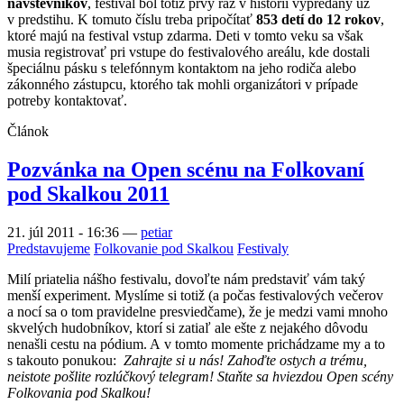
návštevníkov
, festival bol totiž prvý raz v histórii vypredaný už
v predstihu. K tomuto číslu treba pripočítať
853 detí do 12 rokov
,
ktoré majú na festival vstup zdarma. Deti v tomto veku sa však
musia registrovať pri vstupe do festivalového areálu, kde dostali
špeciálnu pásku s telefónnym kontaktom na jeho rodiča alebo
zákonného zástupcu, ktorého tak mohli organizátori v prípade
potreby kontaktovať.
Článok
Pozvánka na Open scénu na Folkovaní
pod Skalkou 2011
21. júl 2011 - 16:36
—
petiar
Predstavujeme
Folkovanie pod Skalkou
Festivaly
Milí priatelia nášho festivalu, dovoľte nám predstaviť vám taký
menší experiment. Myslíme si totiž (a počas festivalových večerov
a nocí sa o tom pravidelne presviedčame), že je medzi vami mnoho
skvelých hudobníkov, ktorí si zatiaľ ale ešte z nejakého dôvodu
nenašli cestu na pódium. A v tomto momente prichádzame my a to
s takouto ponukou:
Zahrajte si u nás! Zahoďte ostych a trému,
neistote pošlite rozlúčkový telegram! Staňte sa hviezdou Open scény
Folkovania pod Skalkou!