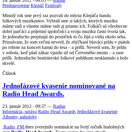
24. január 2012 - 08:05
—
Radiar
Predstavujeme
Klepáč
Festivaly
Minulý rok sme prvý raz pozvali do mlyna Klepáča bandu
folkových muzikantov. Vybrali sme si takých, ktorých muziku
máme radi a vlastne máme radi aj priamo ich. Folkáči sú všeobecne
dobrí parťáci a príjemní spoločníci a svoju muziku často tvoria tak,
že jednoducho prepisujú do pesničiek to čo žijú a vidia okolo seba.
Priznávam, že som veľmi neveril, že zhýčkaní blaváci prídu v piatok
po robote na koncert kamsi do lesa – a prišli. Neveril som, že prídu
v sobotu, keď platí zákaz vjazdu už od Červeného mostu – a zase
prišli. Jednoducho bratislavské folkové publikum nesklamalo a bolo
skvelé.
Článok
Jednofázové kvasenie nominované na
Radio Head Awards.
23. január 2012 - 09:37
—
Radiar
Informácia, správa
Radio Head Awards
Jednofázové kvasenie
Albumy, nahrávky
Radio_FM
dnes zverejnilo nominácie na švrtý ročník hudobných