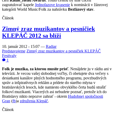
cien
Radio_Head Awards
. Touto cestou by sme chceli
zagratulovať kapele
Jednofazove kvasenie
k nominácii v žánrovej
kategórii World Music/Folk za nahrávku
Bezfázový stav
.
Článok
Zimný zraz muzikantov a pesničiek
KLEPÁČ 2012 sa blíži
10. január 2012 - 15:07
—
Radiar
Predstavujeme
Zimný zraz muzikantov a pesničiek KLEPÁČ
Festivaly
1
Folk je muzika, za ktorou musíte prísť
. Nenájdete ju v rádiu ani v
televízii. Je vecou vašej slobodnej voľby, či obetujete dva večery s
desiatkami kanálov plných hodnotného programu, povzbudivých
správ a inšpiratívnych reklám a prídete do starého mlyna v
bratislavských lesoch, kde namiesto obvyklého čerta budú strašiť
folkoví muzikanti. Viacerých asi nebudete poznať, pretože ich do
Bratislavy nikto nepozve zahrať - okrem
Hudobnej spoločnosti
Gran
(
fb
)a
združenia Klepáč
.
Článok