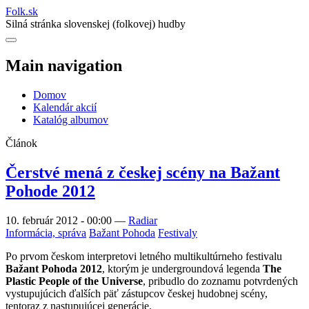
Folk
.
sk
Silná stránka slovenskej (folkovej) hudby
Main navigation
Domov
Kalendár akcií
Katalóg albumov
Článok
Čerstvé mená z českej scény na Bažant
Pohode 2012
10. február 2012 - 00:00
—
Radiar
Informácia, správa
Bažant Pohoda
Festivaly
Po prvom českom interpretovi letného multikultúrneho festivalu
Bažant Pohoda 2012
, ktorým je undergroundová legenda
The
Plastic People of the Universe
, pribudlo do zoznamu potvrdených
vystupujúcich ďalších päť zástupcov českej hudobnej scény,
tentoraz z nastupujúcej generácie.