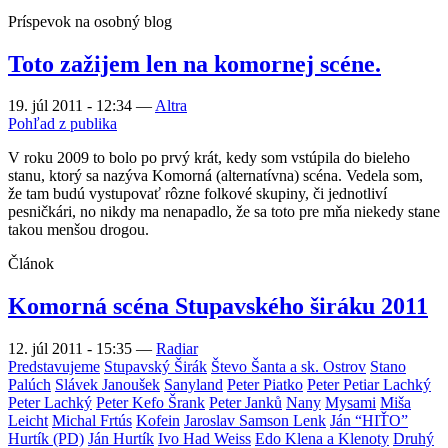
Príspevok na osobný blog
Toto zažijem len na komornej scéne.
19. júl 2011 - 12:34
—
Altra
Pohľad z publika
V roku 2009 to bolo po prvý krát, kedy som vstúpila do bieleho
stanu, ktorý sa nazýva Komorná (alternatívna) scéna. Vedela som,
že tam budú vystupovať rôzne folkové skupiny, či jednotliví
pesničkári, no nikdy ma nenapadlo, že sa toto pre mňa niekedy stane
takou menšou drogou.
Článok
Komorná scéna Stupavského širáku 2011
12. júl 2011 - 15:35
—
Radiar
Predstavujeme
Stupavský Širák
Števo Šanta a sk. Ostrov
Stano
Palúch
Slávek Janoušek
Sanyland
Peter Piatko
Peter Petiar Lachký
Peter Lachký
Peter Kefo Šrank
Peter Janků
Nany
Mysami
Miša
Leicht
Michal Frtús
Kofein
Jaroslav Samson Lenk
Ján “HIŤO”
Hurtík (PD)
Ján Hurtík
Ivo Had Weiss
Edo Klena a Klenoty
Druhý