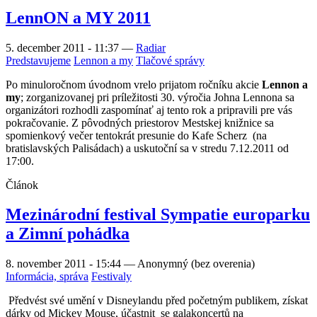
LennON a MY 2011
5. december 2011 - 11:37
—
Radiar
Predstavujeme
Lennon a my
Tlačové správy
Po minuloročnom úvodnom vrelo prijatom ročníku akcie
Lennon a
my
; zorganizovanej pri príležitosti 30. výročia Johna Lennona sa
organizátori rozhodli zaspomínať aj tento rok a pripravili pre vás
pokračovanie. Z pôvodných priestorov Mestskej knižnice sa
spomienkový večer tentokrát presunie do Kafe Scherz (na
bratislavských Palisádach) a uskutoční sa v stredu 7.12.2011 od
17:00.
Článok
Mezinárodní festival Sympatie europarku
a Zimní pohádka
8. november 2011 - 15:44
—
Anonymný (bez overenia)
Informácia, správa
Festivaly
Předvést své umění v Disneylandu před početným publikem, získat
dárky od Mickey Mouse, účastnit
se galakoncertů na