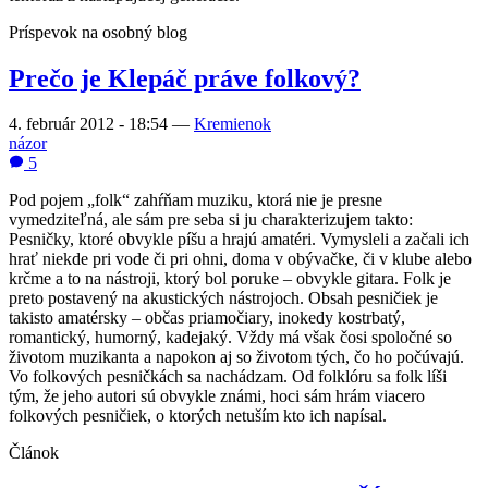
Príspevok na osobný blog
Prečo je Klepáč práve folkový?
4. február 2012 - 18:54
—
Kremienok
názor
5
Pod pojem „folk“ zahŕňam muziku, ktorá nie je presne
vymedziteľná, ale sám pre seba si ju charakterizujem takto:
Pesničky, ktoré obvykle píšu a hrajú amatéri. Vymysleli a začali ich
hrať niekde pri vode či pri ohni, doma v obývačke, či v klube alebo
krčme a to na nástroji, ktorý bol poruke – obvykle gitara. Folk je
preto postavený na akustických nástrojoch. Obsah pesničiek je
takisto amatérsky – občas priamočiary, inokedy kostrbatý,
romantický, humorný, kadejaký. Vždy má však čosi spoločné so
životom muzikanta a napokon aj so životom tých, čo ho počúvajú.
Vo folkových pesničkách sa nachádzam. Od folklóru sa folk líši
tým, že jeho autori sú obvykle známi, hoci sám hrám viacero
folkových pesničiek, o ktorých netuším kto ich napísal.
Článok