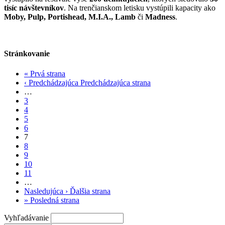
tisíc návštevníkov
. Na trenčianskom letisku vystúpili kapacity ako
Moby, Pulp, Portishead, M.I.A., Lamb
či
Madness
.
Stránkovanie
«
Prvá strana
‹ Predchádzajúca
Predchádzajúca strana
…
3
4
5
6
7
8
9
10
11
…
Nasledujúca ›
Ďalšia strana
»
Posledná strana
Vyhľadávanie