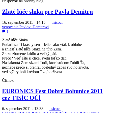
Príspevok na osobný blog
Zlaté lúče slnka pre Pavla Demitru
16. september 2011 - 14:15
—
tisicoci
venovanie Pavlovi Demitrovi
1
Zlaté lúče Slnka ...
Podaril sa Ti krásny sen – letieť ako vták k oblohe
a zniesť zlaté lúče Slnka na túto Zem.
Zrazu zlomené krídlo a veľký pád.
Prečo? Veď ešte si chcel svetu toľko dať.
Nasiaknutá Zem slzami ľudí, ktorí srdcom ľúbili Ťa,
nechápe prečo si prehral posledný zápas svojho života,
veď výhry boli krédom Tvojho života.
Článok
EURONICS Fest Dobré Bohunice 2011
cez TISÍC OČÍ
6. september 2011 - 13:38
—
tisicoci