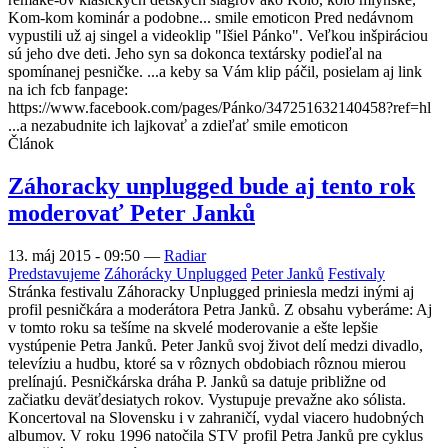
Kom-kom kominár a podobne... smile emoticon Pred nedávnom
vypustili už aj singel a videoklip "Išiel Pánko". Veľkou inšpiráciou
sú jeho dve deti. Jeho syn sa dokonca textársky podieľal na
spomínanej pesničke. ...a keby sa Vám klip páčil, posielam aj link
na ich fcb fanpage:
https://www.facebook.com/pages/Pánko/347251632140458?ref=hl
...a nezabudnite ich lajkovať a zdieľať smile emoticon
Článok
Záhoracky unplugged bude aj tento rok
moderovať Peter Janků
13. máj 2015 - 09:50
—
Radiar
Predstavujeme
Záhorácky Unplugged
Peter Janků
Festivaly
Stránka festivalu Záhoracky Unplugged priniesla medzi inými aj
profil pesničkára a moderátora Petra Janků. Z obsahu vyberáme: Aj
v tomto roku sa tešíme na skvelé moderovanie a ešte lepšie
vystúpenie Petra Janků. Peter Janků svoj život delí medzi divadlo,
televíziu a hudbu, ktoré sa v rôznych obdobiach rôznou mierou
prelínajú. Pesničkárska dráha P. Janků sa datuje približne od
začiatku deväťdesiatych rokov. Vystupuje prevažne ako sólista.
Koncertoval na Slovensku i v zahraničí, vydal viacero hudobných
albumov. V roku 1996 natočila STV profil Petra Janků pre cyklus