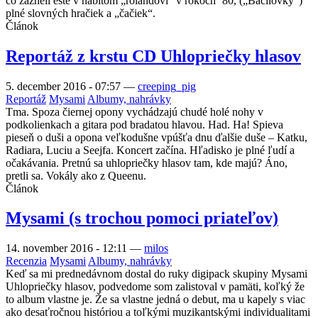
čo zazneli ešte v nabitom „rolandovi“ v rokoch ´80, („Bacilovky“)
plné slovných hračiek a „čačiek“.
Článok
Reportáž z krstu CD Uhlopriečky hlasov
5. december 2016 - 07:57
—
creeping_pig
Reportáž
Mysami
Albumy, nahrávky
Tma. Spoza čiernej opony vychádzajú chudé holé nohy v
podkolienkach a gitara pod bradatou hlavou. Had. Ha! Spieva
pieseň o duši a opona veľkodušne vpúšťa dnu ďalšie duše – Katku,
Radiara, Luciu a Seejfa. Koncert začína. Hľadisko je plné ľudí a
očakávania. Pretnú sa uhlopriečky hlasov tam, kde majú? Áno,
pretli sa. Vokály ako z Queenu.
Článok
Mysami (s trochou pomoci priateľov)
14. november 2016 - 12:11
—
milos
Recenzia
Mysami
Albumy, nahrávky
Keď sa mi prednedávnom dostal do ruky digipack skupiny Mysami
Uhlopriečky hlasov, podvedome som zalistoval v pamäti, koľký že
to album vlastne je. Že sa vlastne jedná o debut, ma u kapely s viac
ako desaťročnou históriou a toľkými muzikantskými individualitami