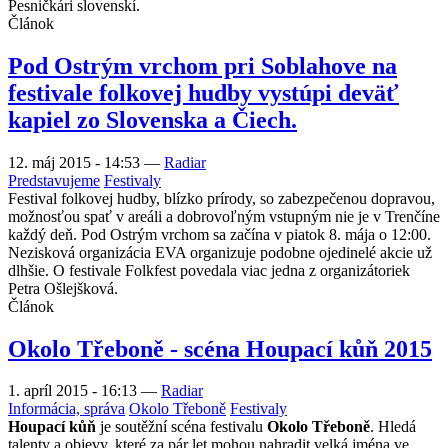
Pesničkári slovenskí.
Článok
Pod Ostrým vrchom pri Soblahove na
festivale folkovej hudby vystúpi deväť
kapiel zo Slovenska a Čiech.
12. máj 2015 - 14:53
—
Radiar
Predstavujeme
Festivaly
Festival folkovej hudby, blízko prírody, so zabezpečenou dopravou,
možnosťou spať v areáli a dobrovoľným vstupným nie je v Trenčíne
každý deň. Pod Ostrým vrchom sa začína v piatok 8. mája o 12:00.
Nezisková organizácia EVA organizuje podobne ojedinelé akcie už
dlhšie. O festivale Folkfest povedala viac jedna z organizátoriek
Petra Ošlejšková.
Článok
Okolo Třeboně - scéna Houpací kůň 2015
1. apríl 2015 - 16:13
—
Radiar
Informácia, správa
Okolo Třeboně
Festivaly
Houpací kůň
je soutěžní scéna festivalu
Okolo Třeboně
. Hledá
talenty a objevy, které za pár let mohou nahradit velká jména ve