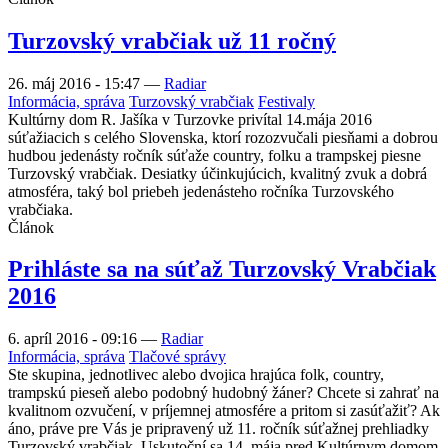
Turzovský vrabčiak už 11 ročný
26. máj 2016 - 15:47
—
Radiar
Informácia, správa
Turzovský vrabčiak
Festivaly
Kultúrny dom R. Jašíka v Turzovke privítal 14.mája 2016
súťažiacich s celého Slovenska, ktorí rozozvučali piesňami a dobrou
hudbou jedenásty ročník súťaže country, folku a trampskej piesne
Turzovský vrabčiak. Desiatky účinkujúcich, kvalitný zvuk a dobrá
atmosféra, taký bol priebeh jedenásteho ročníka Turzovského
vrabčiaka.
Článok
Prihláste sa na súťaž Turzovský Vrabčiak
2016
6. apríl 2016 - 09:16
—
Radiar
Informácia, správa
Tlačové správy
Ste skupina, jednotlivec alebo dvojica hrajúca folk, country,
trampskú pieseň alebo podobný hudobný žáner? Chcete si zahrať na
kvalitnom ozvučení, v príjemnej atmosfére a pritom si zasúťažiť? Ak
áno, práve pre Vás je pripravený už 11. ročník súťažnej prehliadky
Turzovský vrabčiak. Uskutoční sa 14. mája pred Kultúrnym domom