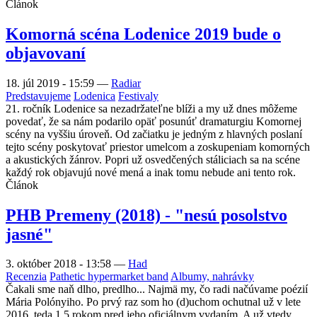
Článok
Komorná scéna Lodenice 2019 bude o
objavovaní
18. júl 2019 - 15:59
—
Radiar
Predstavujeme
Lodenica
Festivaly
21. ročník Lodenice sa nezadržateľne blíži a my už dnes môžeme
povedať, že sa nám podarilo opäť posunúť dramaturgiu Komornej
scény na vyššiu úroveň. Od začiatku je jedným z hlavných poslaní
tejto scény poskytovať priestor umelcom a zoskupeniam komorných
a akustických žánrov. Popri už osvedčených stáliciach sa na scéne
každý rok objavujú nové mená a inak tomu nebude ani tento rok.
Článok
PHB Premeny (2018) - "nesú posolstvo
jasné"
3. október 2018 - 13:58
—
Had
Recenzia
Pathetic hypermarket band
Albumy, nahrávky
Čakali sme naň dlho, predlho... Najmä my, čo radi načúvame poézií
Mária Polónyiho. Po prvý raz som ho (d)uchom ochutnal už v lete
2016, teda 1,5 rokom pred jeho oficiálnym vydaním. A už vtedy