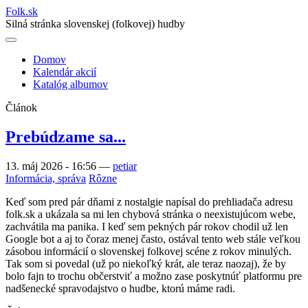
Folk
.
sk
Silná stránka slovenskej (folkovej) hudby
Domov
Kalendár akcií
Main
Katalóg albumov
navigation
Článok
Prebúdzame sa...
13. máj 2026 - 16:56
—
petiar
Informácia, správa
Rôzne
Keď som pred pár dňami z nostalgie napísal do prehliadača adresu
folk.sk a ukázala sa mi len chybová stránka o neexistujúcom webe,
zachvátila ma panika. I keď sem pekných pár rokov chodil už len
Google bot a aj to čoraz menej často, ostával tento web stále veľkou
zásobou informácií o slovenskej folkovej scéne z rokov minulých.
Tak som si povedal (už po niekoľký krát, ale teraz naozaj), že by
bolo fajn to trochu občerstviť a možno zase poskytnúť platformu pre
nadšenecké spravodajstvo o hudbe, ktorú máme radi.