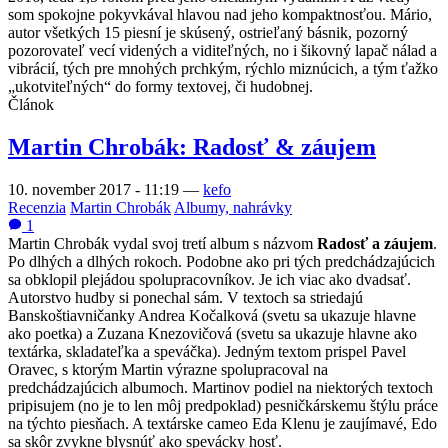
som spokojne pokyvkával hlavou nad jeho kompaktnosťou. Mário,
autor všetkých 15 piesní je skúsený, ostrieľaný básnik, pozorný
pozorovateľ vecí videných a viditeľných, no i šikovný lapač nálad a
vibrácií, tých pre mnohých prchkým, rýchlo miznúcich, a tým ťažko
„ukotviteľných“ do formy textovej, či hudobnej.
Článok
Martin Chrobák: Radosť & záujem
10. november 2017 - 11:19
—
kefo
Recenzia
Martin Chrobák
Albumy, nahrávky
1
Martin Chrobák vydal svoj tretí album s názvom
Radosť a záujem
.
Po dlhých a dlhých rokoch. Podobne ako pri tých predchádzajúcich
sa obklopil plejádou spolupracovníkov. Je ich viac ako dvadsať.
Autorstvo hudby si ponechal sám. V textoch sa striedajú
Banskoštiavničanky Andrea Kočalková (svetu sa ukazuje hlavne
ako poetka) a Zuzana Knezovičová (svetu sa ukazuje hlavne ako
textárka, skladateľka a speváčka). Jedným textom prispel Pavel
Oravec, s ktorým Martin výrazne spolupracoval na
predchádzajúcich albumoch. Martinov podiel na niektorých textoch
pripisujem (no je to len môj predpoklad) pesničkárskemu štýlu práce
na týchto piesňach. A textárske cameo Eda Klenu je zaujímavé, Edo
sa skôr zvykne blysnúť ako spevácky hosť.