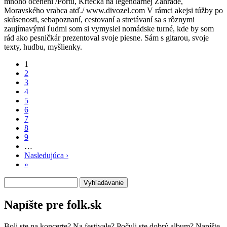
mnoho ocenení /Portu, Krtečka na legendárnej Zahrade,
Moravského vrabca atď./ www.divozel.com V rámci akejsi túžby po
skúsenosti, sebapoznaní, cestovaní a stretávaní sa s rôznymi
zaujímavými ľudmi som si vymyslel nomádske turné, kde by som
rád ako pesničkár prezentoval svoje piesne. Sám s gitarou, svoje
texty, hudbu, myšlienky.
1
2
Stránkovanie
3
4
5
6
7
8
9
…
Nasledujúca ›
Ďalšia
»
Posledná
strana
strana
Vyhľadávanie
Napíšte pre folk.sk
Boli ste na koncerte? Na festivale? Počuli ste dobrý album? Napíšte