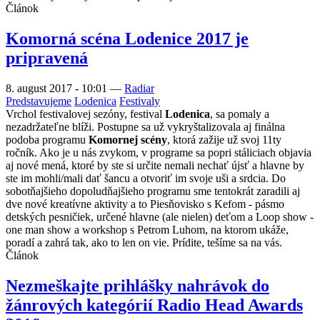
Článok
Komorná scéna Lodenice 2017 je
pripravená
8. august 2017 - 10:01
—
Radiar
Predstavujeme
Lodenica
Festivaly
Vrchol festivalovej sezóny, festival
Lodenica
, sa pomaly a
nezadržateľne blíži. Postupne sa už vykryštalizovala aj finálna
podoba programu
Komornej scény
, ktorá zažije už svoj 11ty
ročník. Ako je u nás zvykom, v programe sa popri stáliciach objavia
aj nové mená, ktoré by ste si určite nemali nechať újsť a hlavne by
ste im mohli/mali dať šancu a otvoriť im svoje uši a srdcia. Do
sobotňajšieho dopoludňajšieho programu sme tentokrát zaradili aj
dve nové kreatívne aktivity a to Piesňovisko s Kefom - pásmo
detských pesničiek, určené hlavne (ale nielen) deťom a Loop show -
one man show a workshop s Petrom Luhom, na ktorom ukáže,
poradí a zahrá tak, ako to len on vie. Prídite, tešíme sa na vás.
Článok
Nezmeškajte prihlášky nahrávok do
žánrových kategórií Radio Head Awards