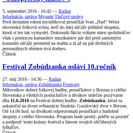
5. september 2016 - 16:42
—
Radiar
Informácia, správa
Mysami
Tlačové správy
Pred desiatimi rokmi mystifikoval pesničkár Ivan „Had“ Weiss
slovenskú folkovú scénu, keď do istej súťaže prihlásil skupinu,
ktorú si len tak vymyslel. Dokonalú fikciu vrátane mien spoluhráčov
však s pomocou kamarátov muzikantov pár dní pred samotným
konaním súťaže premenil na realitu a tá až na pár drobných
personálnych obmien trvá dodnes.
Článok
Festival Zobúdzanka oslávi 10.ročník
27. máj 2016 - 14:36
—
Radiar
Informácia, správa
Zobúdzanka
Festivaly
Milovníkov dobrej folkovej hudby, pesničkárov z Brezna a celého
Slovenska a všetkých poslucháčov a divákov srdečne pozývame
dňa
11.6.2016
na Festival dobrej hudby-
Zobúdzanku
, ktorá sa
uskutoční na dvore reštaurácie Stodola- Gazdovský dvor v Brezne.
Od 14.00 hod. sa divákom odprezentujú pesničkári a hudobné
skupiny z celého Slovenska. Program bude pestrý, príďte sa pozrieť
a podporiť tento krásny festival a hlavne svojich obľúbených
folkáčov.
Článok