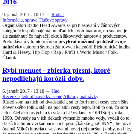
2016
9. január 2017 - 10:17
—
Radiar
Informácia, správa
Tlačové správy
Organizátori Radio Head Awards sa pri hlasovaní v žánrových
kategóriách spoliehajú na prehľad ich koordinátorov, no snahou je
ale zasiahnuť čo najväčší okruh šikovných autorov a producentov.
Preto dávajú v tomto ročníku
prvýkrát možnosť prihlásiť svoje
nahrávky
autorom štyroch žánrových kategórií Elektronická hudba,
Hard & Heavy, Hip-Hop / Rap / R'n'B a World Music / Folk.
Článok
Rybí menuet - zbierka piesní, ktoré
nepodliehajú korózii doby.
6. január 2017 - 13:18
—
Had
Recenzia
Jednofázové kvasenie
Albumy, nahrávky
Rástol som na nich od dvadsiatich, sú to fotri mojej cesty cez vŕšky
slovenského folku, stáli na počiatku cesty tejto. Boli to oni, čo som
ich našiel ako prvých, a to vďaka LP vydanej v OPUS(e) v roku
1990. Odvtedy sa v ich riekach vymenilo mnoho vody, vydali čo to
ďalších albumov zrkadliacich ich pesničkárske „poČINY“ , tie nové
(najmä Miloš) hmýriace sa slovami novej (tej dnešnej) doby, no i tie,