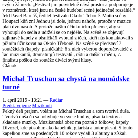
svých žánrech. „Festival jim pravidelně dává prostor a podporuje je
v rozměrech, které jsou na české hudební scéně jedinečně rozsáhlé,“
řekl Pavel Barnáš, ředitel festivalu Okolo Třeboně. Motto scény
Houpací kůň zní Jednou jsi dole, jednou nahoře, protože v muzice
platí dvojnásob. A protože našim účinkujícím přejeme, aby se
vyhoupli do sedla a udrželi se co nejdéle. Na scéně se objevují
zajímavé kapely a písničkáři vybraní z těch, kteří nás kontaktovali s
přáním účinkovat na Okolo Třeboně. Na scéně se představí 7
soutěžících (kapely, písničkáři): 6 z nich vyberou doporučovatelé z
řad muzikantů, dramaturgů festivalů , rádii a dalších médii, 7.
finalistu pošlou do soutěže diváci svými hlasy.
Článok
Michal Truschan sa chystá na nomádske
turné
1. apríl 2015 - 13:21
—
Radiar
Predstavujeme
Muzikanti
Pekný deň prajem, volám sa Michal Truschan a som tvorivá duša.
Tvorivá duša čo sa pohybuje vo svete hudby, písania textov a
skladanie muziky. Muzikantská obec ma pozná z folkovej kapely
Divozel, kde pôsobím ako kapelník, gitarista a autor piesní. S touto
kapelkou sme za posledných 10 rokov vydali 3 albumy a získali