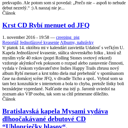
prekvapilo. Ale potom som si povedal: „Prečo nie – aspoň to nebude
debut nezrelý.“ :) A naozaj nie je...
Článok
Krst CD Rybí menuet od JFQ
1. november 2016 - 19:58
—
creeping_pig
Reportáž
Jednofázové kvasenie
Albumy, nahrávky
V piatok 14. októbra mi v kalendári zasvietila Udalosť s veľkým U.
Kapela Jednofázové kvasenie, stálica slovenského folku , ktorá už
myslím vyše 40 rokov (popri Rolling Stones svetový rekord)
vzdoruje akýmkoľvek pokusom o rozpad alebo zastavenie činnosti,
vydala v českom vydavateľstve Indies Happy Trails zbrusu nový
album Rybí menuet a krst tohto diela mal prebehnúť v spomínanom
čase na domácej scéne JFQ, v divadle Ticho a spol.. Vybral som sa
tam bez konzultácie s internetom a bola to chyba, pretože lístky boli
beznádejne vypredané. Našťastie ma istý p. Jaromír uviedol na
zoznam ako VIP osobu, tak som sa cítil primerane dôležito.
Článok
Bratislavská kapela Mysami vydáva
dlhoočakávané debutové CD
“Uhlopriečky hlasov“.