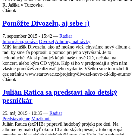
R. Jašíka v Turzovke.
Článok
Pomôžte Divozelu, aj sebe :)
7. september 2015 - 15:42
—
Radiar
Informácia, správa
Divozel
Albumy, nahrávky
Milý fanúšik Divozelu, ako už možno vieš, chystáme nový album a
radi by sme ťa poprosili o pomoc pri jeho vytváraní. Je to
jednoduché. Ak si plánuješ kúpiť naše nové CD, nečakaj na
koncert, alebo kým CD výjde. Kúp si ho v predpredaji a tým nám
vlastne pomôžeš zrealizovať jeho vydanie. Všetko sme to rozbehli
cez stránku www.startovac.cz/projekty/divozel-nove-cd-klip-aturne/
Článok
Julián Ratica sa predstaví ako detský
pesničkár
25. máj 2015 - 10:35
—
Radiar
Predstavujeme
Muzikanti
Julián Ratica (exPHB) pripravil hudobný projekt pre deti. Na
albume by malo byť okolo 10 autorských piesní, z toho aj zopár
remake-ov klasických detských šlágrov ako Kolo, kolo mlynské,