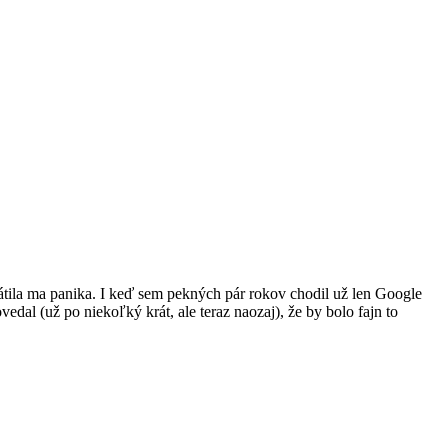
átila ma panika. I keď sem pekných pár rokov chodil už len Google
edal (už po niekoľký krát, ale teraz naozaj), že by bolo fajn to