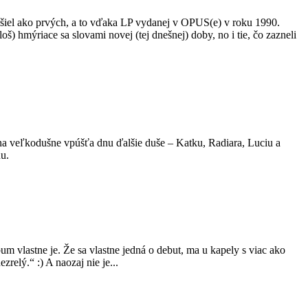
h našiel ako prvých, a to vďaka LP vydanej v OPUS(e) v roku 1990.
 hmýriace sa slovami novej (tej dnešnej) doby, no i tie, čo zazneli
na veľkodušne vpúšťa dnu ďalšie duše – Katku, Radiara, Luciu a
nu.
 vlastne je. Že sa vlastne jedná o debut, ma u kapely s viac ako
elý.“ :) A naozaj nie je...