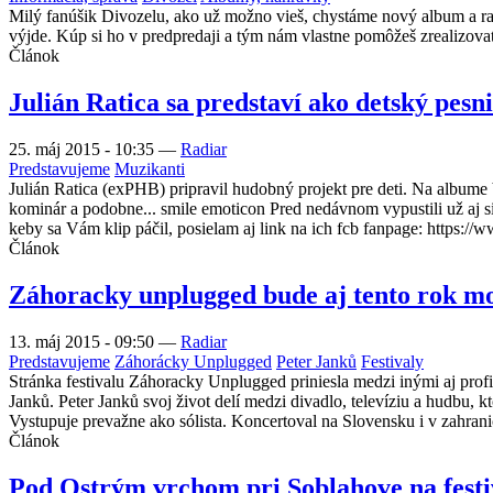
Milý fanúšik Divozelu, ako už možno vieš, chystáme nový album a rad
výjde. Kúp si ho v predpredaji a tým nám vlastne pomôžeš zrealizova
Článok
Julián Ratica sa predstaví ako detský pesn
25. máj 2015 - 10:35
—
Radiar
Predstavujeme
Muzikanti
Julián Ratica (exPHB) pripravil hudobný projekt pre deti. Na album
kominár a podobne... smile emoticon Pred nedávnom vypustili už aj sin
keby sa Vám klip páčil, posielam aj link na ich fcb fanpage: https:
Článok
Záhoracky unplugged bude aj tento rok m
13. máj 2015 - 09:50
—
Radiar
Predstavujeme
Záhorácky Unplugged
Peter Janků
Festivaly
Stránka festivalu Záhoracky Unplugged priniesla medzi inými aj profi
Janků. Peter Janků svoj život delí medzi divadlo, televíziu a hudbu, 
Vystupuje prevažne ako sólista. Koncertoval na Slovensku i v zahran
Článok
Pod Ostrým vrchom pri Soblahove na festiv