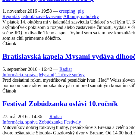
1. november 2016 - 19:58
—
creeping_pig
Reportáž
Jednofázové kvasenie
Albumy, nahrávky
V piatok 14. októbra mi v kalendári zasvietila Udalosť s veľkým U. K
akýmkoľvek pokusom o rozpad alebo zastavenie činnosti, vydala v č
scéne JFQ, v divadle Ticho a spol.. Vybral som sa tam bez konzultáci
som sa cítil primerane dôležito.
Článok
Bratislavská kapela Mysami vydáva dlhoo
5. september 2016 - 16:42
—
Radiar
Informácia, správa
Mysami
Tlačové správy
Pred desiatimi rokmi mystifikoval pesničkár Ivan „Had“ Weiss slovens
pomocou kamarátov muzikantov pár dní pred samotným konaním súťaže
Článok
Festival Zobúdzanka oslávi 10.ročník
27. máj 2016 - 14:36
—
Radiar
Informácia, správa
Zobúdzanka
Festivaly
Milovníkov dobrej folkovej hudby, pesničkárov z Brezna a celého S
dvore reštaurácie Stodola- Gazdovský dvor v Brezne. Od 14.00 hod. s