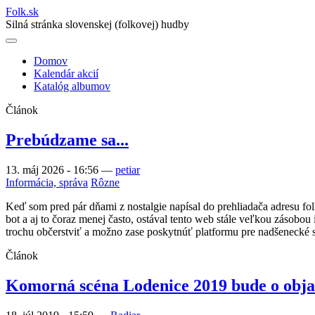
Folk
.
sk
Silná stránka slovenskej (folkovej) hudby
Domov
Kalendár akcií
Main
Katalóg albumov
navigation
Článok
Prebúdzame sa...
13. máj 2026 - 16:56
—
petiar
Informácia, správa
Rôzne
Keď som pred pár dňami z nostalgie napísal do prehliadača adresu fo
bot a aj to čoraz menej často, ostával tento web stále veľkou zásobou 
trochu občerstviť a možno zase poskytnúť platformu pre nadšenecké 
Článok
Komorná scéna Lodenice 2019 bude o obj