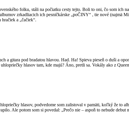
slovenského folku, stáli na počiatku cesty tejto. Boli to oni, čo som ic
lbumov zrkadliacich ich pesničkárske „poČINY“ , tie nové (najmä Miloš)
 hračiek a „čačiek“.
h a gitara pod bradatou hlavou. Had. Ha! Spieva pieseň o duši a opo
a uhlopriečky hlasov tam, kde majú? Áno, pretli sa. Vokály ako z Quee
priečky hlasov, podvedome som zalistoval v pamäti, koľký že to album
pilo. Ale potom som si povedal: „Prečo nie – aspoň to nebude debut nezr