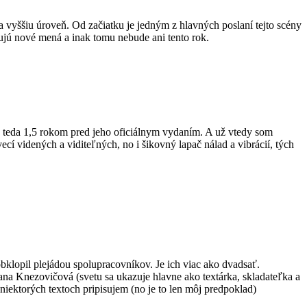
vyššiu úroveň. Od začiatku je jedným z hlavných poslaní tejto scény
ujú nové mená a inak tomu nebude ani tento rok.
, teda 1,5 rokom pred jeho oficiálnym vydaním. A už vtedy som
í videných a viditeľných, no i šikovný lapač nálad a vibrácií, tých
bklopil plejádou spolupracovníkov. Je ich viac ako dvadsať.
na Knezovičová (svetu sa ukazuje hlavne ako textárka, skladateľka a
iektorých textoch pripisujem (no je to len môj predpoklad)