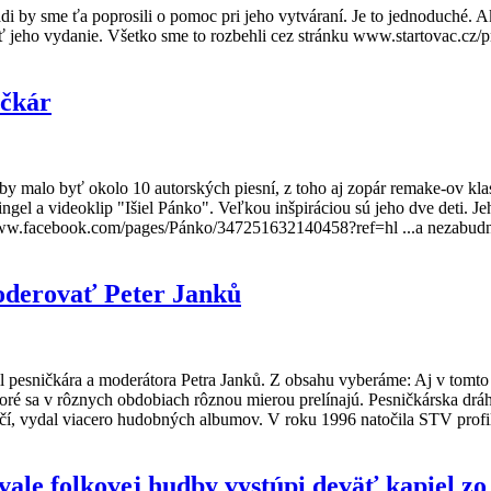
i by sme ťa poprosili o pomoc pri jeho vytváraní. Je to jednoduché. 
ť jeho vydanie. Všetko sme to rozbehli cez stránku www.startovac.cz/pr
ičkár
e by malo byť okolo 10 autorských piesní, z toho aj zopár remake-ov 
gel a videoklip "Išiel Pánko". Veľkou inšpiráciou sú jeho dve deti. Je
//www.facebook.com/pages/Pánko/347251632140458?ref=hl ...a nezabudni
oderovať Peter Janků
l pesničkára a moderátora Petra Janků. Z obsahu vyberáme: Aj v tomto 
ktoré sa v rôznych obdobiach rôznou mierou prelínajú. Pesničkárska dráh
ičí, vydal viacero hudobných albumov. V roku 1996 natočila STV profil 
ale folkovej hudby vystúpi deväť kapiel zo