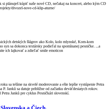
Ak si plánuješ kúpiť naše nové CD, nečakaj na koncert, alebo kým CD
ojekty/divozel-nove-cd-klip-aturne/
klasických detských šlágrov ako Kolo, kolo mlynské, Kom-kom
ho syn sa dokonca textársky podieľal na spomínanej pesničke. ...a
te ich lajkovať a zdieľať smile emoticon
roku sa tešíme na skvelé moderovanie a ešte lepšie vystúpenie Petra
a P. Janků sa datuje približne od začiatku deväťdesiatych rokov.
Petra Janků pre cyklus Pesničkári slovenskí.
 Slovenska a Čiech.