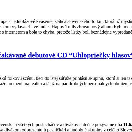
apela Jednofázové kvasenie, stálica slovenského folku , ktorá už mysl
eskom vydavateľstve Indies Happy Trails zbrusu nový album Rybí menu
e s internetom a bola to chyba, pretože lístky boli beznádejne vypredan
čakávané debutové CD “Uhlopriečky hlasov
kú folkovú scénu, keď do istej súťaže prihlásil skupinu, ktorú si len 
 premenil na realitu a tá až na pár drobných personálnych obmien tr
lovenska a všetkých poslucháčov a divákov srdečne pozývame dňa
11.6
a divákom odprezentujú pesničkári a hudobné skupiny z celého Slovens