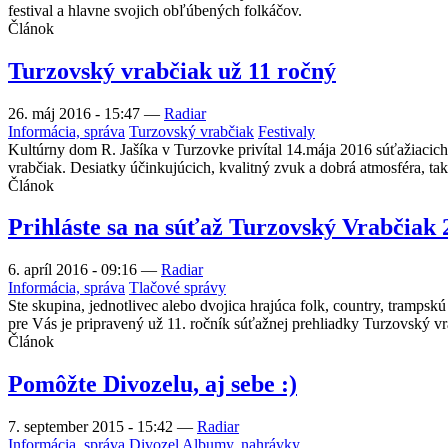
festival a hlavne svojich obľúbených folkáčov.
Článok
Turzovský vrabčiak už 11 ročný
26. máj 2016 - 15:47
—
Radiar
Informácia, správa
Turzovský vrabčiak
Festivaly
Kultúrny dom R. Jašíka v Turzovke privítal 14.mája 2016 súťažiacich
vrabčiak. Desiatky účinkujúcich, kvalitný zvuk a dobrá atmosféra, ta
Článok
Prihláste sa na súťaž Turzovský Vrabčiak 
6. apríl 2016 - 09:16
—
Radiar
Informácia, správa
Tlačové správy
Ste skupina, jednotlivec alebo dvojica hrajúca folk, country, tramps
pre Vás je pripravený už 11. ročník súťažnej prehliadky Turzovský 
Článok
Pomôžte Divozelu, aj sebe :)
7. september 2015 - 15:42
—
Radiar
Informácia, správa
Divozel
Albumy, nahrávky