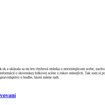
lk.sk a ukázala sa mi len chybová stránka o neexistujúcom webe, zachv
informácií o slovenskej folkovej scéne z rokov minulých. Tak som si pov
spravodajstvo o hudbe, ktorú máme radi.
avovaní