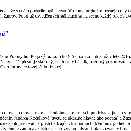
edať, že sa nám podarilo opäť posunúť dramaturgiu Komornej scény na 
žánrov. Popri už osvedčených stáliciach sa na scéne každý rok objav
né"
Mária Polónyiho. Po prvý raz som ho (d)uchom ochutnal už v lete 2016
kých 15 piesní je skúsený, ostrieľaný básnik, pozorný pozorovateľ vec
 do formy textovej, či hudobnej.
Po dlhých a dlhých rokoch. Podobne ako pri tých predchádzajúcich sa o
ničanky Andrea Kočalková (svetu sa ukazuje hlavne ako poetka) a Zuza
zne spolupracoval na predchádzajúcich albumoch. Martinov podiel na n
da Klenu je zaujímavé, Edo sa skôr zvykne blysnúť ako spevácky hosť.