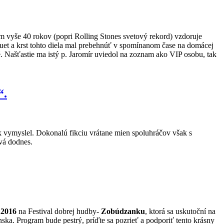
ím vyše 40 rokov (popri Rolling Stones svetový rekord) vzdoruje
et a krst tohto diela mal prebehnúť v spomínanom čase na domácej
é. Našťastie ma istý p. Jaromír uviedol na zoznam ako VIP osobu, tak
“.
tak vymyslel. Dokonalú fikciu vrátane mien spoluhráčov však s
vá dodnes.
.2016
na Festival dobrej hudby-
Zobúdzanku
, ktorá sa uskutoční na
ka. Program bude pestrý, príďte sa pozrieť a podporiť tento krásny