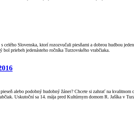
 s celého Slovenska, ktorí rozozvučali piesňami a dobrou hudbou jeden
ký bol priebeh jedenásteho ročníka Turzovského vrabčiaka.
2016
kú pieseň alebo podobný hudobný žáner? Chcete si zahrať na kvalitnom o
vrabčiak. Uskutoční sa 14. mája pred Kultúrnym domom R. Jašíka v Tur