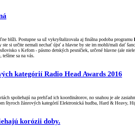
ná
eľne blíži. Postupne sa už vykryštalizovala aj finálna podoba programu
 ste si určite nemali nechať újsť a hlavne by ste im mohli/mali dať šan
 Piesňovisko s Kefom - pásmo detských pesničiek, určené hlavne (ale 
, tešíme sa na vás.
vých kategórií Radio Head Awards 2016
iách spoliehajú na prehľad ich koordinátorov, no snahou je ale zasiah
m štyroch žánrových kategórií Elektronická hudba, Hard & Heavy, Hip
iehajú korózii doby.