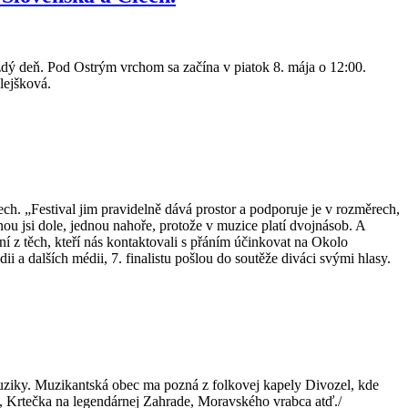
ždý deň. Pod Ostrým vrchom sa začína v piatok 8. mája o 12:00.
lejšková.
ech. „Festival jim pravidelně dává prostor a podporuje je v rozměrech,
ou jsi dole, jednou nahoře, protože v muzice platí dvojnásob. A
ní z těch, kteří nás kontaktovali s přáním účinkovat na Okolo
ii a dalších médii, 7. finalistu pošlou do soutěže diváci svými hlasy.
muziky. Muzikantská obec ma pozná z folkovej kapely Divozel, kde
u, Krtečka na legendárnej Zahrade, Moravského vrabca atď./