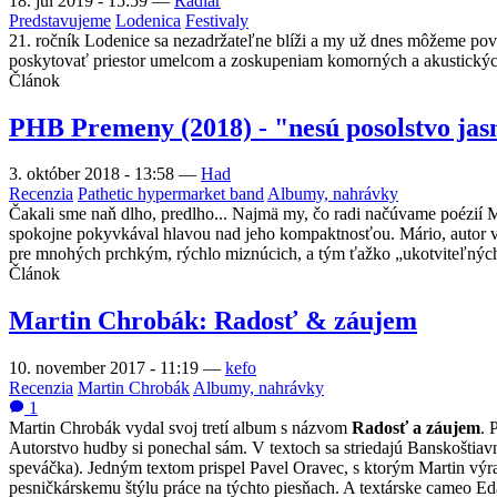
18. júl 2019 - 15:59
—
Radiar
Predstavujeme
Lodenica
Festivaly
21. ročník Lodenice sa nezadržateľne blíži a my už dnes môžeme pov
poskytovať priestor umelcom a zoskupeniam komorných a akustických 
Článok
PHB Premeny (2018) - "nesú posolstvo jas
3. október 2018 - 13:58
—
Had
Recenzia
Pathetic hypermarket band
Albumy, nahrávky
Čakali sme naň dlho, predlho... Najmä my, čo radi načúvame poézií 
spokojne pokyvkával hlavou nad jeho kompaktnosťou. Mário, autor všet
pre mnohých prchkým, rýchlo miznúcich, a tým ťažko „ukotviteľných“
Článok
Martin Chrobák: Radosť & záujem
10. november 2017 - 11:19
—
kefo
Recenzia
Martin Chrobák
Albumy, nahrávky
1
Martin Chrobák vydal svoj tretí album s názvom
Radosť a záujem
. 
Autorstvo hudby si ponechal sám. V textoch sa striedajú Banskoštiav
speváčka). Jedným textom prispel Pavel Oravec, s ktorým Martin výra
pesničkárskemu štýlu práce na týchto piesňach. A textárske cameo E