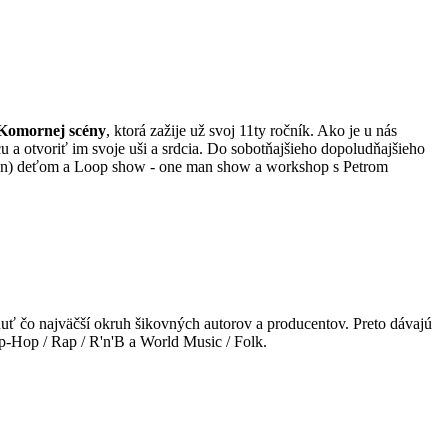
Komornej scény
, ktorá zažije už svoj 11ty ročník. Ako je u nás
cu a otvoriť im svoje uši a srdcia. Do sobotňajšieho dopoludňajšieho
nielen) deťom a Loop show - one man show a workshop s Petrom
nuť čo najväčší okruh šikovných autorov a producentov. Preto dávajú
-Hop / Rap / R'n'B a World Music / Folk.