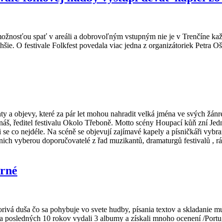
 možnosťou spať v areáli a dobrovoľným vstupným nie je v Trenčíne ka
ie. O festivale Folkfest povedala viac jedna z organizátoriek Petra Oš
nty a objevy, které za pár let mohou nahradit velká jména ve svých žánr
rnáš, ředitel festivalu Okolo Třeboně. Motto scény Houpací kůň zní Jedn
 se co nejdéle. Na scéně se objevují zajímavé kapely a písničkáři vybra
 nich vyberou doporučovatelé z řad muzikantů, dramaturgů festivalů , rád
urné
rivá duša čo sa pohybuje vo svete hudby, písania textov a skladanie 
e za posledných 10 rokov vydali 3 albumy a získali mnoho ocenení /Port