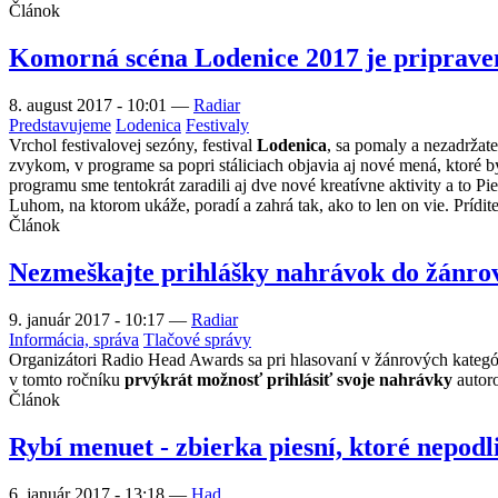
Článok
Komorná scéna Lodenice 2017 je priprave
8. august 2017 - 10:01
—
Radiar
Predstavujeme
Lodenica
Festivaly
Vrchol festivalovej sezóny, festival
Lodenica
, sa pomaly a nezadržat
zvykom, v programe sa popri stáliciach objavia aj nové mená, ktoré by
programu sme tentokrát zaradili aj dve nové kreatívne aktivity a to
Luhom, na ktorom ukáže, poradí a zahrá tak, ako to len on vie. Prídite
Článok
Nezmeškajte prihlášky nahrávok do žánro
9. január 2017 - 10:17
—
Radiar
Informácia, správa
Tlačové správy
Organizátori Radio Head Awards sa pri hlasovaní v žánrových kategór
v tomto ročníku
prvýkrát možnosť prihlásiť svoje nahrávky
autoro
Článok
Rybí menuet - zbierka piesní, ktoré nepodl
6. január 2017 - 13:18
—
Had