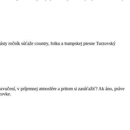
ásty ročník súťaže country, folku a trampskej piesne Turzovský
zvučení, v príjemnej atmosfére a pritom si zasúťažiť? Ak áno, práve
zovke.