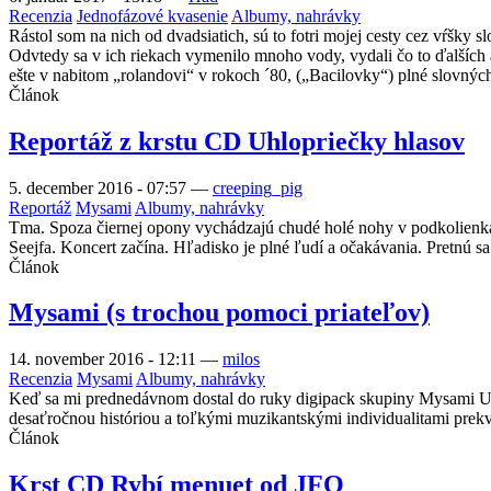
Recenzia
Jednofázové kvasenie
Albumy, nahrávky
Rástol som na nich od dvadsiatich, sú to fotri mojej cesty cez vŕšky 
Odvtedy sa v ich riekach vymenilo mnoho vody, vydali čo to ďalších a
ešte v nabitom „rolandovi“ v rokoch ´80, („Bacilovky“) plné slovných
Článok
Reportáž z krstu CD Uhlopriečky hlasov
5. december 2016 - 07:57
—
creeping_pig
Reportáž
Mysami
Albumy, nahrávky
Tma. Spoza čiernej opony vychádzajú chudé holé nohy v podkolienkac
Seejfa. Koncert začína. Hľadisko je plné ľudí a očakávania. Pretnú s
Článok
Mysami (s trochou pomoci priateľov)
14. november 2016 - 12:11
—
milos
Recenzia
Mysami
Albumy, nahrávky
Keď sa mi prednedávnom dostal do ruky digipack skupiny Mysami Uhlo
desaťročnou históriou a toľkými muzikantskými individualitami prekva
Článok
Krst CD Rybí menuet od JFQ