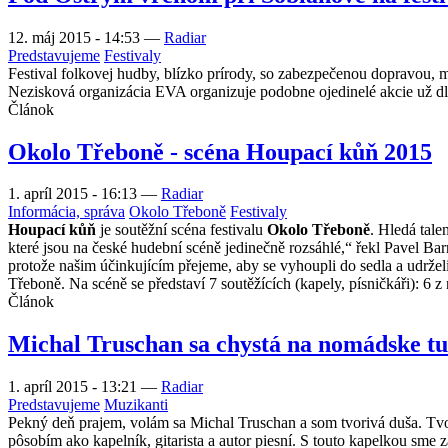
12. máj 2015 - 14:53
—
Radiar
Predstavujeme
Festivaly
Festival folkovej hudby, blízko prírody, so zabezpečenou dopravou,
Nezisková organizácia EVA organizuje podobne ojedinelé akcie už dlhš
Článok
Okolo Třeboně - scéna Houpací kůň 2015
1. apríl 2015 - 16:13
—
Radiar
Informácia, správa
Okolo Třeboně
Festivaly
Houpací kůň
je soutěžní scéna festivalu
Okolo Třeboně
. Hledá tale
které jsou na české hudební scéně jedinečně rozsáhlé,“ řekl Pavel Ba
protože našim účinkujícím přejeme, aby se vyhoupli do sedla a udrželi
Třeboně. Na scéně se představí 7 soutěžících (kapely, písničkáři): 6 z
Článok
Michal Truschan sa chystá na nomádske t
1. apríl 2015 - 13:21
—
Radiar
Predstavujeme
Muzikanti
Pekný deň prajem, volám sa Michal Truschan a som tvorivá duša. Tvo
pôsobím ako kapelník, gitarista a autor piesní. S touto kapelkou sm