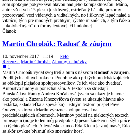
som spokojne pokyvkával hlavou nad jeho kompaktnosťou. Mário,
autor všetkých 15 piesní je skúsený, ostrieľaný básnik, pozorný
pozorovateľ vecí videných a viditeľných, no i šikovný lapač nálad a
vibrácií, tých pre mnohých prchkým, rýchlo miznúcich, a tým ťažko
„ukotviteľných“ do formy textovej, či hudobnej.
Článok
Martin Chrobák: Radosť & záujem
10. november 2017 - 11:19
—
kefo
Recenzia
Martin Chrobák
Albumy, nahrávky
1
Martin Chrobák vydal svoj tretí album s názvom
Radosť a záujem
.
Po dlhých a dlhých rokoch. Podobne ako pri tých predchádzajúcich
sa obklopil plejádou spolupracovníkov. Je ich viac ako dvadsať.
Autorstvo hudby si ponechal sám. V textoch sa striedajú
Banskoštiavničanky Andrea Kočalková (svetu sa ukazuje hlavne
ako poetka) a Zuzana Knezovičová (svetu sa ukazuje hlavne ako
textárka, skladateľka a speváčka). Jedným textom prispel Pavel
Oravec, s ktorým Martin výrazne spolupracoval na
predchádzajúcich albumoch. Martinov podiel na niektorých textoch
pripisujem (no je to len môj predpoklad) pesničkárskemu štýlu práce
na týchto piesňach. A textárske cameo Eda Klenu je zaujímavé, Edo
sa skôr zvykne blysnúť ako spevácky hosť.