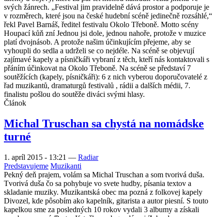
svých žánrech. „Festival jim pravidelně dává prostor a podporuje je
v rozměrech, které jsou na české hudební scéně jedinečně rozsáhlé,“
řekl Pavel Barnáš, ředitel festivalu Okolo Třeboně. Motto scény
Houpací kůň zní Jednou jsi dole, jednou nahoře, protože v muzice
platí dvojnásob. A protože našim účinkujícím přejeme, aby se
vyhoupli do sedla a udrželi se co nejdéle. Na scéně se objevují
zajímavé kapely a písničkáři vybraní z těch, kteří nás kontaktovali s
přáním účinkovat na Okolo Třeboně. Na scéně se představí 7
soutěžících (kapely, písničkáři): 6 z nich vyberou doporučovatelé z
řad muzikantů, dramaturgů festivalů , rádii a dalších médii, 7.
finalistu pošlou do soutěže diváci svými hlasy.
Článok
Michal Truschan sa chystá na nomádske
turné
1. apríl 2015 - 13:21
—
Radiar
Predstavujeme
Muzikanti
Pekný deň prajem, volám sa Michal Truschan a som tvorivá duša.
Tvorivá duša čo sa pohybuje vo svete hudby, písania textov a
skladanie muziky. Muzikantská obec ma pozná z folkovej kapely
Divozel, kde pôsobím ako kapelník, gitarista a autor piesní. S touto
kapelkou sme za posledných 10 rokov vydali 3 albumy a získali