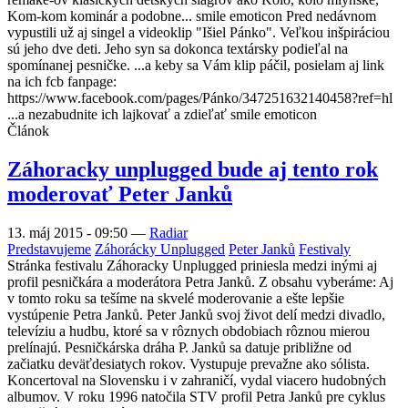
Kom-kom kominár a podobne... smile emoticon Pred nedávnom
vypustili už aj singel a videoklip "Išiel Pánko". Veľkou inšpiráciou
sú jeho dve deti. Jeho syn sa dokonca textársky podieľal na
spomínanej pesničke. ...a keby sa Vám klip páčil, posielam aj link
na ich fcb fanpage:
https://www.facebook.com/pages/Pánko/347251632140458?ref=hl
...a nezabudnite ich lajkovať a zdieľať smile emoticon
Článok
Záhoracky unplugged bude aj tento rok
moderovať Peter Janků
13. máj 2015 - 09:50
—
Radiar
Predstavujeme
Záhorácky Unplugged
Peter Janků
Festivaly
Stránka festivalu Záhoracky Unplugged priniesla medzi inými aj
profil pesničkára a moderátora Petra Janků. Z obsahu vyberáme: Aj
v tomto roku sa tešíme na skvelé moderovanie a ešte lepšie
vystúpenie Petra Janků. Peter Janků svoj život delí medzi divadlo,
televíziu a hudbu, ktoré sa v rôznych obdobiach rôznou mierou
prelínajú. Pesničkárska dráha P. Janků sa datuje približne od
začiatku deväťdesiatych rokov. Vystupuje prevažne ako sólista.
Koncertoval na Slovensku i v zahraničí, vydal viacero hudobných
albumov. V roku 1996 natočila STV profil Petra Janků pre cyklus