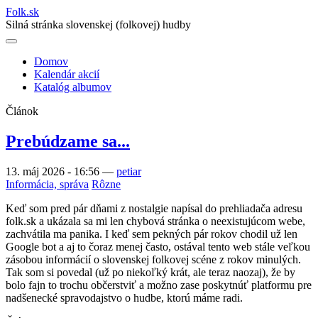
Folk
.
sk
Silná stránka slovenskej (folkovej) hudby
Domov
Kalendár akcií
Main
Katalóg albumov
navigation
Článok
Prebúdzame sa...
13. máj 2026 - 16:56
—
petiar
Informácia, správa
Rôzne
Keď som pred pár dňami z nostalgie napísal do prehliadača adresu
folk.sk a ukázala sa mi len chybová stránka o neexistujúcom webe,
zachvátila ma panika. I keď sem pekných pár rokov chodil už len
Google bot a aj to čoraz menej často, ostával tento web stále veľkou
zásobou informácií o slovenskej folkovej scéne z rokov minulých.
Tak som si povedal (už po niekoľký krát, ale teraz naozaj), že by
bolo fajn to trochu občerstviť a možno zase poskytnúť platformu pre
nadšenecké spravodajstvo o hudbe, ktorú máme radi.