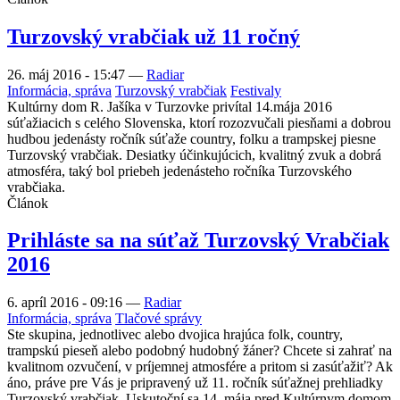
Turzovský vrabčiak už 11 ročný
26. máj 2016 - 15:47
—
Radiar
Informácia, správa
Turzovský vrabčiak
Festivaly
Kultúrny dom R. Jašíka v Turzovke privítal 14.mája 2016
súťažiacich s celého Slovenska, ktorí rozozvučali piesňami a dobrou
hudbou jedenásty ročník súťaže country, folku a trampskej piesne
Turzovský vrabčiak. Desiatky účinkujúcich, kvalitný zvuk a dobrá
atmosféra, taký bol priebeh jedenásteho ročníka Turzovského
vrabčiaka.
Článok
Prihláste sa na súťaž Turzovský Vrabčiak
2016
6. apríl 2016 - 09:16
—
Radiar
Informácia, správa
Tlačové správy
Ste skupina, jednotlivec alebo dvojica hrajúca folk, country,
trampskú pieseň alebo podobný hudobný žáner? Chcete si zahrať na
kvalitnom ozvučení, v príjemnej atmosfére a pritom si zasúťažiť? Ak
áno, práve pre Vás je pripravený už 11. ročník súťažnej prehliadky
Turzovský vrabčiak. Uskutoční sa 14. mája pred Kultúrnym domom