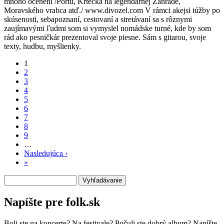
mnoho ocenení /Portu, Krtečka na legendárnej Zahrade,
Moravského vrabca atď./ www.divozel.com V rámci akejsi túžby po
skúsenosti, sebapoznaní, cestovaní a stretávaní sa s rôznymi
zaujímavými ľudmi som si vymyslel nomádske turné, kde by som
rád ako pesničkár prezentoval svoje piesne. Sám s gitarou, svoje
texty, hudbu, myšlienky.
1
2
Stránkovanie
3
4
5
6
7
8
9
…
Nasledujúca ›
Ďalšia
»
Posledná
strana
strana
Vyhľadávanie
Napíšte pre folk.sk
Boli ste na koncerte? Na festivale? Počuli ste dobrý album? Napíšte