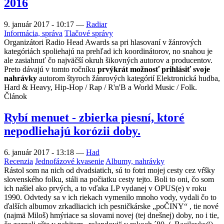
2016
9. január 2017 - 10:17
—
Radiar
Informácia, správa
Tlačové správy
Organizátori Radio Head Awards sa pri hlasovaní v žánrových
kategóriách spoliehajú na prehľad ich koordinátorov, no snahou je
ale zasiahnuť čo najväčší okruh šikovných autorov a producentov.
Preto dávajú v tomto ročníku
prvýkrát možnosť prihlásiť svoje
nahrávky
autorom štyroch žánrových kategórií Elektronická hudba,
Hard & Heavy, Hip-Hop / Rap / R'n'B a World Music / Folk.
Článok
Rybí menuet - zbierka piesní, ktoré
nepodliehajú korózii doby.
6. január 2017 - 13:18
—
Had
Recenzia
Jednofázové kvasenie
Albumy, nahrávky
Rástol som na nich od dvadsiatich, sú to fotri mojej cesty cez vŕšky
slovenského folku, stáli na počiatku cesty tejto. Boli to oni, čo som
ich našiel ako prvých, a to vďaka LP vydanej v OPUS(e) v roku
1990. Odvtedy sa v ich riekach vymenilo mnoho vody, vydali čo to
ďalších albumov zrkadliacich ich pesničkárske „poČINY“ , tie nové
(najmä Miloš) hmýriace sa slovami novej (tej dnešnej) doby, no i tie,