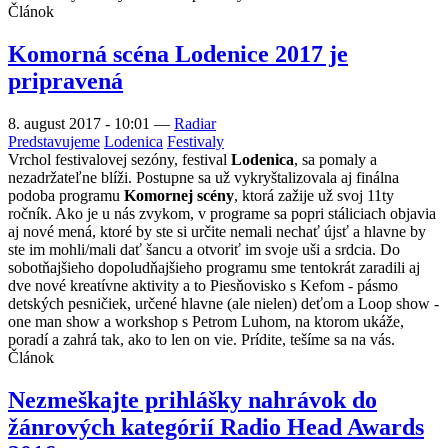
Článok
Komorná scéna Lodenice 2017 je
pripravená
8. august 2017 - 10:01
—
Radiar
Predstavujeme
Lodenica
Festivaly
Vrchol festivalovej sezóny, festival
Lodenica
, sa pomaly a
nezadržateľne blíži. Postupne sa už vykryštalizovala aj finálna
podoba programu
Komornej scény
, ktorá zažije už svoj 11ty
ročník. Ako je u nás zvykom, v programe sa popri stáliciach objavia
aj nové mená, ktoré by ste si určite nemali nechať újsť a hlavne by
ste im mohli/mali dať šancu a otvoriť im svoje uši a srdcia. Do
sobotňajšieho dopoludňajšieho programu sme tentokrát zaradili aj
dve nové kreatívne aktivity a to Piesňovisko s Kefom - pásmo
detských pesničiek, určené hlavne (ale nielen) deťom a Loop show -
one man show a workshop s Petrom Luhom, na ktorom ukáže,
poradí a zahrá tak, ako to len on vie. Prídite, tešíme sa na vás.
Článok
Nezmeškajte prihlášky nahrávok do
žánrových kategórií Radio Head Awards