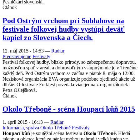
Pesničkári slovenskí.
Článok
Pod Ostrým vrchom pri Soblahove na
festivale folkovej hudby vystúpi deväť
kapiel zo Slovenska a Čiech.
12. máj 2015 - 14:53
—
Radiar
Predstavujeme
Festivaly
Festival folkovej hudby, blízko prírody, so zabezpečenou dopravou,
možnosťou spať v areáli a dobrovoľným vstupným nie je v Trenčíne
každý deň. Pod Ostrým vrchom sa začína v piatok 8. mája o 12:00.
Nezisková organizácia EVA organizuje podobne ojedinelé akcie už
dlhšie. O festivale Folkfest povedala viac jedna z organizátoriek
Petra Ošlejšková.
Článok
Okolo Třeboně - scéna Houpací kůň 2015
1. apríl 2015 - 16:13
—
Radiar
Informácia, správa
Okolo Třeboně
Festivaly
Houpací kůň
je soutěžní scéna festivalu
Okolo Třeboně
. Hledá
talenty a objevy, které za pár let mohou nahradit velká jména ve