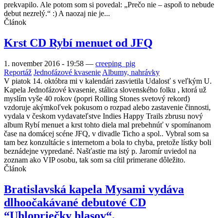
prekvapilo. Ale potom som si povedal: „Prečo nie – aspoň to nebude
debut nezrelý.“ :) A naozaj nie je...
Článok
Krst CD Rybí menuet od JFQ
1. november 2016 - 19:58
—
creeping_pig
Reportáž
Jednofázové kvasenie
Albumy, nahrávky
V piatok 14. októbra mi v kalendári zasvietila Udalosť s veľkým U.
Kapela Jednofázové kvasenie, stálica slovenského folku , ktorá už
myslím vyše 40 rokov (popri Rolling Stones svetový rekord)
vzdoruje akýmkoľvek pokusom o rozpad alebo zastavenie činnosti,
vydala v českom vydavateľstve Indies Happy Trails zbrusu nový
album Rybí menuet a krst tohto diela mal prebehnúť v spomínanom
čase na domácej scéne JFQ, v divadle Ticho a spol.. Vybral som sa
tam bez konzultácie s internetom a bola to chyba, pretože lístky boli
beznádejne vypredané. Našťastie ma istý p. Jaromír uviedol na
zoznam ako VIP osobu, tak som sa cítil primerane dôležito.
Článok
Bratislavská kapela Mysami vydáva
dlhoočakávané debutové CD
“Uhlopriečky hlasov“.