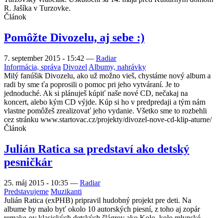
R. Jašíka v Turzovke.
Článok
Pomôžte Divozelu, aj sebe :)
7. september 2015 - 15:42
—
Radiar
Informácia, správa
Divozel
Albumy, nahrávky
Milý fanúšik Divozelu, ako už možno vieš, chystáme nový album a
radi by sme ťa poprosili o pomoc pri jeho vytváraní. Je to
jednoduché. Ak si plánuješ kúpiť naše nové CD, nečakaj na
koncert, alebo kým CD výjde. Kúp si ho v predpredaji a tým nám
vlastne pomôžeš zrealizovať jeho vydanie. Všetko sme to rozbehli
cez stránku www.startovac.cz/projekty/divozel-nove-cd-klip-aturne/
Článok
Julián Ratica sa predstaví ako detský
pesničkár
25. máj 2015 - 10:35
—
Radiar
Predstavujeme
Muzikanti
Julián Ratica (exPHB) pripravil hudobný projekt pre deti. Na
albume by malo byť okolo 10 autorských piesní, z toho aj zopár
remake-ov klasických detských šlágrov ako Kolo, kolo mlynské,