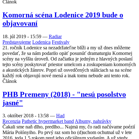
Článok
Komorná scéna Lodenice 2019 bude o
objavovaní
18. júl 2019 - 15:59
—
Radiar
Predstavujeme
Lodenica
Festivaly
21. ročník Lodenice sa nezadržateľne blíži a my už dnes môžeme
povedať, že sa nám podarilo opäť posunúť dramaturgiu Komornej
scény na vyššiu úroveň. Od začiatku je jedným z hlavných poslaní
tejto scény poskytovať priestor umelcom a zoskupeniam komorných
a akustických žánrov. Popri už osvedčených stáliciach sa na scéne
každý rok objavujú nové mená a inak tomu nebude ani tento rok.
Článok
PHB Premeny (2018) - "nesú posolstvo
jasné"
3. október 2018 - 13:58
—
Had
Recenzia
Pathetic hypermarket band
Albumy, nahrávky
Čakali sme naň dlho, predlho... Najmä my, čo radi načúvame poézií
Mária Polónyiho. Po prvý raz som ho (d)uchom ochutnal už v lete
2016, teda 1,5 rokom pred jeho oficiálnym vydaním. A už vtedy