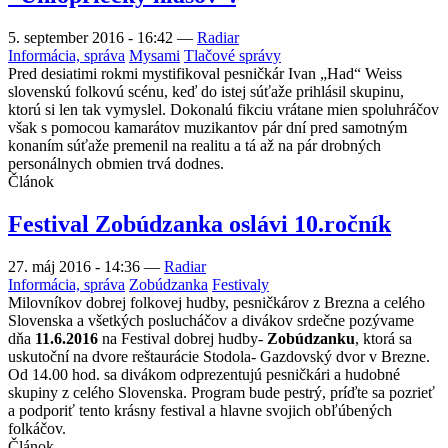
5. september 2016 - 16:42
—
Radiar
Informácia, správa
Mysami
Tlačové správy
Pred desiatimi rokmi mystifikoval pesničkár Ivan „Had“ Weiss
slovenskú folkovú scénu, keď do istej súťaže prihlásil skupinu,
ktorú si len tak vymyslel. Dokonalú fikciu vrátane mien spoluhráčov
však s pomocou kamarátov muzikantov pár dní pred samotným
konaním súťaže premenil na realitu a tá až na pár drobných
personálnych obmien trvá dodnes.
Článok
Festival Zobúdzanka oslávi 10.ročník
27. máj 2016 - 14:36
—
Radiar
Informácia, správa
Zobúdzanka
Festivaly
Milovníkov dobrej folkovej hudby, pesničkárov z Brezna a celého
Slovenska a všetkých poslucháčov a divákov srdečne pozývame
dňa
11.6.2016
na Festival dobrej hudby-
Zobúdzanku
, ktorá sa
uskutoční na dvore reštaurácie Stodola- Gazdovský dvor v Brezne.
Od 14.00 hod. sa divákom odprezentujú pesničkári a hudobné
skupiny z celého Slovenska. Program bude pestrý, príďte sa pozrieť
a podporiť tento krásny festival a hlavne svojich obľúbených
folkáčov.
Článok