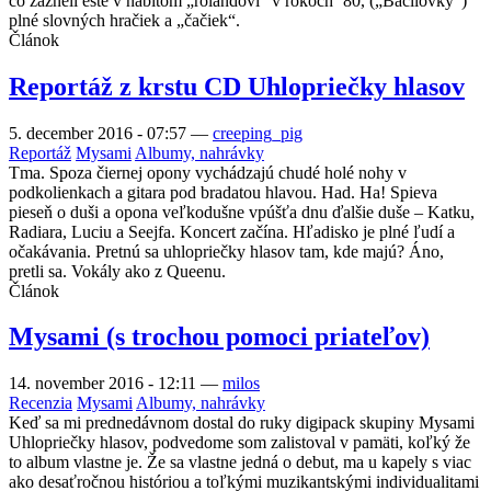
čo zazneli ešte v nabitom „rolandovi“ v rokoch ´80, („Bacilovky“)
plné slovných hračiek a „čačiek“.
Článok
Reportáž z krstu CD Uhlopriečky hlasov
5. december 2016 - 07:57
—
creeping_pig
Reportáž
Mysami
Albumy, nahrávky
Tma. Spoza čiernej opony vychádzajú chudé holé nohy v
podkolienkach a gitara pod bradatou hlavou. Had. Ha! Spieva
pieseň o duši a opona veľkodušne vpúšťa dnu ďalšie duše – Katku,
Radiara, Luciu a Seejfa. Koncert začína. Hľadisko je plné ľudí a
očakávania. Pretnú sa uhlopriečky hlasov tam, kde majú? Áno,
pretli sa. Vokály ako z Queenu.
Článok
Mysami (s trochou pomoci priateľov)
14. november 2016 - 12:11
—
milos
Recenzia
Mysami
Albumy, nahrávky
Keď sa mi prednedávnom dostal do ruky digipack skupiny Mysami
Uhlopriečky hlasov, podvedome som zalistoval v pamäti, koľký že
to album vlastne je. Že sa vlastne jedná o debut, ma u kapely s viac
ako desaťročnou históriou a toľkými muzikantskými individualitami