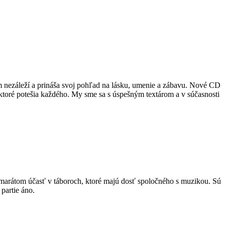
 nezáleží a prináša svoj pohľad na lásku, umenie a zábavu. Nové CD
ktoré potešia každého. My sme sa s úspešným textárom a v súčasnosti
marátom účasť v táboroch, ktoré majú dosť spoločného s muzikou. Sú
partie áno.