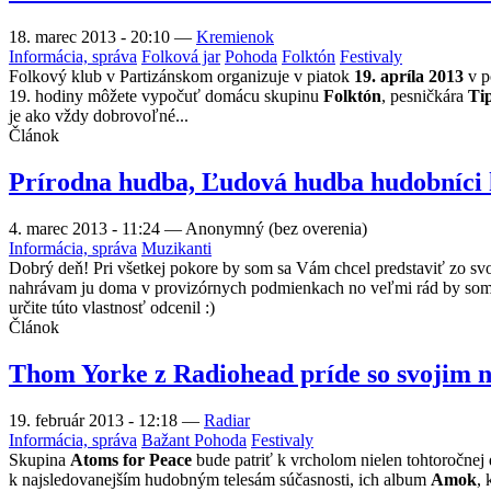
18. marec 2013 - 20:10
—
Kremienok
Informácia, správa
Folková jar
Pohoda
Folktón
Festivaly
Folkový klub v Partizánskom organizuje v piatok
19. apríla 2013
v p
19. hodiny môžete vypočuť domácu skupinu
Folktón
, pesničkára
Ti
je ako vždy dobrovoľné...
Článok
Prírodna hudba, Ľudová hudba hudobníci hl
4. marec 2013 - 11:24
—
Anonymný (bez overenia)
Informácia, správa
Muzikanti
Dobrý deň! Pri všetkej pokore by som sa Vám chcel predstaviť zo sv
nahrávam ju doma v provizórnych podmienkach no veľmi rád by som ch
určite túto vlastnosť odcenil :)
Článok
Thom Yorke z Radiohead príde so svojim 
19. február 2013 - 12:18
—
Radiar
Informácia, správa
Bažant Pohoda
Festivaly
Skupina
Atoms for Peace
bude patriť k vrcholom nielen tohtoročnej
k najsledovanejším hudobným telesám súčasnosti, ich album
Amok
, 