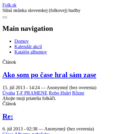
Folk
.
sk
Silná stránka slovenskej (folkovej) hudby
Main navigation
Domov
Kalendár akcií
Katalóg albumov
Článok
Ako som po čase hral sám zase
15. júl 2013 - 14:24
—
Anonymný (bez overenia)
Úvaha
T-F PRAMENE
Robo Hulej
Rôzne
Ahojte moji priatelia folkáči.
Článok
Re:
6. júl 2013 - 02:38
—
Anonymný (bez overenia)