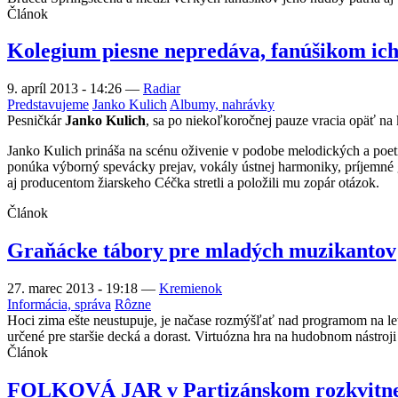
Článok
Kolegium piesne nepredáva, fanúšikom ic
9. apríl 2013 - 14:26
—
Radiar
Predstavujeme
Janko Kulich
Albumy, nahrávky
Pesničkár
Janko Kulich
, sa po niekoľkoročnej pauze vracia opäť na 
Janko Kulich prináša na scénu oživenie v podobe melodických a poe
ponúka výborný spevácky prejav, vokály ústnej harmoniky, príjemné g
aj producentom žiarskeho Céčka stretli a položili mu zopár otázok.
Článok
Graňácke tábory pre mladých muzikantov
27. marec 2013 - 19:18
—
Kremienok
Informácia, správa
Rôzne
Hoci zima ešte neustupuje, je načase rozmýšľať nad programom na l
určené pre staršie decká a dorast. Virtuózna hra na hudobnom nástroj
Článok
FOLKOVÁ JAR v Partizánskom rozkvitne 