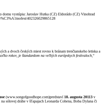
ho domu vystúpia: Jaroslav Hutka (CZ) Eldorádo (CZ) Vinohrad
es/Vr%C3%A1tnofest/402326029865128
ských a dvoch českých miest rovno k bránam trenčianskeho letiska a
koľko rokov, je štandardom na veľkých európskych festivaloch,
“
ose
(www.songofgoodhope.com)predstaví
18. augusta 20113
v
ráča na sólovej dráhe v šľapajach Leonarda Cohena, Boba Dylana či