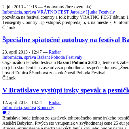
2. jún 2013 - 11:15
—
Anonymný (bez overenia)
Informácia, správa
VRÁTNO FEST
Jaroslav Hutka
Festivaly
pozvánka na festival country a folk hudby VRÁTNO FEST dátum: 15.
Tensegrity Country Tip vstupné: predpredaj 5,-€ na mieste 7,-€ 
Článok
Špeciálne spiatočné autobusy na festival 
23. apríl 2013 - 12:47
—
Radiar
Informácia, správa
Bažant Pohoda
Festivaly
Organizátori letného festivalu
Bažant Pohoda 2013
aj tento rok zabe
po jeho skončení ich zase odvezú pohodlne a bezpečne domov. „
Špec
hovorí Ľubica Ščambová zo spoločnosti Pohoda Festival.
Článok
V Bratislave vystúpi írsky spevák a pesni
12. apríl 2013 - 14:54
—
Radiar
Informácia, správa
Koncerty
2
Bratislava bude jednou zo zastávok tohtoročného turné írskeho pesni
Ateliéri Babylon. Prvých sto vstupeniek v zvýhodnenej cene 25 eur je
Brucea Springsteena a medzi veľkých fanúšikov jeho hudby patria aj 