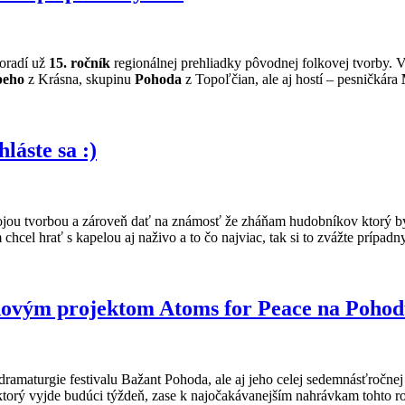
oradí už
15. ročník
regionálnej prehliadky pôvodnej folkovej tvorby.
peho
z Krásna, skupinu
Pohoda
z Topoľčian, ale aj hostí – pesničkára
áste sa :)
ojou tvorbou a zároveň dať na známosť že zháňam hudobníkov ktorý by 
cel hrať s kapelou aj naživo a to čo najviac, tak si to zvážte prípa
novým projektom Atoms for Peace na Pohod
 dramaturgie festivalu Bažant Pohoda, ale aj jeho celej sedemnásťročn
ktorý vyjde budúci týždeň, zase k najočakávanejším nahrávkam tohto ro