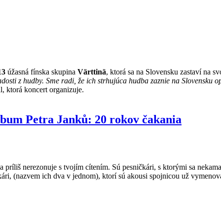
13
úžasná fínska skupina
Värttinä
, ktorá sa na Slovensku zastaví na s
adosti z hudby. Sme radi, že ich strhujúca hudba zaznie na Slovensku 
, ktorá koncert organizuje.
album Petra Janků: 20 rokov čakania
a príliš nerezonuje s tvojím cítením. Sú pesničkári, s ktorými sa nekama
ničkári, (nazvem ich dva v jednom), ktorí sú akousi spojnicou už vymeno