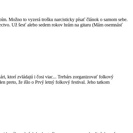
robím. Možno to vyzerá trošku narcisticky písať článok o samom sebe.
rectvo. Už šesť alebo sedem rokov hrám na gitaru (Mám osemnásť
kári, ktorí zvládajú i čosi viac... Trebárs zorganizovať folkový
n preto, že išlo o Prvý letný folkový festival. Jeho tatkom