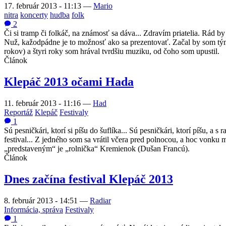
17. február 2013 - 11:13
—
Mario
nitra
koncerty
hudba
folk
2
Či si tramp či folkáč, na známosť sa dáva... Zdravím priatelia. Rád b
Nuž, kažodpádne je to možnosť ako sa prezentovať. Začal by som tý
rokov) a štyri roky som hrával tvrdšiu muziku, od čoho som upustil.
Článok
Klepáč 2013 očami Hada
11. február 2013 - 11:16
—
Had
Reportáž
Klepáč
Festivaly
1
Sú pesničkári, ktorí si píšu do šuflíka... Sú pesničkári, ktorí píšu, a 
festival... Z jedného som sa vrátil včera pred polnocou, a hoc vonku 
„predstaveným“ je „rolnička“ Kremienok (Dušan Francú).
Článok
Dnes začína festival Klepáč 2013
8. február 2013 - 14:51
—
Radiar
Informácia, správa
Festivaly
1