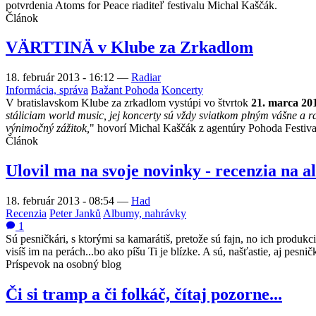
potvrdenia Atoms for Peace riaditeľ festivalu Michal Kaščák.
Článok
VÄRTTINÄ v Klube za Zrkadlom
18. február 2013 - 16:12
—
Radiar
Informácia, správa
Bažant Pohoda
Koncerty
V bratislavskom Klube za zrkadlom vystúpi vo štvrtok
21. marca 20
stáliciam world music, jej koncerty sú vždy sviatkom plným vášne a r
výnimočný zážitok,
" hovorí Michal Kaščák z agentúry Pohoda Festival
Článok
Ulovil ma na svoje novinky - recenzia na 
18. február 2013 - 08:54
—
Had
Recenzia
Peter Janků
Albumy, nahrávky
1
Sú pesničkári, s ktorými sa kamarátiš, pretože sú fajn, no ich produkci
visíš im na perách...bo ako píšu Ti je blízke. A sú, našťastie, aj pes
Príspevok na osobný blog
Či si tramp a či folkáč, čítaj pozorne...