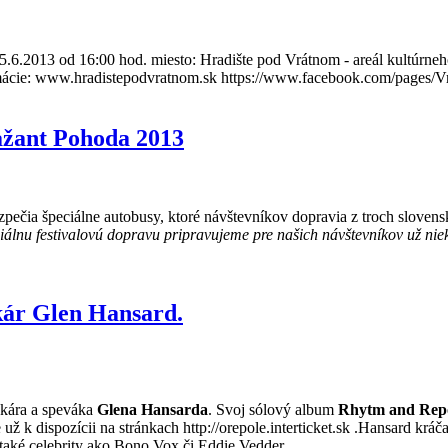
6.2013 od 16:00 hod. miesto: Hradište pod Vrátnom - areál kultúrne
informácie: www.hradistepodvratnom.sk https://www.facebook.com/pag
Bažant Pohoda 2013
zpečia špeciálne autobusy, ktoré návštevníkov dopravia z troch sloven
iálnu festivalovú dopravu pripravujeme pre našich návštevníkov už nie
čkár Glen Hansard.
čkára a speváka
Glena Hansarda
. Svoj sólový album
Rhytm and Rep
 už k dispozícii na stránkach http://orepole.interticket.sk .Hansard k
také celebrity ako Bono Vox či Eddie Vedder.