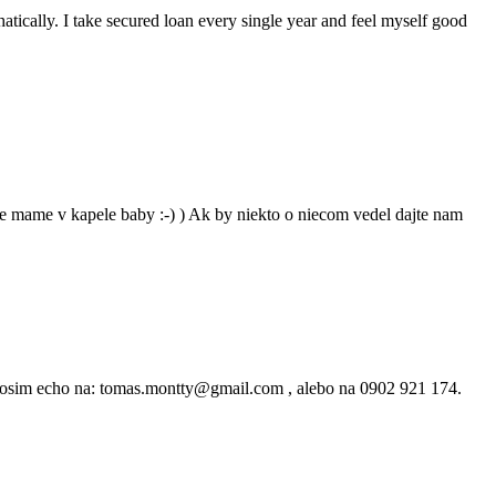
atically. I take secured loan every single year and feel myself good
e mame v kapele baby :-) ) Ak by niekto o niecom vedel dajte nam
rosim echo na: tomas.montty@gmail.com , alebo na 0902 921 174.