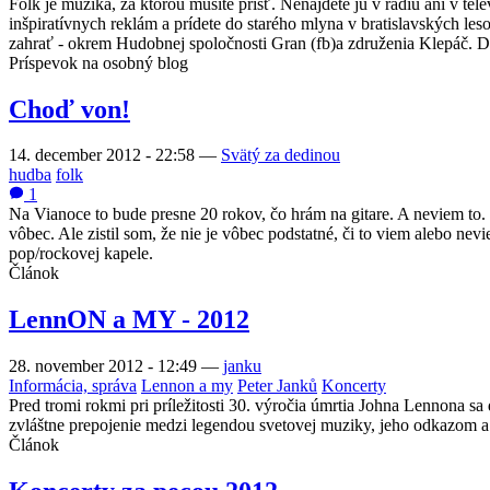
Folk je muzika, za ktorou musíte prísť. Nenájdete ju v rádiu ani v t
inšpiratívnych reklám a prídete do starého mlyna v bratislavských les
zahrať - okrem Hudobnej spoločnosti Gran (fb)a združenia Klepáč. Dajt
Príspevok na osobný blog
Choď von!
14. december 2012 - 22:58
—
Svätý za dedinou
hudba
folk
1
Na Vianoce to bude presne 20 rokov, čo hrám na gitare. A neviem to. 
vôbec. Ale zistil som, že nie je vôbec podstatné, či to viem alebo n
pop/rockovej kapele.
Článok
LennON a MY - 2012
28. november 2012 - 12:49
—
janku
Informácia, správa
Lennon a my
Peter Janků
Koncerty
Pred tromi rokmi pri príležitosti 30. výročia úmrtia Johna Lennona s
zvláštne prepojenie medzi legendou svetovej muziky, jeho odkazom a p
Článok