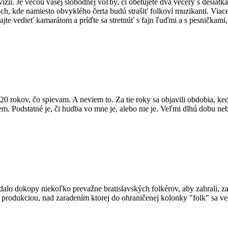
elevízii. Je vecou vašej slobodnej voľby, či obetujete dva večery s des
och, kde namiesto obvyklého čerta budú strašiť folkoví muzikanti. Viac
e vedieť kamarátom a príďte sa stretnúť s fajn ľuďmi a s pesničkami, kt
20 rokov, čo spievam. A neviem to. Za tie roky sa objavili obdobia, ke
eviem. Podstatné je, či hudba vo mne je, alebo nie je. Veľmi dlhú dobu
a dalo dokopy niekoľko prevažne bratislavských folkérov, aby zahrali,
rodukciou, nad zaradením ktorej do ohraničenej kolonky "folk" sa vedú