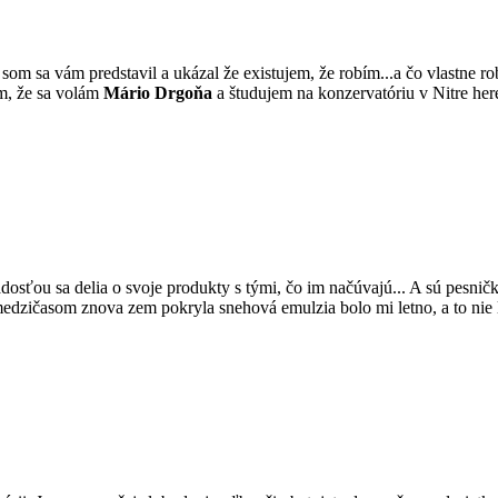
y som sa vám predstavil a ukázal že existujem, že robím...a čo vlastne 
m, že sa volám
Mário Drgoňa
a študujem na konzervatóriu v Nitre he
s radosťou sa delia o svoje produkty s tými, čo im načúvajú... A sú pesnič
medzičasom znova zem pokryla snehová emulzia bolo mi letno, a to nie le