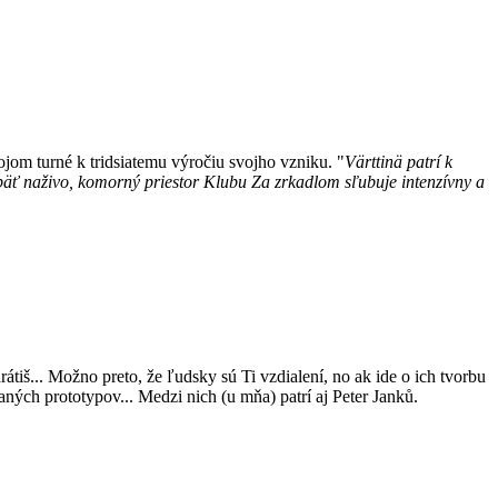
vojom turné k tridsiatemu výročiu svojho vzniku. "
Värttinä patrí k
opäť naživo, komorný priestor Klubu Za zrkadlom sľubuje intenzívny a
rátiš... Možno preto, že ľudsky sú Ti vzdialení, no ak ide o ich tvorbu
vaných prototypov... Medzi nich (u mňa) patrí aj Peter Janků.