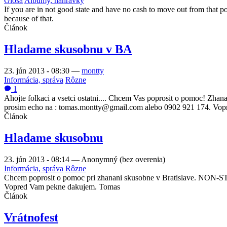
Glosa
Albumy, nahrávky
If you are in not good state and have no cash to move out from that p
because of that.
Článok
Hladame skusobnu v BA
23. jún 2013 - 08:30
—
montty
Informácia, správa
Rôzne
1
Ahojte folkaci a vsetci ostatni.... Chcem Vas poprosit o pomoc! Zh
prosim echo na : tomas.montty@gmail.com alebo 0902 921 174. Vo
Článok
Hladame skusobnu
23. jún 2013 - 08:14
—
Anonymný (bez overenia)
Informácia, správa
Rôzne
Chcem poprosit o pomoc pri zhanani skusobne v Bratislave. NON-ST
Vopred Vam pekne dakujem. Tomas
Článok
Vrátnofest