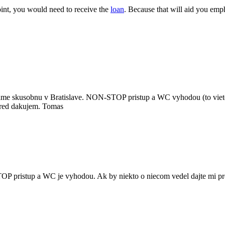
oint, you would need to receive the
loan
. Because that will aid you emph
aname skusobnu v Bratislave. NON-STOP pristup a WC vyhodou (to viet
pred dakujem. Tomas
OP pristup a WC je vyhodou. Ak by niekto o niecom vedel dajte mi p