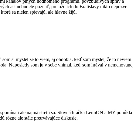
iatkami kanálov plných hodnotného programu, povzbudivých správ a
erých asi nebudete poznať, pretože ich do Bratislavy nikto nepozve
oré sa nielen spievajú, ale hlavne žijú.
ď som si myslel že to viem, aj obdobia, keď som myslel, že to neviem
 nebola. Naposledy som ju v sebe vnímal, keď som hrával v nemenovanej
 zaspomínali ale najmä stretli sa. Slovná hračka LennON a MY ponúkla
 rôzne ale stále pretrvávajúce diskusie.