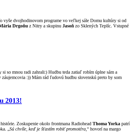
 Vo vyše dvojhodinovom programe vo veľkej sále Domu kultúry si od
Mária Drgoňu
z Nitry a skupinu
Jasoň
zo Sklených Teplíc. Vstupné
si so mnou radi zahrali:) Hudbu teda zatiaľ robím úplne sám a
dny záujemcovia :)) Mám rád ľudovú hudbu slovenskú preto by som
u 2013!
ej histórie. Zoskupenie okolo frontmana Radiohead
Thoma Yorka
patrí
ka. „
Sú chvíle, keď je šťastím robiť promotéra,
“ hovorí na margo