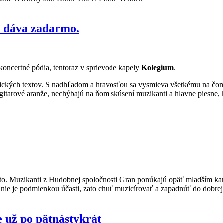
h dáva zadarmo.
koncertné pódia, tentoraz v sprievode kapely
Kolegium
.
tických textov. S nadhľadom a hravosťou sa vysmieva všetkému na čom
itarové aranže, nechýbajú na ňom skúsení muzikanti a hlavne piesne, 
eto. Muzikanti z Hudobnej spoločnosti Gran ponúkajú opäť mladším ka
i nie je podmienkou účasti, zato chuť muzicírovať a zapadnúť do dobrej 
už po pätnástykrát